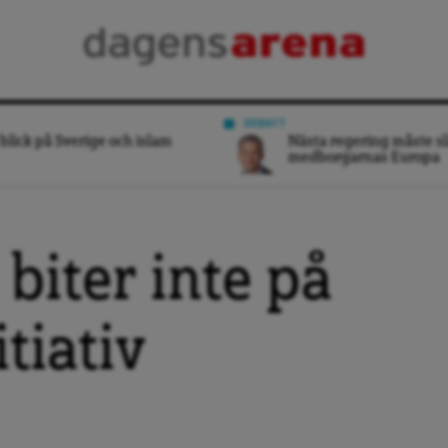
DEBATT
blick på Sverige och islam
Nästa regering måste sl
medborgarnas Europa
biter inte på
tiativ