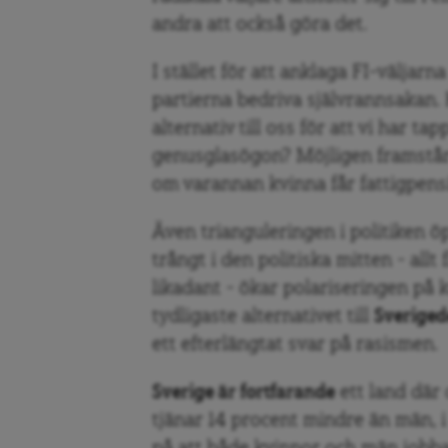
andra att också göra det.
I stället för att anklaga FI-väljarn
partierna bedriva självrannsakan. 
alternativ till oss för att vi har tap
genusglasögon? Möjligen framstår 
om varannan kvinna får fattigpensio
Även trianguleringen i politiken ö
trångt i den politiska mitten – allt 
likadant – ökar polariseringen på ka
tydligaste alternativet till
Sverige
ett efterlängtat svar på rasismen.
Sverige är fortfarande
ett land där 
tjänar 14 procent mindre än män, 