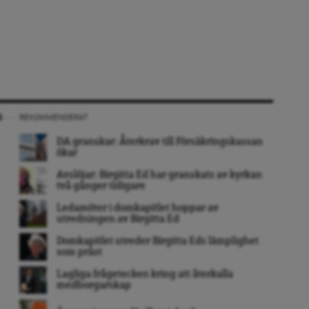
REKOMMENDERAT
DA granskar: Återkrav till Försäkringskassan
ökar
Avslöjar: Birgitta Ed har granskats av kyrkan
två gånger tidigare
Ledamöter i domkapitlet hoppar av
utredningen av Birgitta Ed
Domkapitlet utreder Birgitta Eds lämplighet
som präst
Lagliga frågetecken kring att återkalla
medborgarskap