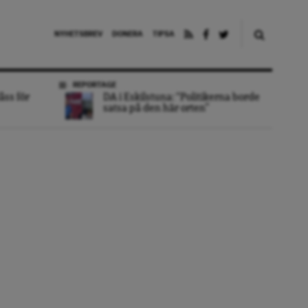
NYHETSBREV
DONERA
TIPSA
REPORTAGE
åss för
DA i Eskilstuna: “Politikerna borde
satsa på den här orten”