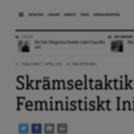
NYHETER
LEDARE
DEBATT
ESSÄ
ARENAGRUPPEN
LEDARE
RECENSION
De här frågorna borde valet handla
Ny 
om
PUBLICERAT: 7 APRIL, 2014
AV:
ÅSA PETERSEN
Skrämseltaktik 
Feministiskt Ini