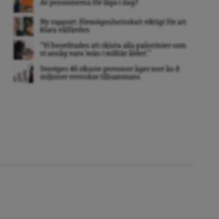
Är pensionerna för låga i dag?
Ny rapport: Förmögenhetsskatt viktigt för att
klara välfärden
”Vi beordrades att skjuta alla palestinier som
vi ansåg vara ’män i militär ålder’. ”
Sveriges 46 rikaste personer äger mer än 8
miljoner svenskar tillsammans