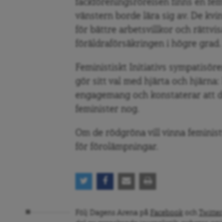
fackföreningsrörelsen finns en femi
vänstern borde lära sig av. De k
för bättre arbetsvillkor och rättvi
föräldraförsäkringen i högre grad.
Feministiskt Initiativs sympatisöre
gör sitt val med hjärta och hjärna:
engagemang och konstaterar att de
feminister nog.
Om de rödgröna vill vinna feministvä
för förolämpningar.
Följ Dagens Arena på
Facebook
och
Twitter