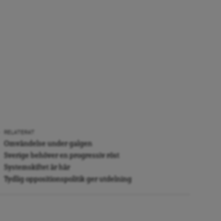
RELATERAT
Omvändelse under galgen
Sverige behöver en progressiv röst
Systemskiftet är här
Tydlig oppositionspolitik ger utdelning