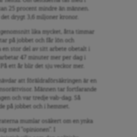
r heltid. Om deltiderna tas med i
tan 25 procent mindre än männen.
 det drygt 3,6 miljoner kronor.
genomsnitt lika mycket, åtta timmar
r på jobbet och får lön och
n stor del av sitt arbete obetalt i
arbetar 47 minuter mer per dag i
 ett år blir det sju veckor mer.
hävdar att föräldraförsäkringen är en
könsorättvisor. Männen tar fortfarande
ngen och var tredje vab-dag. Så
de på jobbet och i hemmet.
raterna mumlar osäkert om en ynka
 sig med ”opinionen”. I