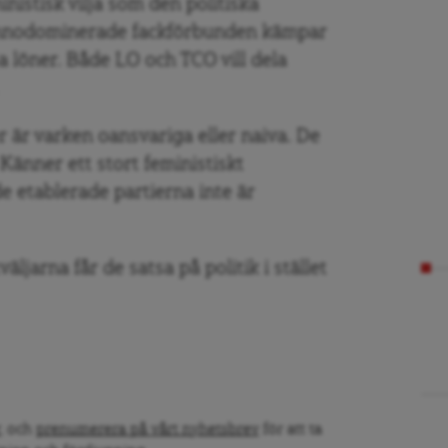
nistisk vilja som den politiska
vinnodominerade fackförbunden kämpar
sa löner. Både LO och TCO vill dela
r är varken oansvariga eller naiva. De
 Känner ett stort feministiskt
 etablerade partierna inte är
ljarna får de satsa på politik i stället
, och
prenumerera på vårt nyhetsbrev
för att ta