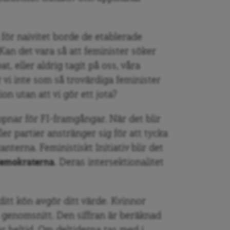
a för naivitet borde de etablerade
Kan det vara så att feminister söker
pat, eller aldrig tagit på oss, våra
vi inte som så trovärdiga feminister
n utan att vi gör ett jota?
ppnar för FI-framgångar. När det blir
fler partier anstränger sig för att tycka
nterna. Feministiskt Initiativ blir det
demokraterna
. Deras intersektionalitet
ditt kön avgör ditt värde. Kvinnor
i genomsnitt. Den siffran är beräknad