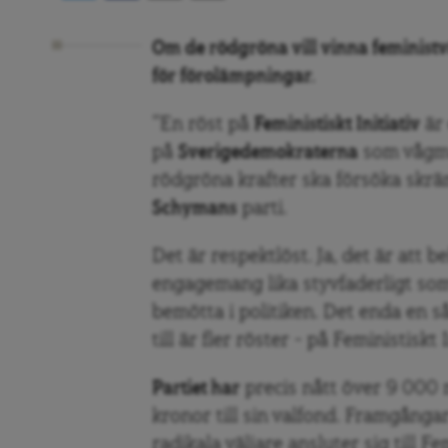
Om de rödgröna vill vinna feministväl
för förolämpningar.
”En röst på
Feministiskt Initiativ
är 
på
Sverigedemokraterna
som vågmäs
rödgröna krafter ska försöka skrä
Schymans
parti.
Det är respektlöst. Ja, det är att
engagemang lika styvfaderligt som
bemötta i politiken. Det enda en 
till är fler röster – på Feministiskt I
Partiet har
precis nått över 9 000
kronor till sin valfond. Framgångar
radikala väljare ansluter sig till F