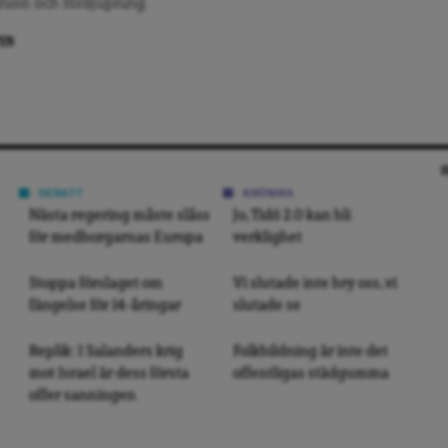
inion och fördjupning.
PEN
DEBATT
KRÖNIKA
Nästa regering måste slåss
Jo, Tidö 2.0 kan bli
för medborgarnas Europa
verklighet
Stoppa förslaget om
Vi slutade inte bry oss, vi
fängelse för 14-åringar
slutade se
Replik: I Salanders krig
Folkbildning är inte det
mot Israel är dess första
offentligas städgumma
offer sanningen