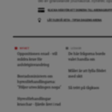
del av granskande journalistik, nyheter, op
KLICKA HÄR FÖR ATT DONERA TILL ARENAGRUP
LÅT FLER FÅ VETA – TIPSA DAGENS ARENA
NYHET
LEDARE
Oppositionen enad – vill
De här frågorna borde
mildra krav för
valet handla om
anhöriginvandring
Målet är att fylla flödet
Bostadsministern om
med skit
hyresförhandlingarna:
”Följer utvecklingen noga”
Så trött på tågkaos
Hyresförhandlingar
kraschar – fjärde året i rad