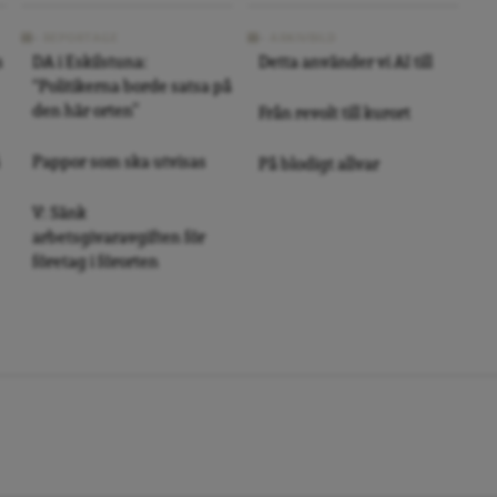
REPORTAGE
ARKIVBILD
s
DA i Eskilstuna:
Detta använder vi AI till
“Politikerna borde satsa på
den här orten”
Från revolt till kurort
Pappor som ska utvisas
På blodigt allvar
V: Sänk
arbetsgivaravgiften för
företag i förorten