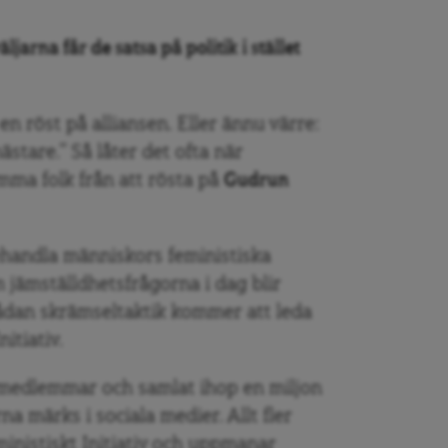
jarna får de satsa på politik i stället
en röst på alliansen. Eller ännu värre:
tare.” Så låter det ofta när
mma folk från att rösta på
Gudrun
 behandla människors feministiska
 jämställdhetsfrågorna i dag blir
sådan skrämseltaktik kommer att leda
nitiativ.
 medlemmar och samlat ihop en miljon
na märks i sociala medier. Allt fler
eministiskt Initiativ och uppmanar