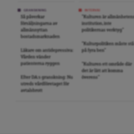
GRANSKNING
INTERVJU
Så påverkar
”Kulturen är allmänheten
försäljningarna av
institution, inte
allmännyttan
politikernas verktyg”
bostadsmarknaden
”Kulturpolitiken måste stå
Läkare om antidepressiva:
på fyra ben”
Vården vänder
patienterna ryggen
”Kulturen ett område där
det är lätt att komma
Efter DA:s granskning: Nu
överens”
utreds vårdföretaget för
avtalsbrott