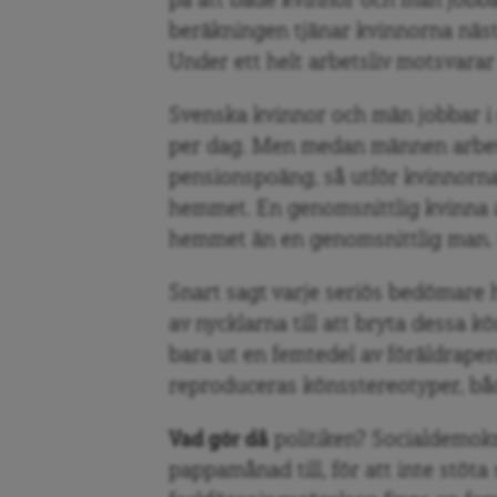
på att både kvinnor och män jobba
beräkningen tjänar kvinnorna näs
Under ett helt arbetsliv motsvarar
Svenska kvinnor och män jobbar i 
per dag. Men medan männen arbeta
pensionspoäng, så utför kvinnorna e
hemmet. En genomsnittlig kvinna 
hemmet än en genomsnittlig man. På
Snart sagt varje seriös bedömare 
av nycklarna till att bryta dessa 
bara ut en femtedel av föräldrape
reproduceras könsstereotyper, bå
Vad gör då
politiken? Socialdemok
pappamånad till, för att inte stöta