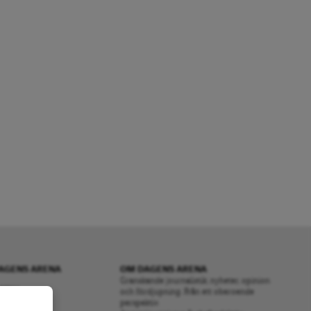
AGENS ARENA
OM DAGENS ARENA
Granskande journalistik, nyheter, opinion
RENA
och fördjupning. Från ett oberoende
perspektiv.
S