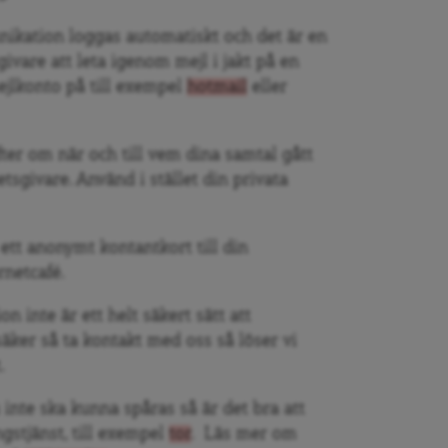
ikation loggas automatiskt och det är en
givare att leta igenom mejl i jakt på en
mejlkonto på till exempel
hotmail
eller
fter om när och till vem dina samtal gått
etsgivare. Använd i stället din privata
 ett anonymt kontantkort till din
rnetcafé.
n inte är ett helt säkert sätt att
ker så ta kontakt med oss så löser vi
.
 inte ska kunna spåras så är det bra att
stjänst, till exempel
tor
. Läs mer om