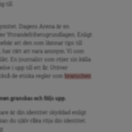
g till
e
nymitet. Dagens Arena är en
er Yttrandefrihetsgrundlagen. Enligt
nebär att den som lämnar tips till
r, har rätt att vara anonym. Vi som
ikt. En journalist som röjer sin källa
se i upp till ett år. Utöver
ckså de etiska regler som
branschen
onen granskas och följs upp.
are är din identitet skyddad enligt
n du själv råka röja din identitet.
g: