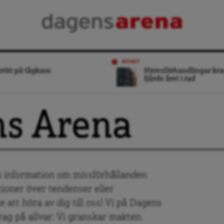
NYHET
trött på tågkaos
Hyresförhandlingar kra
fjärde året i rad
ns Arena
 information om missförhållanden
tioner över tendenser eller
 att höra av dig till oss! Vi på Dagens
rag på allvar: Vi granskar makten.