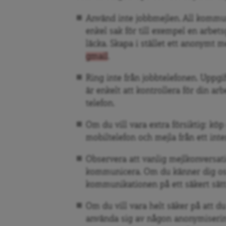
Använd inte jobbmejlen. All kommun
enkel sak för till exempel en arbets
läcka. Skapa i stället ett anonymt 
gmail
.
Ring inte från jobbtelefonen. Uppgi
är enkelt att kontrollera för din arb
telefon.
Om du vill vara extra försiktig: köp
mobiltelefon och mejla från ett inte
Observera att vanlig mejlkonversatio
kommunicera. Om du känner dig osä
kommunikationen på ett säkert sätt
Om du vill vara helt säker på att du
använda sig av någon anonymisering