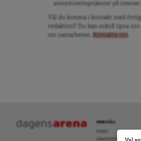
anonymiseringstjänster på interne
Vill du komma i kontakt med övri
redaktion? Du kan också tipsa oss
om samarbeten.
Kontakta oss
.
INNEHÅLL
NYHET
GRANSKNING
Val av