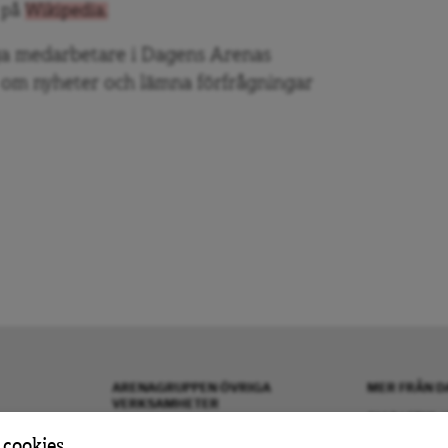
t på
Wikipedia
.
ga medarbetare i Dagens Arenas
 om nyheter och lämna förfrågningar
ARENAGRUPPEN ÖVRIGA
MER FRÅN D
VERKSAMHETER
OM DAGENS A
BOKFÖRLAGET ATLAS
KONTAKTA OS
 cookies