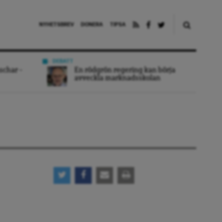
NYHETSBREV
DONERA
TIPSA
DEBATT
schar –
En rödgrön regering kan börja
avveckla marknadsskolan