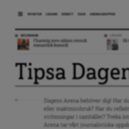
NYHETER
LEDARE
DEBATT
ESSÄ
ARENAGRUPPEN
RECENSION
LEDARE
Charmig men ojämn svensk
Så 
romantisk komedi
Tipsa Dage
Dagens Arena behöver dig! Har du
eller maktmissbruk? Har du reflek
strömningar i samhället? Tveka inte
Arena tar vårt journalistiska uppd