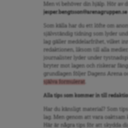
Men vi behöver din hjälp. Hör av di
jesper.bengtsson@arenagruppen.s
Som källa har du ett löfte om ano
självständig tidning som lyder und
lag gäller meddelarfrihet, vilket in
redaktionen, liksom till alla medie
journalister lyder under tystnadspl
bryter mot lagen och riskerar fängel
grundlagen följer Dagens Arena o
själva formulerat
.
Alla tips som kommer in till redakti
Har du känsligt material? Som tips
lag. Men genom att vara oaktsam ka
Här är några tips för att skydda di