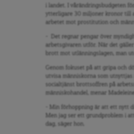
i landet. I vårändringsbudgeten fö
ytterligare 30 miljoner kronor till
arbetet mot prostitution och män
– Det regnar pengar över myndigh
arbetsgivaren utför. När det gälle
brott mot utlänningslagen, man ut
Genom fokuset på att gripa och dö
utvisa människorna som utnyttjas 
socialtjänst brottsoffren på arbe
människohandel, menar Madeleine
– Min förhoppning är att ett nytt d
Men jag ser ett grundproblem i att 
dag, säger hon.