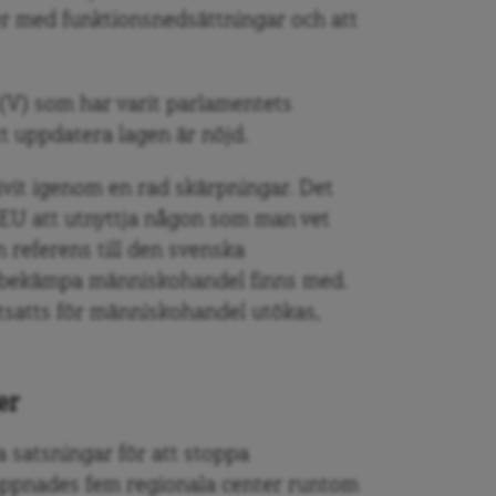
ner med funktionsnedsättningar och att
(V) som har varit parlamentets
t uppdatera lagen är nöjd.
drivit igenom en rad skärpningar. Det
a EU att utnyttja någon som man vet
 referens till den svenska
t bekämpa människohandel finns med.
tsatts för människohandel utökas,
er
 satsningar för att stoppa
t öppnades fem regionala center runtom