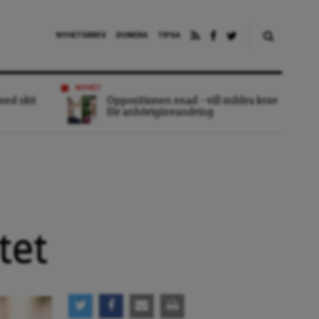
NYHETSBREV
DONERA
TIPSA
NYHET
 med skit
Oppositionen enad – vill mildra krav
för anhöriginvandring
tet