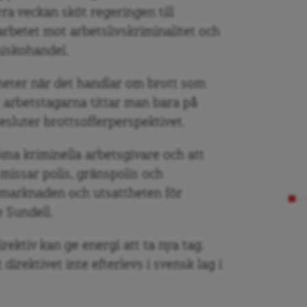
rra veckan sköt regeringen till
 arbetet mot arbetslivskriminalitet och
niskohandel.
eter när det handlar om brott som
r arbetstagarna tittar man bara på
esluter brottsofferperspektivet.
ma kriminella arbetsgivare och att
missar polis, gränspolis och
tsmarknaden och utsattheten för
 Sundell.
irektiv kan ge energi att ta nya tag.
direktivet inte efterlevs i svensk lag i