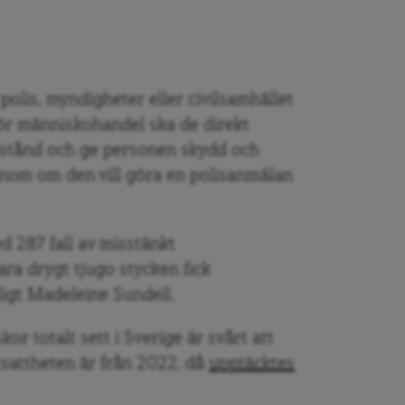
polis, myndigheter eller civilsamhället
för människohandel ska de direkt
lstånd och ge personen skydd och
genom om den vill göra en polisanmälan
 287 fall av misstänkt
ra drygt tjugo stycken fick
ligt Madeleine Sundell.
r totalt sett i Sverige är svårt att
utsattheten är från 2022, då
upptäcktes