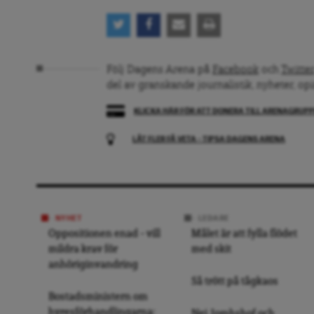
Följ Dagens Arena på
Facebook
och
Twitter
del av granskande journalistik, nyheter, op
KLICKA HÄR FÖR ATT DONERA TILL ARENAGRUP
LÅT FLER FÅ VETA – TIPSA DAGENS ARENA
NYHET
LEDARE
Oppositionen enad – vill
Målet är att fylla flödet
mildra krav för
med skit
anhöriginvandring
Så trött på tågkaos
Bostadsministern om
hyresförhandlingarna: