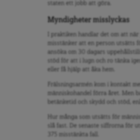
staten ett jobb att göra.
Myndigheter misslyckas
I praktiken handlar det om att när 
misstänker att en person utsätts 
ansöka om 30 dagars uppehållstil
stöd för att i lugn och ro tänka i
eller få hjälp att åka hem.
Frälsningsarmén kom i kontakt med
människohandel förra året. Men ba
betänketid och skydd och stöd, en
Hur många som utsätts för människo
slå fast. De senaste siffrorna för 
375 misstänkta fall.