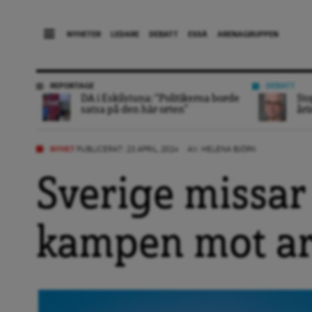
NYHETER
LEDARE
DEBATT
ESSÄ
ARENAGRUPPEN
REPORTAGE
DEBATT
DA i Eskilstuna: “Politikerna borde
Sto
satsa på den här orten”
åri
NYHET
PUBLICERAT: 23 APRIL, 2024
AV:
HELENA BJÖRK
Sverige missar 
kampen mot arb