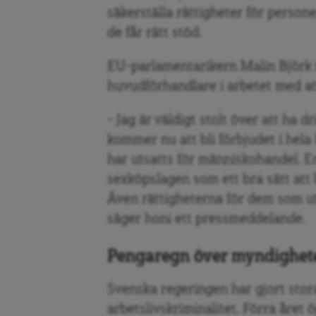
säkerställa rättigheter för perso
de får rätt stöd.
EU-parlamentarikern Malin Björk 
huvudförhandlare i arbetet med at
– Jag är väldigt stolt över att ha 
kommer nu att bli förbjudet i hel
har utsatts för människohandel. En
sexköpslagen som ett bra sätt at
Även rättigheterna för dem som u
säger honi ett pressmeddelande.
Pengaregn över myndighet
Svenska regeringen har gjort stora
arbetslivskriminalitet. Förra åre