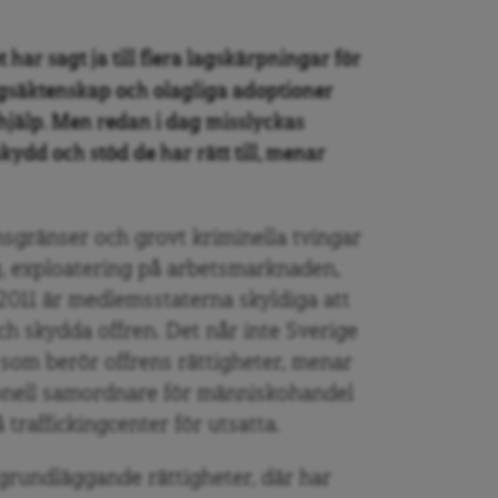
har sagt ja till flera lagskärpningar för
säktenskap och olagliga adoptioner
 hjälp. Men redan i dag misslyckas
kydd och stöd de har rätt till, menar
sgränser och grovt kriminella tvingar
ng, exploatering på arbetsmarknaden,
n 2011 är medlemsstaterna skyldiga att
 skydda offren. Det når inte Sverige
et som berör offrens rättigheter, menar
ionell samordnare för människohandel
traffickingcenter för utsatta.
 grundläggande rättigheter, där har