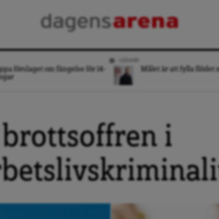
LEDARE
ppa förslaget om fängelse för 14-
Målet är att fylla flödet
ngar
brottsoffren i
etslivskriminali