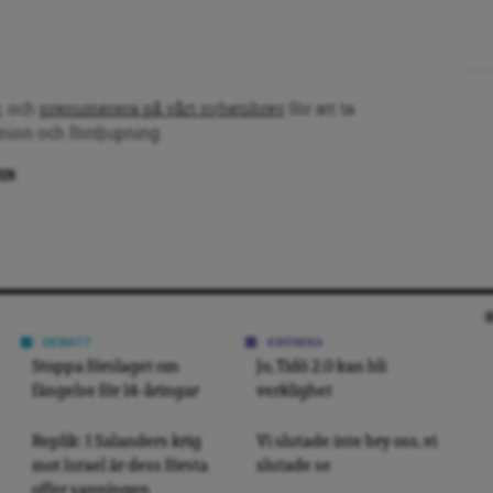
, och
prenumerera på vårt nyhetsbrev
för att ta
inion och fördjupning.
PEN
DEBATT
KRÖNIKA
Stoppa förslaget om
Jo, Tidö 2.0 kan bli
fängelse för 14-åringar
verklighet
Replik: I Salanders krig
Vi slutade inte bry oss, vi
mot Israel är dess första
slutade se
offer sanningen