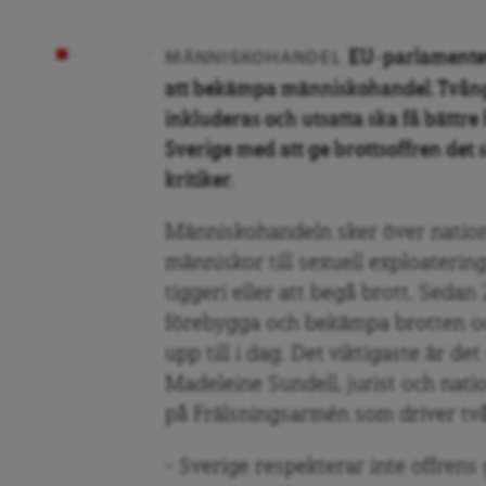
EU-parlamentet 
MÄNNISKOHANDEL
att bekämpa människohandel. Tvång
inkluderas och utsatta ska få bättre
Sverige med att ge brottsoffren det s
kritiker.
Människohandeln sker över nation
människor till sexuell exploateri
tiggeri eller att begå brott. Seda
förebygga och bekämpa brotten och
upp till i dag. Det viktigaste är d
Madeleine Sundell, jurist och nat
på Frälsningsarmén som driver två 
– Sverige respekterar inte offrens