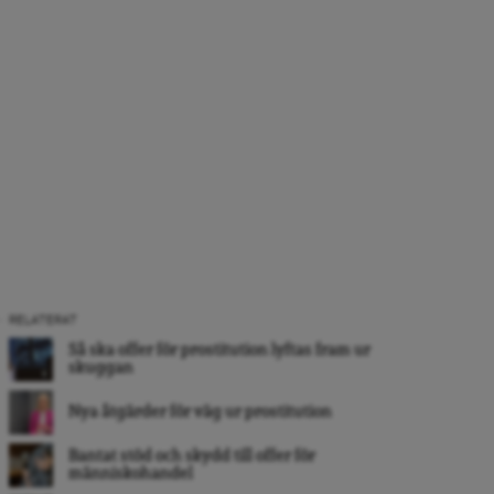
RELATERAT
Så ska offer för prostitution lyftas fram ur
skuggan
Nya åtgärder för väg ur prostitution
Bantat stöd och skydd till offer för
människohandel