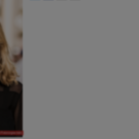
å Frälsningsarmén.