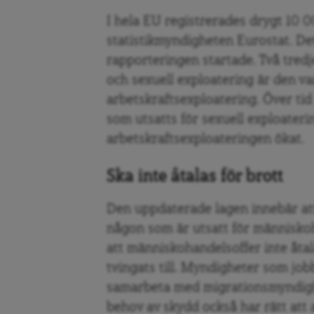
I hela EU registrerades drygt 10 0
statistikmyndigheten Eurostat. De
rapporteringen startade. Två tredje
och sexuell exploatering är den van
arbetskraftsexploatering. Över tid
som utsatts för sexuell exploater
arbetskraftsexploateringen ökat.
Ska inte åtalas för brott
Den uppdaterade lagen innebär att 
någon som är utsatt för människo
att människohandelsoffer inte åtal
tvingats till. Myndigheter som j
samarbeta med migrationsmyndighe
behov av skydd också har rätt att