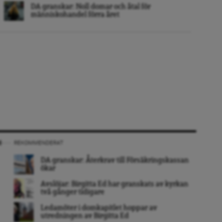
DA granskar: Noll domar och åtal för
människohandel förra året
REKOMMENDERAT
DA granskar: Återkrav till Försäkringskassan
ökar
Avslöjar: Birgitta Ed har granskats av kyrkan
två gånger tidigare
Ledamöter i domkapitlet hoppar av
utredningen av Birgitta Ed