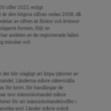
00 offer 2022, enligt
t är den högsta siffran sedan 2008, då
delar av offren är flickor och kvinnor
ligaste formen, följt av
 har andelen av de registrerade fallen
ing minskat och
det blir olagligt att köpa tjänster av
handel. Länderna måste säkerställa
as för brott, för handlingar de
obbar mot människohandel måste
ter för att människohandelsoffer i
 ansöka asyl. Länder måste också