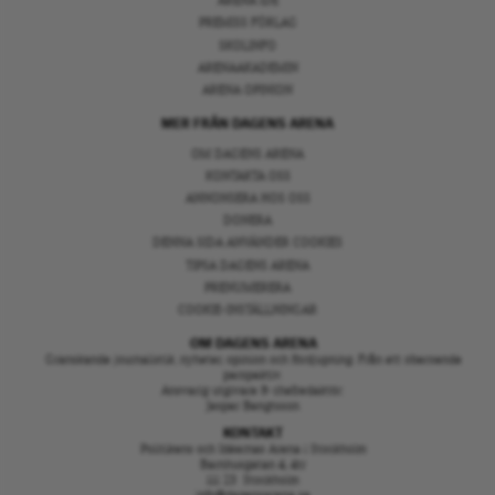
ARENA IDÉ
PREMISS FÖRLAG
SKOLINFO
ARENAAKADEMIN
ARENA OPINION
MER FRÅN DAGENS ARENA
OM DAGENS ARENA
KONTAKTA OSS
ANNONSERA HOS OSS
DONERA
DENNA SIDA ANVÄNDER COOKIES
TIPSA DAGENS ARENA
PRENUMERERA
COOKIE-INSTÄLLNINGAR
OM DAGENS ARENA
Granskande journalistik, nyheter, opinion och fördjupning. Från ett oberoende
perspektiv.
Ansvarig utgivare & chefredaktör:
Jesper Bengtsson
KONTAKT
Politikens och Idéernas Arena i Stockholm
Barnhusgatan 4, 4tr
111 23 Stockholm