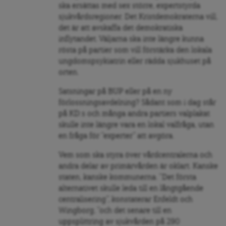
ska ersättas med sex större, expertstyrda
sjukvårdsregioner. Det Kristdemokraterna vill,
det är att avskaffa det demokratiska
inflytandet. Väljarna ska inte längre kunna
rösta på partier som vill förstärka den lokala
ungdomspsykiatrin eller rädda sjukhuset på
orten.
Satsningar på BUP eller på en ny
förlossningsavdelning? Sådant som i dag står
på KD:s och många andra partiers valplakat
skulle inte längre vara en lokal valfråga, utan
en fråga för ”experter” att avgöra.
Vem som ska styra över vårdcentralerna och
andra delar av primärvården är oklart. Kanske
staten, kanske kommunerna. ”Det första
alternativet skulle leda till en långtgående
centralisering”, konstaterar Enfeldt och
Wingborg, ”och det senare till en
uppsplittring av sjukvården på 290