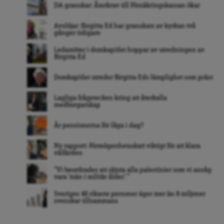
DA granskar: Återkrav till Försäkringskassan ökar
Avslöjar: Birgitta Ed har granskats av kyrkan två
gånger tidigare
Ledamöter i domkapitlet hoppar av utredningen av
Birgitta Ed
Domkapitlet utreder Birgitta Eds lämplighet som präst
Lagliga frågetecken kring att återkalla
medborgarskap
Är pensionerna för låga i dag?
Ny rapport: Förmögenhetsskatt viktigt för att klara
välfärden
”Vi beordrades att skjuta alla palestinier som vi ansåg
vara ’män i militär ålder’. ”
Sveriges 46 rikaste personer äger mer än 8 miljoner
svenskar tillsammans