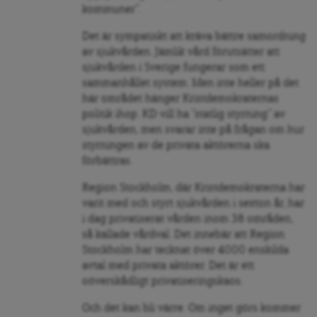
kommuner”.
Det är sympatiskt att kräva bättre samordning
av sjukvården. Jämlik vård förutsätter att
sjukvården i Sverige fungerar som ett
sammanhållet system. Men inte heller på det
här området hänger Kristdemokraternas
politik ihop. KD vill ha ”statlig styrning” av
sjukvården, men svarar inte på frågan om hur
styrningen av de privata aktörerna ska
förbättras.
Region Stockholm, där Kristdemokraterna har
varit med och styrt sjukvården i sexton år, har
i dag privatiserat vården inom 38 områden,
så kallade vårdval. Det innebär att Region
Stockholm har tecknat över 4000 enskilda
avtal med privata aktörer. Det är ett
oöverskådligt privatiseringskaos.
Och det kan bli värre. Om inget görs kommer