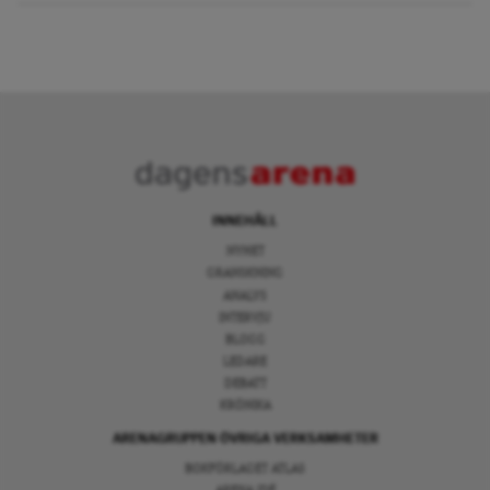
INNEHÅLL
NYHET
GRANSKNING
ANALYS
INTERVJU
BLOGG
LEDARE
DEBATT
KRÖNIKA
ARENAGRUPPEN ÖVRIGA VERKSAMHETER
BOKFÖRLAGET ATLAS