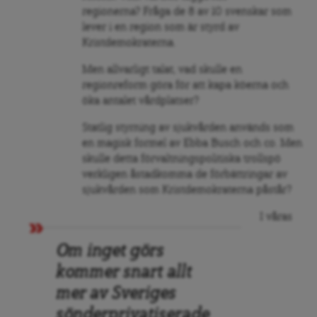
regionerna? Fråga de 8 av 10 svenskar som
lever i en region som är styrd av
Kristdemokraterna.
Men allvarligt talat, vad skulle en
regionreform göra för att kapa köerna och
öka antalet vårdplatser?
Statlig styrning av sjukvården används som
en magisk formel av Ebba Busch och co. Men
skulle detta förvaltningspolitiska trollspö
verkligen åstadkomma de förbättringar av
sjukvården som Kristdemokraterna påstår?
I våras
Om inget görs
kommer snart allt
mer av Sveriges
sönderprivatiserade