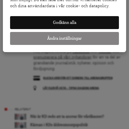
och dina användardata i vår cookie- och datapolicy.
Eller från Abu Dhabi.
Godkänn alla
Ändra inställningar
Följ Dagens Arena på
Facebook
och
Twitter
, och
prenumerera på vårt nyhetsbrev
för att ta del av
granskande journalistik, nyheter, opinion och
fördjupning.
KLICKA HÄR FÖR ATT DONERA TILL ARENAGRUPPEN
LÅT FLER FÅ VETA – TIPSA DAGENS ARENA
RELATERAT
När är KD redo att ta ansvar för vårdkaoset?
Kärnan i KDs äldreomsorgspolitik