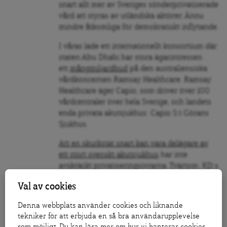
snart allt mer av Sveriges sönderprivatiserade
vård att styras av utländska aktörer. Ännu
mindre åtkomliga för demokratiskt inflytande.
I våras lade ett internationellt konsortium där
staten Abu Dhabi har stora ägarintressen
ett
mångmiljardbud
på den australiensiska
vårdkoncernen Ramsay Healthcare. Ramsay
Healthcare äger Capio, som driver över 100
vårdcentraler över hela Sverige, och landets
enda privata akutsjukhus: Capio S:t Görans
Sjukhus.
Att en skurkstat snart kan vara delägare av
ett stort svenskt akutsjukhus
har inte
avskräckt privatiseringsivrarna. Tvärtom: KD:s
bästa bundsförvant Moderaterna anser att
Val av cookies
fler sjukhus borde drivas i privat regi
.
Denna webbplats använder cookies och liknande
I KD:s Sverige styrs vården i bästa fall från
tekniker för att erbjuda en så bra användarupplevelse
Stockholm.
som möjligt. Du kan läsa mer om hur vi hanterar cookies