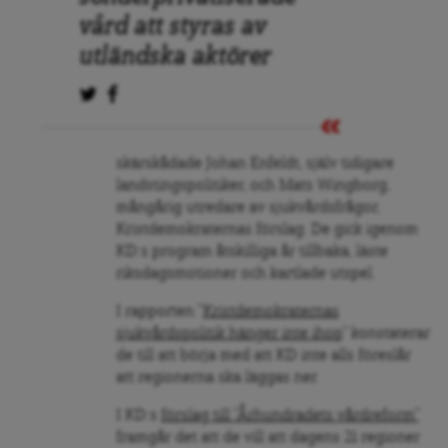
vård att styras av
utländska aktörer
skärskådade Johan Enfeldt, själv tidigare
landstingspolitiker, och Mats Wingborg,
mångårig utredare av sjukvårdsfrågor,
Kristdemokraternas förslag. De gick igenom
KD:s program åtskilliga år tillbaka, läste
riksdagsmotioner och kartlade utspel.
I rapporten ”
Kristdemokraternas
sjukvårdspolitik hänger inte ihop
” konstaterar
de till att börja med att KD inte alls föreslår
att regionerna ska läggas ner.
I KD:s
förslag till ”Århundradets vårdreform”
framgår det att de vill att dagens 21 regioner