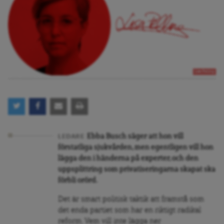
Lisa Pelling
Ebba Busch säger att hon vill
LEDARE
förstatliga sjukvården, men egentligen vill hon
lägga den i händerna på experter, och den
uppsplittring som privatiseringarna skapat ska
förbli orörd.
Det är smart politisk taktik att framstå som
det enda partiet som har en riktigt radikal
reform. Vem vill inte lägga ner