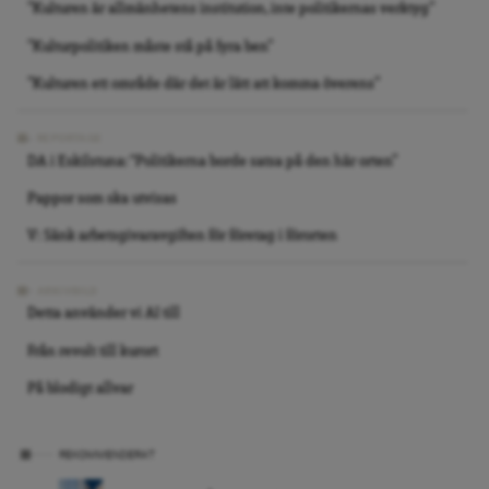
”Kulturen är allmänhetens institution, inte politikernas verktyg”
”Kulturpolitiken måste stå på fyra ben”
”Kulturen ett område där det är lätt att komma överens”
REPORTAGE
DA i Eskilstuna: “Politikerna borde satsa på den här orten”
Pappor som ska utvisas
V: Sänk arbetsgivaravgiften för företag i förorten
ARKIVBILD
Detta använder vi AI till
Från revolt till kurort
På blodigt allvar
REKOMMENDERAT