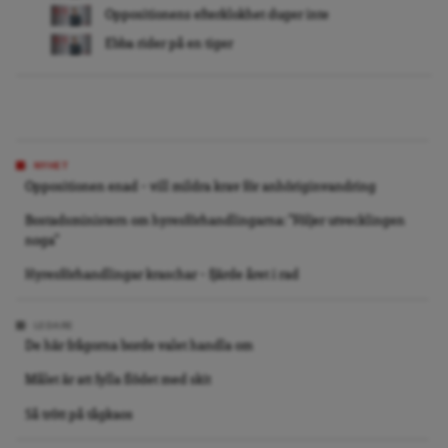
Oppositionens efterklokhet duger inte
Ebba rider på en tiger
NYHET
Oppositionen enad – vill mildra krav för anhöriginvandring
Bostadsministern om hyresförhandlingarna: ”Följer utvecklingen
noga”
Hyresförhandlingar kraschar – fjärde året i rad
LEDARE
De här frågorna borde valet handla om
Målet är att fylla flödet med skit
Så trött på tågkaos