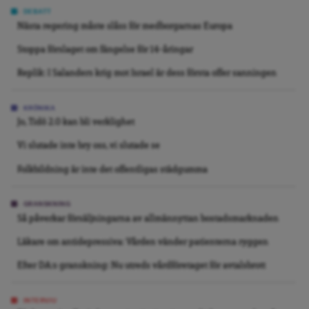
DEBATT
Nästa regering måste slåss för medborgarnas Europa
Stoppa förslaget om fängelse för 14-åringar
Replik: I Salanders krig mot Israel är dess första offer sanningen
KRÖNIKA
Jo, Tidö 2.0 kan bli verklighet
Vi slutade inte bry oss, vi slutade se
Folkbildning är inte det offentligas städgumma
GRANSKNING
Så påverkar försäljningarna av allmännyttan bostadsmarknaden
Läkare om antidepressiva: Vården vänder patienterna ryggen
Efter DA:s granskning: Nu utreds vårdföretaget för avtalsbrott
INTERVJU