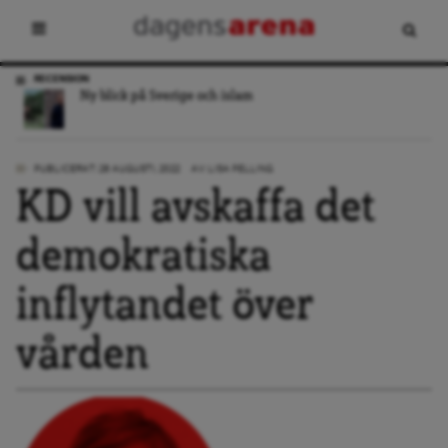
RECENSION
Ny blick på Sverige och islam
PUBLICERAT: 28 AUGUSTI, 2022
AV:
LISA PELLING
KD vill avskaffa det
demokratiska
inflytandet över
vården