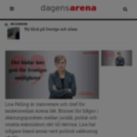
RECENSION
Ny blick på Sverige och islam
Lisa Pelling är statsvetare och chef för
tankesmedjan Arena Idé. Brinner för frågor i
skärningspunkten mellan juridik, politik och
utsatta människors rätt till rättvisa. Lisa har
tidigare bland annat varit politisk sakkunnig