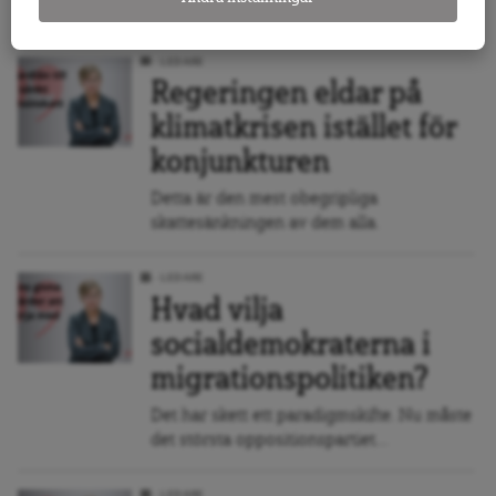
tidigare...
LEDARE
Regeringen eldar på
klimatkrisen istället för
konjunkturen
Detta är den mest obegripliga
skattesänkningen av dem alla.
LEDARE
Hvad vilja
socialdemokraterna i
migrationspolitiken?
Det har skett ett paradigmskifte. Nu måste
det största oppositionspartiet...
LEDARE