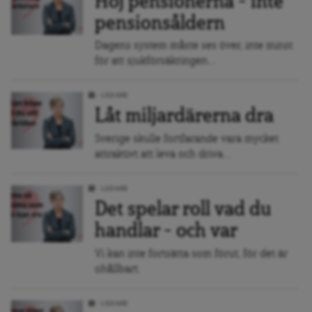
Höj pensionerna – inte
pensionsåldern
Dagens system måste ses över, inte minst
för att sjukförsäkringen...
LEDARE
Låt miljardärerna dra
Sverige skulle fortfarande vara mycket
attraktivt att leva och driva...
LEDARE
Det spelar roll vad du
handlar – och var
Vi kan inte fortsätta som förut, för det är
ohållbart.
LEDARE