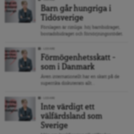
Barn går hungriga i
Tidösverige
Förslagen är rimliga: höj barnbidraget,
bostadsbidraget och försörjningsstödet.
LEDARE
Förmögenhetsskatt –
som i Danmark
Även internationellt har en skatt på de
superrika diskuterats allt...
LEDARE
Inte värdigt ett
välfärdsland som
Sverige