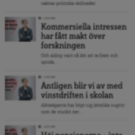
saknas politiska skillnader.
LEDARE
Kommersiella intressen
har fått makt över
forskningen
Och aldrig varit så lätt att ta fram och
sprida...
LEDARE
Äntligen blir vi av med
vinstdriften i skolan
Aktieägarna har köpt sig jättelika sugrör
som de stuckit ner...
LEDARE