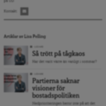
på UD.
Kontakt:
Artiklar av Lisa Pelling
LEDARE
Så trött på tågkaos
Har det varit värre än vanligt i sommar?
LEDARE
Partierna saknar
visioner för
bostadspolitiken
Nedprioriteringen beror inte på att det