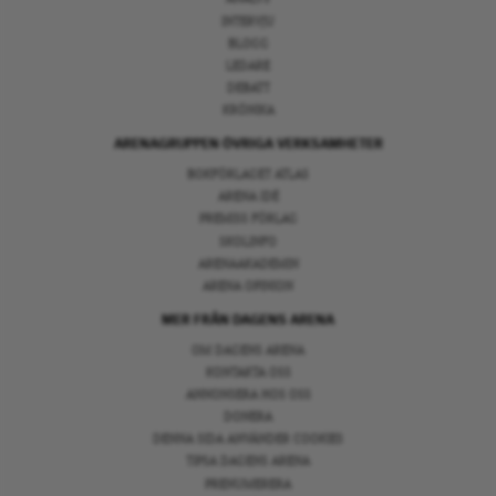
INTERVJU
BLOGG
LEDARE
DEBATT
KRÖNIKA
ARENAGRUPPEN ÖVRIGA VERKSAMHETER
BOKFÖRLAGET ATLAS
ARENA IDÉ
PREMISS FÖRLAG
SKOLINFO
ARENAAKADEMIN
ARENA OPINION
MER FRÅN DAGENS ARENA
OM DAGENS ARENA
KONTAKTA OSS
ANNONSERA HOS OSS
DONERA
DENNA SIDA ANVÄNDER COOKIES
TIPSA DAGENS ARENA
PRENUMERERA