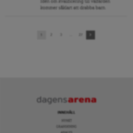
Idén om kvalificering till välfärden
kommer såklart att drabba barn.
Sidnavigering
1
2
3
…
27
INNEHÅLL
NYHET
GRANSKNING
ANALYS