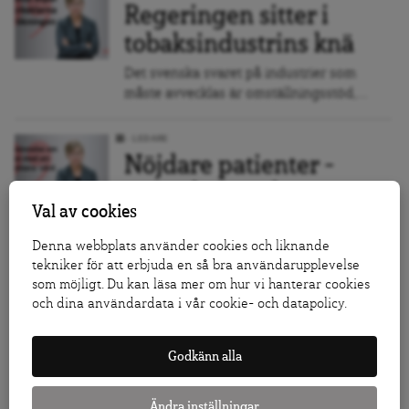
Regeringen sitter i
tobaksindustrins knä
Det svenska svaret på industrier som
måste avvecklas är omställningsstöd,...
LEDARE
Nöjdare patienter –
trots skrämselrapporter
Val av cookies
En flod av rapporter från
näringslivsfinansierade tankesmedjor.
Denna webbplats använder cookies och liknande
tekniker för att erbjuda en så bra användarupplevelse
som möjligt. Du kan läsa mer om hur vi hanterar cookies
LEDARE
och dina användardata i vår cookie- och datapolicy.
Spanien visar värdig
migrationspolitik
Godkänn alla
Landet kan också utstråla
LEDARE
tillförsikt: de har erfarenheter från
Ändra inställningar