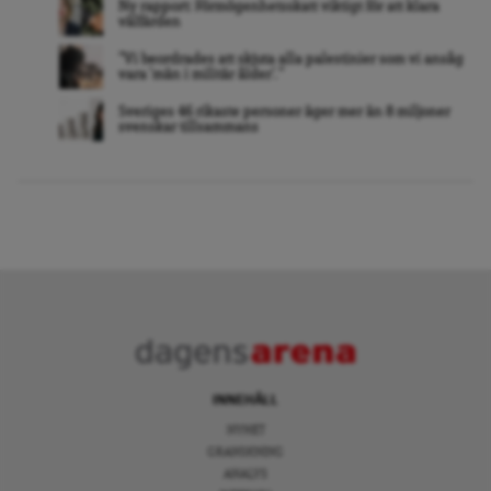
Ny rapport: Förmögenhetsskatt viktigt för att klara
välfärden
”Vi beordrades att skjuta alla palestinier som vi ansåg
vara ’män i militär ålder’. ”
Sveriges 46 rikaste personer äger mer än 8 miljoner
svenskar tillsammans
INNEHÅLL
NYHET
GRANSKNING
ANALYS