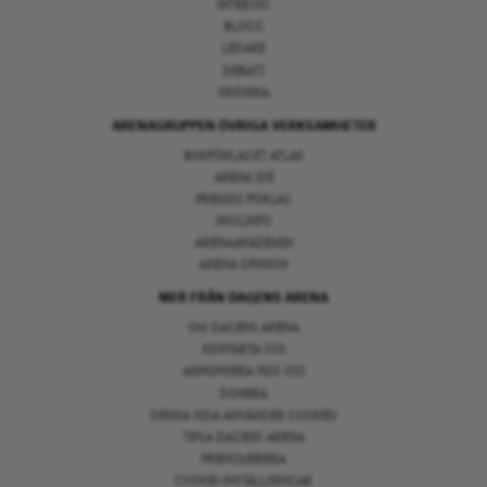
INTERVJU
BLOGG
LEDARE
DEBATT
KRÖNIKA
ARENAGRUPPEN ÖVRIGA VERKSAMHETER
BOKFÖRLAGET ATLAS
ARENA IDÉ
PREMISS FÖRLAG
SKOLINFO
ARENAAKADEMIN
ARENA OPINION
MER FRÅN DAGENS ARENA
OM DAGENS ARENA
KONTAKTA OSS
ANNONSERA HOS OSS
DONERA
DENNA SIDA ANVÄNDER COOKIES
TIPSA DAGENS ARENA
PRENUMERERA
COOKIE-INSTÄLLNINGAR