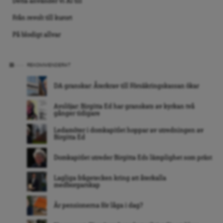
Detta använder vi AI till
Från revolt till kurort
På blodigt allvar
REKOMMENDERAT
DA granskar: Återkrav till Försäkringskassan ökar
Avslöjar: Birgitta Ed har granskats av kyrkan två
gånger tidigare
Ledamöter i domkapitlet hoppar av utredningen av
Birgitta Ed
Domkapitlet utreder Birgitta Eds lämplighet som präst
Lagliga frågetecken kring att återkalla
medborgarskap
Är pensionerna för låga i dag?