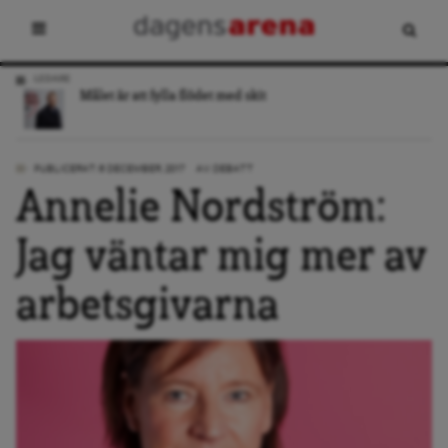
LEDARE
Målet är att fylla flödet med skit
PUBLICERAT: 6 DECEMBER, 2017
AV:
DEBATT
Annelie Nordström:
Jag väntar mig mer av
arbetsgivarna