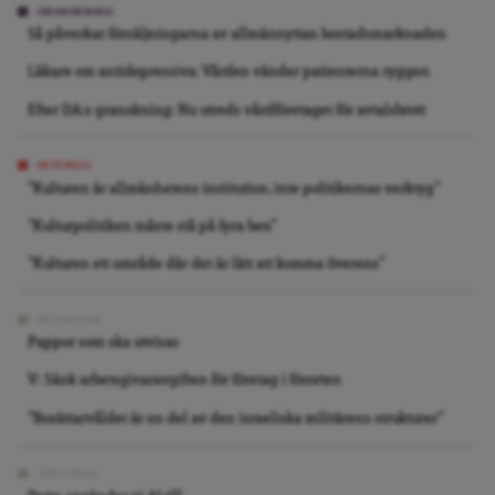
GRANSKNING
Så påverkar försäljningarna av allmännyttan bostadsmarknaden
Läkare om antidepressiva: Vården vänder patienterna ryggen
Efter DA:s granskning: Nu utreds vårdföretaget för avtalsbrott
INTERVJU
”Kulturen är allmänhetens institution, inte politikernas verktyg”
”Kulturpolitiken måste stå på fyra ben”
”Kulturen ett område där det är lätt att komma överens”
REPORTAGE
Pappor som ska utvisas
V: Sänk arbetsgivaravgiften för företag i förorten
”Bosättarvåldet är en del av den israeliska militärens strukturer”
ARKIVBILD