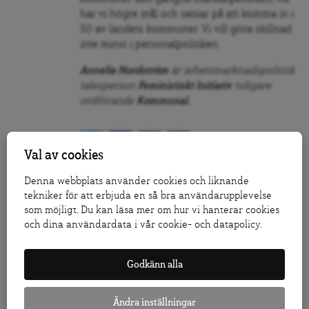
har vi högre mål och satsar på att komma in i
50 av landets kommuner. Vi vill göra skillnad
inte minst i personalpolitiken.
Annelie Nordström
är arbetsmarknadspolitisk
talesperson
Feministiskt Initiativ
tidigare
ordförande
Kommunal.
Val av cookies
Denna webbplats använder cookies och liknande
Följ Dagens Arena på
Facebook
och
Twitter
, och
tekniker för att erbjuda en så bra användarupplevelse
prenumerera på vårt nyhetsbrev
för att ta del av
som möjligt. Du kan läsa mer om hur vi hanterar cookies
granskande journalistik, nyheter, opinion och
och dina användardata i vår cookie- och datapolicy.
fördjupning.
KLICKA HÄR FÖR ATT DONERA TILL ARENAGRUPPEN
Godkänn alla
LÅT FLER FÅ VETA – TIPSA DAGENS ARENA
Ändra inställningar