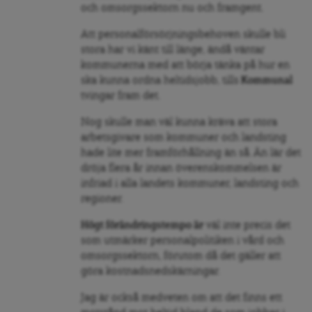
och omsorgssektorn nu och framgent.
Att personalförsörjningsbehoven skulle bli
stora har vi känt till länge, ändå väntar
kommunerna med att börja tänka på hur en
ska kunna ordna heltidsjobb, tills
Kommunal
tvingar fram det.
Nog skulle man väl kunna kräva att stora
arbetsgivare som kommuner och landsting
hade lite mer framförhållning än så. Än lär det
dröja flera år innan överenskommelsen är
infriad i alla landets kommuner, landsting och
regioner.
Högt förändringstempo är
väl inte precis det
som utmärker personalpolitiken i vård och
omsorgssektorn, förutom då det gäller att
göra kostnadsnedskärningar.
Jag är också medveten om att det finns ett