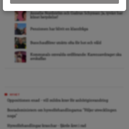
RELATERAT
Annelie Nordström och Gudrun Schyman: Ja, tyvärr har
könet betydelse!
Pensionen har blivit en klassfråga
Busschaufförer utsätts ofta för hot och våld
Kommunals omvalda ordförande: Karensavdraget ska
avskaffas
NYHET
Oppositionen enad – vill mildra krav för anhöriginvandring
Bostadsministern om hyresförhandlingarna: ”Följer utvecklingen
noga”
Hyresförhandlingar kraschar – fjärde året i rad