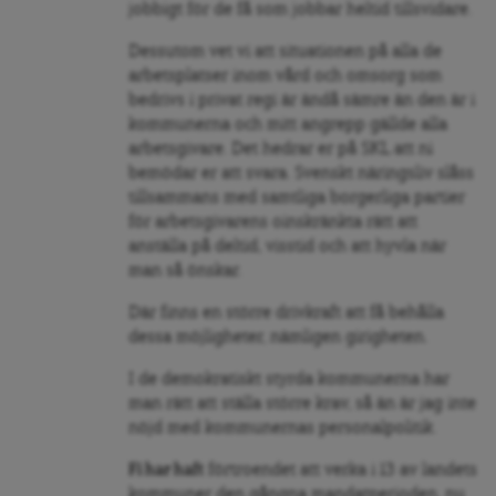
jobbigt för de få som jobbar heltid tillsvidare.
Dessutom vet vi att situationen på alla de
arbetsplatser inom vård och omsorg som
bedrivs i privat regi är ändå sämre än den är i
kommunerna och mitt angrepp gällde alla
arbetsgivare. Det hedrar er på SKL att ni
bemödar er att svara. Svenskt näringsliv slåss
tillsammans med samtliga borgerliga partier
för arbetsgivarens oinskränkta rätt att
anställa på deltid, visstid och att hyvla när
man så önskar.
Där finns en större drivkraft att få behålla
dessa möjligheter, nämligen girigheten.
I de demokratiskt styrda kommunerna har
man rätt att ställa större krav, så än är jag inte
nöjd med kommunernas personalpolitik.
Fi har haft
förtroendet att verka i 13 av landets
kommuner den gångna mandatperioden, nu