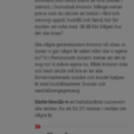
motstånd mot heltid bland de som jobbar i
sektorn, i huvudsak kvinnor. Många menar
precis som du skriver att heltid i vård och
omsorg upptill, hushåll och familj blir för
mycket, att orka med. Så då blir frågan hur
det ska lösas?
Ska några generationers kvinnor till slitas ut
innan vi gör något åt saken eller ska vi agera
nu? Vi i Feministiskt initiativ menar att det är
nog nu! vi måste agera nu. Både kvinnor män
och barn skulle må bra av att alla
förvärvsarbetade mindre och kunde hjälpas
åt med hushållsarbete, fostran och
samhällsengagemang.
Därför föreslår vi
att heltidsmåttet successivt
ska sänkas, för att bli 30 timmar i veckan om
några år.