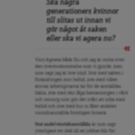
Ska några
generationers kvinnor
till slitas ut innan vi
gör något åt saken
eller ska vi agera nu?
Visst Agneta både Du och jag är stolta över
den överenskommelse som vi gjorde, men
som sagt jag är inte nöjd. Inte med takten i
förändringen mot heltid, inte med vilket
ansvar arbetsgivarna tar för de anställdas
hälsa, inte med den låga bemanningen i vård
och omsorg som gör det svårt att orka med
heltid och inte med hur ni låter andelen
visstidsanställda formligen brisera.
Stor andel visstidsanställda
är som sagt
ytterligare ett skäl till att jobbet blir för