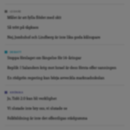
LEDARE
Målet är att fylla flödet med skit
Så trött på tågkaos
Nej, Jomhshof och Lindberg är inte lika goda kålsupare
DEBATT
Stoppa förslaget om fängelse för 14-åringar
Replik: I Salanders krig mot Israel är dess första offer sanningen
En rödgrön regering kan börja avveckla marknadsskolan
KRÖNIKA
Jo, Tidö 2.0 kan bli verklighet
Vi slutade inte bry oss, vi slutade se
Folkbildning är inte det offentligas städgumma