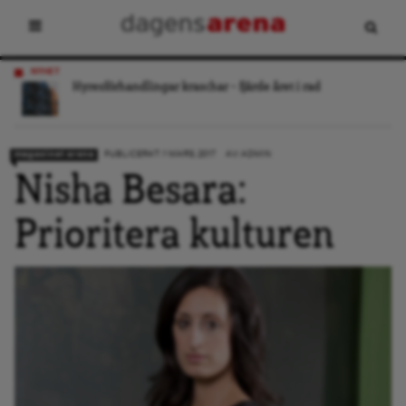
NYHET
Hyresförhandlingar kraschar – fjärde året i rad
magasinet arena
PUBLICERAT: 1 MARS, 2017
AV:
ADMIN
Nisha Besara:
Prioritera kulturen