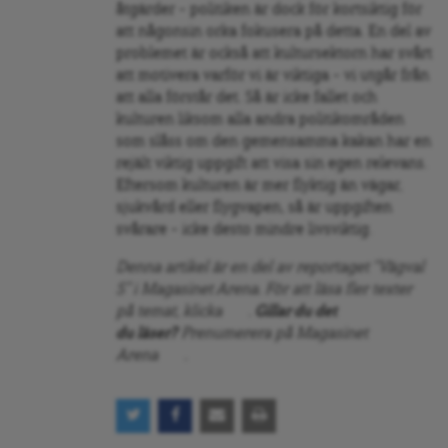
åtgärder – politiken är dock för kortsiktig för
att någonsin orka fokusera på detta. En del av
problemet är också att kultursektorn har svårt
att motivera varför vi är viktiga – vi utgår från
att alla förstår det. Så är icke fallet och
kulturen liksom alla andra politikområden
som slåss om den gemensamma kakan har en
rejält viktig uppgift att visa sin egen relevans.
Eftersom kulturen är mer flyktig än vägar,
sjukvård eller flygvapen, så är uppgiften
svårare – icke desto mindre livsviktig.
Denna artikel är en del av reportaget “Vägval
S” i Magasinet Arena. För att läsa fler texter
på temat, klicka
här
.
Gillar du det
du läser?
Prenumerera på Magasinet
Arena
här
.