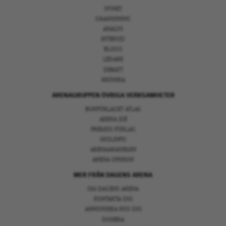
NYHET
GRANSKNING
ANALYS
INTERVJU
BLOGG
LEDARE
DEBATT
KRÖNIKA
ARENAGRUPPEN ÖVRIGA VERKSAMHETER
BOKFÖRLAGET ATLAS
ARENA IDÉ
PREMISS FÖRLAG
SKOLINFO
ARENAAKADEMIN
ARENA OPINION
MER FRÅN DAGENS ARENA
OM DAGENS ARENA
KONTAKTA OSS
ANNONSERA HOS OSS
DONERA