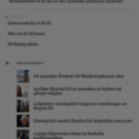
”Bosättarvåldet är en del av den israeliska militärens strukturer”
ARKIVBILD
Detta använder vi AI till
Från revolt till kurort
På blodigt allvar
REKOMMENDERAT
DA granskar: Återkrav till Försäkringskassan ökar
Avslöjar: Birgitta Ed har granskats av kyrkan två
gånger tidigare
Ledamöter i domkapitlet hoppar av utredningen av
Birgitta Ed
Domkapitlet utreder Birgitta Eds lämplighet som präst
Lagliga frågetecken kring att återkalla
medborgarskap