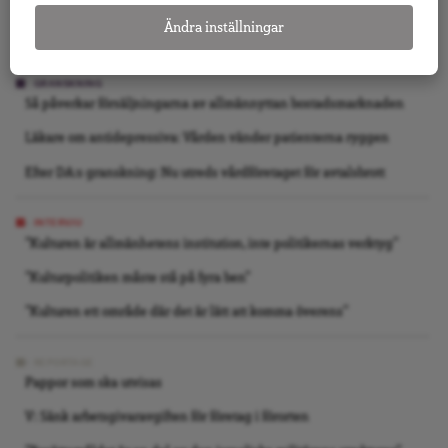
Ändra inställningar
Folkbildning är inte det offentligas städgumma
GRANSKNING
Så påverkar försäljningarna av allmännyttan bostadsmarknaden
Läkare om antidepressiva: Vården vänder patienterna ryggen
Efter DA:s granskning: Nu utreds vårdföretaget för avtalsbrott
INTERVJU
”Kulturen är allmänhetens institution, inte politikernas verktyg”
”Kulturpolitiken måste stå på fyra ben”
”Kulturen ett område där det är lätt att komma överens”
REPORTAGE
Pappor som ska utvisas
V: Sänk arbetsgivaravgiften för företag i förorten