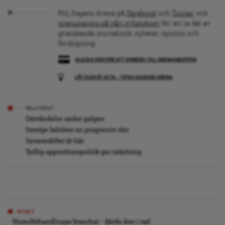
Följ Dagens Arena på
Facebook
och
Twitter
, och
prenumerera på vårt nyhetsbrev
för att ta del av
granskande journalistik, nyheter, opinion och
fördjupning.
KLICKA HÄR FÖR ATT DONERA TILL ARENAGRUPPEN
LÅT FLER FÅ VETA – TIPSA DAGENS ARENA
RELATERAT
Omvändelse under galgen
Sverige behöver en progressiv röst
Systemskiftet är här
Tydlig oppositionspolitik ger utdelning
NYHET
Hyresförhandlingar kraschar – fjärde året i rad