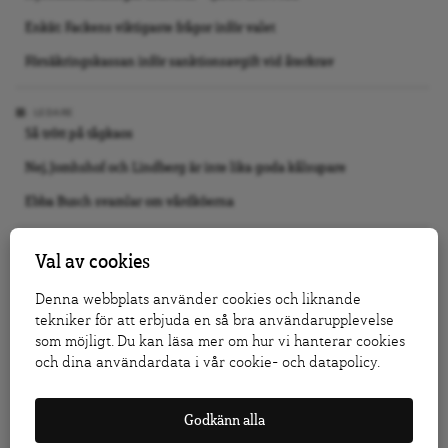
Enkät: Fackens viktigaste frågor inför valet
Försäkringskassan inför sanktionsavgift vid återkrav
LEDARE
Så trött på tågkaos
Nej, Jomhshof och Lindberg är inte lika goda kålsupare
Ebba Busch svamlar om vårdköerna
DEBATT
Val av cookies
En rödgrön regering kan börja avveckla marknadsskolan
Denna webbplats använder cookies och liknande
Inför en lex Tesla mot Elon Musks strejkbryteri
tekniker för att erbjuda en så bra användarupplevelse
som möjligt. Du kan läsa mer om hur vi hanterar cookies
Diagrammet bakom Moderaternas panikutspel
och dina användardata i vår cookie- och datapolicy.
KRÖNIKA
Jo, Tidö 2.0 kan bli verklighet
Godkänn alla
Vi slutade inte bry oss, vi slutade se