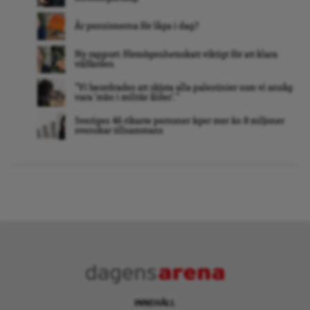
Är pensionerna för låga i dag?
Ny rapport: Förmögenhetsskatt viktigt för att klara
välfärden
”Vi beordrades att skjuta alla palestinier som vi ansåg
vara ’män i militär ålder’. ”
Sveriges 46 rikaste personer äger mer än 8 miljoner
svenskar tillsammans
INNEHÅLL