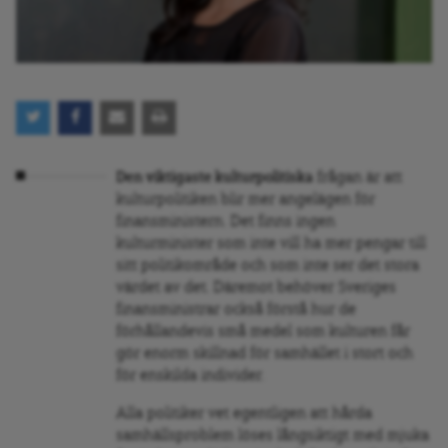
Den viktigaste kulturpolitiska
frågan är att
kulturpolitiken blir mer angelägen för
finansministern. Det finns ingen
kulturminister som inte vill ha mer pengar till
sitt politikområde och som inte ser det stora
värdet av det. Däremot behöver Sveriges
finansministrar också förstå hur de
förhållandevis små medel som kulturen får
gör enorm skillnad för samhället i stort och
för enskilda individer.
Alla politiker vet egentligen att hårda
samhällsproblem löses långsiktigt med mjuka