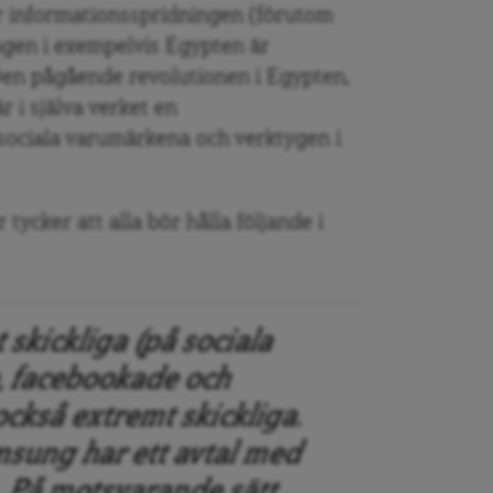
r informationsspridningen (förutom
ngen i exempelvis Egypten är
Den pågående revolutionen i Egypten,
 i själva verket en
 sociala varumärkena och verktygen i
 tycker att alla bör hålla följande i
 skickliga (på sociala
e, facebookade och
ckså extremt skickliga.
sung har ett avtal med
 På motsvarande sätt