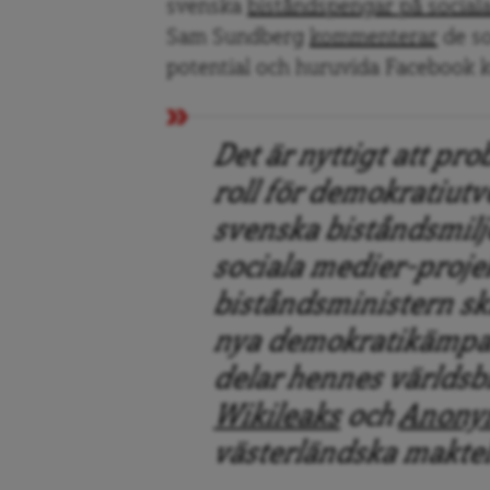
svenska
biståndspengar på social
Sam Sundberg
kommenterar
de so
potential och huruvida Facebook k
Det är nyttigt att pr
roll för demokratiutv
svenska biståndsmiljo
sociala medier-proje
biståndsministern skr
nya demokratikämpa
delar hennes världsb
Wikileaks
och
Anony
västerländska maktel