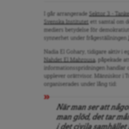
I går arrangerade
Sektor 3 – Tanke
Svenska Institutet
ett samtal om de
mediers betydelse för demokratiut
synnerhet under frågeställningen
Nadia El Gohary
,
tidigare aktiv i
Nahdet El Mahrousa
, påpekade at
informationsspridningen handlar 
upplever orättvisor. Människor i 
organiserades under lång tid:
När man ser att något
man glöd, det tar må
i det civila samhället 