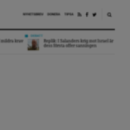
NYHETSBREV
DONERA
TIPSA
DEBATT
 mildra krav
Replik: I Salanders krig mot Israel är
dess första offer sanningen