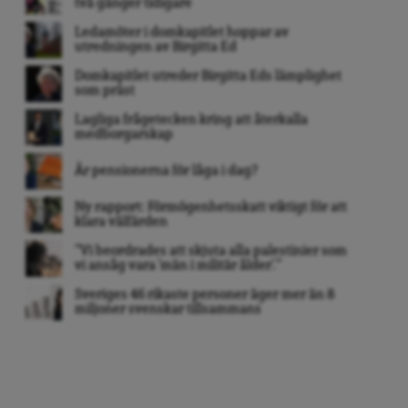
två gånger tidigare
Ledamöter i domkapitlet hoppar av
utredningen av Birgitta Ed
Domkapitlet utreder Birgitta Eds lämplighet
som präst
Lagliga frågetecken kring att återkalla
medborgarskap
Är pensionerna för låga i dag?
Ny rapport: Förmögenhetsskatt viktigt för att
klara välfärden
”Vi beordrades att skjuta alla palestinier som
vi ansåg vara ’män i militär ålder’. ”
Sveriges 46 rikaste personer äger mer än 8
miljoner svenskar tillsammans