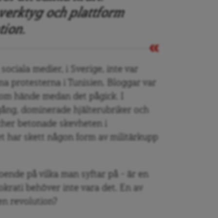
 verktyg och plattform
tion.
ociala medier, i Sverige, inte var
 protesterna i Tunisien. Bloggar var
 som hände medan det pågick. I
gång, dominerade hjälterubriker och
scher betonade skevheten i
t har skett någon form av militärkupp
roende på vilka man syftar på – är en
krati behöver inte vara det. En av
en revolution?