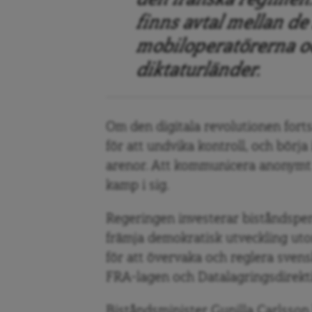
finns avtal mellan de
mobiloperatörerna oc
diktaturländer.
Om den digitala revolutionen fort
för att undvika kontroll, och börj
arenor. Att kommunicera anonymt p
kamp i sig.
Regeringen investerar biståndspeng
främja demokratisk utveckling ut
för att övervaka och reglera sv
FRA-lagen och Datalagringsdirekt
Biståndsminister Gunilla Carlsso