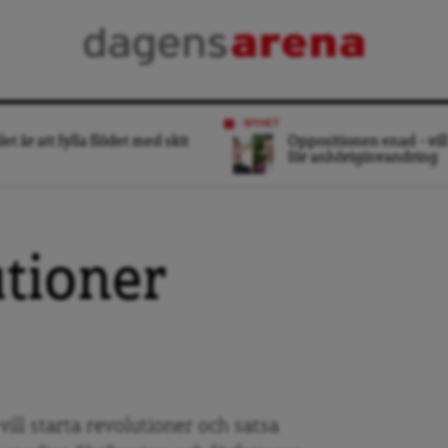
NYHET
et är att fylla flödet med skit
Oppositionen enad – vill
för anhöriginvandring
tioner
ill starta revolutioner och satsa