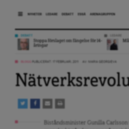
NYHETER
LEDARE
DEBATT
ESSÄ
ARENAGRUPPEN
DEBATT
LEDARE
Stoppa förslaget om fängelse för 14-
Mål
åringar
BLOGG
PUBLICERAT: 17 FEBRUARI, 2011
AV:
MARIA GEORGIEVA
Nätverksrevolu
Biståndsminister Gunilla Carlsson v