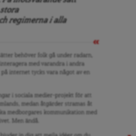
 stora
h regimerna i alla
sätter behöver folk gå under radarn,
a interagera med varandra i andra
å internet tycks vara något av en
ar i sociala medier-projekt för att
omlands, medan åtgärder stramas åt
enska medborgares kommunikation med
ivet. Men ändå.
n
bjuder in dig att mejla idéer
om du