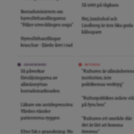
Så trött på tågkaos
Bostadsministern om
hyresförhandlingarna:
Nej, Jomhshof och
”Följer utvecklingen noga”
Lindberg är inte lika goda
kålsupare
Hyresförhandlingar
kraschar – fjärde året i rad
GRANSKNING
INTERVJU
Så påverkar
”Kulturen är allmänheten
försäljningarna av
institution, inte
allmännyttan
politikernas verktyg”
bostadsmarknaden
”Kulturpolitiken måste stå
Läkare om antidepressiva:
på fyra ben”
Vården vänder
patienterna ryggen
”Kulturen ett område där
det är lätt att komma
Efter DA:s granskning: Nu
överens”