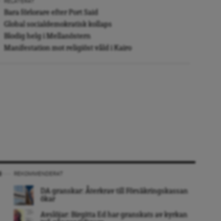
RELATERAT
Bara förlorare efter Port Said
Global socialdemokratisk kollaps
Blodig helg i Mellanöstern
Manifestation mot religiöst våld i Kairo
REKOMMENDERAT
DA granskar: Återkrav till Försäkringskassan
ökar
Avslöjar: Birgitta Ed har granskats av kyrkan