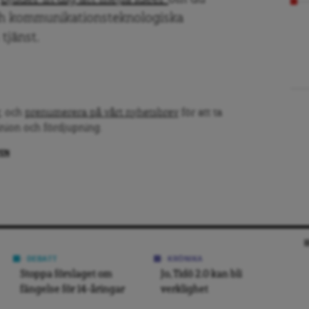
ch kommunikationsteknologiska
tjänst.
, och
prenumerera på vårt nyhetsbrev
för att ta
inion och fördjupning.
PEN
DEBATT
KRÖNIKA
Stoppa förslaget om
Jo, Tidö 2.0 kan bli
fängelse för 14-åringar
verklighet