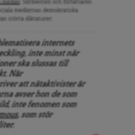
a medier
. Skribenten och författaren
ciala mediernas demokratiska
an störta diktaturer:
oblematisera internets
eckling, inte minst när
ner ska slussas till
kt. När
iver att nätaktivister är
rna avser hon de som
ild, inte fenomen som
mous
, som stör
iter.