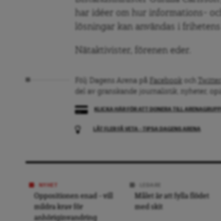
har
idéer om hur informations- o
lösningar kan användas i frihetens 
Nätaktivister, förenen eder.
Följ Dagens Arena på
Facebook
och
Twitter
del av granskande journalistik, nyheter, op
KLICKA HÄR FÖR ATT DONERA TILL ARENAGRUP
LÅT FLER FÅ VETA – TIPSA DAGENS ARENA
NYHET
LEDARE
Oppositionen enad – vill
Målet är att fylla flödet
mildra krav för
med skit
anhöriginvandring