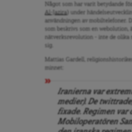
Något som har varit betydande fö
Al-Jazira
) under händelseutveckli
användningen av mobiltelefoner. 
som beskrivs som en webolution, är
nätverksrevolution – inte de olika
sig.
Mattias Gardell, religionshistoriker
minnet:
Iranierna var extremt
medier). De twittrad
fixade. Regimen var o
Mobiloperatören Sam
den iranska regimen.