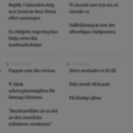
Replik: I Salanders krig
Vi slutade inte bry oss, vi
mot Israel är dess första
slutade se
offer sanningen
Folkbildning är inte det
En rödgrön regering kan
offentligas städgumma
börja avveckla
marknadsskolan
REPORTAGE
ARKIVBILD
s
Pappor som ska utvisas
Detta använder vi AI till
V: Sänk
Från revolt till kurort
arbetsgivaravgiften för
företag i förorten
På blodigt allvar
”Bosättarvåldet är en del
av den israeliska
militärens strukturer”