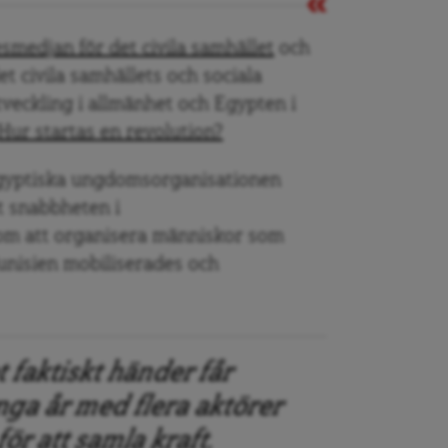
smedjan för det civila samhället
och
t civila samhällets och sociala
veckling i allmänhet och Egypten i
Hur startas en revolution?
 egyptiska ungdomsorganisationen
t snabbheten i
om att organisera människor som
Tunisien mobiliserades och
 faktiskt händer får
nga år med flera aktörer
för att samla kraft.