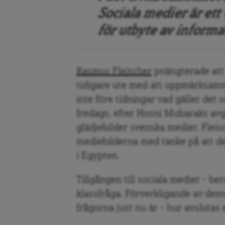
Sociala medier är ett
för utbyte av informa
Rasmus Fleischer
poängterade att s
tidigare ute med att uppmärksamma
inte före tidningar vad gäller det
fredags, efter Hosni Mubaraks av
glädjebilder svenska medier. Flei
mediebilderna med tanke på att de
i Egypten.
Tillgången till sociala medier – be
klassfråga. Förverkligande av demo
frågorna just nu är – hur avslutas 