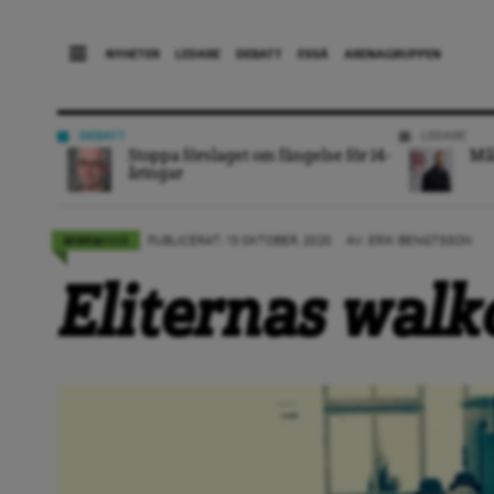
NYHETER
LEDARE
DEBATT
ESSÄ
ARENAGRUPPEN
DEBATT
LEDARE
Stoppa förslaget om fängelse för 14-
Mål
åringar
essä
arena
PUBLICERAT: 13 OKTOBER, 2020
AV: ERIK BENGTSSON
Eliternas walk