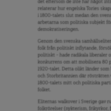
det eftersom de inte har något intr
relaterar hur engelska Tories ska
i 1800-talets slut medan den svens
arbetarna som politiska subjekt fö
demokratiseringen.
Genom den svenska samhällselitens 
folk från politiskt inflytande, för
politiskt – hade radikala liberale
konkurrens om att mobilisera 80 p
1920-talet. Detta olikt länder so
och Storbritannien där rösträtten
1800-talets mitt och politiska parti
folket.
Eliternas walkover i Sverige gav r
folkrörelser (nykterism, frikyrkor, 