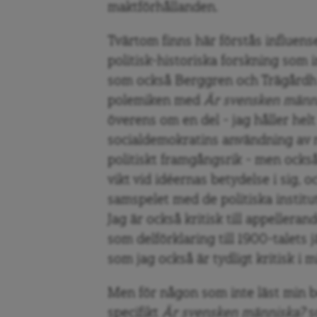
maktförhållanden.
Tvärtom finns här förstås influens
politisk-historiska forskning som 
som också Berggren och Trägårdh 
polemiken med
Är svensken männ
överens om en del – jag håller hel
socialdemokratins användning av na
politiskt framgångsrik – men ocks
vikt vid idéernas betydelse i sig, 
samspelet med de politiska institu
Jag är också kritisk till appelleran
som delförklaring till 1900-talets
som jag också är tydligt kritisk i m
Men för någon som inte läst min bo
specifikt
Är svensken människa?
s