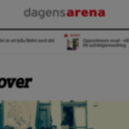
NYHET
et är att fylla flödet med skit
Oppositionen enad – vill
för anhöriginvandring
over