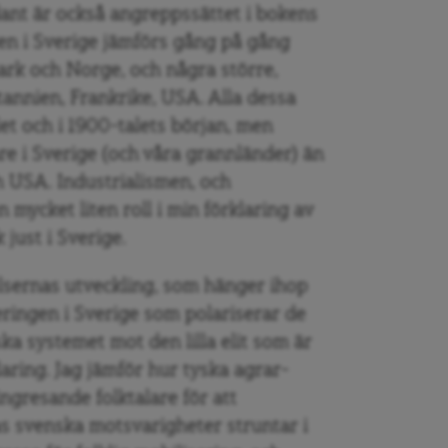
ant är också angreppssättet i bokens
gen i Sverige jämförs gång på gång
rk och Norge, och några större,
tannien, Frankrike, USA. Alla dessa
let och i 1900-talets början, men
re i Sverige (och våra grannländer) än
ch USA. Industrialismen, och
en mycket liten roll i min förklaring av
 just i Sverige.
elsernas utveckling, som hänger ihop
ringen i Sverige som polariserar de
ka systemet mot den lilla elit som är
laring. Jag jämför hur tyska agrar-
ingresande folktalare för att
as svenska motsvarigheter struntar i