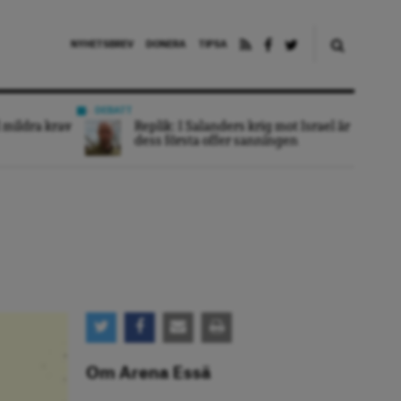
NYHETSBREV
DONERA
TIPSA
DEBATT
 mildra krav
Replik: I Salanders krig mot Israel är
dess första offer sanningen
Om Arena Essä