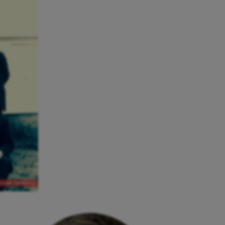
smuseet Gävleborg)