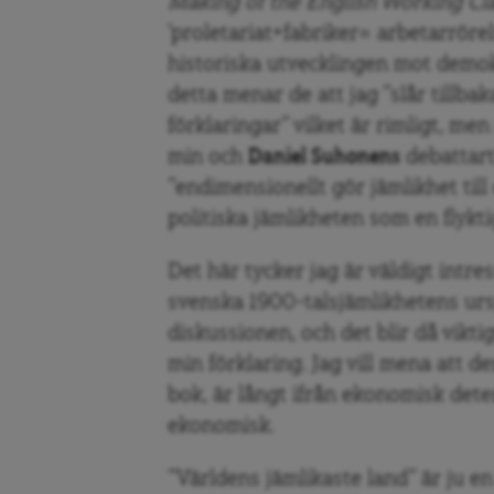
Making of the English Working Cl
’proletariat+fabriker= arbetarrörel
historiska utvecklingen mot demokra
detta menar de att jag ”slår tillba
förklaringar” vilket är rimligt, men
min och
Daniel Suhonens
debattart
”endimensionellt gör jämlikhet til
politiska jämlikheten som en flykti
Det här tycker jag är väldigt intres
svenska 1900-talsjämlikhetens urs
diskussionen, och det blir då vikti
min förklaring. Jag vill mena att d
bok, är långt ifrån ekonomisk det
ekonomisk.
”Världens jämlikaste land” är ju e