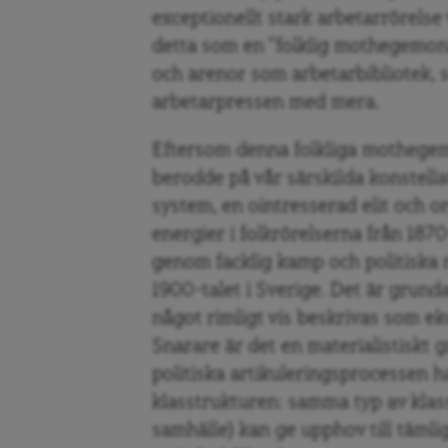
exceptionellt stark arbetarrörelse
detta som en ”folklig mothegemoni
och arenor som arbetarbibliotek, st
arbetarpressen med mera.
Eftersom denna folkliga mothegemon
berodde på vår särskilda konstellat
system, en ointresserad elit och 
energier i folkrörelserna från 1870
genom facklig kamp och politiska r
1900-talet i Sverige. Det är grund
något rimligt vis beskrivas som ek
Snarare är det en materialistiskt
politiska artikuleringsprocessen 
klasstrukturen: samma typ av klass
samhälle) kan ge upphov till tämlig