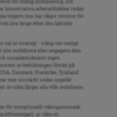
esse för folklig mobilisering, och
par konservativa arbetarklubbar redan
ka högern inte har något intresse för
rrän bra länge efter den faktiska
val av strategi – stäng ute vanligt
sök inte mobilisera eller engagera dem
r och socialdemokrater ingen
rocent av befolkningen förrän på
m USA, Danmark, Frankrike, Tyskland
 var mer utsträckt sedan ungefär
er av olika färger alla ville mobilisera
um för exceptionellt välorganiserade
fackföreningar), ur vilka en