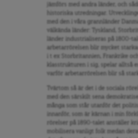
jämförs med andra länder, och såd
historiska utredningar. Utvecklin
med den i våra grannländer Danma
välkända länder: Tyskland, Storbri
länder industrialiseras på 1800-ta
arbetarrörelsen blir mycket starka
i t ex Storbritannien, Frankrike o
klasstrukturen i sig, spelar alltså 
varför arbetarrörelsen blir så stark
Tvärtom så är det i de sociala rör
med den särskilt sena demokratise
många som står utanför det politis
innanför, som är kärnan i min förk
rörelser på 1890-talet anställer kr
mobilisera vanligt folk medan der