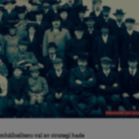
Blåbandsmöte. (Bild: Län
ällselitens val av strategi hade