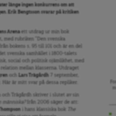
ater länge ingen konkurrens om att
en. Erik Bengtsson svarar på kritiken
ens Arena
ett utdrag ur min bok
t, med rubriken ”Den svenska
ån bokens s. 95 till 101 och är en del
et svenska samhället i 1800-talets
k, social och politisk ojämlikhet, med
ig relation mellan klasserna. Utdraget
gren
och
Lars Trägårdh
7 september,
Fo
 Här är mitt svar på dessa repliker.
m
 och Trägårdh skriver i slutet av sin
n människa?
från 2006 säger de att:
 Thompson
i hans klassiska bok
The