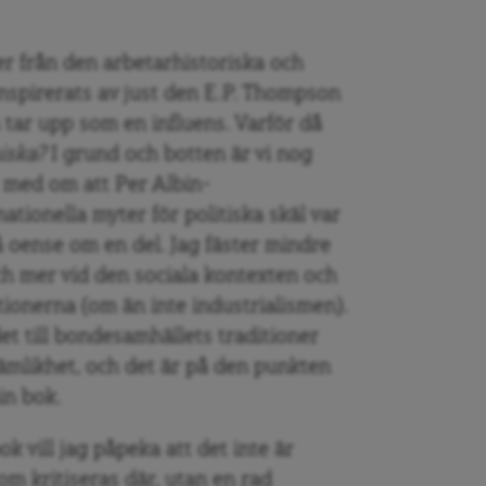
er från den arbetarhistoriska och
inspirerats av just den E.P. Thompson
tar upp som en influens. Varför då
iska?
I grund och botten är vi nog
t med om att Per Albin-
tionella myter för politiska skäl var
å oense om en del. Jag fäster mindre
och mer vid den sociala kontexten och
tionerna (om än inte industrialismen).
det till bondesamhällets traditioner
 jämlikhet, och det är på den punkten
in bok.
k vill jag påpeka att det inte är
om kritiseras där, utan en rad