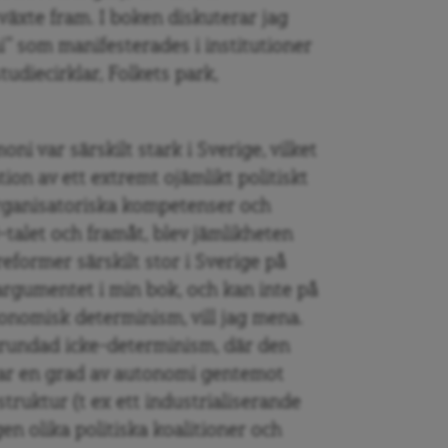
 växte fram. I boken diskuterar jag
” som manifesterades i institutioner
udiecirklar, Folkets park,
i var särskilt stark i Sverige, vilket
ion av ett extremt ojämlikt politiskt
organisatoriska kompetenser och
-talet och framåt, blev jämlikheten
eformer särskilt stor i Sverige på
argumentet i min bok, och kan inte på
onomisk determinism, vill jag mena.
 grundad icke-determinism, där den
har en grad av autonomi gentemot
truktur (t ex ett industrialiserande
en olika politiska koalitioner och