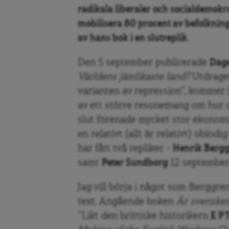
radikala liberaler och socialdemokr
mobilisera 80 procent av befolkning
av hans bok i en slutreplik.
Den 5 september publicerade
Dag
Världens jämlikaste land?
Utdrage
varianten av repression”, kommer fr
av ett större resonemang om hur d
slut förenade mycket stor ekonomis
en relativt (allt är relativt) oblod
har fått två repliker –
Henrik Berg
samt
Peter Sundborg
12 september.
Jag vill börja i något som Berggren
text. Angående boken
Är svenske
”Likt den brittiske historikern
E P