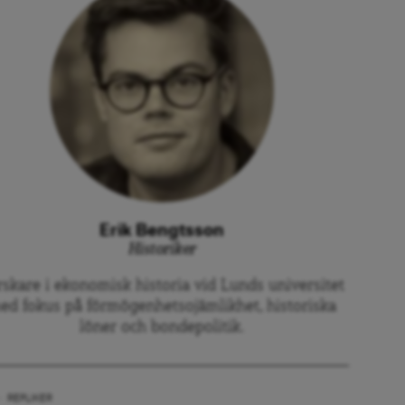
Erik Bengtsson
Historiker
rskare i ekonomisk historia vid Lunds universitet
ed fokus på förmögenhetsojämlikhet, historiska
löner och bondepolitik.
REPLIKER