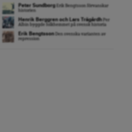
Peter Sundborg
Erik Bengtsson förvanskar
historien
Henrik Berggren och Lars Trägårdh
Per
Albin byggde folkhemmet på svensk historia
Erik Bengtsson
Den svenska varianten av
repression