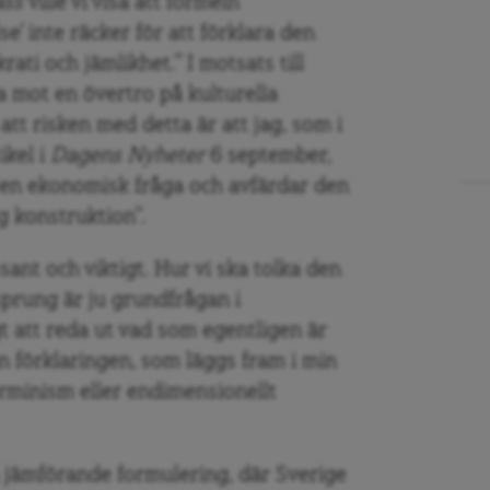
ass
ville vi visa att formeln
se’ inte räcker för att förklara den
ti och jämlikhet.” I motsats till
ka mot en övertro på kulturella
 att risken med detta är att jag, som i
ikel i
Dagens Nyheter
6 september,
l en ekonomisk fråga och avfärdar den
g konstruktion”.
sant och viktigt. Hur vi ska tolka den
prung är ju grundfrågan i
gt att reda ut vad som egentligen är
en förklaringen, som läggs fram i min
erminism eller endimensionellt
n jämförande formulering, där Sverige