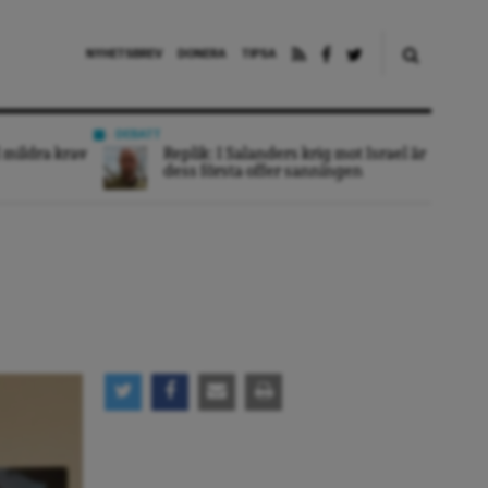
NYHETSBREV
DONERA
TIPSA
DEBATT
 mildra krav
Replik: I Salanders krig mot Israel är
dess första offer sanningen