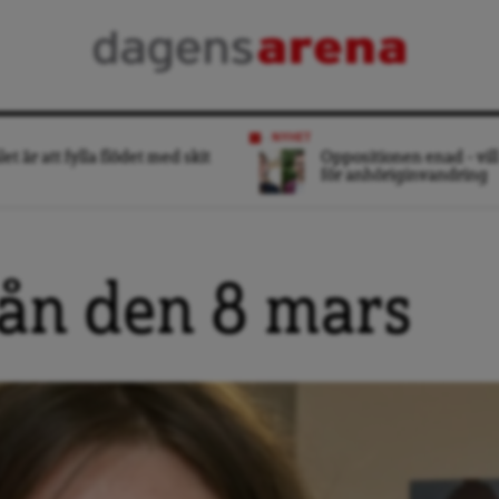
NYHET
et är att fylla flödet med skit
Oppositionen enad – vill
för anhöriginvandring
rån den 8 mars