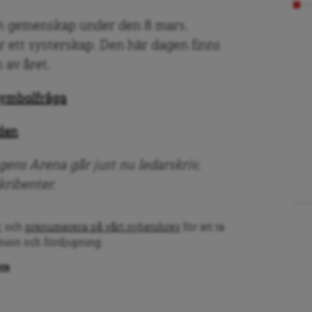
ch gemenskap under den 8 mars.
r ett systerskap. Den här dagen finns
n av året.
n symbolfråga
rden
ens Arena går just nu ledarskriv,
kribenter.
, och
prenumerera på vårt nyhetsbrev
för att ta
inion och fördjupning.
PEN