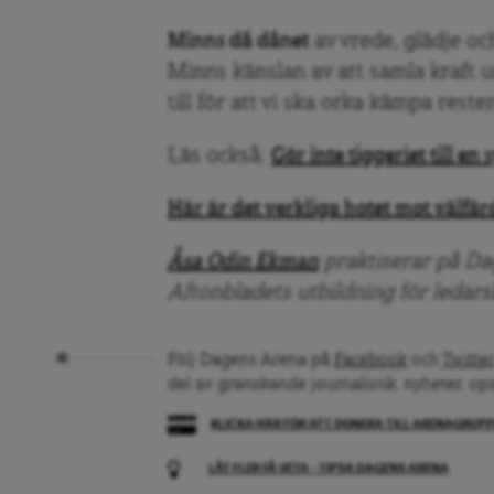
Minns då dånet
av vrede, glädje o
Minns känslan av att samla kraft u
till för att vi ska orka kämpa reste
Läs också:
Gör inte tiggeriet till e
Här är det verkliga hotet mot välfä
Åsa Odin Ekman
praktiserar på Dag
Aftonbladets utbildning för ledars
Följ Dagens Arena på
Facebook
och
Twitter
del av granskande journalistik, nyheter, op
KLICKA HÄR FÖR ATT DONERA TILL ARENAGRUP
LÅT FLER FÅ VETA – TIPSA DAGENS ARENA