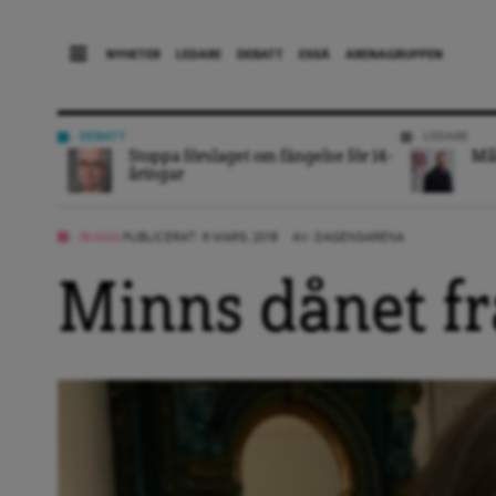
NYHETER
LEDARE
DEBATT
ESSÄ
ARENAGRUPPEN
DEBATT
LEDARE
Stoppa förslaget om fängelse för 14-
Mål
åringar
BLOGG
PUBLICERAT: 8 MARS, 2018
AV:
DAGENSARENA
Minns dånet f