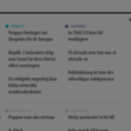
DEBATT
KRÖNIKA
Stoppa förslaget om
Jo, Tidö 2.0 kan bli
fängelse för 14-åringar
verklighet
Replik: I Salanders krig
Vi slutade inte bry oss, vi
mot Israel är dess första
slutade se
offer sanningen
Folkbildning är inte det
En rödgrön regering kan
offentligas städgumma
börja avveckla
marknadsskolan
REPORTAGE
ARKIVBILD
s
Pappor som ska utvisas
Detta använder vi AI till
V: Sänk
Från revolt till kurort