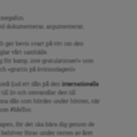
 megafon.
d dokumenterar, argumenterar,
 ger bevis svart på vitt om den
glar vårt samhälle.
g för kamp, inte gratulationer!« som
h »grattis på kvinnodagen!«
må ljud ett dån på den
internationella
ill liv och omvandlar den till
mma dån som hördes under hösten, när
enom #MeToo.
apen, för det ska bära dig genom de
ehöver föras under resten av året