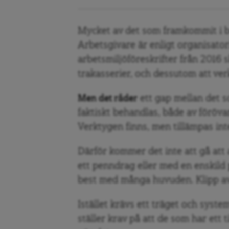
Mycket av det som framkommit i be
Arbetsgivare är enligt organisator
arbetsmiljöföreskrifter från 2016 
trakasserier, och dessutom att ve
Men det råder
ett gap mellan det s
faktiskt behandlas, både av föröva
Verktygen finns, men tillämpas int
Därför kommer det inte att gå at
ett penndrag eller med en enskild p
best med många huvuden. Klipp av e
Istället krävs ett träget och syste
ställer krav på att de som har ett t