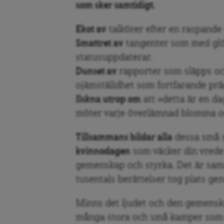
som sker samtidigt.
Ekot av
talkörer efter en raspande
Smattret av
tangenter som med glö
statusuppdaterar.
Dunset av
rapporter som släpps och
ojämställdhet som fortfarande prä
Ilskna utrop om
att »detta är en da
möter varje överlämnad blomma oc
Tillsammans bildar alla
dessa små s
kvinnodagen
som väcker din vrede t
gemenskap och styrka. Det är sa
tusentals berättelser tog plats g
Minns det ljudet och den gemensk
många stora och små kamper som b