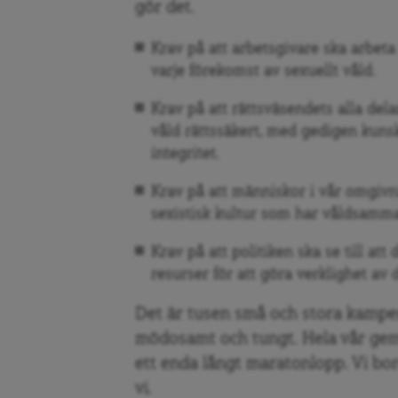
gör det.
Krav på att arbetsgivare ska arbeta
varje förekomst av sexuellt våld.
Krav på att rättsväsendets alla del
våld rättssäkert, med gedigen kunsk
integritet.
Krav på att människor i vår omgivn
sexistisk kultur som har våldsamma
Krav på att politiken ska se till att
resurser för att göra verklighet av 
Det är tusen små och stora kampe
mödosamt och tungt. Hela vår gem
ett enda långt maratonlopp. Vi bo
vi.