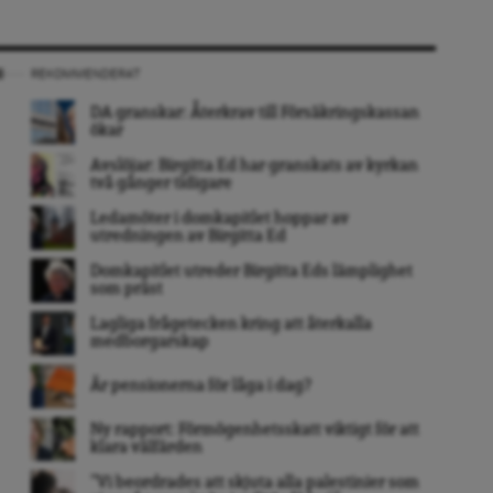
REKOMMENDERAT
DA granskar: Återkrav till Försäkringskassan
ökar
Avslöjar: Birgitta Ed har granskats av kyrkan
två gånger tidigare
Ledamöter i domkapitlet hoppar av
utredningen av Birgitta Ed
Domkapitlet utreder Birgitta Eds lämplighet
som präst
Lagliga frågetecken kring att återkalla
medborgarskap
Är pensionerna för låga i dag?
Ny rapport: Förmögenhetsskatt viktigt för att
klara välfärden
”Vi beordrades att skjuta alla palestinier som