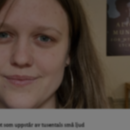
et som uppstår av tusentals små ljud