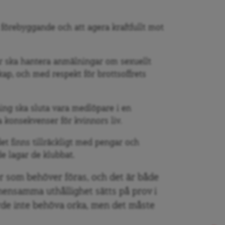
 förebyggande och att agera kraftfullt mot
ar ska hantera anmälningar om sexuellt
ap, och med respekt för brottsoffrets
ing ska sluta vara medlöpare i en
 konsekvenser för kvinnors liv.
 det finns tillräckligt med pengar och
de lagar de klubbat.
r som behöver föras, och det är både
ensamma uthållighet sätts på prov i
rde inte behöva orka, men det måste