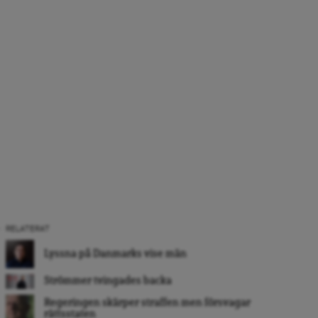
RELATERAT
Lyssna på Danmarks vise män
Strömmer tvingades backa
Regeringen skärper straffen men försvagar
rättsstaten