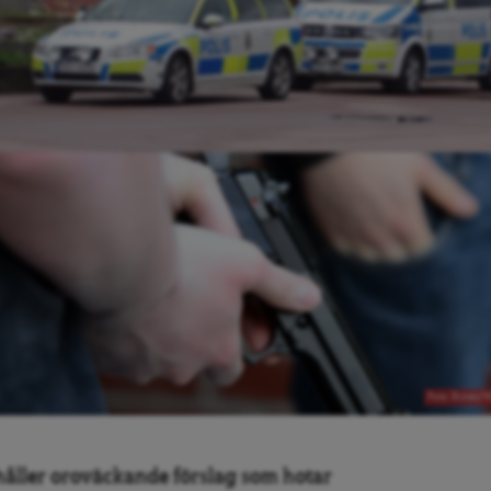
Foto: Privat/
håller oroväckande förslag som hotar