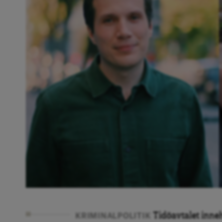
Tidöavtalet inne
KRIMINALPOLITIK