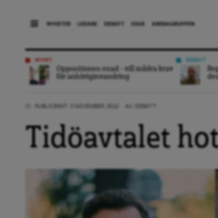
NYHETER
LEDARE
DEBATT
ESSÄ
ARENAGRUPPEN
NYHET
DEBATT
Oppositionen enad – vill mildra krav
Rep
för anhöriginvandring
des
PUBLICERAT: 3 NOVEMBER, 2022
AV:
DEBATT
Tidöavtalet ho