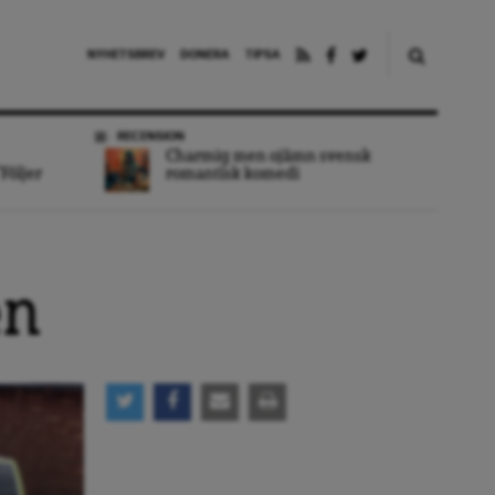
NYHETSBREV
DONERA
TIPSA
RECENSION
Charmig men ojämn svensk
Följer
romantisk komedi
en