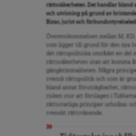
rättssäkerheten. Det handlar bland 
och utvisning på grund av bristande
Bizas, jurist och förbundsstyrelsele
Överenskommelsen mellan M, KD, SD
som ligger till grund för den nya 
det rättspolitiska området en del
rättssäkerheten utan att komma åt
gängkriminaliteten. Några princip
svensk rättspolitik och som är gru
bland annat förutsägbarhet, rättss
risken stor att förslagen i Tidöavta
rättsstatliga principer urholkas o
svenskt rättsväsende.