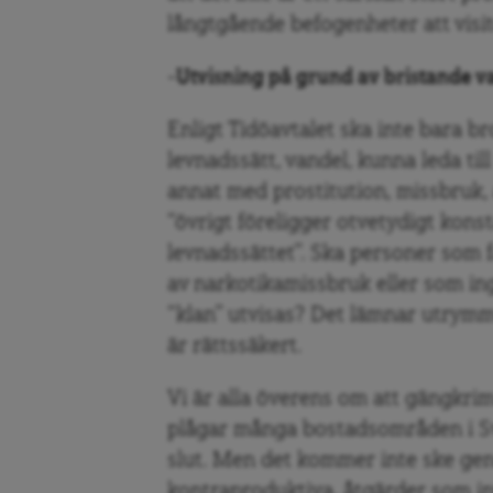
långtgående befogenheter att visi
-Utvisning på grund av bristande v
Enligt Tidöavtalet ska inte bara bro
levnadssätt, vandel, kunna leda til
annat med prostitution, missbruk, 
“övrigt föreligger otvetydigt kon
levnadssättet”. Ska personer som fa
av narkotikamissbruk eller som ing
“klan” utvisas? Det lämnar utrymm
är rättssäkert.
Vi är alla överens om att gängkri
plågar många bostadsområden i Sve
slut. Men det kommer inte ske genom
kontraproduktiva, åtgärder som in