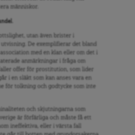
tera människor.
andel.
ttslighet, utan även brister i
l utvisning. De exemplifierar det bland
association med en klan eller om det i
staterade anmärkningar i fråga om
ller offer för prostitution, som lider
år i en släkt som kan anses vara en
e för tolkning och godtycke som inte
minaliteten och skjutningarna som
rige är förfärliga och måste få ett
 ineffektiva, eller i värsta fall
te går till botten med grundorsakerna