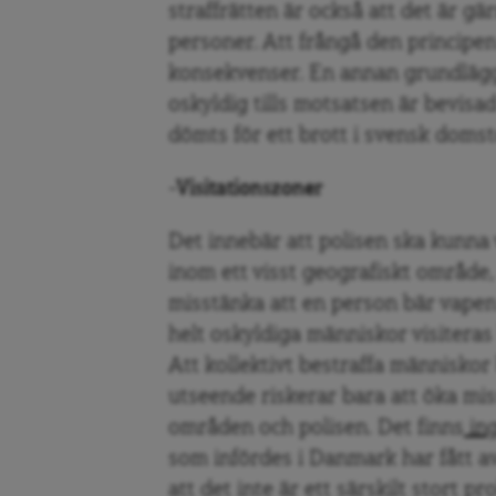
straffrätten är också att det är gä
personer. Att frångå den principen 
konsekvenser. En annan grundlägg
oskyldig tills motsatsen är bevisad
dömts för ett brott i svensk domst
-Visitationszoner
Det innebär att polisen ska kunna 
inom ett visst geografiskt område,
misstänka att en person bär vapen 
helt oskyldiga människor visiteras 
Att kollektivt bestraffa människor
utseende riskerar bara att öka mi
områden och polisen. Det finns
ing
som infördes i Danmark har fått av
att det inte är ett särskilt stort 