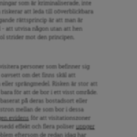
rningar som är kriminaliserade, inte
riskerar att leda till oöverblickbara
ande rättsprincip är att man är
 – att utvisa någon utan att hen
ol strider mot den principen.
visitera personer som befinner sig
 oavsett om det finns skäl att
eller sprängmedel. Risken är stor att
bara för att de bor i ett visst område.
 baserat på deras bostadsort eller
sstron mellan de som bor i dessa
en evidens
för att visitationszoner
sedd effekt och flera poliser
uppger
problem eftersom de redan idag har