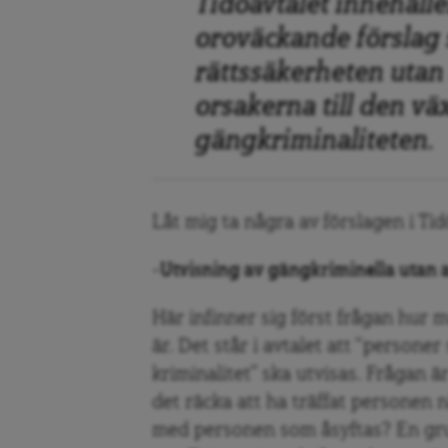
Tidöavtalet innehålle
oroväckande förslag
rättssäkerheten utan
orsakerna till den v
gängkriminaliteten.
Låt mig ta några av förslagen i Ti
-Utvisning av gängkriminella utan 
Här infinner sig först frågan hur 
är. Det står i avtalet att “persone
kriminalitet” ska utvisas. Frågan
det räcka att ha träffat personen 
med personen som åsyftas? En gru