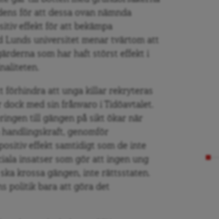
idens för att dessa ovan nämnda
itiv effekt för att bekämpa
d Lunds universitet menar tvärtom att
ärderna som har haft störst effekt i
naliteten.
 förhindra att unga killar rekryteras
r dock med sin frånvaro i Tidöavtalet.
ringen till gängen på sikt ökar när
sa handlingskraft, genomför
ositiv effekt samtidigt som de inte
ociala insatser som gör att ingen ung
i ska krossa gängen, inte rättsstaten.
s politik bara att göra det