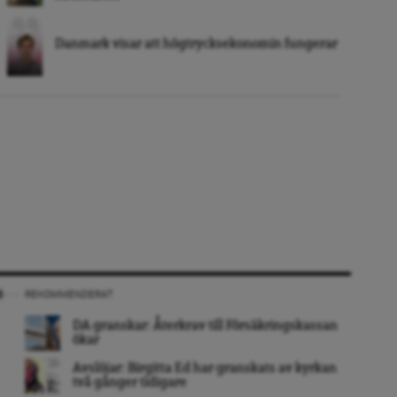
Danmark visar att högtrycksekonomin fungerar
REKOMMENDERAT
DA granskar: Återkrav till Försäkringskassan
ökar
Avslöjar: Birgitta Ed har granskats av kyrkan
två gånger tidigare