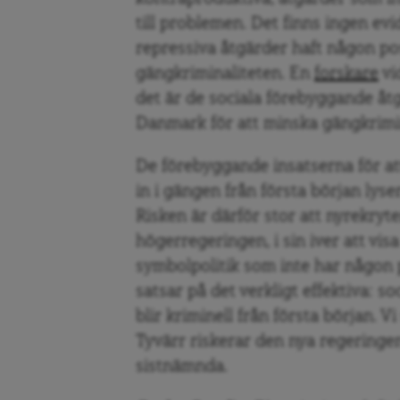
till problemen. Det finns ingen ev
repressiva åtgärder haft någon pos
gängkriminaliteten. En
forskare
vi
det är de sociala förebyggande åtg
Danmark för att minska gängkrimi
De förebyggande insatserna för att
in i gängen från första början lyse
Risken är därför stor att nyrekryte
högerregeringen, i sin iver att vi
symbolpolitik som inte har någon p
satsar på det verkligt effektiva: s
blir kriminell från första början. V
Tyvärr riskerar den nya regeringen
sistnämnda.