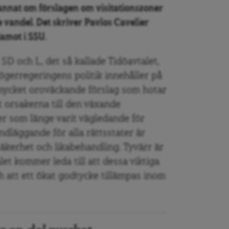
annat om förslagen om visitationszoner
 vandel. Det skriver Pavlos Cavelier
damot i SSU.
 och L, det så kallade Tidöavtalet,
högerregeringens politik innehåller på
 mycket oroväckande förslag som hotar
 orsakerna till den växande
er som länge varit vägledande för
ndläggande för alla rättsstater är
äkerhet och likabehandling. Tyvärr är
let kommer leda till att dessa viktiga
ch att ett ökat godtycke tillämpas inom