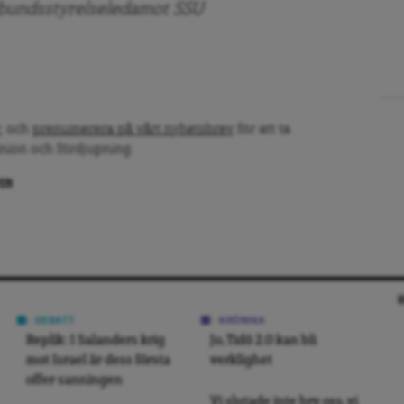
örbundsstyrelseledamot SSU
, och
prenumerera på vårt nyhetsbrev
för att ta
inion och fördjupning.
PEN
DEBATT
KRÖNIKA
Replik: I Salanders krig
Jo, Tidö 2.0 kan bli
mot Israel är dess första
verklighet
offer sanningen
Vi slutade inte bry oss, vi