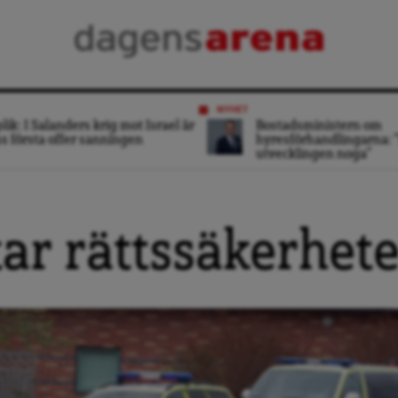
NYHET
lik: I Salanders krig mot Israel är
Bostadsministern om
s första offer sanningen
hyresförhandlingarna: ”
utvecklingen noga”
tar rättssäkerhet