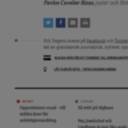
Pavlos Cavelier Bizas,
jurist och f
Följ Dagens Arena på
Facebook
och
Twitter
del av granskande journalistik, nyheter, op
KLICKA HÄR FÖR ATT DONERA TILL ARENAGRUP
LÅT FLER FÅ VETA – TIPSA DAGENS ARENA
NYHET
LEDARE
Oppositionen enad – vill
Så trött på tågkaos
mildra krav för
anhöriginvandring
Nej, Jomhshof och
Lindberg är inte lika goda