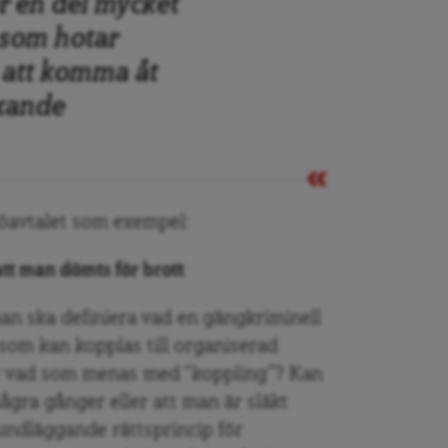
r en del mycket
 som hotar
 att komma åt
äxande
döavtalet som exempel:
att man dömts för brott
man ska definiera vad en gängkriminell
r som kan kopplas till organiserad
 är vad som menas med “koppling”? Kan
några gånger eller att man är släkt
ndläggande rättsprincip för