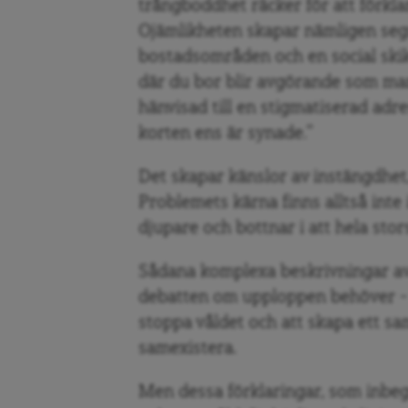
trångboddhet räcker för att förkla
Ojämlikheten skapar nämligen segr
bostadsområden och en social ski
där du bor blir avgörande som ma
hänvisad till en stigmatiserad adr
korten ens är synade.”
Det skapar känslor av instängdhet,
Problemets kärna finns alltså inte
djupare och bottnar i att hela sto
Sådana komplexa beskrivningar av
debatten om upploppen behöver – 
stoppa våldet och att skapa ett s
samexistera.
Men dessa förklaringar, som inbeg