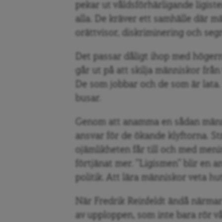
pekar ut våldsförhärligande ligiste
alla. De kräver ett samhälle där m
orättvisor, diskriminering och se
Det passar dåligt ihop med högerns
går ut på att skilja människor frå
De som jobbar och de som är lata
busar.
Genom att anamma en sådan männi
ansvar för de ökande klyftorna. Stru
ojämlikheten får till och med menin
förtjänat mer. ”Ligismen” blir en 
politik. Att lära människor veta hut
När Fredrik Reinfeldt ändå närmar
av upploppen, som inte bara rör v