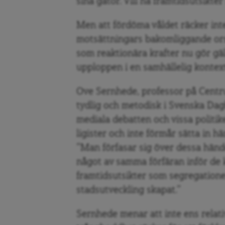
sina gator. Vill ha framtidsutsikter 
Men att fördöma våldet räcker inte
motsättningars bakomliggande orsa
som reaktionära krafter nu gör gäll
upploppen i en samhällelig kontex
Ove Sernhede, professor på Centru
tydlig och metodisk i Svenska Dag
mediala debatten och vissa politik
ligister och inte förmår sätta in 
”Man förfasar sig över dessa händ
något av samma förfäran inför de 
framtidsutsikter som segregatione
stadsutveckling skapat.”
Sernhede menar att inte ens relati