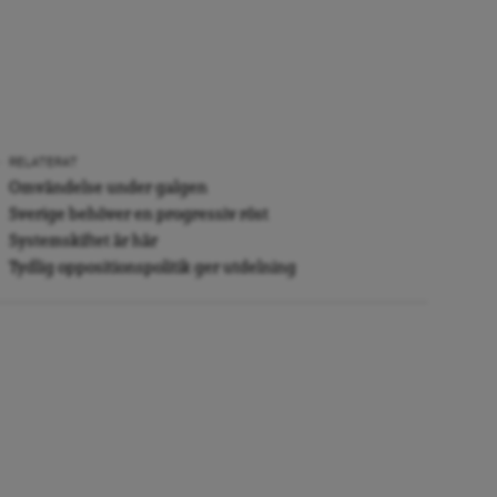
RELATERAT
Omvändelse under galgen
Sverige behöver en progressiv röst
Systemskiftet är här
Tydlig oppositionspolitik ger utdelning