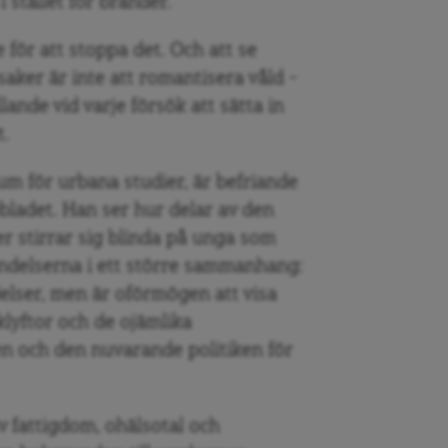
i stället för bränder.
 för att stoppa det. Och att se
ker är inte att romantisera våld –
ande vid varje försök att sätta in
t.
m för urbana studier, är befriande
bladet. Han ser hur delar av den
er stirrar sig blinda på unga som
händelserna i ett större sammanhang:
elser, men är oförmögen att visa
klyftor och de ojämlika
n och den nuvarande politiken för
v fattigdom, ohälsotal och