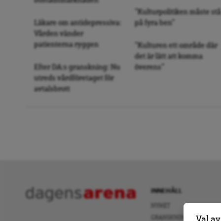
bostadsmarknaden
”Kulturpolitiken måste stå
Läkare om antidepressiva:
på fyra ben”
Vården vänder
patienterna ryggen
”Kulturen ett område där
det är lätt att komma
Efter DA:s granskning: Nu
överens”
utreds vårdföretaget för
avtalsbrott
INNEHÅLL
NYHET
GRANSKNING
Val av