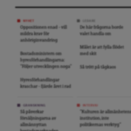
NYHET
LEDARE
Oppositionen enad – vill
De här frågorna borde
mildra krav för
valet handla om
anhöriginvandring
Målet är att fylla flödet
Bostadsministern om
med skit
hyresförhandlingarna:
”Följer utvecklingen noga”
Så trött på tågkaos
Hyresförhandlingar
kraschar – fjärde året i rad
GRANSKNING
INTERVJU
Så påverkar
”Kulturen är allmänheten
försäljningarna av
institution, inte
allmännyttan
politikernas verktyg”