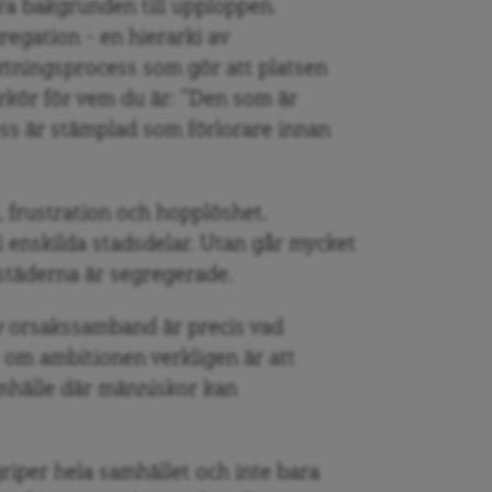
ra bakgrunden till upploppen.
egation – en hierarki av
ktningsprocess som gör att platsen
rkör för vem du är: ”Den som är
ess är stämplad som förlorare innan
 frustration och hopplöshet.
 i enskilda stadsdelar. Utan går mycket
rstäderna är segregerade.
 orsakssamband är precis vad
om ambitionen verkligen är att
amhälle där människor kan
riper hela samhället och inte bara