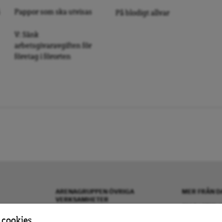
Pappor som ska utvisas
På blodigt allvar
V: Sänk
arbetsgivaravgiften för
företag i förorten
ARENAGRUPPEN ÖVRIGA
MER FRÅN D
VERKSAMHETER
OM DAGENS A
BOKFÖRLAGET ATLAS
KONTAKTA OS
 cookies