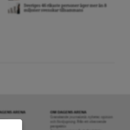
Sveriges 46 rikaste personer äger mer än 8
miljoner svenskar tillsammans
AGENS ARENA
OM DAGENS ARENA
Granskande journalistik, nyheter, opinion
RENA
och fördjupning. Från ett oberoende
perspektiv.
S