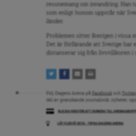
resonemang om invandring. Han ta
som enligt honom uppstår när Sve
länder.
Problemen sitter återigen i vissa 
Det är förfärande att Sverige har 
distanserar sig från livsvillkoren i 
Följ Dagens Arena på
Facebook
och
Twitter
del av granskande journalistik, nyheter, op
KLICKA HÄR FÖR ATT DONERA TILL ARENAGRUP
LÅT FLER FÅ VETA – TIPSA DAGENS ARENA