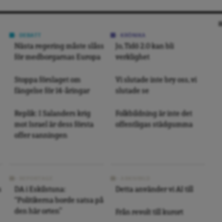
DEBATT
KRÖNIKA
Nästa regering måste slåss
Jo, Tidö 2.0 kan bli
för medborgarnas Europa
verklighet
Stoppa förslaget om
Vi slutade inte bry oss, vi
fängelse för 14-åringar
slutade se
Replik: I Salanders krig
Folkbildning är inte det
mot Israel är dess första
offentligas städgumma
offer sanningen
REPORTAGE
ARKIVBILD
s
DA i Eskilstuna:
Detta använder vi AI till
“Politikerna borde satsa på
den här orten”
Från revolt till kurort