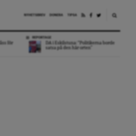
NYHETSBREV
DONERA
TIPSA
REPORTAGE
åss för
DA i Eskilstuna: “Politikerna borde
satsa på den här orten”