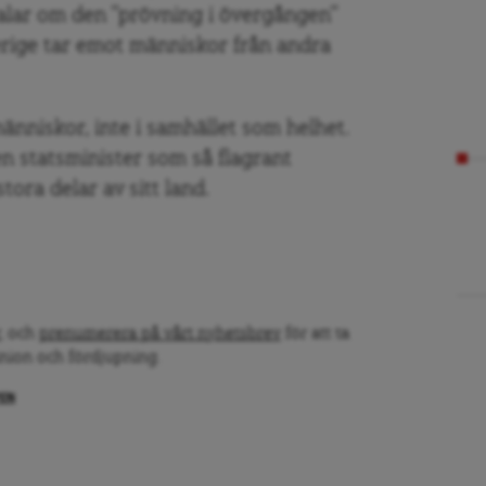
lar om den ”prövning i övergången”
rige tar emot människor från andra
människor, inte i samhället som helhet.
en statsminister som så flagrant
stora delar av sitt land.
, och
prenumerera på vårt nyhetsbrev
för att ta
inion och fördjupning.
PEN