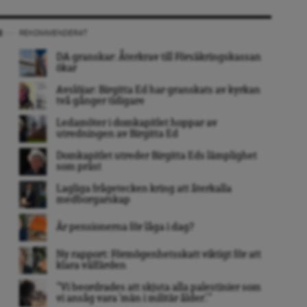
REKOMMENDERAT
DA granskar: Återkrav till Försäkringskassan
ökar
Avslöjar: Birgitta Ed har granskats av kyrkan
två gånger tidigare
Ledamöter i domkapitlet hoppar av
utredningen av Birgitta Ed
Domkapitlet utreder Birgitta Eds lämplighet
som präst
Lagliga frågetecken kring att återkalla
medborgarskap
Är pensionerna för låga i dag?
Ny rapport: Förmögenhetsskatt viktigt för att
klara välfärden
”Vi beordrades att skjuta alla palestinier som
vi ansåg vara ’män i militär ålder’. ”