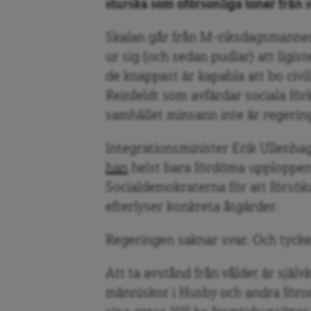
sturska som oförsonliga toner från 
Skalan går från M-riksdagsmann
ur sig (och sedan pudlar) att ligi
de knappast är kapabla att bo civili
Reinfeldt som avfärdar sociala för
samhället minsann inte är regering
Integrationsminister Erik Ullenha
han
helst bara fördöma upploppen
Socialdemokraterna för att försök
efterlyser konkreta åtgärder.
Regeringen saknar svar. Och tycke
Att ta avstånd från våldet är självk
människor i Husby och andra föro