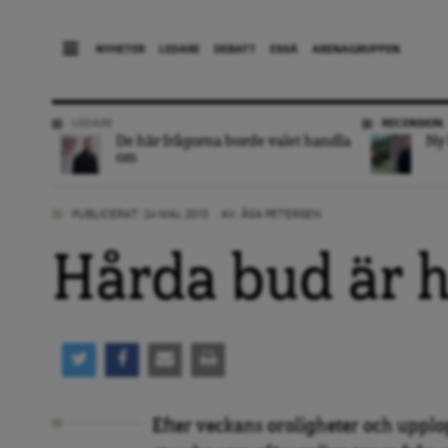
NYHETER
LEDARE
DEBATT
ESSÄ
ARENAGRUPPEN
LEDARE
RECENSION
De här frågorna borde valet handla
Ny 
om
PUBLICERAT: 24 MAJ, 2013
AV:
ÅSA PETERSEN
Hårda bud är 
Efter veckans oroligheter och upplop