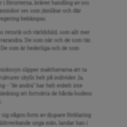
r i förorterna, kräver handling av oss
änniskor ses som jämlikar och där
gregering bekämpas.
 retorik och världsbild, som allt mer
n varandra. De som när och de som tär.
. De som är hederliga och de som
skosyn slipper makthavarna att ta
kturer skylls helt på individer. Ja,
g – ”de andra” har helt enkelt inte
anledning att fortsätta de hårda budens
.
 sig någon form av djupare förklaring
åldsverkande unga män, landar han i