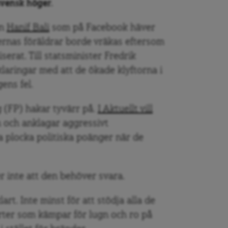
svensk höger.
en
Hanif Bali
som på Facebook häver
sternas föräldrar borde vräkas eftersom
serat. Till statsminister Fredrik
klaringar med att de ökade klyftorna i
ens fel.
g (FP) hakar tyvärr på.
I Aktuellt vill
 och anklagar aggressivt
a plocka politiska poänger när de
r inte att den behöver svara.
lart. Inte minst för att stödja alla de
rter som kämpar för lugn och ro på