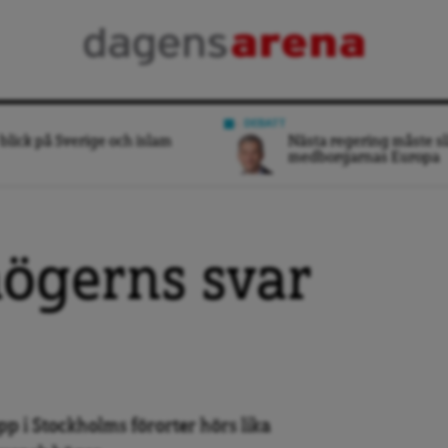
DEBATT
blick på Sverige och islam
Nästa regering måste sl
medborgarnas Europa
högerns svar
p i Stockholms förorter hörs lika