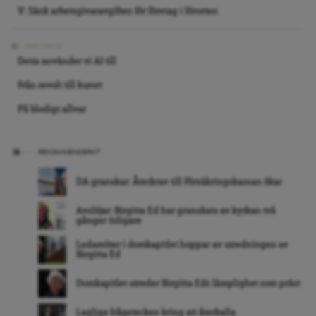
V: Sänk arbetsgivaravgiften för företag i förorten
ARKIVBILD
Detta använder vi AI till
Från revolt till kurort
På blodigt allvar
REKOMMENDERAT
DA granskar: Återkrav till Försäkringskassan ökar
Avslöjar: Birgitta Ed har granskats av kyrkan två
gånger tidigare
Ledamöter i domkapitlet hoppar av utredningen av
Birgitta Ed
Domkapitlet utreder Birgitta Eds lämplighet som präst
Lagliga frågetecken kring att återkalla