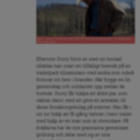
Josh O’ Connor i huvudrollen som Dusty. En man som förlorat sin farm i en skogsbrand.
Foto: Lucky Dogs
Eftersom Dusty blivit av med sin bostad
tilldelas han snart ett tillfälligt boende på en
trailerpark tillsammans med andra som också
förlorat sitt hem i branden. Här byggs en fin
gemenskap och solidaritet upp mellan de
boende. Dusty får hjälpa ett äldre par, som
saknar dator, med att göra en anmälan till
deras försäkringsbolag på internet. Han får i
sin tur hjälp att få igång vattnet i hans trailer
med hjälp av en man som är rörmokare. På
kvällarna har de nya grannarna gemensam
grillning och delar med sig av sina