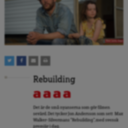
Foto: Lucky Dogs
Rebuilding
Det är de små nyanserna som gör filmen
sevärd. Det tycker Jon Andersson som sett Max
Walker-Silvermans ”Rebuilding”, med svensk
premiär i dag.