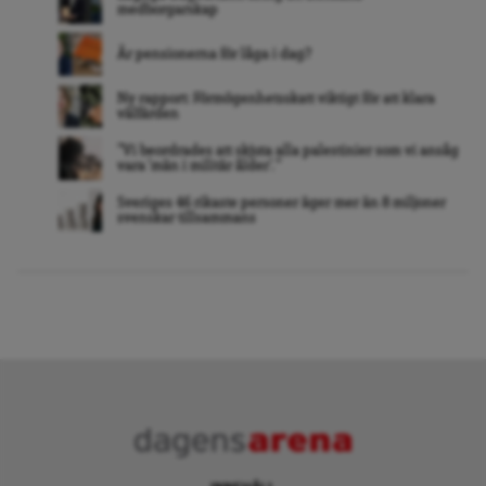
medborgarskap
Är pensionerna för låga i dag?
Ny rapport: Förmögenhetsskatt viktigt för att klara
välfärden
”Vi beordrades att skjuta alla palestinier som vi ansåg
vara ’män i militär ålder’. ”
Sveriges 46 rikaste personer äger mer än 8 miljoner
svenskar tillsammans