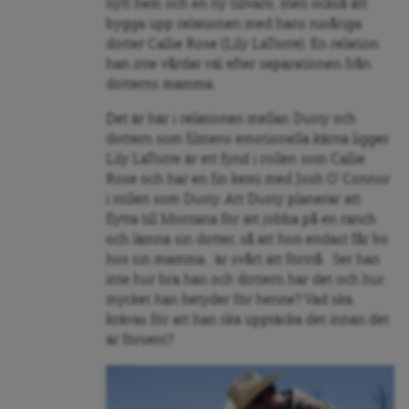
nytt hem och en ny tillvaro, men också att
bygga upp relationen med hans nioåriga
dotter
Callie Rose (Lily LaTorre). En relation
han inte vårdat väl efter separationen från
dotterns mamma.
Det är här i relationen mellan Dusty och
dottern som filmens emotionella kärna ligger.
Lily LaTorre är ett fynd i rollen som Callie
Rose och har en fin kemi med
Josh O’ Connor
i rollen som Dusty. Att Dusty planerar att
flytta till Montana för att jobba på en ranch
och lämna sin dotter, så att hon endast får bo
hos sin mamma, är svårt att förstå. Ser han
inte hur bra han och dottern har det och hur
mycket han betyder för henne? Vad ska
krävas för att han ska upptäcka det innan det
är försent?