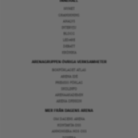
INNEHÅLL
NYHET
GRANSKNING
ANALYS
INTERVJU
BLOGG
LEDARE
DEBATT
KRÖNIKA
ARENAGRUPPEN ÖVRIGA VERKSAMHETER
BOKFÖRLAGET ATLAS
ARENA IDÉ
PREMISS FÖRLAG
SKOLINFO
ARENAAKADEMIN
ARENA OPINION
MER FRÅN DAGENS ARENA
OM DAGENS ARENA
KONTAKTA OSS
ANNONSERA HOS OSS
DONERA