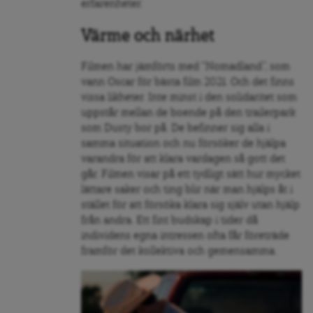
erfarenheter.
Värme och närhet
Filmen har jämförts med “Nomadland”, som
vann Oscar för bästa film 2021. Och det finns
vissa likheter. Inte minst i den solidaritet som
uppstår mellan de boende på den trailerpark
som Dusty bor på. De befinner sig alla i
samma situation och nu försöker de hjälpa
varandra för att klara vardagen så gott det
går. Filmen visar på ett tydligt sätt hur mycket
lättare saker och ting blir när man hjälps åt i
stället för att försöka klara sig själv utan hjälp
från andra. Ett fint budskap i tider då
individens egna intressen ofta får företräde
framför det kollektiva och gemensamma.