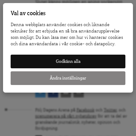
Slutet känns möjligen en aning sockersött.
Samtidigt har jag svårt att inte unna
Val av cookies
människorna i filmen en hoppfull framtid. Det
säger ändå något om filmens styrka att
Denna webbplats använder cookies och liknande
filmskaparna lyckas skapa en sådan värme
tekniker för att erbjuda en så bra användarupplevelse
och närhet till karaktärerna på bara drygt en
som möjligt. Du kan läsa mer om hur vi hanterar cookies
och en halv timme att jag så gärna vill att det
och dina användardata i vår cookie- och datapolicy.
ska gå bra för dem. Det är långtifrån alla
filmer som lyckas med det.
Godkänn alla
Jon Andersson
Ändra inställningar
Följ Dagens Arena på
Facebook
och
Twitter
, och
prenumerera på vårt nyhetsbrev
för att ta del av
granskande journalistik, nyheter, opinion och
fördjupning.