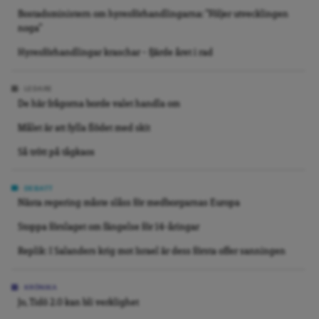
Bostadsministern om hyresförhandlingarna: ”Följer utvecklingen
noga”
Hyresförhandlingar kraschar – fjärde året i rad
LEDARE
De här frågorna borde valet handla om
Målet är att fylla flödet med skit
Så trött på tågkaos
DEBATT
Nästa regering måste slåss för medborgarnas Europa
Stoppa förslaget om fängelse för 14-åringar
Replik: I Salanders krig mot Israel är dess första offer sanningen
KRÖNIKA
Jo, Tidö 2.0 kan bli verklighet