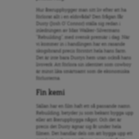
Hur återuppbygger man sitt liv efter att ha
förlorat allt i en eldsvåda? Den frågan får
Dusty (Josh O’ Connor) ställa sig redan i
inledningen av Max Walker-Silvermans
”Rebuilding”, med svensk premiär i dag. När
vi kommer in i handlingen har en rasande
skogsbrand precis förstört hela hans farm.
Det är inte bara Dustys hem utan också hans
livsverk. Att förlora sin identitet som cowboy
är minst lika smärtsamt som de ekonomiska
förlusterna.
Fin kemi
Sällan har en film haft ett så passande namn.
Rebuilding, betyder ju som bekant bygga upp
eller att återuppbygga något. Och det är
precis det Dusty ägnar sig åt under hela
filmen. Det handlar dels om att bygga upp ett