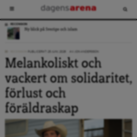
RECENSION
Ny blick på Sverige och islam
RECENSION
PUBLICERAT: 25 JUNI, 2026
AV:
JON ANDERSSON
Melankoliskt och
vackert om solidaritet,
förlust och
föräldraskap