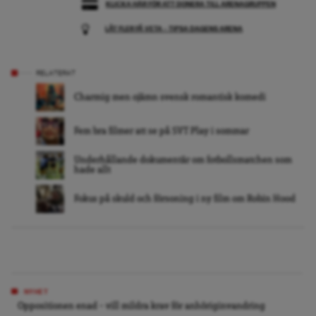
KLICKA HÄR FÖR ATT DONERA TILL ARENAGRUPPEN
LÅT FLER FÅ VETA – TIPSA DAGENS ARENA
RELATERAT
Charmig men ojämn svensk romantisk komedi
Fem bra filmer att se på SVT Play i sommar
Underhållande dokumentär om fotbollsmatchen som
hade allt
Fokus på skuld och försoning i ny film om Robin Hood
NYHET
Oppositionen enad – vill mildra krav för anhöriginvandring