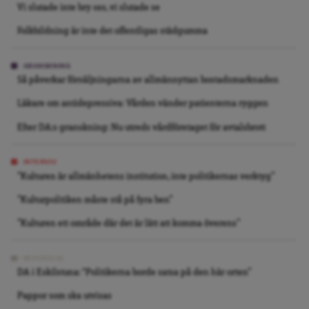
Vi slutade inte bry oss, vi slutade se
Folkbildning är inte det offentligas städgumma
GRANSKNING
Så påverkar försäljningarna av allmännyttan bostadsmarknaden
Läkare om antidepressiva: Vården vänder patienterna ryggen
Efter DA:s granskning: Nu utreds vårdföretaget för avtalsbrott
INTERVJU
”Kulturen är allmänhetens institution, inte politikernas verktyg”
”Kulturpolitiken måste stå på fyra ben”
”Kulturen ett område där det är lätt att komma överens”
REPORTAGE
DA i Eskilstuna: “Politikerna borde satsa på den här orten”
Pappor som ska utvisas