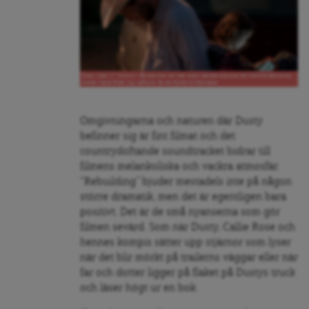
Dusty (Josh O’ Connor) våndas över att han snart kanske kommer att behöva lämna sin
dotter Callie Rose (Lily LaTorre) för att flytta till Montana.
Omgivningarna och naturen där Dusty
befinner sig är fint filmat och det
countrydoftande soundtracket bidrar till
filmens melankoliska och vackra atmosfär.
“Rebuilding” bjuder mestadels inte på någon
större dramatik, men det är egentligen bara
positivt. Det är de små nyanserna som gör
filmen sevärd. Som när Dusty,
Callie Rose och
hennes kompis sätter upp stjärnor som lyser
när det blir mörkt på trailerns väggar eller när
far och dotter ligger på flaket på Dustys truck
och läser högt ur en bok.