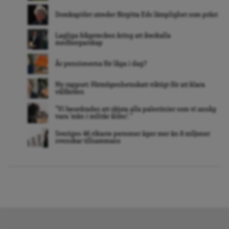
Domkapitlet utreder Birgitta Eds lämplighet som präst
Lagliga frågetecken kring att återkalla
medborgarskap
Är pensionerna för låga i dag?
Ny rapport: Förmögenhetsskatt viktigt för att klara
välfärden
”Vi beordrades att skjuta alla palestinier som vi ansåg
vara ’män i militär ålder’. ”
Sveriges 46 rikaste personer äger mer än 8 miljoner
svenskar tillsammans