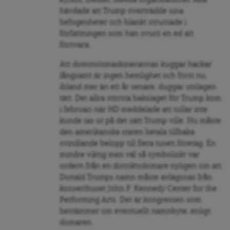
hävdade att Trump överträdde sina
befogenheter och blankt struntade i
författningen som han svurit en ed att
försvara.
Att domstolsmaskineriernas kuggar hackar
långsamt är ingen hemlighet och först nu,
ibland mer än ett år senare, duggar utslagen
tätt. Det allra största bakslaget för Trump kom
i februari när HD meddelade att tullar inte
kunde tas ut på det sätt Trump ville. Nu måste
den amerikanska staten betala tillbaka
svindlande belopp till flera tusen företag. En
mindre viktig men väl så symboliskt var
ordern från en distriktsdomare nyligen om att
Donald Trumps namn måste avlägsnas från
konserthuset John F. Kennedy Center for the
Performing Arts. Det är kongressen som
bestämmer om eventuellt namnbyte, enligt
domaren.