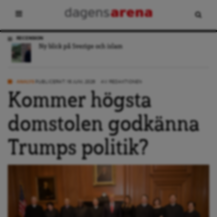
RECENSION
Ny blick på Sverige och islam
ANALYS
PUBLICERAT: 16 JUNI, 2026
AV:
REDAKTIONEN
Kommer högsta
domstolen godkänna
Trumps politik?