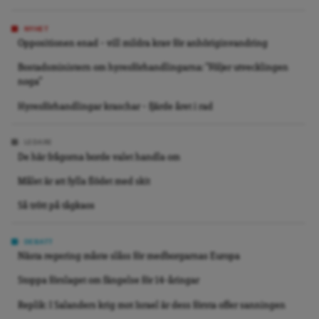
NYHET
Oppositionen enad – vill mildra krav för anhöriginvandring
Bostadsministern om hyresförhandlingarna: ”Följer utvecklingen
noga”
Hyresförhandlingar kraschar – fjärde året i rad
LEDARE
De här frågorna borde valet handla om
Målet är att fylla flödet med skit
Så trött på tågkaos
DEBATT
Nästa regering måste slåss för medborgarnas Europa
Stoppa förslaget om fängelse för 14-åringar
Replik: I Salanders krig mot Israel är dess första offer sanningen