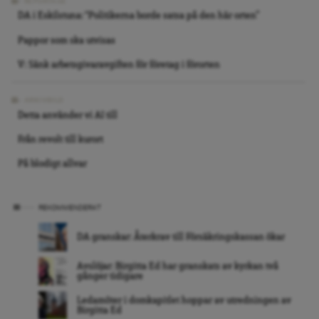
REPORTAGE
DA i Eskilstuna: “Politikerna borde satsa på den här orten”
Pappor som ska utvisas
V: Sänk arbetsgivaravgiften för företag i förorten
ARKIVBILD
Detta använder vi AI till
Från revolt till kurort
På blodigt allvar
REKOMMENDERAT
DA granskar: Återkrav till Försäkringskassan ökar
Avslöjar: Birgitta Ed har granskats av kyrkan två
gånger tidigare
Ledamöter i domkapitlet hoppar av utredningen av
Birgitta Ed