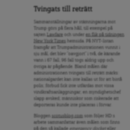
Tvingats till reträtt
Sammanställningar av stämningarna mot
Trump görs på flera håll, till exempel på
sajten
Lawfare
och under
en flik på tidningen
New York Times
hemsida. På NYT-listan
framgår att Trumpadministrationen vunnit i
sju mål, det blev ”oavgjort” i två, de kärande
vann i 67 fall, 96 fall togs aldrig upp och
övriga är pågående. Bland målen där
administrationen tvingats till reträtt märks:
nationalgardet kan inte kallas ut för att bistå
polis; förbud fick inte utfärdas mot vissa
vindkraftsanläggningar; en myndighetschef
slapp avsked; människor som riskerade att
deporteras kunde inte placeras i förvar.
Bloggen
scotusblog.com
som följer HD:s
arbete sammanfattar även målen som finns
på den så kallade
emergency docket
eller