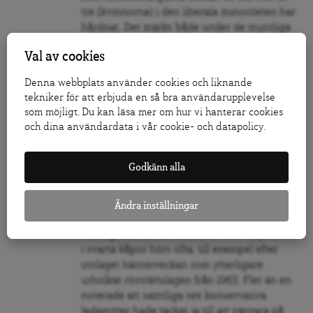
tre (kvinnorna) i den liberala minoriteten har
hårdnat. Det märks både under de muntliga
pläderingarna och i de oftast arga skriftliga
Val av cookies
invändningarna de tre skriver som
komplement till majoritetsbesluten.
Denna webbplats använder cookies och liknande
tekniker för att erbjuda en så bra användarupplevelse
Donald Trump var å ena sidan mycket stolt
som möjligt. Du kan läsa mer om hur vi hanterar cookies
när han presenterade tre kandidater som så
och dina användardata i vår cookie- och datapolicy.
småningom godkändes av senaten. Men nu
skräder han inte orden ifall någon av de tre
röstar emot honom. ”Jag mår illa” sa han om
Godkänn alla
Neil Gorsuch och Amy Coney Barrett efter det
nesliga bakslaget när HD förkunnade att
Ändra inställningar
tullarna är olagliga.
Anklagelser om att domarna bara är politiker
i svarta kåpor hörs ofta, till exempel efter
utslaget häromveckan som ytterligare
urholkat rösträttslagen från 1965. Fler än en
noterade att samtliga sex konservativa
ledamöter hade tackat ja till att närvara på