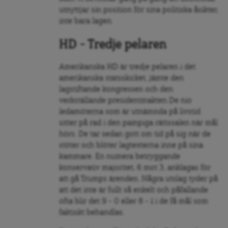
utnyttjar sin position för sina politiska åsikter,
inte bara lagen.
HD – Tredje pelaren
Amerikanska HD är tredje pelaren i det
amerikanska statsskicket, jämte den
lagstiftande kongressen och den
verkställande presidentmakten.De nio
ledamöterna som är utnämnda på livstid
sitter på rad i den pampiga rättssalen när mål
hörs. De tar sedan gott om tid på sig när de
stöter och blöter lagtexterna inne på sina
kammare. En numera betryggande
konservativ majoritet, 6 mot 3, anklagas för
att gå Trumps ärenden. Några utslag tyder på
att det inte är fullt så enkelt och påfallande
ofta blir det 9 – 0 eller 8 – 1 i de få mål som
faktiskt behandlas.