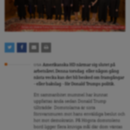
Donald och Melania Trump I högsta domstolen i november 2018. Foto: Shealah Craighead/ Vita huset
Amerikanska HD närmar sig slutet på
USA
arbetsåret. Denna torsdag eller någon gång
nästa vecka kan det bli besked om framgångar
– eller bakslag – för Donald Trumps politik.
Ett sammanbitet mummel har kunnat
uppfattas ända sedan Donald Trump
tillträdde: Domstolarna är sista
försvarsmuren mot hans enväldiga beslut och
hot mot demokratin. På Högsta domstolens
bord ligger flera kniviga mål där dom väntas