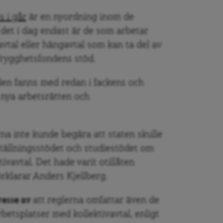
 i går
är en nyordning inom de
det i dag endast är de som arbetar
vtal eller hängavtal som kan ta del av
Trygghetsfondens stöd.
töden fanns med redan i fackens och
 nya arbetsrätten och
rna inte kunde begära att staten skulle
tällningsstödet och studiestödet om
ivavtal. Det hade varit otillåten
örklarar Anders Kjellberg.
resse av
att reglerna omfattar även de
etsplatser med kollektivavtal, enligt