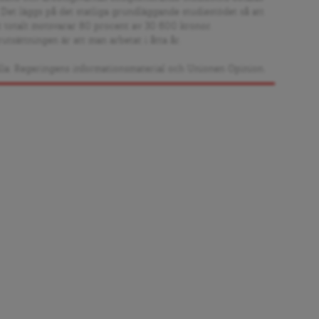
. Det läggs på det statliga grundläggande studiestödet så att
t totalt motsvarar 80 procent av 30 600 kronor.
utsättningen är att man arbetat i åtta år.
lla: Regeringens informationsmaterial och Unionen Opinion.