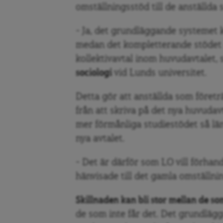
omställningsstöd till de anställda s
– Ja, det grundläggande systemet 
medan det kompletterande stödet
kollektivavtal inom huvudavtalet,
sociologi
vid Lunds universitet.
Detta gör att anställda som föret
från att skriva på det nya huvudavt
mer förmånliga studiestödet så lä
nya avtalet.
– Det är därför som LO vill förhan
hänvisade till det gamla omställni
Skillnaden kan bli stor mellan de so
de som inte får det. Det grundlägg