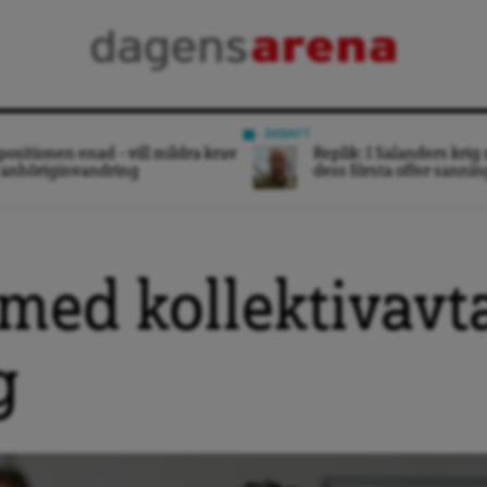
DEBATT
ositionen enad – vill mildra krav
Replik: I Salanders krig 
 anhöriginvandring
dess första offer sanni
 med kollektivavt
g