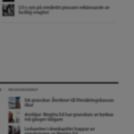
LO:s syn på strejkrätt pinsamt erkännande av
facklig svaghet
REKOMMENDERAT
DA granskar: Återkrav till Försäkringskassan
ökar
Avslöjar: Birgitta Ed har granskats av kyrkan
två gånger tidigare
Ledamöter i domkapitlet hoppar av