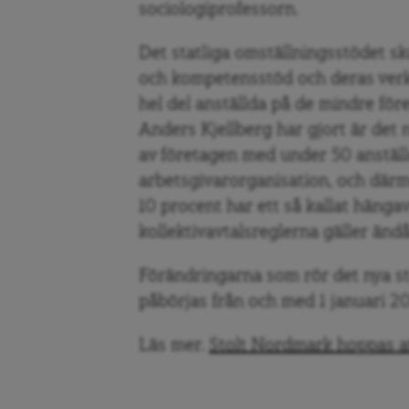
sociologiprofessorn.
Det statliga omställningsstödet sk
och kompetensstöd och deras verks
hel del anställda på de mindre fö
Anders Kjellberg har gjort är det
av företagen med under 50 anställd
arbetsgivarorganisation, och därme
10 procent har ett så kallat hängavt
kollektivavtalsreglerna gäller ändå
Förändringarna som rör det nya st
påbörjas från och med 1 januari 2
Läs mer.
Stolt Nordmark hoppas at