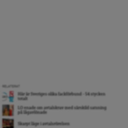
RELATERAT
Här är Sveriges olika fackförbund – 54 stycken
totalt
LO enade om avtalskrav med särskild satsning
på lågavlönade
Skarpt läge i avtalsrörelsen