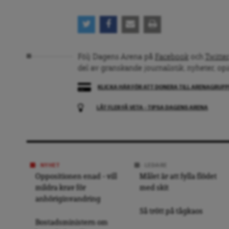
Följ Dagens Arena på
Facebook
och
Twitter
del av granskande journalistik, nyheter, op
KLICKA HÄR FÖR ATT DONERA TILL ARENAGRUP
LÅT FLER FÅ VETA – TIPSA DAGENS ARENA
NYHET
LEDARE
Oppositionen enad – vill
Målet är att fylla flödet
mildra krav för
med skit
anhöriginvandring
Så trött på tågkaos
Bostadsministern om