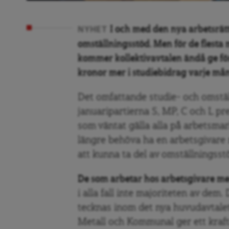
I och med den nya arbetsrätte
NYHET
omställningsstöd. Men för de flest
kommer kollektivavtalen ändå ge fö
kronor mer i studiebidrag varje må
Det omfattande studie- och omstä
januaripartierna S, MP, C och L p
som väntat gälla alla på arbetsma
längre behöva ha en arbetsgivare m
att kunna ta del av omställningss
De som arbetar hos arbetsgivare me
i alla fall inte majoriteten av dem.
tecknas inom det nya huvudavtalet
Metall och Kommunal ger ett krafti