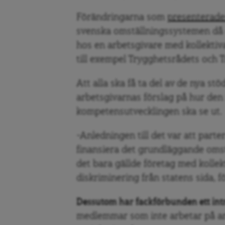
Förändringarna som
presenterades
svenska omställningssystemen då 
hos en arbetsgivare med kollektiva
till exempel Trygghetsrådets och 
Att alla ska få ta del av de nya s
arbetsgivarnas förslag på hur den
kompetensutvecklingen ska se ut.
–Anledningen till det var att parte
finansiera det grundläggande oms
det bara gällde företag med kollekt
diskriminering från statens sida, f
Dessutom har fackförbunden ett int
medlemmar som inte arbetar på arb