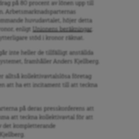
drag på 80 procent av lönen upp till
en. Arbetsmarknadsparternas
kommande huvudavtalet, höjer detta
ronor, enligt
Unionens beräkningar
.
tterligare stöd i kronor räknat.
r inte heller de tillfälligt anställda
 systemet, framhåller Anders Kjellberg.
lltså kollektivavtalslösa företag
n att ha ett incitament till att teckna
parterna på deras presskonferens att
a att teckna kollektivavtal för att
av det kompletterande
Kjellberg.