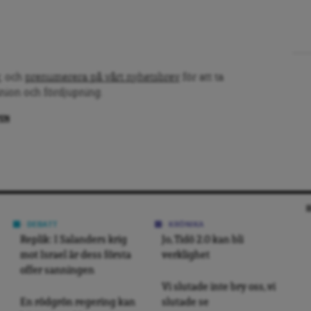
, och
prenumerera på vårt nyhetsbrev
för att ta
inion och fördjupning.
PEN
DEBATT
KRÖNIKA
Replik: I Salanders krig
Jo, Tidö 2.0 kan bli
mot Israel är dess första
verklighet
offer sanningen
Vi slutade inte bry oss, vi
En rödgrön regering kan
slutade se