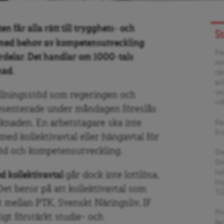
n får alla rätt till trygghets- och
S
a med behov av kompetensutveckling
Ka
rdelar. Det handlar om 1000-tals
mo
nad.
tj
arb
ve
llningsstöd som regeringen och
två
resenterade under måndagen föreslås
rknaden. En arbetstagare ska inte
Ka
fri
ed kollektivavtal eller hängavtal för
töd och kompetensutveckling.
De
Det
he
d kollektivavtal
går dock inte lottlösa,
hö
 Det beror på att kollektivavtal som
Ti
 mellan PTK, Svenskt Näringsliv, IF
Fö
gt förstärkt studie- och
fa