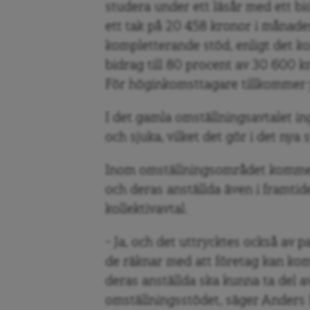
studera under ett läsår med ett bi
ett tak på 20 458 kronor i månad
kompletterande stöd, enligt det 
bidrag till 80 procent av 30 600 k
För höginkomsttagare tillkommer y
I det gamla omställningsavtalet ingå
och sjuka, vilket det gör i det nya
Inom omställningsområdet kommer a
och deras anställda även i framtide
kollektivavtal.
– Ja, och det uttrycktes också av 
de räknar med att företag kan komm
deras anställda ska kunna ta del 
omställningsstödet, säger Anders 