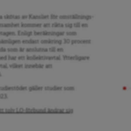
a skötas av Kansliet för omställnings-
amhet kommer att rikta sig till en
retagen. Enligt beräkningar som
 nämligen endast omkring 30 procent
a som är anslutna till en
d har ett kollektivavtal. Ytterligare
al, vilket innebär att
.
udiestödet gäller studier som
023.
t tolv LO-förbund ändrar sig