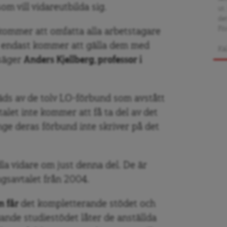
om vill vidareutbilda sig.
ut
de
För
kommer att omfatta alla arbetstagare
 endast kommer att gälla dem med
Kä
 säger
Anders Kjellberg, professor i
räds av de tolv LO-förbund som avstått
alet inte kommer att få ta del av det
nge deras förbund inte skriver på det
dla vidare om just denna del. De är
ngsavtalet från 2004.
m får
det kompletterande stödet och
ande studiestödet låter de anställda