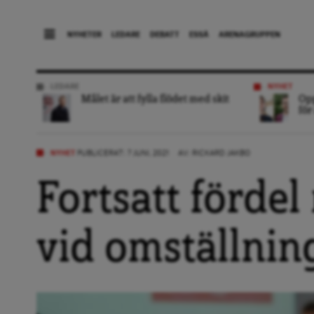
NYHETER
LEDARE
DEBATT
ESSÄ
ARENAGRUPPEN
LEDARE
NYHET
Målet är att fylla flödet med skit
Opp
för
NYHET
PUBLICERAT: 7 JUNI, 2021
AV:
RICKARD JAKBO
Fortsatt fördel
vid omställnin