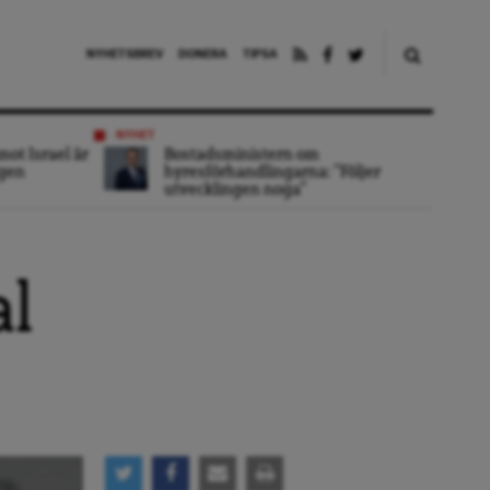
NYHETSBREV
DONERA
TIPSA
NYHET
mot Israel är
Bostadsministern om
ngen
hyresförhandlingarna: ”Följer
utvecklingen noga”
al