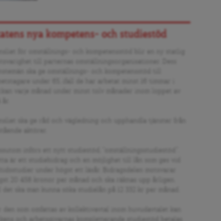
tatens nya kompetens- och studiestöd
nsliet för omställnings- och kompetensstöd blir en ny statlig
tsvarighet till parternas omställningsorganisationer. Dess
änstemän ska ge omställnings- och kompetensstöd till
etstagare under 65, ifall de har arbetat minst 16 timmar i
ckan varje månad under minst tolv månader inom loppet av
 år.
nsliet ska ge råd och vägledning och upphandla tjänster från
stående aktörer.
ssutom införs ett nytt studiestöd, ”omställningsstudiestöd”.
ta är ett studiebidrag och en möjlighet till lån som ges vid
ltidsstudier under högst ett läsår. Bidragsdelen motsvarar
gst 20 458 kronor per månad och ska räknas upp årligen.
ll det ska man kunna söka studielån på 12 332 kr per månad.
r den som omfattas av kollektivavtal inom huvudavtalet kan
ckens och arbetsgivarnas kompletterande studiestöd betalas