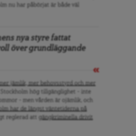
lm nu har påbörjat är både väl
ens nya styre fattat
troll över grundläggande
i mer jämlik, mer behovsstyrd och mer
 Stockholm hög tillgänglighet – inte
kommor – men vården är ojämlik, och
lm har de längst väntetiderna på
igt reglerad att
gängkriminella drivit