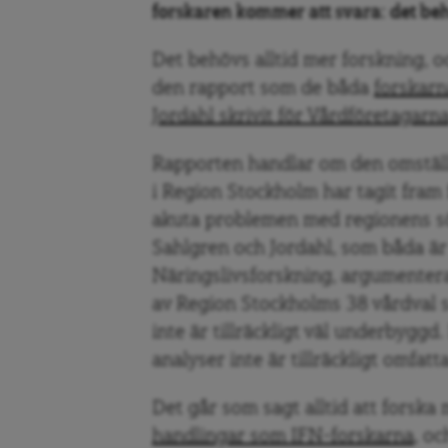
forskaren kommer att svara: det be
Det behövs alltid mer forskning, oc
den rapport som de båda
forskarn
Jordahl skrivit för Vårdföretagarn
Rapporten handlar om den omställ
i Region Stockholm har tagit fram 
akuta problemen med regionens sö
Sahlgren och Jordahl, som båda är k
Näringslivsforskning, argumentera
av Region Stockholms 38 vårdval s
inte är tillräckligt väl underbygg
analyser inte är tillräckligt omfatt
Det går som sagt alltid att forska
handlingar som IFN-forskarna
, oc