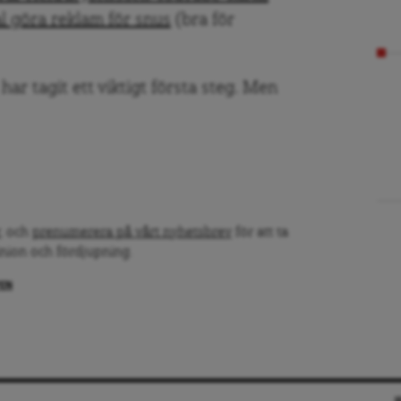
al göra reklam för snus
(bra för
ar tagit ett viktigt första steg. Men
, och
prenumerera på vårt nyhetsbrev
för att ta
inion och fördjupning.
PEN