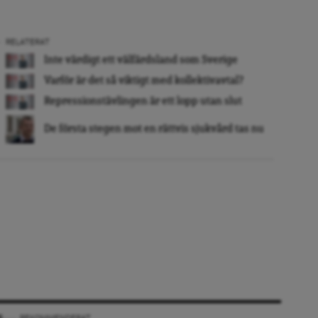
RELATERAT
Inte värdigt ett välfärdsland som Sverige
Varför är det så viktigt med kollektivavtal?
Repressionstävlingen är ett lopp utan slut
De första stegen mot en rättvis sjukvård tas nu