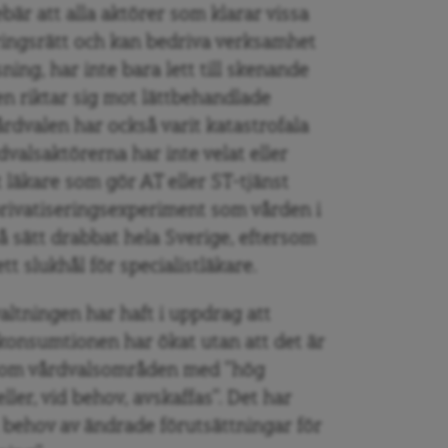
bär att alla aktörer som klarar vissa
ringsrätt och kan bedriva verksamhet
ing, har inte bara lett till skenande
en riktar sig mot lättbehandlade
rdvalen har också varit katastrofala
dvalsaktörerna har inte velat eller
t läkare som gör AT eller ST-tjänst
privatiseringsexperiment som vården i
å sätt drabbat hela Sverige, eftersom
tt slukhål för specialistläkare.
altningen har haft i uppdrag att
konsumtionen har ökat utan att det är
å om vårdvalsområden med ”hög
ler, vid behov, avskaffas”. Det har
t behov av ändrade förutsättningar för