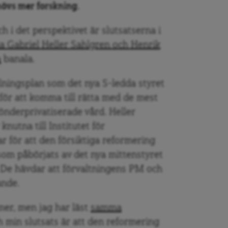
hövs mer forskning.
h i det perspektivet är slutsatserna i
a Gabriel Heller Sahlgren och Henrik
a
banala.
ningsplan som det nya S-ledda styret
för att komma till rätta med de mest
nderprivatiserade vård. Heller
nutna till Institutet för
r för att den försiktiga reformering
om påbörjats av det nya mittenstyret
d. De hävdar att förvaltningens PM och
ande.
 mer, men jag har läst
samma
h min slutsats är att den reformering