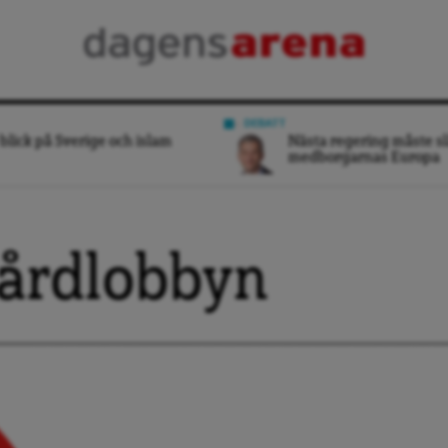
DEBATT
blick på Sverige och islam
Nästa regering måste sl
medborgarnas Europa
årdlobbyn