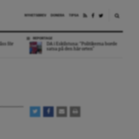
NYHETSBREV
DONERA
TIPSA
REPORTAGE
åss för
DA i Eskilstuna: “Politikerna borde
satsa på den här orten”