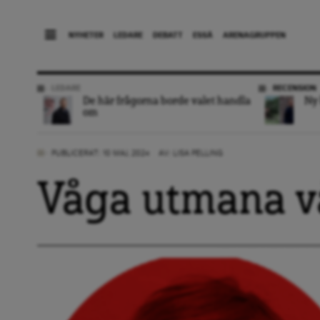
NYHETER
LEDARE
DEBATT
ESSÄ
ARENAGRUPPEN
LEDARE
RECENSION
De här frågorna borde valet handla
Ny 
om
PUBLICERAT: 10 MAJ, 2024
AV:
LISA PELLING
Våga utmana v