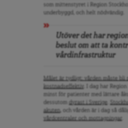
som mittenstyret i Region Stockho
underbyggd, och helt nödvändig.
Utöver det har region
beslut om att ta kon
vårdinfrastruktur
Målet är tydligt: vården måste bl
kostnadseffektiv
. I dag har Region
minst för patienter med lättare å
dessutom
dyrast i Sverige
.
Stockho
akuten
, och vården är i dag så dål
vårdcentraler och mottagningar
.