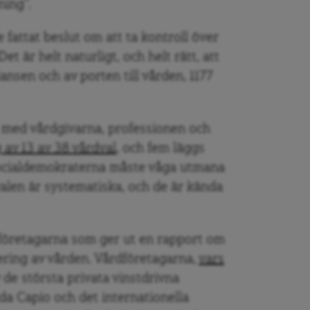
ning”.
 fattat beslut om att ta kontroll över
t är helt naturligt, och helt rätt, att
ansen och av porten till vården, 1177
og med vårdgivarna, professionen och
 av 13 av 38 vårdval
, och fem läggs
. Socialdemokraterna måste våga utmana
len är systematiska, och de är kända
rdföretagarna som ger ut en rapport om
ring av vården. Vårdföretagarna,
vars
de största privata vinstdrivna
a Capio och det internationella