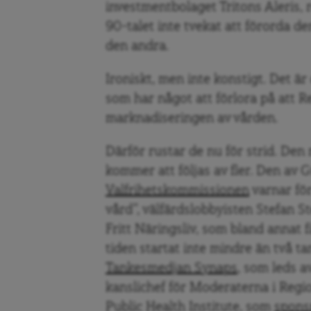
investmentbolaget Tritons Aleris,
90-talet inte tvekat att förorda d
den andra.
Ironiskt, men inte konstigt. Det ä
som har något att förlora på att R
marknadiseringen av vården.
Därför rustar de nu för strid. Den
kommer att följas av fler. Den a
Valfrihetskommissionen
varnar för
vård”, välfärdslobbyisten Stefan S
Fritt Näringsliv, som bland annat 
tiden startat inte mindre än två 
Tankesmedjan Synaps
, som leds a
kanslichef för Moderaterna i Reg
Public Health Institute, som
spons