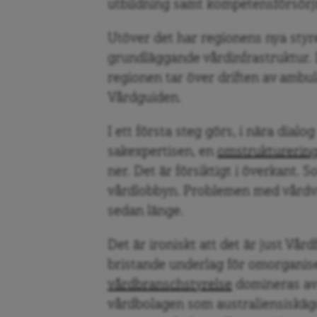
utbildning samt kompetensförsörj
Utöver det har regionens nya styre
grundläggande vårdinfrastruktur. De
regionen tar över driften av ambul
Vårdguiden.
I ett första steg görs, i nära dial
sakexpertisen, en
omstrukturering
ner. Det är försiktigt i överkant
vårdlobbyn. Problemen med vårdva
sedan länge.
Det är ironiskt att det är just Vå
bristande underlag för omorganise
vårdbranschstyrelse
domineras av 
vårdbolagen som australiensiskägd