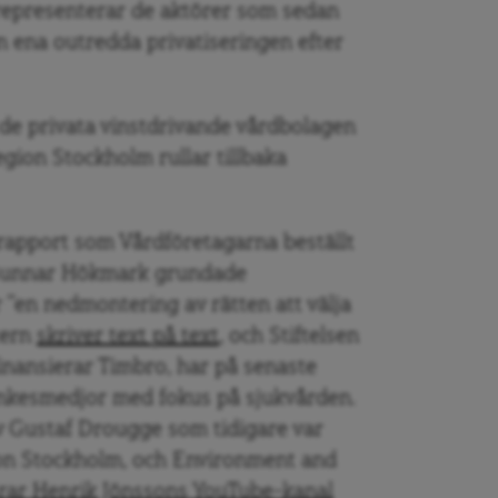
 representerar de aktörer som sedan
en ena outredda privatiseringen efter
r de privata vinstdrivande vårdbolagen
egion Stockholm rullar tillbaka
 rapport som Vårdföretagarna beställt
v Gunnar Hökmark grundade
 ”en nedmontering av rätten att välja
tern
skriver text på text
, och Stiftelsen
finansierar Timbro, har på senaste
tankesmedjor med fokus på sjukvården.
v Gustaf Drougge som tidigare var
ion Stockholm, och Environment and
rar Henrik Jönssons YouTube-kanal