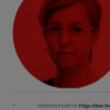
Fråga vilken fo
VÅRDENS FRAMTID