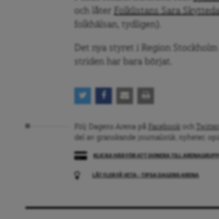
och låter
Folklistans Sara Skytted
folkhälsan, tydligen).
Det nya styret i Region Stockholm h
striden har bara börjat.
Följ Dagens Arena på
Facebook
och
Twitter
del av granskande journalistik, nyheter, op
KLICKA HÄR FÖR ATT DONERA TILL ARENAGRUP
LÅT FLER FÅ VETA – TIPSA DAGENS ARENA