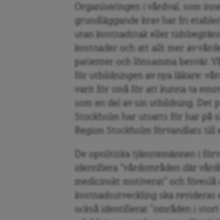
Organiseringen i vårdval, som inne
grundläggande krav har fri etable
utan kostnadstak eller tidsbegränsn
kostnader och att allt mer av vård
patienter och lönsamma besvär. Vå
för utbildningen av nya läkare: vår
varit för små för att kunna ta emo
som en del av sin utbildning. Det 
Stockholm har utsatts för har på s
Region Stockholm förvandlats till e
De opolitiska tjänstemännen i förv
identifiera ”vårdområden där vård
medicinskt motiverat” och föresl
kostnadsutveckling ska revideras el
också identifierat ”områden i stor