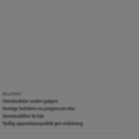
RELATERAT
Omvändelse under galgen
Sverige behöver en progressiv röst
Systemskiftet är här
Tydlig oppositionspolitik ger utdelning