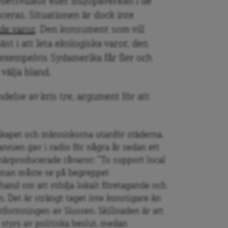
betsvillkor eller miljöpåverkan i de
ceras. Situationen är dock inte
de varor
. Den konsument som vill
äst i att leta ekologiska varor, den
i exempelvis Sydamerika får fler och
välja bland.
ndelse av kris tre, argument för att
skapet och människorna utanför städerna.
annien gav i radio för några år sedan ett
närproducerade råvaror: ”To support local
t man måste se på begreppet
 hand om att stödja lokalt företagande och
. Det är strängt taget inte konstigare än
utformningen av Slussen. Skillnaden är att
styrs av politiska beslut, medan