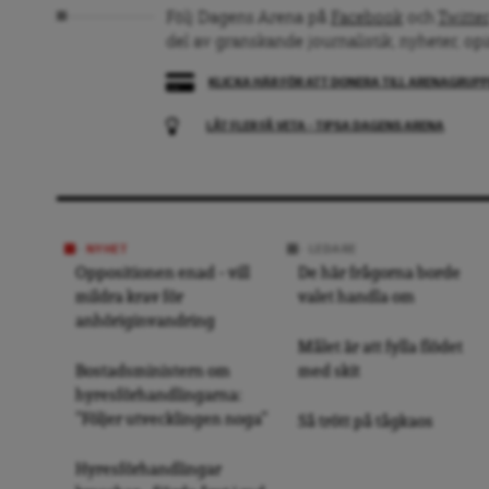
Följ Dagens Arena på
Facebook
och
Twitter
del av granskande journalistik, nyheter, op
KLICKA HÄR FÖR ATT DONERA TILL ARENAGRUP
LÅT FLER FÅ VETA – TIPSA DAGENS ARENA
NYHET
LEDARE
Oppositionen enad – vill
De här frågorna borde
mildra krav för
valet handla om
anhöriginvandring
Målet är att fylla flödet
Bostadsministern om
med skit
hyresförhandlingarna:
”Följer utvecklingen noga”
Så trött på tågkaos
Hyresförhandlingar