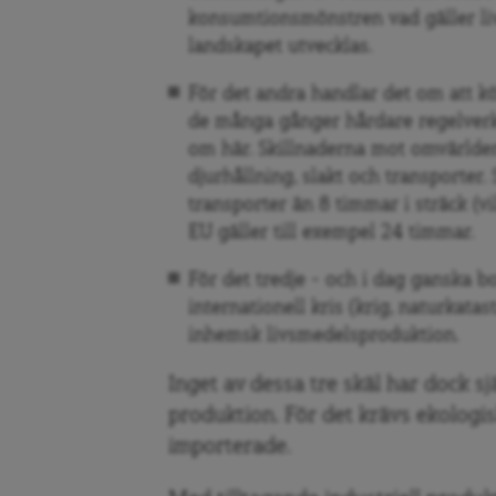
konsumtionsmönstren vad gäller liv
landskapet utvecklas.
För det andra handlar det om att k
de många gånger hårdare regelverk
om här. Skillnaderna mot omvärlden
djurhållning, slakt och transporter.
transporter än 8 timmar i sträck (vil
EU gäller till exempel 24 timmar.
För det tredje – och i dag ganska b
internationell kris (krig, naturkatas
inhemsk livsmedelsproduktion.
Inget av dessa tre skäl har dock sj
produktion. För det krävs ekologis
importerade.