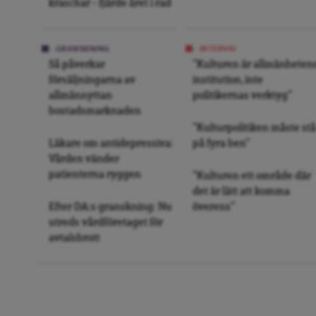
kraschar – fjärde året i rad
GRANSKNING
INTERVJU
Så påverkar
”Kulturen är allmänheten
försäljningarna av
institution, inte
allmännyttan
politikernas verktyg”
bostadsmarknaden
”Kulturpolitiken måste stå
Läkare om antidepressiva:
på fyra ben”
Vården vänder
patienterna ryggen
”Kulturen ett område där
det är lätt att komma
Efter DA:s granskning: Nu
överens”
utreds vårdföretaget för
avtalsbrott