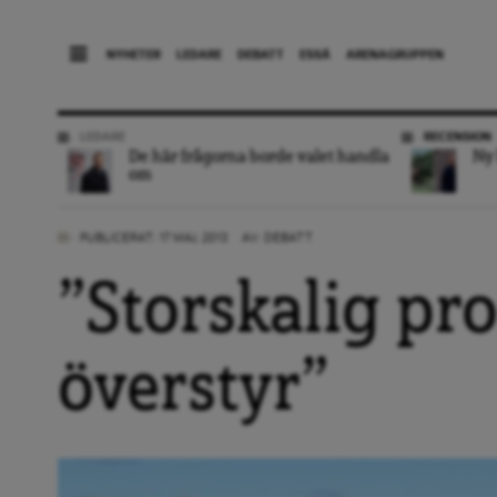
NYHETER
LEDARE
DEBATT
ESSÄ
ARENAGRUPPEN
LEDARE
RECENSION
De här frågorna borde valet handla
Ny 
om
PUBLICERAT: 17 MAJ, 2013
AV:
DEBATT
”Storskalig pr
överstyr”