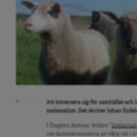
Att intressera sig för samhället och
nationalism. Det skriver Johan Enfel
I Dagens Arenas ledare ”
Inplastad
om konsekvenserna av våra val i 