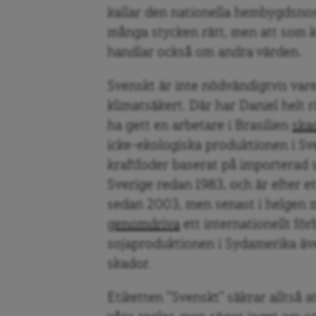
kallar den nationella hembygdsnost
många stycken rätt, men att som 
handlar också om andra värden.
Svenskt är inte nödvändigtvis vare s
klimatsäkert. Där har Daniel helt r
ha gett en arbetare i Brasilien
skad
icke-ekologiska produktionen i Sve
kraftfoder baserat på importerad s
Sverige redan 1983, och är efter e
sedan 2003, men senast i helgen 
genomdriva
ett internationellt för
sojaproduktionen i Sydamerika äve
skador.
Etiketten ”Svenskt” säkrar alltså a