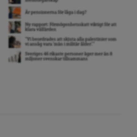
medborgarskap
Är pensionerna för låga i dag?
Ny rapport: Förmögenhetsskatt viktigt för att
klara välfärden
”Vi beordrades att skjuta alla palestinier som
vi ansåg vara ’män i militär ålder’. ”
Sveriges 46 rikaste personer äger mer än 8
miljoner svenskar tillsammans