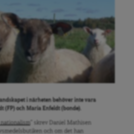
 landskapet i närheten behöver inte vara
dt (FP) och Maria Enfeldt (bonde).
 nationalism
” skrev Daniel Mathisen
livsmedelsbutiken och om det han