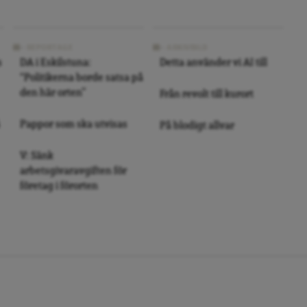
REPORTAGE
ARKIVBILD
s
DA i Eskilstuna:
Detta använder vi AI till
“Politikerna borde satsa på
den här orten”
Från revolt till kurort
Pappor som ska utvisas
På blodigt allvar
V: Sänk
arbetsgivaravgiften för
företag i förorten