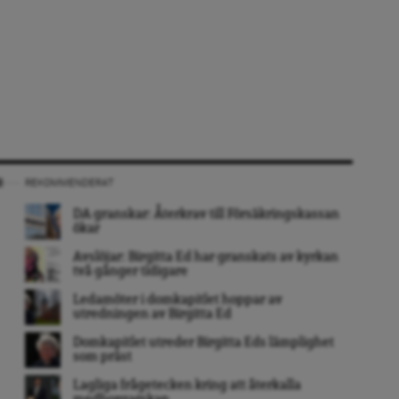
REKOMMENDERAT
DA granskar: Återkrav till Försäkringskassan
ökar
Avslöjar: Birgitta Ed har granskats av kyrkan
två gånger tidigare
Ledamöter i domkapitlet hoppar av
utredningen av Birgitta Ed
Domkapitlet utreder Birgitta Eds lämplighet
som präst
Lagliga frågetecken kring att återkalla