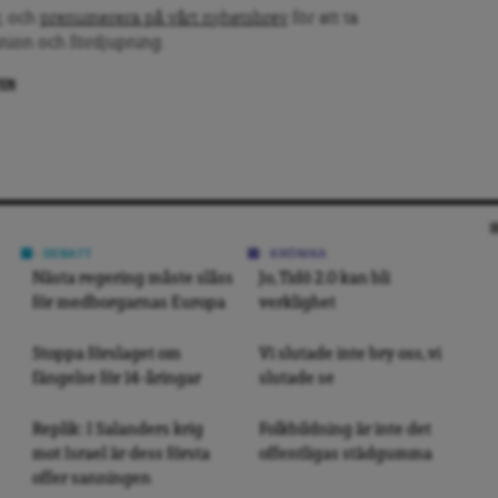
, och
prenumerera på vårt nyhetsbrev
för att ta
inion och fördjupning.
PEN
DEBATT
KRÖNIKA
Nästa regering måste slåss
Jo, Tidö 2.0 kan bli
för medborgarnas Europa
verklighet
Stoppa förslaget om
Vi slutade inte bry oss, vi
fängelse för 14-åringar
slutade se
Replik: I Salanders krig
Folkbildning är inte det
mot Israel är dess första
offentligas städgumma
offer sanningen