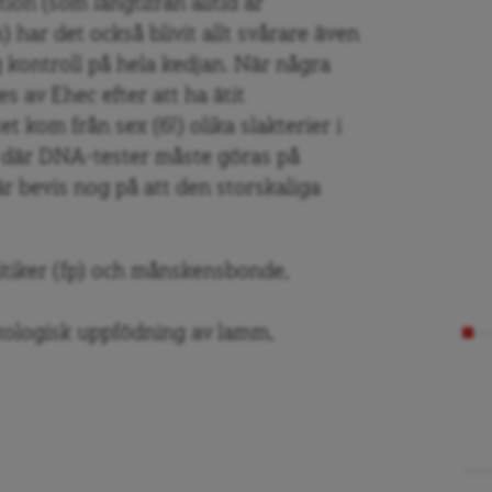
ion (som långtifrån alltid är
) har det också blivit allt svårare även
g kontroll på hela kedjan. När några
es av Ehec efter att ha ätit
et kom från sex (6!) olika slakterier i
äge där DNA-tester måste göras på
är bevis nog på att den storskaliga
itiker (fp) och månskensbonde,
ekologisk uppfödning av lamm,