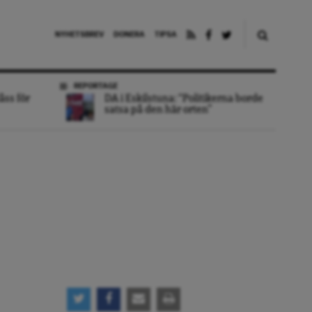
NYHETSBREV
DONERA
TIPSA
REPORTAGE
åss för
DA i Eskilstuna: “Politikerna borde
satsa på den här orten”