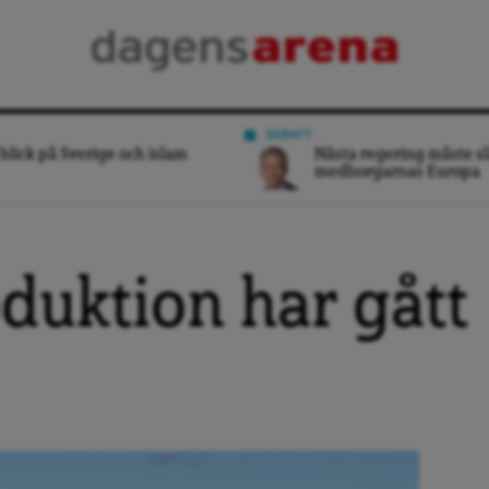
DEBATT
blick på Sverige och islam
Nästa regering måste sl
medborgarnas Europa
oduktion har gått