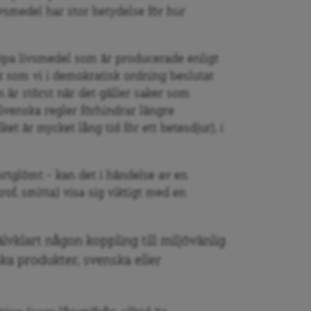
smedel har stor betydelse för hur
öpa livsmedel som är producerade enligt
 som vi i demokratisk ordning beslutat
 är störst när det gäller saker som
 Svenska regler förhindrar längre
ket är mycket lång tid för ett betesdjur), i
ortglömt – kan det i händelse av en
trof, smitta) visa sig viktigt med en
älvklart någon koppling till miljövänlig
ka produkter, svenska eller