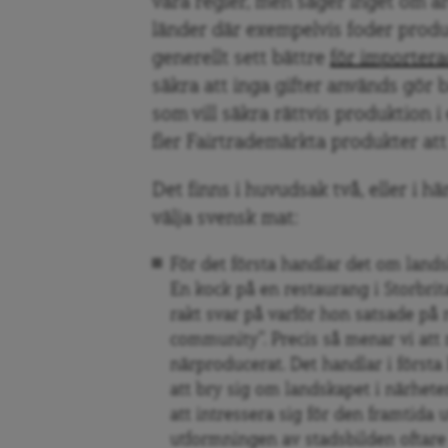
våra regler, men säger inget om ar
länder där exempelvis foder produ
generellt sett bättre
för importera
säkra att inga gifter används gör b
som vill säkra rättvis produktion 
fler Fairtrademärkta produkter att 
Det finns i huvudsak två, eller i hä
välja svensk mat:
För det första handlar det om land
En kock på en restaurang i Storbrit
rakt svar på varför hon satsade på 
community”. Precis så menar vi at
närproducerat. Det handlar i första
att bry sig om landskapet i närheten
att intressera sig för den framtida 
utformningen av stadsbilden oftare 