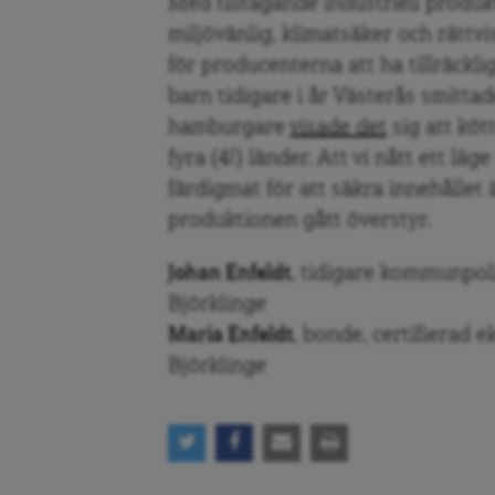
Med tilltagande industriell produkt
miljövänlig, klimatsäker och rättvis
för producenterna att ha tillräckli
barn tidigare i år Västerås smittad
hamburgare
visade det
sig att kött
fyra (4!) länder. Att vi nått ett l
färdigmat för att säkra innehållet 
produktionen gått överstyr.
Johan Enfeldt
, tidigare kommunpol
Björklinge
Maria Enfeldt
, bonde, certifierad 
Björklinge