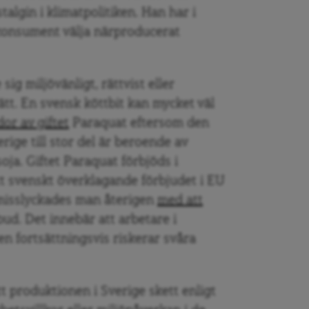
algin i klimatpolitiken. Han har i
konsument välja närproducerat
ig miljövänligt, rättvist eller
ätt. En svensk köttbit kan mycket väl
or av giftet
Paraquat eftersom den
rige till stor del är beroende av
oja. Giftet Paraquat förbjöds i
tt svenskt överklagande förbjudet i EU
misslyckades man återigen
med att
bud. Det innebär att arbetare i
n fortsättningsvis riskerar svåra
tt produktionen i Sverige skett enligt