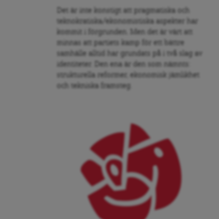
Det är inte konstigt att pragmatiska och
teknokratiska/ekonomistiska aspekter har
kommit i förgrunden. Men det är värt att
minnas att partiets kamp för ett bättre
samhälle alltid har grundats på i två slag av
identiteter. Den ena är den som nämnts:
strukturella reformer, ekonomisk jämlikhet
och tekniska framsteg.