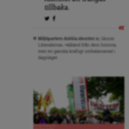
tillbaka.
Miljöpartiets dubbla identitet
är, liksom
Liberalernas, välkänd från dess historia,
men en ganska kraftigt ombalanserad i
dagsläget.
MP-publik Almedalen
Foto: Jenny Lindahl