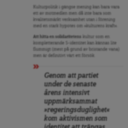
Kulturpolitik i gängse mening kan bara vara
ett av motmedlen men då inte bara som
kvalitetsmärkt verksamhet utan i förening
med en stark hypotes om »kulturens kraft«.
Att hitta en solidaritetens
kultur som en
kompletterande S-identitet kan kännas lite
flummigt (mest på grund av bristande vana)
men är definitivt värt ett försök.
Genom att partiet
under de senaste
årens intensivt
uppmärksammat
»regeringsduglighet«
kom aktivismen som
identitet att trängas