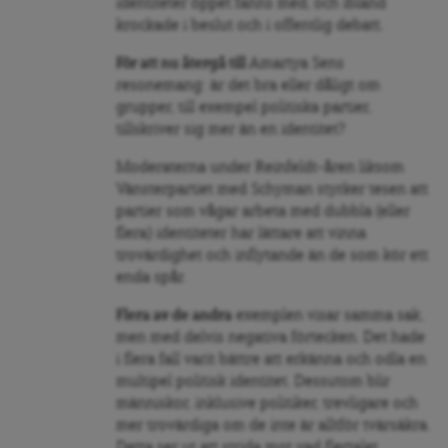
identiteter öppet fanns med, och ibland
krockade i beslut och i offentlig debatt.
För att nu återgå till
Amartya Sens
resonemang: är det bra eller dåligt om
grupper, till exempel politiska partier,
tillskriver sig mer än en identitet?
Moderaterna under Reinfeldt-åren liksom
Vänsterpartiet med Schyman styrker tesen att
partier som vågar arbeta med dubbla (eller
flera) identiteter har lättare att vinna
trovärdighet och inflytande än de som kör ett
enda spår.
Flera av de andra
exemplen visar samma sak,
men med delvis negativa förtecken. Det hade
i flera fall varit bättre att erkänna och odla en
multipel politisk identitet. Dessutom blir
människor, inklusive politiker, trevligare och
mer trovärdiga om de inte är alltför tvärsäkra.