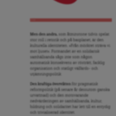
S-ros
Men den andra,
som åtminstone tidvis spelat
stor roll i retorik och på basplanet, är den
kulturella identiteten. »Från mörkret sträva vi
mot ljuset«. Formandet av en solidarisk
samhällsanda sågs inte som någon
automatisk konsekvens av rösträtt, facklig
organisation och statligt välfärds- och
utjämningspolitik.
Den kraftiga övervikten
för pragmatisk
reformpolitik (på senare år dessutom ganska
urvattnad) och den motsvarande
nedvärderingen av samhällsanda, kultur,
bildning och solidaritet har lett till en entydig
och trivialiserad identitet.