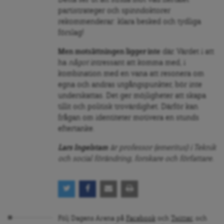
Detta ser ut att strida mot vad flertalet
partistrateger och spinndoktorer
rekommenderar: klara besked och tydliga
förslag!
Men motsättningen ligger inte
där. Värdet i att
ha
något
intressant att komma med, i
kombination med en vana att resonera om
egna och andras utgångspunkter, bör inte
underskattas. Det ger möjligheter att skapa
tillit och politisk trovärdighet. Därför kan
frågan om identiteter motivera en stunds
eftertanke.
Lars Ingelstam
är professor (emeritus) i Teknik
och social förändring, forskare och författare.
Följ Dagens Arena på
Facebook
och
Twitter
, och