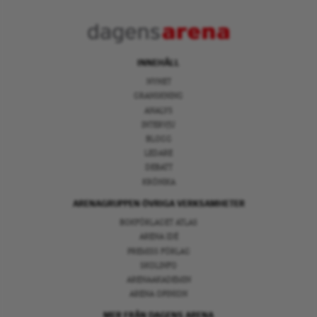
INNEHÅLL
NYHET
GRANSKNING
ANALYS
INTERVJU
BLOGG
LEDARE
DEBATT
KRÖNIKA
ARENAGRUPPEN ÖVRIGA VERKSAMHETER
BOKFÖRLAGET ATLAS
ARENA IDÉ
PREMISS FÖRLAG
SKOLINFO
ARENAAKADEMIN
ARENA OPINION
MER FRÅN DAGENS ARENA