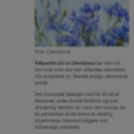
Foto: Liberalerna
Folkpartiet och nu Liberalerna
har mer och
mer lutat över mot den »liberala« identiteten
och accepterat ny-liberala inslag i ekonomisk
politik.
Den frisinnade falangen som för ett antal
decennier sedan kunde beskriva sig som
»borgerlig vänster« är i stort sett osynlig. Att
en partiledare skulle kräva en »kraftig
högersväng« framstod tidigare som
fullständigt otänkbart.