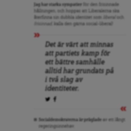
Jag har starka sympatier
för den frisinnade
hållningen, och hoppas att Liberalerna ska
återfinna sin dubbla identitet som
liberal
och
frisinnad
, kalla den gärna social-liberal!
Det är värt att minnas
att partiets kamp för
ett bättre samhälle
alltid har grundats på
i två slag av
identiteter.
Socialdemokraterna är präglade
av ett långt
regeringsinnehav.