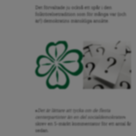
Det förvaltade ju också ett spår i den
folkrörelsetradition som för många var (och
är!) demokratins mänskliga ansikte.
»
Det är lättare att tycka om de flesta
centerpartister än en del socialdemokrater
«
skrev en S-märkt kommentator för ett antal år
sedan.