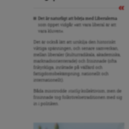
Det är naturligt att börja med Liberalerna
som öppet vidgår »att vara liberal är att
vara kluven«.
Det är också lätt att urskilja den historiskt
viktiga spänningen, och senare samverkan,
mellan liberaler (kulturradikala, akademiska,
marknadsorienterade) och frisinnade (ofta
frikyrkliga, inriktade på välfärd och
fattigdomsbekämpning, nationellt och
internationellt).
Båda misstrodde
statlig
kollektivism, men de
frisinnade tog folkrörelsetraditionen med sig
in i politiken.