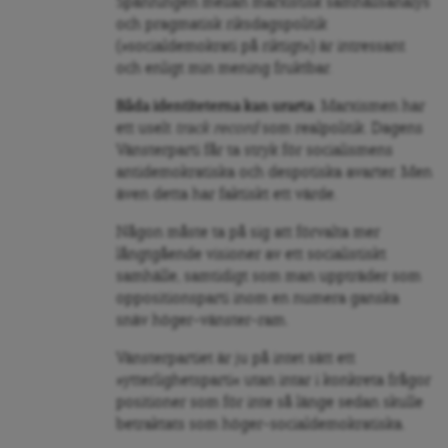
Spänningen mellan marxistisk samhällsanalys
och pragmatisk riksdagspolitik
(»socialdemokrati på riktigt«) är intressant
och enligt min mening fruktbar.
Båda identiteterna kan urarta
. Marxismen har
ett uselt
track record
som realpolitik. Dagens
Vänsterparti får ta stryk för socialismens
antidemokratiska och despotiska avarter. Men
även detta har faktiskt ett värde.
Någon måste ta på sig att förvalta mer
långtgående visioner av ett socialistiskt
samhälle, samtidigt som man uppträder som
oppositionsparti inom en numera ganska
snäv höger–vänster-ram.
Vänsterpartiet är ju på intet sätt ett
»ytterlighetsparti« utan intar i konkreta frågor
positioner som för inte så länge sedan skulle
betraktats som höger-socialdemokratiska.