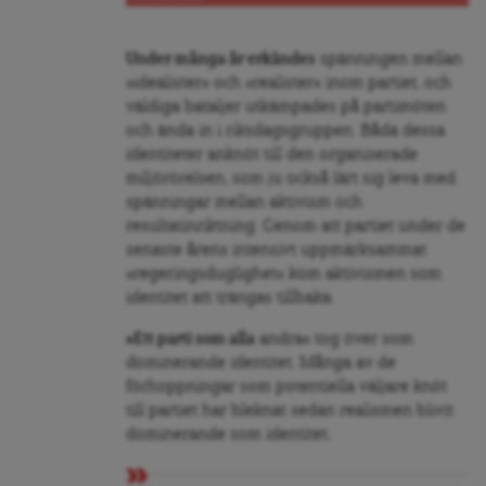
Under många år erkändes
spänningen mellan
»idealister« och »realister« inom partiet, och
väldiga bataljer utkämpades på partimöten
och ända in i riksdagsgruppen. Båda dessa
identiteter anknöt till den organiserade
miljörörelsen, som ju också lärt sig leva med
spänningar mellan aktivism och
resultatinriktning. Genom att partiet under de
senaste årens intensivt uppmärksammat
»regeringsduglighet« kom aktivismen som
identitet att trängas tillbaka.
»Ett parti som alla
andra« tog över som
dominerande identitet. Många av de
förhoppningar som potentiella väljare knöt
till partiet har bleknat sedan realismen blivit
dominerande som identitet.