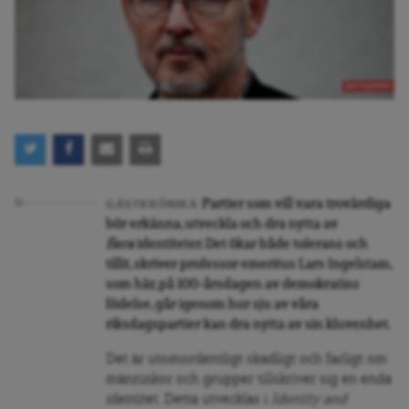
Lars Ingelstam
Partier som vill vara trovärdiga
GÄSTKRÖNIKA
bör erkänna, utveckla och dra nytta av
flera
identiteter. Det ökar både tolerans och
tillit, skriver professor emeritus Lars Ingelstam,
som här, på 100-årsdagen av demokratins
födelse, går igenom hur sju av våra
riksdagspartier kan dra nytta av sin kluvenhet.
Det är utomordentligt skadligt och farligt om
människor och grupper tillskriver sig en enda
identitet. Detta utvecklas i
Identity and