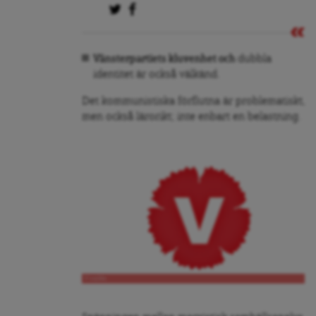
Vänsterpartiets kluvenhet och
dubbla
identitet är också välkänd.
Det kommunistiska förflutna är problematiskt,
men också lärorikt; inte enbart en belastning.
V-nejlika