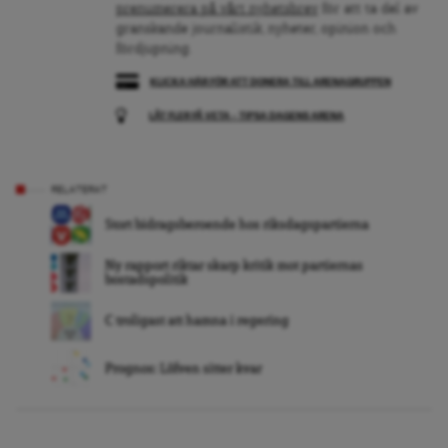
prenumerera på vårt nyhetsbrev
för att ta del av
granskande journalistik, nyheter, opinion och
fördjupning.
KLICKA HÄR FÖR ATT DONERA TILL ARENAGRUPPEN
LÅT FLER FÅ VETA – TIPSA DAGENS ARENA
RELATERAT
Stort bidragsberoende hos riksdagspartierna
Ny rapport riktar skarp kritik mot partiernas
bostadspolitik
C troligast att hamna i regering
Prognos: Löfven sitter kvar