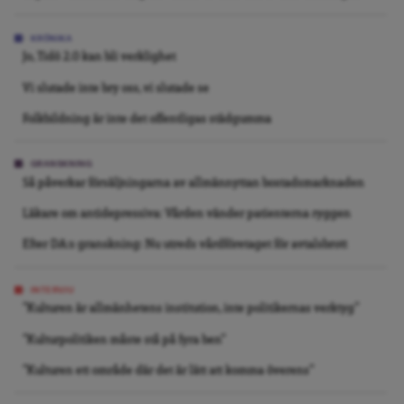
KRÖNIKA
Jo, Tidö 2.0 kan bli verklighet
Vi slutade inte bry oss, vi slutade se
Folkbildning är inte det offentligas städgumma
GRANSKNING
Så påverkar försäljningarna av allmännyttan bostadsmarknaden
Läkare om antidepressiva: Vården vänder patienterna ryggen
Efter DA:s granskning: Nu utreds vårdföretaget för avtalsbrott
INTERVJU
”Kulturen är allmänhetens institution, inte politikernas verktyg”
”Kulturpolitiken måste stå på fyra ben”
”Kulturen ett område där det är lätt att komma överens”