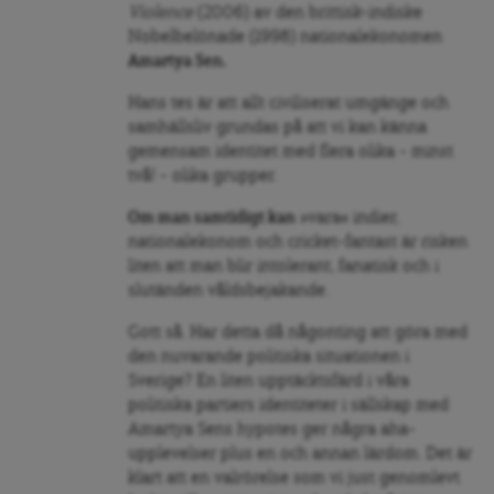
Violence
(2006) av den brittisk-indiske
Nobelbelönade (1998) nationalekonomen
Amartya Sen.
Hans tes är att allt civiliserat umgänge och
samhällsliv grundas på att vi kan känna
gemensam identitet med flera olika – minst
två! – olika grupper.
Om man samtidigt kan
»vara« indier,
nationalekonom och cricket-fantast är risken
liten att man blir intolerant, fanatisk och i
slutänden våldsbejakande.
Gott så. Har detta då någonting att göra med
den nuvarande politiska situationen i
Sverige? En liten upptäcktsfärd i våra
politiska partiers identiteter i sällskap med
Amartya Sens hypotes ger några aha-
upplevelser plus en och annan lärdom. Det är
klart att en valrörelse som vi just genomlevt