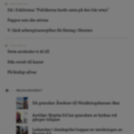
REPORTAGE
DA i Eskilstuna: “Politikerna borde satsa på den här orten”
Pappor som ska utvisas
V: Sänk arbetsgivaravgiften för företag i förorten
ARKIVBILD
Detta använder vi AI till
Från revolt till kurort
På blodigt allvar
REKOMMENDERAT
DA granskar: Återkrav till Försäkringskassan ökar
Avslöjar: Birgitta Ed har granskats av kyrkan två
gånger tidigare
Ledamöter i domkapitlet hoppar av utredningen av
Birgitta Ed