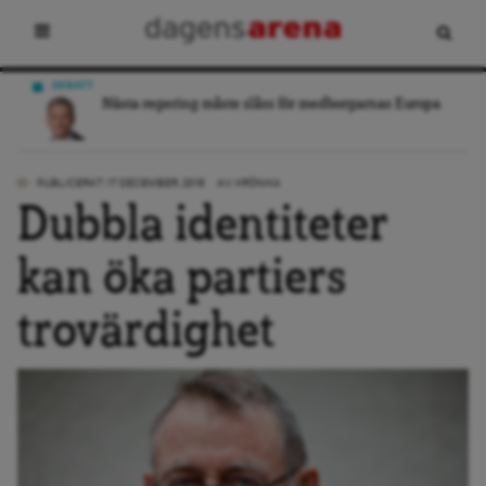
DEBATT
Nästa regering måste slåss för medborgarnas Europa
PUBLICERAT: 17 DECEMBER, 2018
AV:
KRÖNIKA
Dubbla identiteter
kan öka partiers
trovärdighet