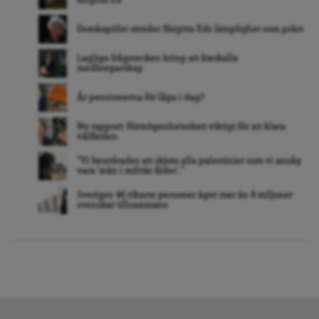
Domkapitlet utreder Birgitta Eds lämplighet som präst
Lagliga frågetecken kring att återkalla
medborgarskap
Är pensionerna för låga i dag?
Ny rapport: Förmögenhetsskatt viktigt för att klara
välfärden
”Vi beordrades att skjuta alla palestinier som vi ansåg
vara ’män i militär ålder’. ”
Sveriges 46 rikaste personer äger mer än 8 miljoner
svenskar tillsammans