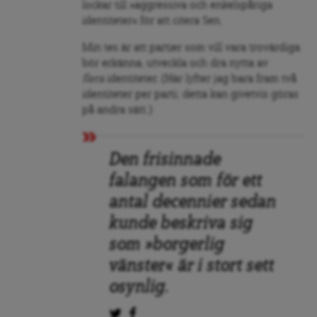
lockar till »aggressiva och enkelspåriga
identiteter« för att citera Sen.
Min tes är att partier som vill vara trovärdiga
bör erkänna, utveckla och dra nytta av
flera
identiteter. (Här lyfter jag bara fram två
identiteter per parti; detta kan givetvis göras
på andra sätt.)
Den frisinnade
falangen som för ett
antal decennier sedan
kunde beskriva sig
som »borgerlig
vänster« är i stort sett
osynlig.