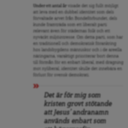
Under ett antal år
visade det sig fullt möjligt
att leva med en dubbel identitet som dels
förvaltade arvet från Bondeförbundet, dels
kunde framträda som ett liberalt parti
relevant även för städernas folk och ett
nyväckt miljöintresse. Om detta parti, som har
en traditionell och demokratisk förankring
hos landsbygdens människor och i de areella
näringarna, varaktigt prioriterar bort denna
till förmån för en enbart liberal, med dragning
mot nyliberal, identitet skulle det innebära en
förlust för svensk demokrati.
Det är för mig som
kristen grovt stötande
att Jesus’ andranamn
används enbart som