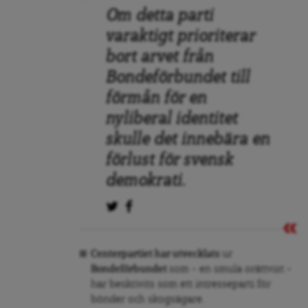
Om detta parti
varaktigt prioriterar
bort arvet från
Bondeförbundet till
förmån för en
nyliberal identitet
skulle det innebära en
förlust för svensk
demokrati.
Centerpartiet har utvecklats
ur
Bondeförbundet
som – en smula orättvist –
har beskrivits som ett intresseparti för
bönder och skogsägare.