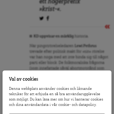
ett högerprefix
»krist-«.
KD uppvisar en märklig
historia.
När pingströrelseledaren
Lewi Pethrus
trevade efter politisk makt för »sin« rörelse
var han noga med att inte binda sig till något
parti eller block. De folkmoraliska frågorna
(som innefattade såväl abortmotstånd som
bistånd till fattiga länder) var centrala.
Val av cookies
Denna webbplats använder cookies och liknande
tekniker för att erbjuda en så bra användarupplevelse
som möjligt. Du kan läsa mer om hur vi hanterar cookies
och dina användardata i vår cookie- och datapolicy.