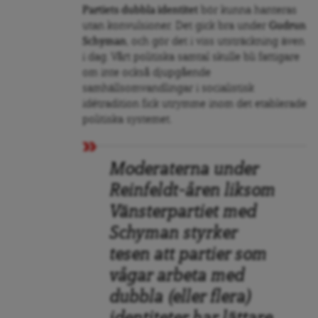
Partiets dubbla identitet
bör kunna hanteras
utan konvulsioner. Det gick bra under
Gudrun
Schyman
, och gör det i viss utsträckning även
i dag. Vårt politiska samtal skulle bli fattigare
om inte också djupgående
samhällsomvandlingar i socialistisk
idétradition fick utrymme inom det etablerade
politiska systemet.
Moderaterna under
Reinfeldt-åren liksom
Vänsterpartiet med
Schyman styrker
tesen att partier som
vågar arbeta med
dubbla (eller flera)