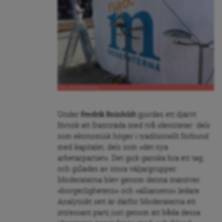
Foto: Alicia Heimersson
Under
Fredrik Reinfeldt
gjordes ett djärvt
försök att framträda med två identiteter: dels
som ekonomisk höger i traditionellt förbund
med kapitalet, dels som »det nya
arbetarpartiet«. Det gick ganska bra ett tag,
och gillades av stora väljargrupper.
Moderaterna blev genom denna manöver
»borgerlighetens« och »alliansens« ledare.
Analytiskt sett är därför Moderaterna ett
intressant parti just genom att båda dessa