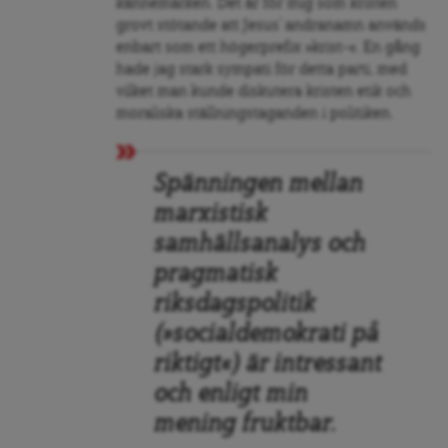
kännemärken. Det är för mig som kristen
grovt stötande att Jesus’ andranamn används
enbart som ett högerprefix »krist-«. En gång
hade jag stark sympati för detta parti, med
vilket man kunde diskutera kristen etik och
moraliska ställningstaganden i politiken.
Spänningen mellan
marxistisk
samhällsanalys och
pragmatisk
riksdagspolitik
(»socialdemokrati på
riktigt«) är intressant
och enligt min
mening fruktbar.