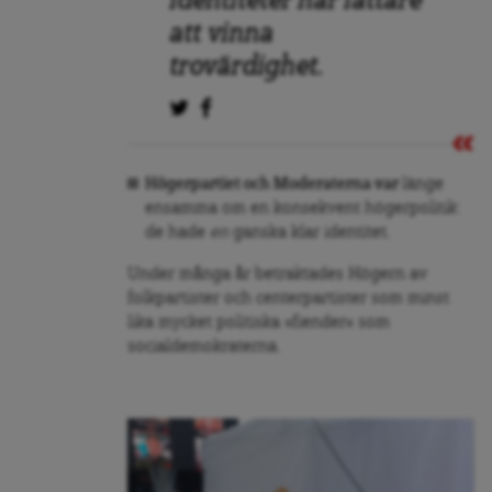
identiteter har lättare
att vinna
trovärdighet.
Högerpartiet och Moderaterna
var
länge
ensamma om en konsekvent högerpolitik:
de hade
en
ganska klar identitet.
Under många år betraktades Högern av
folkpartister och centerpartister som minst
lika mycket politiska »fiender« som
socialdemokraterna.