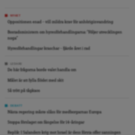
NYHET
Oppositionen enad – vill mildra krav för anhöriginvandring
Bostadsministern om hyresförhandlingarna: ”Följer utvecklingen
noga”
Hyresförhandlingar kraschar – fjärde året i rad
LEDARE
De här frågorna borde valet handla om
Målet är att fylla flödet med skit
Så trött på tågkaos
DEBATT
Nästa regering måste slåss för medborgarnas Europa
Stoppa förslaget om fängelse för 14-åringar
Replik: I Salanders krig mot Israel är dess första offer sanningen