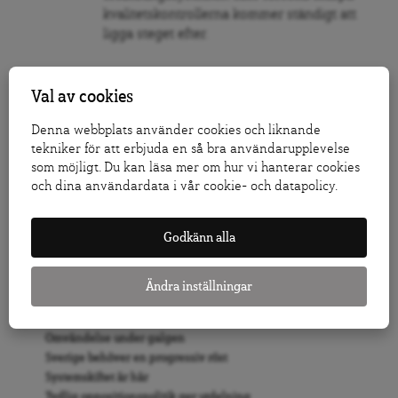
kvalitetskontrollerna kommer ständigt att
ligga steget efter.
Val av cookies
Denna webbplats använder cookies och liknande
Följ Dagens Arena på
Facebook
och
Twitter
, och
tekniker för att erbjuda en så bra användarupplevelse
prenumerera på vårt nyhetsbrev
för att ta del av
som möjligt. Du kan läsa mer om hur vi hanterar cookies
granskande journalistik, nyheter, opinion och
och dina användardata i vår cookie- och datapolicy.
fördjupning.
KLICKA HÄR FÖR ATT DONERA TILL ARENAGRUPPEN
Godkänn alla
LÅT FLER FÅ VETA – TIPSA DAGENS ARENA
Ändra inställningar
RELATERAT
Omvändelse under galgen
Sverige behöver en progressiv röst
Systemskiftet är här
Tydlig oppositionspolitik ger utdelning