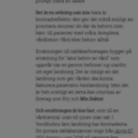
prompt träffa en läkare.
Det är en ordning som inte
bara är
kostnadseffektiv, den gör det också möjligt att
prioritera resurser dit där de behövs som
bäst: till patienter med svåra, komplexa
vårdbehov. Vård efter behov, alltså.
Ersättningen till nätläkarföretagen bygger på
ersättning för ”akut behov av vård” som
uppstår när en person befinner sig utanför
sitt eget landsting. Det är rimligt att det
landsting som ger vården ska kunna
fakturera patientens hemlandsting. Men det
är helt orimligt att detta kan utnyttjas av
företag som Kry och
Min Doktor
.
Och ersättningen är inte fast
, som till en
vårdcentral, utan till synes utan tak. I
Stockholms läns landsting har kostnaderna
för privata nätläkartjänster stigit från
drygt 67
000 kronor i juni 2016 till närmare fem