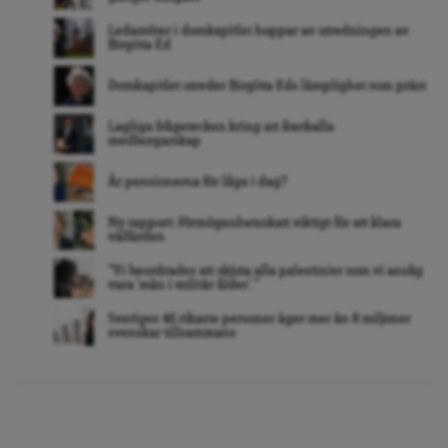
Ledamöter i domkapitlet hoppar av utredningen av
Birgitta Ed
Domkapitlet utreder Birgitta Eds lämplighet som präst
Lagliga frågetecken kring att återkalla
medborgarskap
Är pensionerna för låga i dag?
Ny rapport: Förmögenhetsskatt viktigt för att klara
välfärden
”Vi beordrades att skjuta alla palestinier som vi ansåg
vara ’män i militär ålder’. ”
Sveriges 46 rikaste personer äger mer än 8 miljoner
svenskar tillsammans