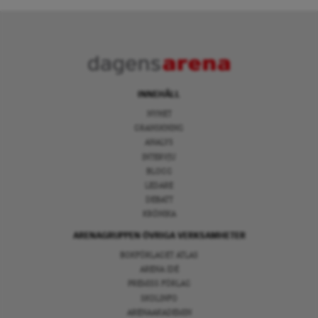
INNEHÅLL
NYHET
GRANSKNING
ANALYS
INTERVJU
BLOGG
LEDARE
DEBATT
KRÖNIKA
ARENAGRUPPEN ÖVRIGA VERKSAMHETER
BOKFÖRLAGET ATLAS
ARENA IDÉ
PREMISS FÖRLAG
SKOLINFO
ARENAAKADEMIN