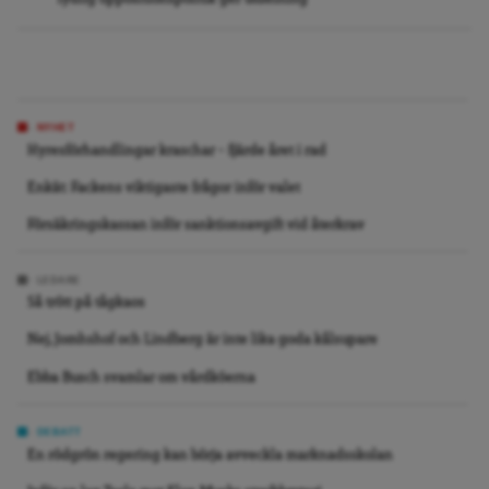
NYHET
Hyresförhandlingar kraschar – fjärde året i rad
Enkät: Fackens viktigaste frågor inför valet
Försäkringskassan inför sanktionsavgift vid återkrav
LEDARE
Så trött på tågkaos
Nej, Jomhshof och Lindberg är inte lika goda kålsupare
Ebba Busch svamlar om vårdköerna
DEBATT
En rödgrön regering kan börja avveckla marknadsskolan