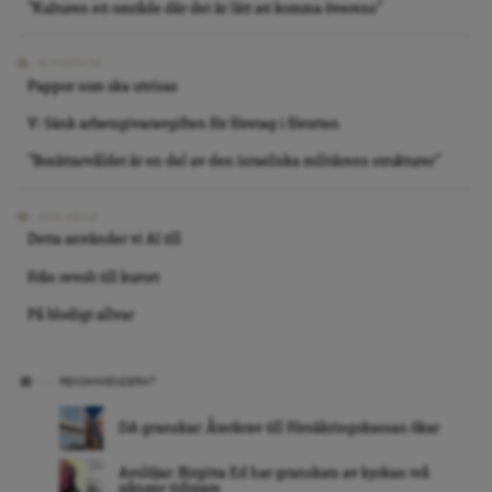
”Kulturen ett område där det är lätt att komma överens”
REPORTAGE
Pappor som ska utvisas
V: Sänk arbetsgivaravgiften för företag i förorten
”Bosättarvåldet är en del av den israeliska militärens strukturer”
ARKIVBILD
Detta använder vi AI till
Från revolt till kurort
På blodigt allvar
REKOMMENDERAT
DA granskar: Återkrav till Försäkringskassan ökar
Avslöjar: Birgitta Ed har granskats av kyrkan två
gånger tidigare