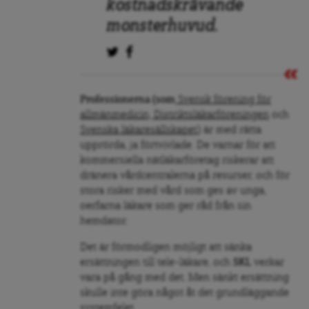
kostnadskrävande
monsterhuvud.
Professionerna (som
Svensk förening för
allmänmedicin, Distriktsläkarföreningen
och
Svenska läkaresällskapet
) är med rätta
upprörda, ja förtvivlade. De varnar för att
kommersiella nätläkarföretag riskerar att
dränera vårdcentralerna på resurser, och för
stora risker med vård som ges av unga,
oerfarna läkare som ger råd från sin
hemdator.
Det är förmodligen möjligt att sänka
ersättningen till tele-läkare, och
SKL
verkar
vara på gång med det. Men sänkt ersättning
skulle inte göra något åt det grundläggande
systemfelet.