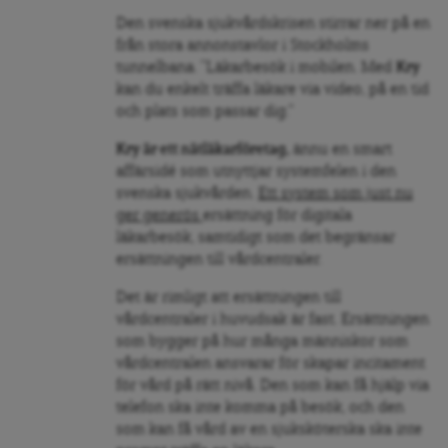
Den svenska sjukvårdskrisen stirrar ner på en
från stora annonstavlor i Stockholms
tunnelbana. ”Läkarbesök i mobilen. Med
Kry
kan du enkelt träffa läkare via video, på en tid
och plats som passar dig.“
Kry är ett nätläkarföretag,
ännu en smart
affärsidé som utnyttjar systemfelen i den
svenska sjukvården.
Ett system som just nu
ger generös
ersättning för digitala
läkarbesök, samtidigt som det begränsar
ersättningen till vårdcentraler.
Det är rimligt att ersättningen till
vårdcentraler i huvudsak är fast. Ersättningen
som bygger på hur många människor som
vårdcentralen ansvarar för skapar incitament
för vård på rätt nivå. Den som kan få hjälp via
telefon ska inte komma på besök, och den
som kan få vård av en sjuksköterska ska inte