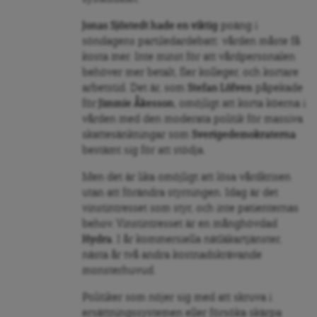
Jonas Sjöstedt hade en viktig
poäng i
söndagens partiledardebatt: vården måste få
kosta mer. Inte minst för att vårdpersonalen
behöver mer betalt, fler kolleger, och kortare
arbetstid. Det är, som
Stefan Löfven
påpekade
för
Jimmie Åkesson
, omöjligt att korta köerna i
vården med den moderata politik för massiva
skattesänkningar som
Sverigedemokraterna
bestämt sig för att stödja.
Men det är lika omöjligt att lösa vårdkrisen
utan att förändra styrningen. Idag är det
vinstintresset som styr, och inte patienternas
behov. Vinstintresset är en månghövdad
Hydra
. I år kommersiella nätläkartjänster,
nästa år två andra kostnadskrävande
monsterhuvud.
Politiker som nöjer sig med att skruva i
ersättningssystemen eller försöka skärpa