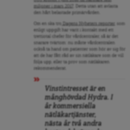
miljoner i mars 2
0
17
. Detta utan att avlasta
den hårt belastade primärvården.
Om en ska tro
Dagens Nyheters reporter
, som
enligt uppgift har varit i kontakt med ett
trettiotal chefer för vårdcentraler, så är det
snarare tvärtom: nu måste vårdcentralen
också ta hand om patienter som hör av sig för
att de har fått råd av sin nätläkare som de vill
följa upp, eller ta prov som nätläkaren
rekommenderat.
Vinstintresset är en
månghövdad Hydra. I
år kommersiella
nätläkartjänster,
nästa år två andra