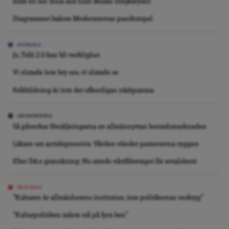
Inför en lex Tesla mot Elon Musks strejkbryteri
Diagrammet bakom Moderaternas panikutspel
KRÖNIKA
Jo, Tidö 2.0 kan bli verklighet
Vi slutade inte bry oss, vi slutade se
Folkbildning är inte det offentligas städgumma
GRANSKNING
Så påverkar försäljningarna av allmännyttan bostadsmarknaden
Läkare om antidepressiva: Vården vänder patienterna ryggen
Efter DA:s granskning: Nu utreds vårdföretaget för avtalsbrott
INTERVJU
”Kulturen är allmänhetens institution, inte politikernas verktyg”
”Kulturpolitiken måste stå på fyra ben”