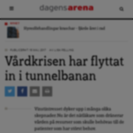
NYHET
Hyresförhandlingar kraschar – fjärde året i rad
PUBLICERAT: 15 MAJ, 2017
AV:
LISA PELLING
Vårdkrisen har flyttat
in i tunnelbanan
Vinstintresset dyker upp i många olika
skepnader. Nu är det nätläkare som dränerar
vården på resurser som skulle behövas till de
patienter som har störst behov.