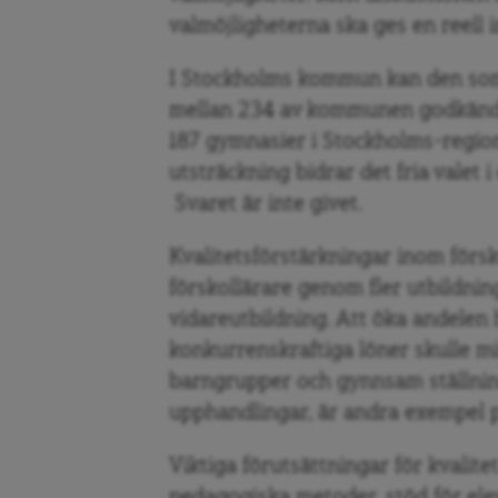
valmöjligheterna ska ges en reell 
I Stockholms kommun kan den som ä
mellan 234 av kommunen godkända u
187 gymnasier i Stockholms-regione
utsträckning bidrar det fria valet i
Svaret är inte givet.
Kvalitetsförstärkningar inom förs
förskollärare genom fler utbildning
vidareutbildning. Att öka andelen 
konkurrenskraftiga löner skulle 
barngrupper och gynnsam ställning 
upphandlingar, är andra exempel p
Viktiga förutsättningar för kvalite