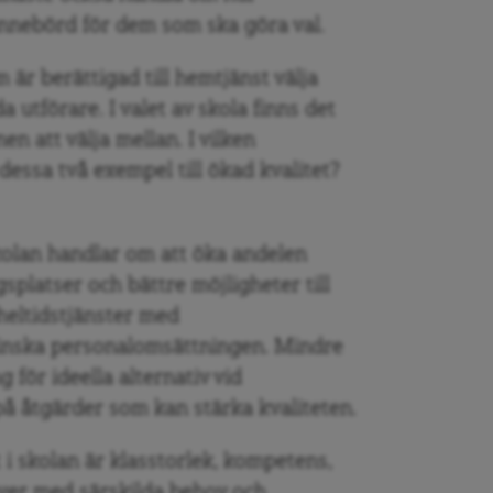
innebörd för dem som ska göra val.
r berättigad till hemtjänst välja
tförare. I valet av skola finns det
n att välja mellan. I vilken
 dessa två exempel till ökad kvalitet?
kolan handlar om att öka andelen
splatser och bättre möjligheter till
heltidstjänster med
minska personalomsättningen. Mindre
för ideella alternativ vid
å åtgärder som kan stärka kvaliteten.
t i skolan är klasstorlek, kompetens,