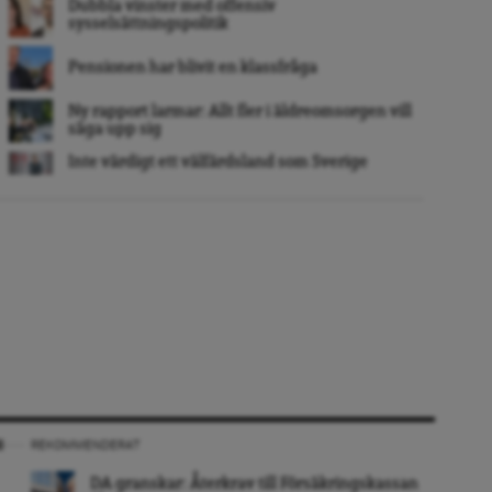
Dubbla vinster med offensiv
sysselsättningspolitik
Pensionen har blivit en klassfråga
Ny rapport larmar: Allt fler i äldreomsorgen vill
säga upp sig
Inte värdigt ett välfärdsland som Sverige
REKOMMENDERAT
DA granskar: Återkrav till Försäkringskassan