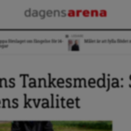
LEDARE
ppa förslaget om fängelse för 14-
Målet är att fylla flödet
ngar
ns Tankesmedja: 
ns kvalitet