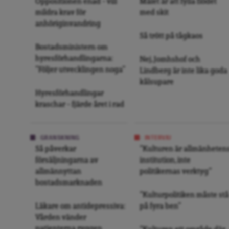
Oppositionen enad – vill
Målet är att fylla flödet
mildra krav för
med skit
anhöriginvandring
Så trött på tågkaos
Bostadsministern om
hyresförhandlingarna:
Nej, Jomhshof och
”Följer utvecklingen noga”
Lindberg är inte lika goda
kålsupare
Hyresförhandlingar
kraschar – fjärde året i rad
GRANSKNING
INTERVJU
Så påverkar
”Kulturen är allmänheten
försäljningarna av
institution, inte
allmännyttan
politikernas verktyg”
bostadsmarknaden
”Kulturpolitiken måste stå
Läkare om antidepressiva:
på fyra ben”
Vården vänder