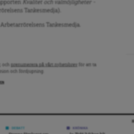
rapporten
Kvalitet och valmöjligheter –
örelsens Tankesmedja).
, Arbetarrörelsens Tankesmedja.
, och
prenumerera på vårt nyhetsbrev
för att ta
inion och fördjupning.
PEN
DEBATT
KRÖNIKA