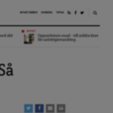
NYHETSBREV
DONERA
TIPSA
NYHET
 med skit
Oppositionen enad – vill mildra krav
för anhöriginvandring
Så