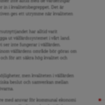
mer inte alltid med de värderingar
in i kvalitetsbegreppet. Det är
tiven ges ett utrymme när kvaliteten
rsutnyttjandet har alltid varit
ga ut välfärdssystemet i vårt land.
i ser inte fungerar i välfärden.
 inom välfärdens område bör göras om
 och för att säkra hög kvalitet och
öjligheter, men kvaliteten i välfärden
tiska beslut och samverkan mellan
övarna.
rare med ansvar för kommunal ekonomi