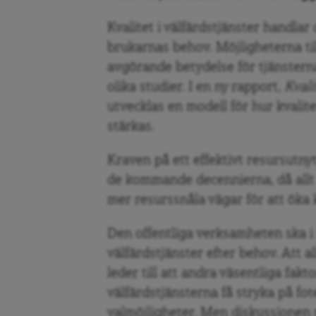
Kvalitet i välfärdstjänster handlar
brukarnas behov. Möjligheterna til
avgörande betydelse för tjänsterna
olika studier. I en ny rapport,
Kvali
utvecklas en modell för hur kvali
stärkas.
Kraven på ett effektivt resursutny
de kommande decennierna, då allt f
mer resurssnåla vägar för att öka k
Den offentliga verksamheten ska i
välfärdstjänster efter behov. Att al
leder till att andra väsentliga fak
välfärdstjänsterna få stryka på fot
valmöjligheter. Men diskussionen