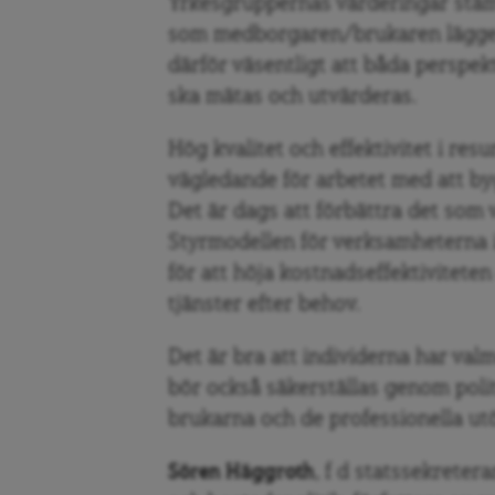
Yrkesgruppernas värderingar stäm
som medborgaren/brukaren lägger 
därför väsentligt att båda perspek
ska mätas och utvärderas.
Hög kvalitet och effektivitet i resu
vägledande för arbetet med att byg
Det är dags att förbättra det som v
Styrmodellen för verksamheterna
för att höja kostnadseffektiviteten
tjänster efter behov.
Det är bra att individerna har valm
bör också säkerställas genom poli
brukarna och de professionella ut
Sören Häggroth
, f d statssekrete