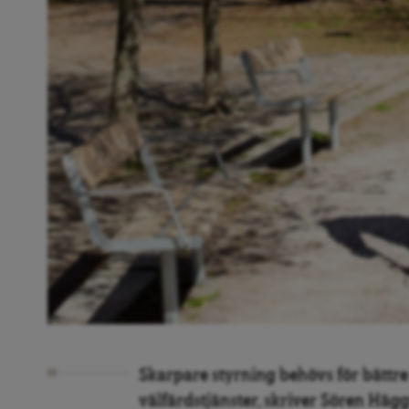
Skarpare styrning behövs för bättre 
välfärdstjänster, skriver Sören Häg