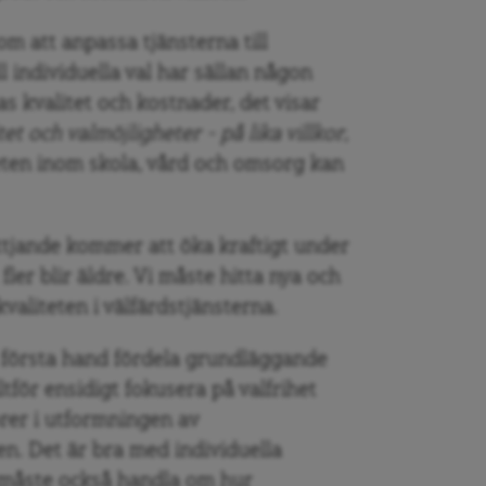
 om att anpassa tjänsterna till
l individuella val har sällan någon
s kvalitet och kostnader, det visar
tet och valmöjligheter – på lika villkor
,
teten inom skola, vård och omsorg kan
ttjande kommer att öka kraftigt under
ler blir äldre. Vi måste hitta nya och
valiteten i välfärdstjänsterna.
 första hand fördela grundläggande
ltför ensidigt fokusera på valfrihet
torer i utformningen av
en. Det är bra med individuella
 måste också handla om hur