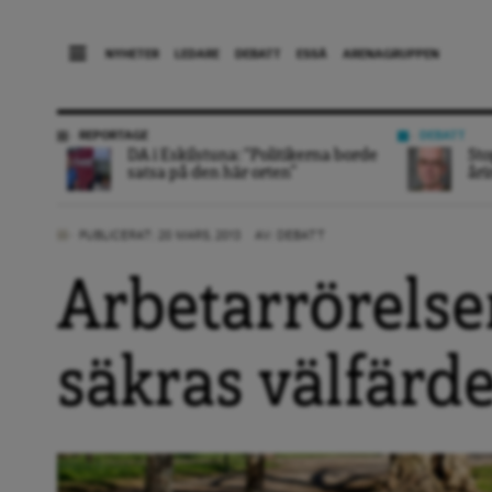
NYHETER
LEDARE
DEBATT
ESSÄ
ARENAGRUPPEN
REPORTAGE
DEBATT
DA i Eskilstuna: “Politikerna borde
Sto
satsa på den här orten”
åri
PUBLICERAT: 20 MARS, 2013
AV:
DEBATT
Arbetarrörelse
säkras välfärde