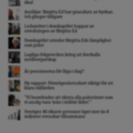
ökar
Avslöjar: Birgitta Ed har granskats av kyrkan
två gånger tidigare
Ledamöter i domkapitlet hoppar av
utredningen av Birgitta Ed
Domkapitlet utreder Birgitta Eds lämplighet
som präst
Lagliga frågetecken kring att återkalla
medborgarskap
Är pensionerna för låga i dag?
Ny rapport: Förmögenhetsskatt viktigt för att
klara välfärden
”Vi beordrades att skjuta alla palestinier som
vi ansåg vara ’män i militär ålder’. ”
Sveriges 46 rikaste personer äger mer än 8
miljoner svenskar tillsammans