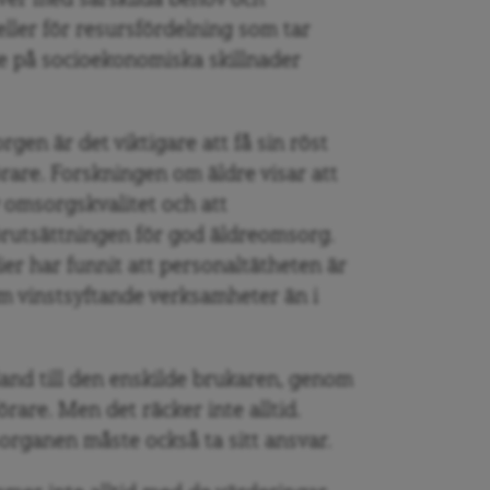
ver med särskilda behov och
ller för resursfördelning som tar
e på socioekonomiska skillnader
gen är det viktigare att få sin röst
rare. Forskningen om äldre visar att
v omsorgskvalitet och att
förutsättningen för god äldreomsorg.
dier har funnit att personaltätheten är
m vinstsyftande verksamheter än i
land till den enskilde brukaren, genom
förare. Men det räcker inte alltid.
organen måste också ta sitt ansvar.