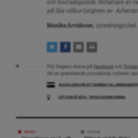
och bostadspolitik, författare av 
på lika villkor
(utgiven av
Arbetarr
Monika Arvidsson
, utredningschef
Följ Dagens Arena på
Facebook
och
Twitter
del av granskande journalistik, nyheter, op
KLICKA HÄR FÖR ATT DONERA TILL ARENAGRUP
LÅT FLER FÅ VETA – TIPSA DAGENS ARENA
NYHET
LEDARE