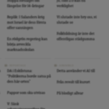
Stoppa förslaget om
Jo, Tidö 2.0 kan bli
fängelse för 14-åringar
verklighet
Replik: I Salanders krig
Vi slutade inte bry oss, vi
mot Israel är dess första
slutade se
offer sanningen
Folkbildning är inte det
En rödgrön regering kan
offentligas städgumma
börja avveckla
marknadsskolan
REPORTAGE
ARKIVBILD
s
DA i Eskilstuna:
Detta använder vi AI till
“Politikerna borde satsa på
den här orten”
Från revolt till kurort
Pappor som ska utvisas
På blodigt allvar
V: Sänk