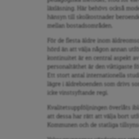
pedagogiska metoder, stöd för ele
läxläsning. Här behövs också mode
hänsyn till skolkostnader beroend
mellan bostadsområden.
För de flesta äldre inom äldreomsor
hörd än att välja någon annan utfö
kontinuitet är en central aspekt a
personaltäthet är den viktigaste 
Ett stort antal internationella stu
lägre i äldreboenden som drivs so
icke vinstsyftande regi.
Kvalitetsuppföljningen överlåts ib
att dessa har rätt att välja bort ut
Kommunen och de statliga tillsyns