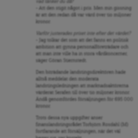
vad tänker du då?
– Att den stigit något i pris. Men min gissning
är att den redan då var värd över tio miljoner
kronor.
Varför justerades priset inte efter det värdet?
– Jag tolkar det som att det fanns en politisk
ambition att gynna personalföreträdare och
att man inte ville ha in stora vårdkoncerner,
säger Göran Stiernstedt.
Den biträdande landstingsdirektören hade
alltså meddelat den moderata
landstingsledningen att marknadsaktörerna
värderat Serafen till över tio miljoner kronor.
Ändå genomfördes försäljningen för 695 000
kronor.
Trots dessa nya uppgifter anser
finanslandstingsrådet Torbjörn Rosdahl (M)
fortfarande att försäljningen, när det väl