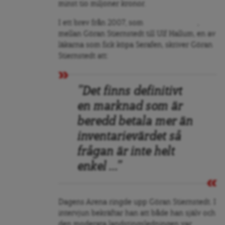
minst tio miljoner kronor.
I ett brev från 2007, som
Ekot publicerat
,
mellan Göran Stiernstedt till Ulf Hallum, en av
läkarna som fick köpa Serafen, skriver Göran
Stiernstedt att:
”Det finns definitivt
en marknad som är
beredd betala mer än
inventarievärdet så
frågan är inte helt
enkel …”
Dagens Arena ringde upp Göran Stiernstedt. I
intervjun bekräftar han att både han själv och
den moderata landstingsledningen var