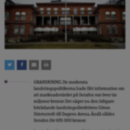
GRANSKNING. De moderata
landstingspolitikerna hade fått information om
att marknadsvärdet på Serafen var över tio
miljoner kronor. Det säger nu den tidigare
biträdande landstingsdirektören Göran
Stiernstedt till Dagens Arena. Ändå såldes
Serafen för 695 000 kronor.