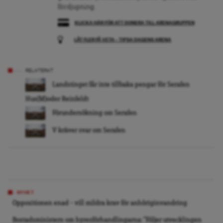
fördjupning.
KLICKA HÄR FÖR ATT DONERA TILL ARENAGRUPPEN
LÅT FLER FÅ VETA – TIPSA DAGENS ARENA
RELATERAT
Landstinget får inte tillbaka pengar för Serafen
Hus(M)oder Reinfeldt
Förundersökning om Serafen
V kräver svar om Serafen
NYHET
Oppositionen enad – vill mildra krav för anhöriginvandring
Bostadsministern om hyresförhandlingarna: ”Följer utvecklingen