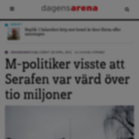
DEBATT
ing
Replik: I Salanders krig mot Israel är dess första offer
sanningen
GRANSKNING
PUBLICERAT: 25 APRIL, 2012
AV:
MIKAEL FÄRNBO
M-politiker visste att
Serafen var värd över
tio miljoner