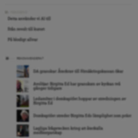
ARKIVBILD
Detta använder vi AI till
Från revolt till kurort
På blodigt allvar
REKOMMENDERAT
DA granskar: Återkrav till Försäkringskassan ökar
Avslöjar: Birgitta Ed har granskats av kyrkan två
gånger tidigare
Ledamöter i domkapitlet hoppar av utredningen av
Birgitta Ed
Domkapitlet utreder Birgitta Eds lämplighet som präst
Lagliga frågetecken kring att återkalla
medborgarskap