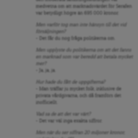
medvetna om att marknadsvärdet för Serafen
var betydligt högre än 695 000 kronor.
Men varför tog man inte hänsyn till det vid
försäljningen?
– Det får du nog fråga politikerna om.
Men upplyste du politikerna om att det fanns
en marknad som var beredd att betala mycket
mer?
– Ja, ja, ja.
Hur hade du fått de uppgifterna?
– Man träffar ju mycket folk, inklusive de
privata vårdgivarna, och då framförs det
inofficiellt.
Vad sa de att det var värt?
– Det var väl inga exakta siffror.
Men när du ser siffran 20 miljoner kronor,