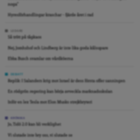
noga”
Hyresförhandlingar kraschar – fjärde året i rad
LEDARE
Så trött på tågkaos
Nej, Jomhshof och Lindberg är inte lika goda kålsupare
Ebba Busch svamlar om vårdköerna
DEBATT
Replik: I Salanders krig mot Israel är dess första offer sanningen
En rödgrön regering kan börja avveckla marknadsskolan
Inför en lex Tesla mot Elon Musks strejkbryteri
KRÖNIKA
Jo, Tidö 2.0 kan bli verklighet
Vi slutade inte bry oss, vi slutade se