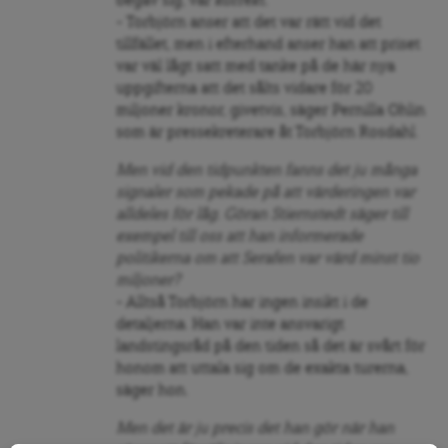
begav sig, var korrekt.
– Torbjörn anser att det var rätt vid det
tillfället, men i efterhand anser han att priset
var väl lågt satt med tanke på de här nya
uppgifterna att det sålts vidare för 20
miljoner kronor, givetvis, säger Pernilla Ohlin
som är pressekreterare åt Torbjörn Rosdahl.
Men vid den tidpunkten fanns det ju många
signaler som pekade på att värderingen var
alldeles för låg. Göran Stiernstedt säger till
exempel till oss att han informerade
politikerna om att Serafen var värd minst tio
miljoner?
– Alltså Torbjörn har ingen insikt i de
detaljerna. Han var inte ansvarigt
landstingsråd på den tiden så det är svårt för
honom att uttala sig om de exakta turerna,
säger hon.
Men det är ju precis det han gör när han