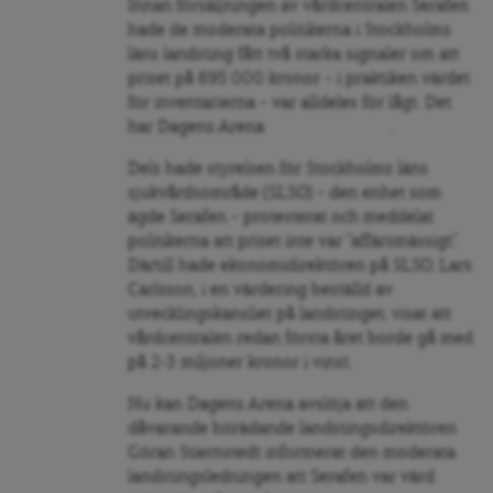
Innan försäljningen av vårdcentralen Serafen
hade de moderata politikerna i Stockholms
läns landsting fått två starka signaler om att
priset på 695 000 kronor – i praktiken värdet
för inventarierna – var alldeles för lågt. Det
har Dagens Arena
tidigare avslöjat
.
Dels hade styrelsen för Stockholms läns
sjukvårdsområde (SLSO) – den enhet som
ägde Serafen – protesterat och meddelat
politikerna att priset inte var ”affärsmässigt”.
Därtill hade ekonomidirektören på SLSO, Lars
Carlsson, i en värdering beställd av
utvecklingskansliet på landstinget, visat att
vårdcentralen redan första året borde gå med
på 2–3 miljoner kronor i vinst.
Nu kan Dagens Arena avslöja att den
dåvarande biträdande landstingsdirektören
Göran Stiernstedt informerat den moderata
landstingsledningen att Serafen var värd