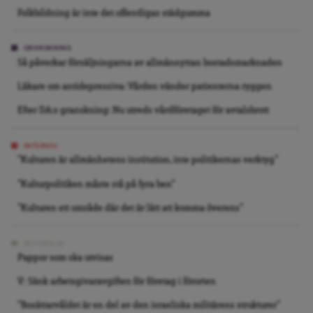
Folkbildning är inte det offentligas städgumma
GRANSKNING
Så påverkar försäljningarna av allmännyttan bostadsmarknaden
Läkare om antidepressiva: Vården vänder patienterna ryggen
Efter DA:s granskning: Nu utreds vårdföretaget för avtalsbrott
INTERVJU
”Kulturen är allmänhetens institution, inte politikernas verktyg”
”Kulturpolitiken måste stå på fyra ben”
”Kulturen ett område där det är lätt att komma överens”
REPORTAGE
Pappor som ska utvisas
V: Sänk arbetsgivaravgiften för företag i förorten
”Bosättarvåldet är en del av den israeliska militärens strukturer”