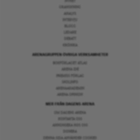
NYHET
GRANSKNING
ANALYS
INTERVJU
BLOGG
LEDARE
DEBATT
KRÖNIKA
ARENAGRUPPEN ÖVRIGA VERKSAMHETER
BOKFÖRLAGET ATLAS
ARENA IDÉ
PREMISS FÖRLAG
SKOLINFO
ARENAAKADEMIN
ARENA OPINION
MER FRÅN DAGENS ARENA
OM DAGENS ARENA
KONTAKTA OSS
ANNONSERA HOS OSS
DONERA
DENNA SIDA ANVÄNDER COOKIES