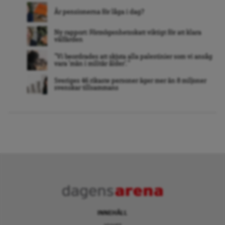
Är pensionerna för låga i dag?
Ny rapport: Förmögenhetsskatt viktigt för att klara
välfärden
”Vi beordrades att skjuta alla palestinier som vi ansåg
vara ’män i militär ålder’. ”
Sveriges 46 rikaste personer äger mer än 8 miljoner
svenskar tillsammans
INNEHÅLL