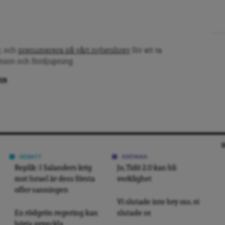
, och
prenumerera på vårt nyhetsbrev
för att ta
inion och fördjupning.
PEN
DEBATT
KRÖNIKA
Replik: I Salanders krig
Jo, Tidö 2.0 kan bli
mot Israel är dess första
verklighet
offer sanningen
Vi slutade inte bry oss, vi
En rödgrön regering kan
slutade se
börja avveckla