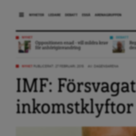
NYHETER
LEDARE
DEBATT
ESSÄ
ARENAGRUPPEN
NYHET
DEBATT
Oppositionen enad – vill mildra krav
Rep
för anhöriginvandring
des
NYHET
PUBLICERAT: 27 FEBRUARI, 2015
AV:
DAGENSARENA
IMF: Försvagat
inkomstklyftor