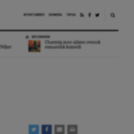
NYHETSBREV
DONERA
TIPSA
RECENSION
Charmig men ojämn svensk
Följer
romantisk komedi