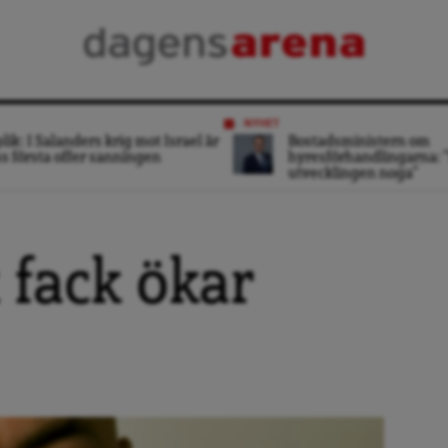
NYHET
lik: I Salanders krig mot Israel är
Bostadsministern om
s första offer sanningen
hyresförhandlingarna: ”
utvecklingen noga”
 fack ökar