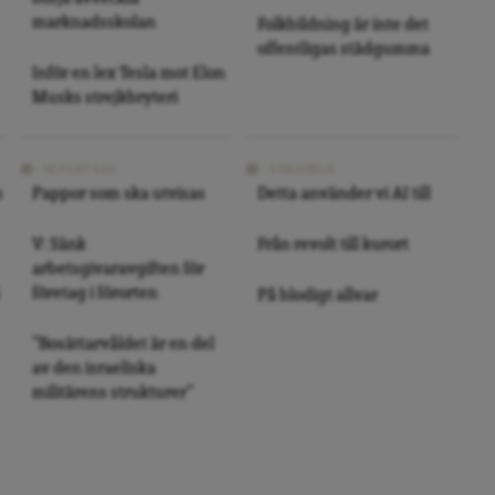
marknadsskolan
Folkbildning är inte det
offentligas städgumma
Inför en lex Tesla mot Elon
Musks strejkbryteri
REPORTAGE
ARKIVBILD
s
Pappor som ska utvisas
Detta använder vi AI till
V: Sänk
Från revolt till kurort
arbetsgivaravgiften för
företag i förorten
På blodigt allvar
”Bosättarvåldet är en del
av den israeliska
militärens strukturer”