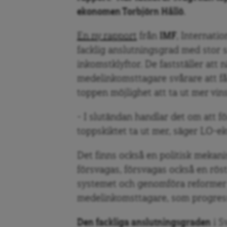
ekonomen Torbjörn Hållö.
En ny rapport
från
IMF
, Internati
facklig anslutningsgrad med stor s
inkomstklyftor. De fastställer att 
medelinkomsttagare svårare att få
toppen möjlighet att ta ut mer vins
– I slutändan handlar det om att fö
toppskiktet ta ut mer, säger LO
Det finns också en politisk mekani
försvagas, försvagas också en röst 
systemet och genomföra reformer
medelinkomsttagare, som progress
Den fackliga anslutningsgraden
i S