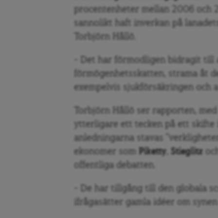
procentenheter mellan 2006 och 
sannolikt haft inverkan på lanade
Torbjörn Hållö.
– Det har förmodligen bidragit till
förmögenhetsskatten, strama åt 
exempelvis sjukförsäkringen och a
Torbjörn Hållö ser rapporten, me
ytterligare ett tecken på ett skift
anledningarna stavas ”verklighete
ekonomer som
Piketty
,
Stieglitz
oc
offentliga debatten.
– De har tillgång till den globala 
ifrågasätter gamla idéer om synen 