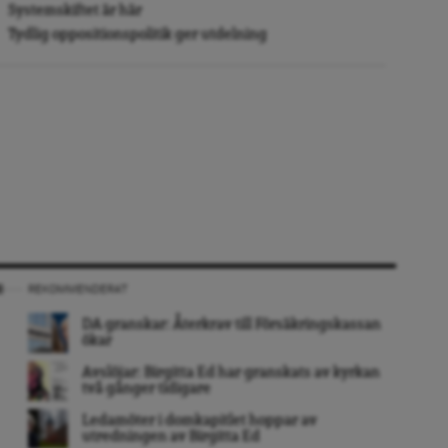
Systemskiftet är här
Tydlig oppositionspolitik ger utdelning
REKOMMENDERAT
DA granskar: Återkrav till Försäkringskassan
ökar
Avslöjar: Birgitta Ed har granskats av kyrkan
två gånger tidigare
Ledamöter i domkapitlet hoppar av
utredningen av Birgitta Ed