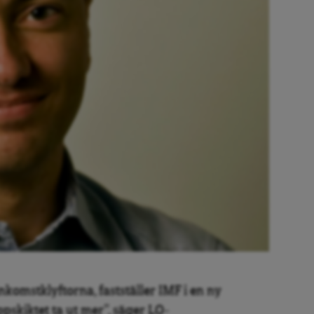
komstklyftorna, fastställer IMF i en ny
ppskiktet ta ut mer”, säger LO-