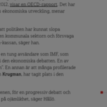
2012,
visar en OECD-rapport
. Det har
ts ekonomiska utveckling, menar
 att politiken har kunnat slopa
den kommunala sektorn och försvaga
-kassan, säger han.
d en tung avsändare som IMF, som
e i den ekonomiska debatten. En av
n”. En annan är att många profilerade
h
Krugman
, har tagit plats i den
scenen, för en progressiv debatt och
på ojämlikhet, säger Hållö.