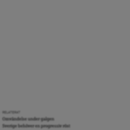
RELATERAT
Omvändelse under galgen
Sverige behöver en progressiv röst