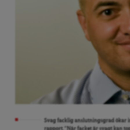
Svag facklig anslutningsgrad ökar in
rapport. “När facket är svagt kan to