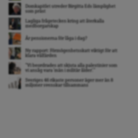
Domkapitlet utreder Birgitta Eds lämplighet
som präst
Lagliga frågetecken kring att återkalla
medborgarskap
Är pensionerna för låga i dag?
Ny rapport: Förmögenhetsskatt viktigt för att
klara välfärden
”Vi beordrades att skjuta alla palestinier som
vi ansåg vara ’män i militär ålder’. ”
Sveriges 46 rikaste personer äger mer än 8
miljoner svenskar tillsammans