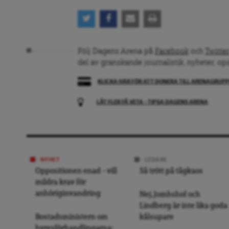
Följ Dagens Arena på
Facebook
och
Twitter
del av granskande journalistik, nyheter, op
KLICKA HÄR FÖR ATT DONERA TILL ARENAGRUP
LÅT FLER FÅ VETA – TIPSA DAGENS ARENA
NYHET
LEDARE
Oppositionen enad – vill
Så trött på tågkaos
mildra krav för
anhöriginvandring
Nej, Jomhshof och
Lindberg är inte lika goda
Bostadsministern om
kålsupare
hyresförhandlingarna: