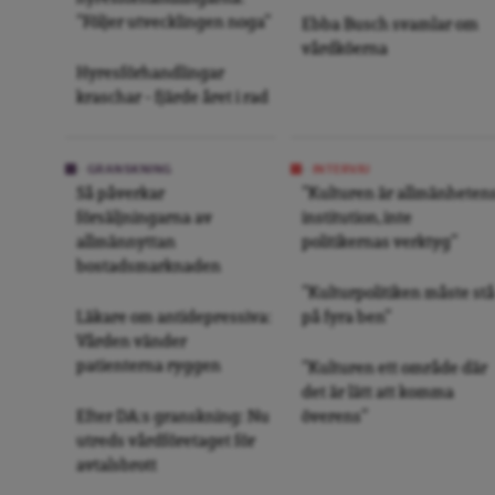
”Följer utvecklingen noga”
Ebba Busch svamlar om
vårdköerna
Hyresförhandlingar
kraschar – fjärde året i rad
GRANSKNING
INTERVJU
Så påverkar
”Kulturen är allmänheten
försäljningarna av
institution, inte
allmännyttan
politikernas verktyg”
bostadsmarknaden
”Kulturpolitiken måste stå
Läkare om antidepressiva:
på fyra ben”
Vården vänder
patienterna ryggen
”Kulturen ett område där
det är lätt att komma
Efter DA:s granskning: Nu
överens”
utreds vårdföretaget för
avtalsbrott