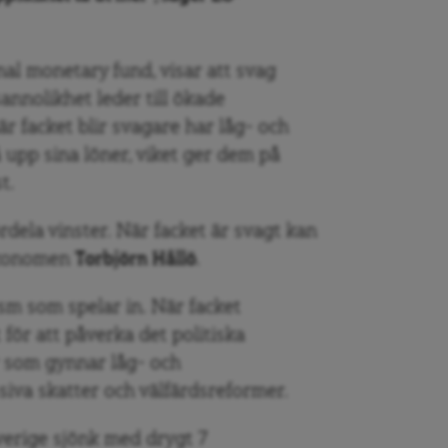
onal monetary fund, visar att svag
annolikhet leder till ökade
när facket blir svagare har låg- och
 upp sina löner, viket ger dem på
t.
rdela vinster. När facket är svagt kan
-ekonomen
Torbjörn Hållö
.
sm som spelar in. När facket
för att påverka det politiska
 som gynnar låg- och
iva skatter och välfärdsreformer.
verige sjönk med drygt 7