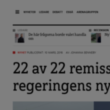
NYHETER
LEDARE
DEBATT
ESSÄ
ARENAGRUPPEN
LEDARE
RECENSION
De här frågorna borde valet handla
Ny 
om
NYHET
PUBLICERAT: 10 MARS, 2016
AV:
JOHANNA SENNEBY
22 av 22 remis
regeringens ny