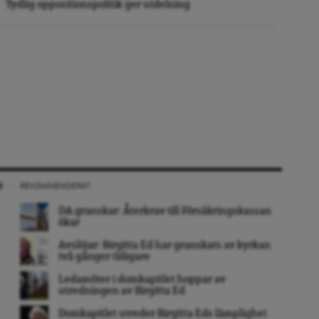
Tydlig oppositionspolitik ger utdelning
REKOMMENDERAT
DA granskar: Återkrav till Försäkringskassan
ökar
Avslöjar: Birgitta Ed har granskats av kyrkan
två gånger tidigare
Ledamöter i domkapitlet hoppar av
utredningen av Birgitta Ed
Domkapitlet utreder Birgitta Eds lämplighet