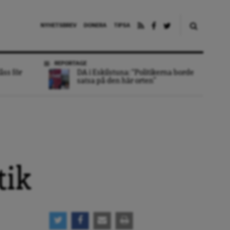
NYHETSBREV
DONERA
TIPSA
REPORTAGE
åss för
DA i Eskilstuna: “Politikerna borde
satsa på den här orten”
tik