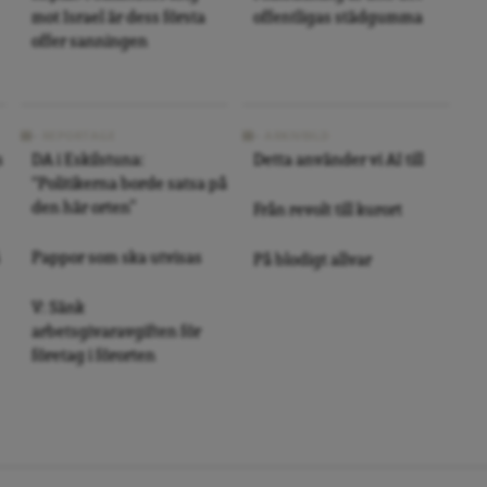
mot Israel är dess första
offentligas städgumma
offer sanningen
REPORTAGE
ARKIVBILD
s
DA i Eskilstuna:
Detta använder vi AI till
“Politikerna borde satsa på
den här orten”
Från revolt till kurort
Pappor som ska utvisas
På blodigt allvar
V: Sänk
arbetsgivaravgiften för
företag i förorten