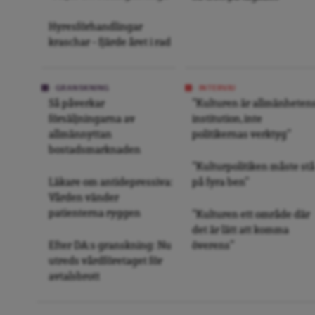
Hyresförhandlingar
kraschar – fjärde året i rad
GRANSKNING
INTERVJU
Så påverkar
”Kulturen är allmänheten
försäljningarna av
institution, inte
allmännyttan
politikernas verktyg”
bostadsmarknaden
”Kulturpolitiken måste stå
Läkare om antidepressiva:
på fyra ben”
Vården vänder
patienterna ryggen
”Kulturen ett område där
det är lätt att komma
Efter DA:s granskning: Nu
överens”
utreds vårdföretaget för
avtalsbrott