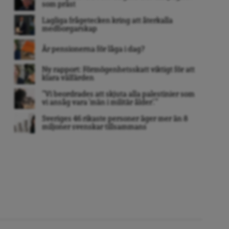
som präst
Lagliga frågetecken kring att återkalla
medborgarskap
Är pensionerna för låga i dag?
Ny rapport: Förmögenhetsskatt viktigt för att
klara välfärden
”Vi beordrades att skjuta alla palestinier som
vi ansåg vara ’män i militär ålder’. ”
Sveriges 46 rikaste personer äger mer än 8
miljoner svenskar tillsammans