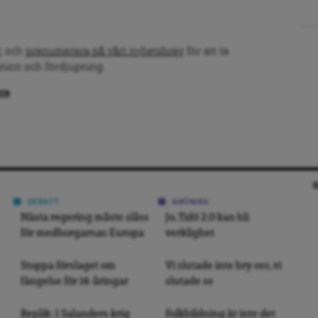
, och
prenumerera på vårt nyhetsbrev
för att ta
inion och fördjupning.
PEN
DEBATT
KRÖNIKA
Nästa regering måste slåss
Jo, Tidö 2.0 kan bli
för medborgarnas Europa
verklighet
Stoppa förslaget om
Vi slutade inte bry oss, vi
fängelse för 14-åringar
slutade se
Replik: I Salanders krig
Folkbildning är inte det