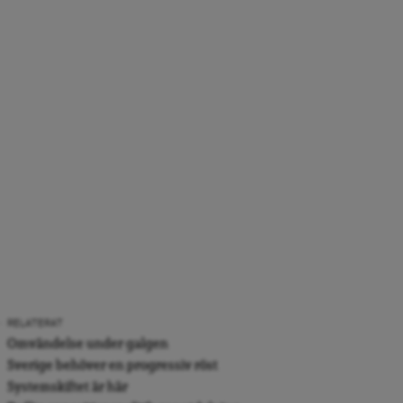
RELATERAT
Omvändelse under galgen
Sverige behöver en progressiv röst
Systemskiftet är här