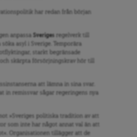
ationspolitik har redan från början
ngen anpassa
Sveriges
regelverk till
 söka asyl i Sverige. Temporära
votflyktingar, starkt begränsade
och skärpta försörjningskrav hör till
ssinstanserna att lämna in sina svar.
nat in remissvar sågar regeringens nya
ot »Sveriges politiska tradition av att
kor som inte har något annat val än att
hot«. Organisationen tillägger att de