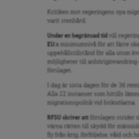
Kritiken mot regeringens nya migr
varit stenhård.
Under en begränsad tid
vill regeri
EU:s
minimumnivå för att färre ska
uppehållstillstånd för alla utom k
möjligheter till anhöriginvandring 
förslaget.
I dag är sista dagen för de 36 remi
Alla 22 instanser som hittills läm
migrationspolitik vid fotknölarna.
RFSU skriver att
förslagen strider m
värna rätten till skydd för männis
fly från krig, förföljelse, våld och 