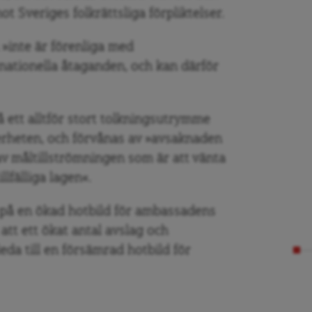
ot Sveriges folkrättsliga förpliktelser.
»inte är förenliga med
nationella åtaganden, och kan därför
 ett alltför stort tolkningsutrymme
kerheten, och förvånas av »avsaknaden
av måltillströmningen som är att vänta
lfälliga lagen«.
på en ökad hotbild för ambassadens
 att ett ökat antal avslag och
eda till en försämrad hotbild för