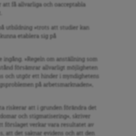
 att få allvarliga och oacceptabla
.
 utbildning »trots att studier kan
 kunna etablera sig på
e ingång. »Regeln om anställning som
tånd försämrar allvarligt möjligheten
ns och utgör ett hinder i myndighetens
ingsproblemen på arbetsmarknaden«,
ta riskerar att i grunden förändra det
rdomar och stigmatisering«, skriver
tt förslaget verkar vara resultatet av
 att det saknar evidens och att den