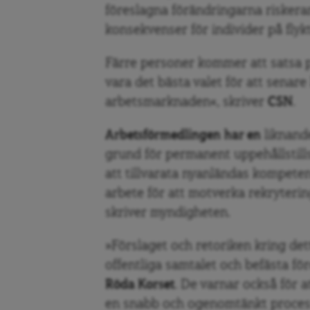
föreslagna förändringarna riskerar
konsekvenser för individer på flykt
Färre personer kommer att satsa på
vara det bästa valet för att senare
arbetsmarknaden«, skriver
CSN
.
Arbetsförmedlingen
har en
liknand
grund för permanent uppehållstills
att tillvarata nyanländas kompete
arbete för att motverka rekryter
skriver myndigheten.
»Förslaget och retoriken kring det
offentliga samtalet och befästa fö
Röda Korset
. De varnar också för a
en snabb och ogenomtänkt process,