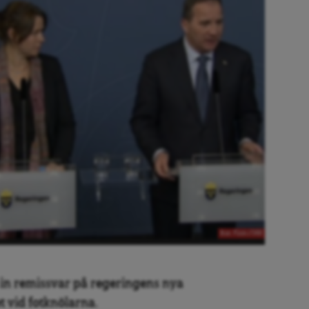
Bild: Flickr/IHH
t in remissvar på regeringens nya
t vid fotknölarna.