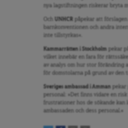
nya lagstiftningen riskerar bryta m
Och
UNHCR
påpekar att förslagen 
barnkonventionen och andra inter
inte tillstyrkas«.
Kammarrätten i Stockholm
pekar på
vilket innebär en fara för rättssä
av analys om hur stor förändring 
för domstolarna på grund av den til
Sveriges ambassad i Amman
pekar 
personal: »Det finns vidare en risk
frustrationer hos de sökande kan l
ambassaden och dess personal.«