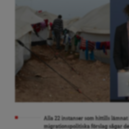
Alla 22 instanser som hittills lämna
migrationspolitiska förslag sågar de