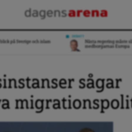
DEBATT
blick på Sverige och islam
Nästa regering måste sl
medborgarnas Europa
sinstanser sågar
a migrationspoli