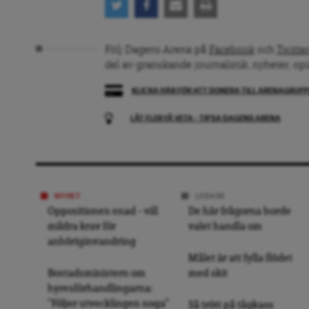
Följ Dagens Arena på
Facebook
och
Twitter
del av granskande journalistik, nyheter, op
KLICKA HÄR FÖR ATT DONERA TILL ARENAGRUP
LÅT FLER FÅ VETA – TIPSA DAGENS ARENA
NYHET
LEDARE
Oppositionen enad – vill
De här frågorna borde
mildra krav för
valet handla om
anhöriginvandring
Målet är att fylla flödet
Bostadsministern om
med skit
hyresförhandlingarna:
”Följer utvecklingen noga”
Så trött på tågkaos