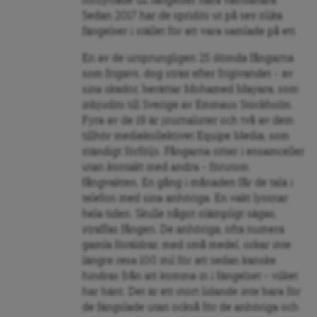
förflyttade till fängelser nära Västsahara.
Sedan 2017 har de spridits ut på sex olika
fängelser i stället för att vara samlade på ett.
En av de ursprungligen 25 dömda fångarna
som frigavs, dog strax efter frigivandet – av
sina skador, berättar Mohamed Mayara, som
inbjudits till Sverige av Emmaus Stockholm.
Fyra av de 19 är journalister och två av dem
tillhör mediekollektivet Equipe Media, som
ständigt förföljs. Fångarna sitter i ensamceller
utan kontakt med andra – förutom
fångvakten. En gång i månaden får de tala i
telefon med sina anhöriga. En vakt lyssnar
hela tiden. Skulle något olämpligt sägas,
straffas fången. De anhöriga, ofta numera
gamla föräldrar, med små medel, orkar inte
längre resa 100 mil för att sedan kanske
hindras från att komma in i fängelset – vilket
har hänt. Det är ett stort lidande inte bara för
de fängslade utan också för de anhöriga och