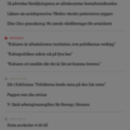
Så påverkar försäljningarna av allmännyttan bostadsmarknaden
Läkare om antidepressiva: Vården vänder patienterna ryggen
Efter DA:s granskning: Nu utreds vårdföretaget för avtalsbrott
INTERVJU
”Kulturen är allmänhetens institution, inte politikernas verktyg”
”Kulturpolitiken måste stå på fyra ben”
”Kulturen ett område där det är lätt att komma överens”
REPORTAGE
DA i Eskilstuna: “Politikerna borde satsa på den här orten”
Pappor som ska utvisas
V: Sänk arbetsgivaravgiften för företag i förorten
ARKIVBILD
Detta använder vi AI till