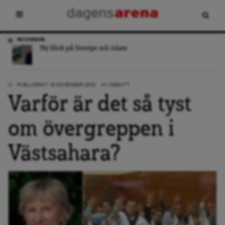
RECENSION
Ny blick på Sverige och islam
PUBLICERAT: 19 NOVEMBER, 2022
AV:
DEBATT
Varför är det så tyst
om övergreppen i
Västsahara?