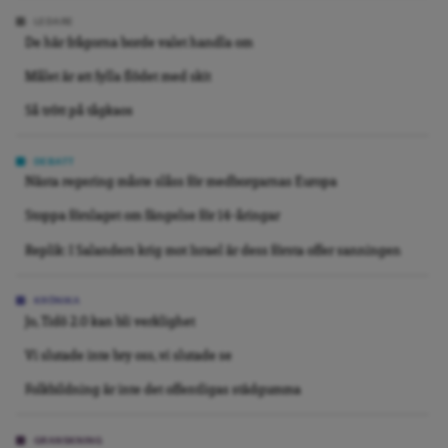
LEDARE
De här frågorna borde valet handla om
Målet är att fylla flödet med skit
Så trött på tågkaos
DEBATT
Nästa regering måste slåss för medborgarnas Europa
Stoppa förslaget om fängelse för 14-åringar
Replik: I Salanders krig mot Israel är dess första offer sanningen
KRÖNIKA
Jo, Tidö 2.0 kan bli verklighet
Vi slutade inte bry oss, vi slutade se
Folkbildning är inte det offentligas städgumma
GRANSKNING