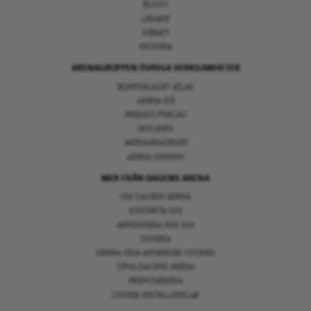
BLOGG
LEDARE
DEBATT
KRÖNIKA
ARENAGRUPPEN ÖVRIGA VERKSAMHETER
BOKFÖRLAGET ATLAS
ARENA IDÉ
PREMISS FÖRLAG
SKOLINFO
ARENAAKADEMIN
ARENA OPINION
MER FRÅN DAGENS ARENA
OM DAGENS ARENA
KONTAKTA OSS
ANNONSERA HOS OSS
DONERA
DENNA SIDA ANVÄNDER COOKIES
TIPSA DAGENS ARENA
PRENUMERERA
COOKIE-INSTÄLLNINGAR