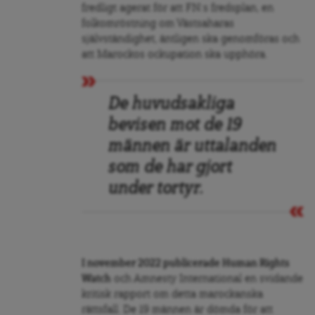
fredligt agerat för att FN:s fredsplan, en
folkomröstning om Västsaharas
självständighet, äntligen ska genomföras och
att Marockos ockupation ska upphöra.
De huvudsakliga
bevisen mot de 19
männen är uttalanden
som de har gjort
under tortyr.
I november 2022 publicerade Human Rights
Watch
och Amnesty International en svidande
kritisk rapport om detta marockanska
rättsfall. De 19 männen är dömda för att