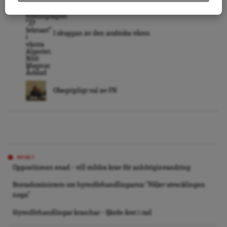
I skuggan av den arabiska våren
Obegripligt val av FN
NYHET
Oppositionen enad – vill mildra krav för anhöriginvandring
Bostadsministern om hyresförhandlingarna: ”Följer utvecklingen
noga”
Hyresförhandlingar kraschar – fjärde året i rad