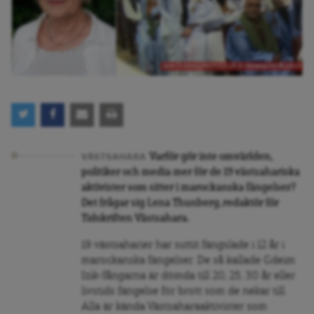
Lena Thunberg/Äldre bild på de västsahariska fångarna
Varför gör inte omvärlden,
VÄSTSAHARA
politiker och media mer för de 19 västsahariska
aktivister som sitter i marockanska fängelser?
Det frågar sig Lena Thunberg, redaktör för
Tidskriften Västsahara.
19 västsaharier har suttit fängslade i 12 år i
marockanska fängelser. De så kallade Gdeim
Izik-fångarna är dömda till 20, 25, 30 år eller
livstids fängelse för brott som de nekar till.
Alla är kända Västsaharaaktivister som