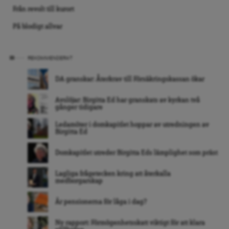
Från revolt till kurort
På blodigt allvar
REKOMMENDERAT
DA granskar: Återkrav till Försäkringskassan ökar
Avslöjar: Birgitta Ed har granskats av kyrkan två
gånger tidigare
Ledamöter i domkapitlet hoppar av utredningen av
Birgitta Ed
Domkapitlet utreder Birgitta Eds lämplighet som präst
Lagliga frågetecken kring att återkalla
medborgarskap
Är pensionerna för låga i dag?
Ny rapport: Förmögenhetsskatt viktigt för att klara