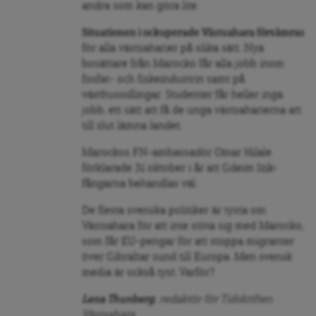
andra som kan göra lite.
Situationen i ockuperade Västsahara försämras
för alla västsaharier på olika sätt. Nya
bosättare från Marocko får alla jobb inom
fosfat- och fiskeindustrin samt på
växthusodlingar. Studenter får heller inga
jobb, ett sätt att få de unga västsaharierna att
till slut lämna landet.
Marockos FN-ambassadör Omar Hilale
förklarade 31 oktober i år att Gdeim Izik-
fångarna behandlas väl.
De flesta svenska politiker är tysta om
Västsahara för att inte stöta sig med Marocko,
som får EU-pengar för att stoppa migranter
över Gibraltar sund till Europa. Men svensk
media är också tyst. Varför?
Lena Thunberg
, redaktör för Tidskriften
Västsahara