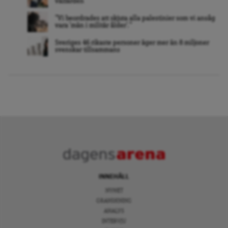
välfärden
”Vi beordrades att skjuta alla palestinier som vi ansåg
vara ’män i militär ålder’. ”
Sveriges 46 rikaste personer äger mer än 8 miljoner
svenskar tillsammans
INNEHÅLL
NYHET
GRANSKNING
ANALYS
INTERVJU