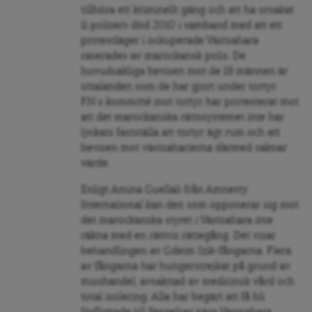
tillhöra ett kriminellt gäng och att ha orsakat
11 polisers död 2010 i samband med att ett
protestläger i ockuperade Västsahara
raserades av marockansk polis. De
huvudsakliga bevisen mot de 19 männen är
uttalanden som de har gjort under tortyr.
FN:s kommitté mot tortyr har protesterat mot
att det marockanska rättssystemet inte har
lyckats fastställa att tortyr ägt rum och att
bevisen mot västsaharierna därmed saknar
värde.
Enligt Amina Guellali från Amnesty
International kan den som opponerar sig mot
det marockanska styret i Västsahara inte
räkna med en rättvis rättegång. Det visar
behandlingen av Gdeim Izik-fångarna. Flera
av fångarna har hungerstrejkat på grund av
misshandel, avsaknad av medicinsk vård och
total isolering. Alla har begärt att få bli