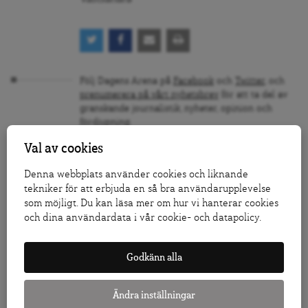
Följ Dagens Arena på
Facebook
och
Twitter
, och
prenumerera på vårt nyhetsbrev
för att ta del av
granskande journalistik, nyheter, opinion och
fördjupning.
KLICKA HÄR FÖR ATT DONERA TILL ARENAGRUPPEN
Val av cookies
LÅT FLER FÅ VETA – TIPSA DAGENS ARENA
Denna webbplats använder cookies och liknande
tekniker för att erbjuda en så bra användarupplevelse
som möjligt. Du kan läsa mer om hur vi hanterar cookies
och dina användardata i vår cookie- och datapolicy.
RELATERAT
FN fegar ur om Västsahara
Godkänn alla
EU-sanktioner utan rättesnöre
Ändra inställningar