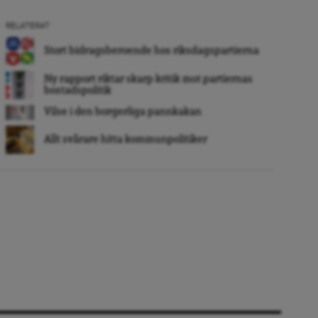
RELATERAT
Stort bidragsberoende hos riksdagspartierna
Ny rapport riktar skarp kritik mot partiernas
bostadspolitik
Vilse i den borgerliga pannkakan
Allt svårare hitta kommunpolitiker