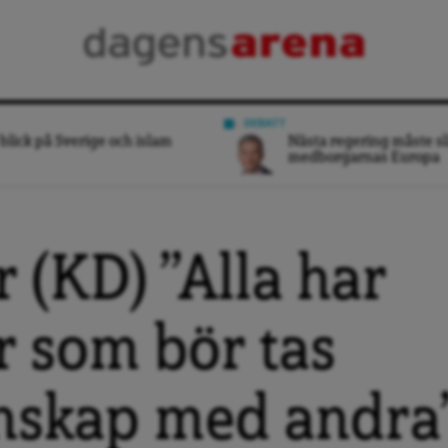
DEBATT
blick på Sverige och islam
Nästa regering måste sl
medborgarnas Europa
 (KD) ”Alla har
 som bör tas
enskap med andra