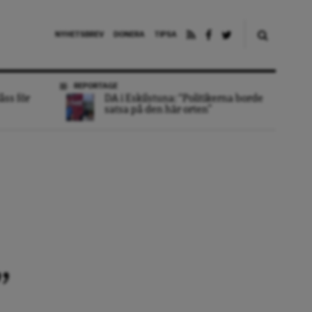
NYHETSBREV
DONERA
TIPSA
REPORTAGE
åss för
DA i Eskilstuna: “Politikerna borde
satsa på den här orten”
”