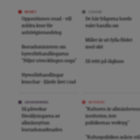
NYHET
LEDARE
Oppositionen enad – vill
De här frågorna borde
mildra krav för
valet handla om
anhöriginvandring
Målet är att fylla flödet
Bostadsministern om
med skit
hyresförhandlingarna:
”Följer utvecklingen noga”
Så trött på tågkaos
Hyresförhandlingar
kraschar – fjärde året i rad
GRANSKNING
INTERVJU
Så påverkar
”Kulturen är allmänheten
försäljningarna av
institution, inte
allmännyttan
politikernas verktyg”
bostadsmarknaden
”Kulturpolitiken måste stå