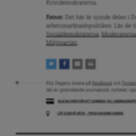
Kristdemokraterna.
Fotnot:
Det här är sjunde delen i 
arbetsmarknadspolitiken. Läs de t
Socialdemokraterna
,
Moderaterna
Miljöpartiet
.
Följ Dagens Arena på
Facebook
och
Twitter
del av granskande journalistik, nyheter, op
KLICKA HÄR FÖR ATT DONERA TILL ARENAGRUP
LÅT FLER FÅ VETA – TIPSA DAGENS ARENA