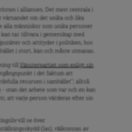
östen i alliansen. Det mest centrala i
r värnandet om det unika och lika
se alla människor som unika personer
an tas tillvara i gemenskap med
punkter och attityder i politiken, hos
llet i stort, kan och måste utmanas.
ning till
Vänsterpartiet som enligt sin
utgångspunkt i det faktum att
efulla resursen i samhället”; alltså
ig – utan det arbete som var och en kan
n; att varje person värderas efter sin
gsliv vill se över
ställningsskydd (las), välkomnas av