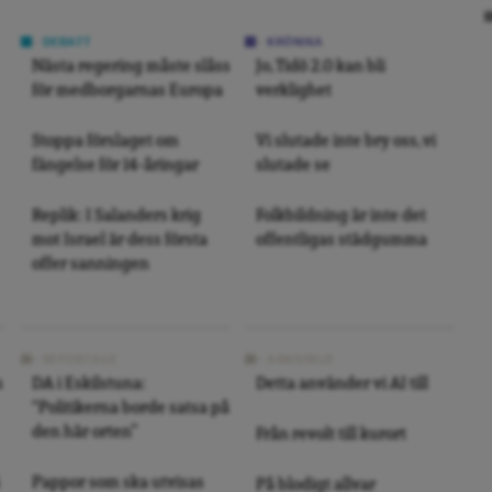
DEBATT
KRÖNIKA
Nästa regering måste slåss
Jo, Tidö 2.0 kan bli
för medborgarnas Europa
verklighet
Stoppa förslaget om
Vi slutade inte bry oss, vi
fängelse för 14-åringar
slutade se
Replik: I Salanders krig
Folkbildning är inte det
mot Israel är dess första
offentligas städgumma
offer sanningen
REPORTAGE
ARKIVBILD
s
DA i Eskilstuna:
Detta använder vi AI till
“Politikerna borde satsa på
den här orten”
Från revolt till kurort
Pappor som ska utvisas
På blodigt allvar