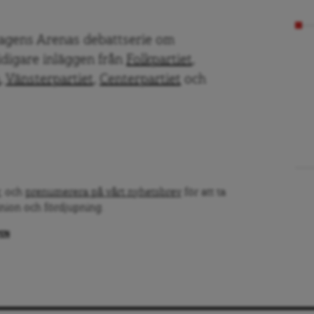
Dagens Arenas debattserie om
idigare inläggen från
Folkpartiet
,
,
Vänsterpartiet
,
Centerpartiet
och
, och
prenumerera på vårt nyhetsbrev
för att ta
inion och fördjupning.
PEN