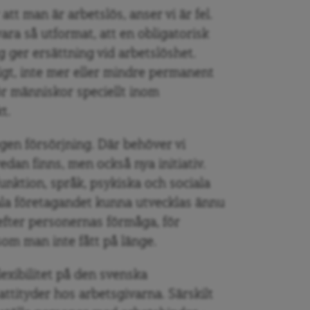
att man är arbetslös, anser vi är fel.
ra så utformat, att en obligatorisk
 ger ersättning vid arbetslöshet.
ligt, inte mer eller mindre permanent
för människor speciellt inom
t.
egen försörjning. Där behöver vi
an finns, men också nya initiativ.
nktion, språk, psykiska och sociala
ala företagandet kunna utvecklas ännu
fter personernas förmåga, för
 som man inte fått på länge.
exibilitet på den svenska
tityder hos arbetsgivarna. Särskilt