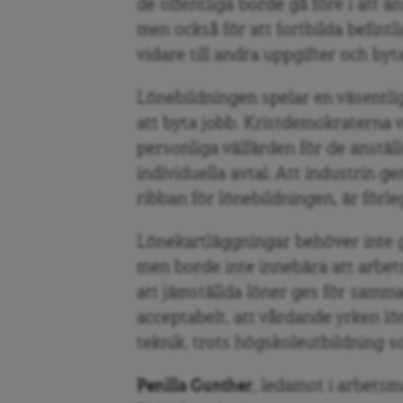
de offentliga borde gå före i att 
men också för att fortbilda befint
vidare till andra uppgifter och byt
Lönebildningen spelar en väsentlig 
att byta jobb. Kristdemokraterna 
personliga välfärden för de anställ
individuella avtal. Att industrin
ribban för lönebildningen, är förle
Lönekartläggningar behöver inte g
men borde inte innebära att arbets
att jämställda löner ges för samma 
acceptabelt, att vårdande yrken lö
teknik, trots högskoleutbildning s
Penilla Gunther
, ledamot i arbets