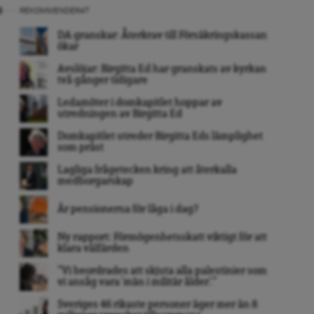
REKOMMENDERAT
DA granskar: Återkrav till Försäkringskassan
ökar
Avslöjar: Birgitta Ed har granskats av kyrkan
två gånger tidigare
Ledamöter i domkapitlet hoppar av
utredningen av Birgitta Ed
Domkapitlet utreder Birgitta Eds lämplighet
som präst
Lagliga frågetecken kring att återkalla
medborgarskap
Är pensionerna för låga i dag?
Ny rapport: Förmögenhetsskatt viktigt för att
klara välfärden
”Vi beordrades att skjuta alla palestinier som
vi ansåg vara ’män i militär ålder’. ”
Sveriges 46 rikaste personer äger mer än 8