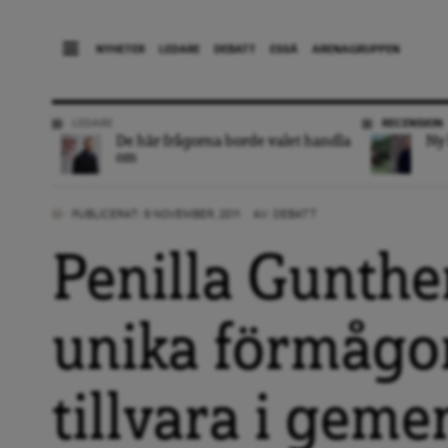
NYHETER
LEDARE
DEBATT
ESSÄ
ARENAGRUPPEN
LEDARE
RECENSION
De här frågorna borde valet handla
Ny 
om
PUBLICERAT: 9 NOVEMBER, 2011
AV:
DEBATT
Penilla Gunther
unika förmågor
tillvara i gem