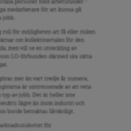
anställa personer med arbetshinder –
liga medarbetare för att kunna gå
a jobb.
roll för möjligheten att få eller risken
värnar om kollektivavtalen för den
da, men vill se en utveckling av
 genom LO-förbunden därmed ska sätta
gat.
öras mer än vart tredje år numera,
givarna är ointresserade av att veta
typ av jobb. Det är heller inte
nesätts lägre än inom industri och
om borde betraktas likvärdigt.
marknadsutskottet för