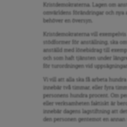
Kristdemokraterna. Lagen om ans
omvärldens förändringar och nya a
behöver en översyn.
Kristdemokraterna vill exempelvi
stödformer för anställning, ska omfa
anställd med lönebidrag till exem
och som haft tjänsten under längre
för turordningen vid uppsägningar
Vi vill att alla ska få arbeta hund
innebär två timmar, eller fyra ti
personens hundra procent. Om pe
eller verksamheten faktiskt är be
innebär dagens lagstiftning att det
den personen gentemot en annan s