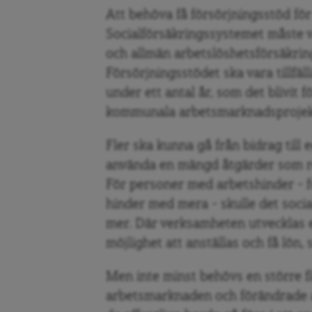
Att behöva få försörjningsstöd för 
Socialförsäkringssystemet måste va
och allmän arbetslöshetsförsäkring
Försörjningsstödet ska vara tillfäl
under ett antal år, som det blivit 
kommunala arbetsmarknadsprojek
Fler ska kunna gå från bidrag till 
använda en mängd åtgärder som red
För personer med arbetshinder – fu
hinder med mera – skulle det soci
mer. Där verksamheten utvecklas e
möjlighet att anställas och få lön,
Men inte minst behövs en större fl
arbetsmarknaden och förändrade at