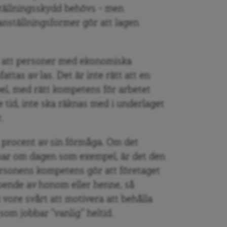
tällningsskydd behövs – men
nställningsformer gör att lagen
s att personer med ekonomiska
ttas av las. Det är inte rätt att en
pel, med rätt kompetens för arbetet
 tid, inte ska räknas med i underlaget
.
ra procent av sin förmåga. Om det
mmar om dagen som exempel, är det den
rsonens kompetens gör att företaget
roende av honom eller henne, så
 vore svårt att motivera att behålla
om jobbar ”vanlig” heltid.