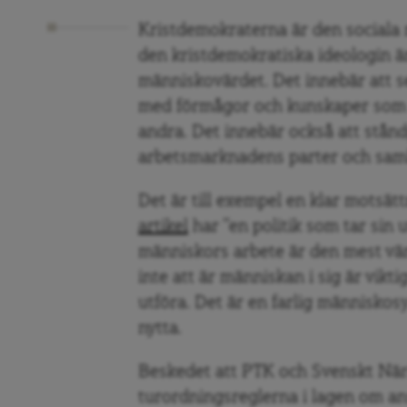
Kristdemokraterna är den sociala r
den kristdemokratiska ideologin ä
människovärdet. Det innebär att 
med förmågor och kunskaper som k
andra. Det innebär också att stånd
arbetsmarknadens parter och samhä
Det är till exempel en klar motsätt
artikel
har ”en politik som tar sin 
människors arbete är den mest värd
inte att är människan i sig är vikt
utföra. Det är en farlig människosy
nytta.
Beskedet att PTK och Svenskt Närin
turordningsreglerna i lagen om an