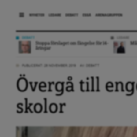
NYHETER
LEDARE
DEBATT
ESSÄ
ARENAGRUPPEN
DEBATT
LEDARE
Stoppa förslaget om fängelse för 14-
Mål
åringar
PUBLICERAT: 28 NOVEMBER, 2019
AV:
DEBATT
Övergå till eng
skolor