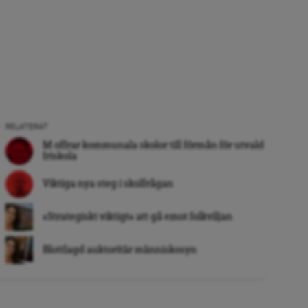
RELATERAT
M offrar kommunala skolor till förmån för utvald
friskola
Viktiga nya steg i skolfrågan
»Strategiskt viktigt« att gå emot folkviljan
Blottlagd auktoritär människosyn