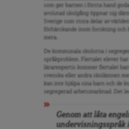
som ger barnen i första hand goda
avslutad skolgång öppnar sig där
Sverige som stora delar av världe
förhärskande inom forskning och h
mera.
De kommunala skolorna i segrege
språkproblem. Flertalet elever ha
lärarexpertis kommer flertalet bar
svenska eller andra skolämnen mer 
kan inte hjälpa sina barn och de k
segregerad arbetsmarknad. Det lede
Genom att låta engel
undervisningsspråk 