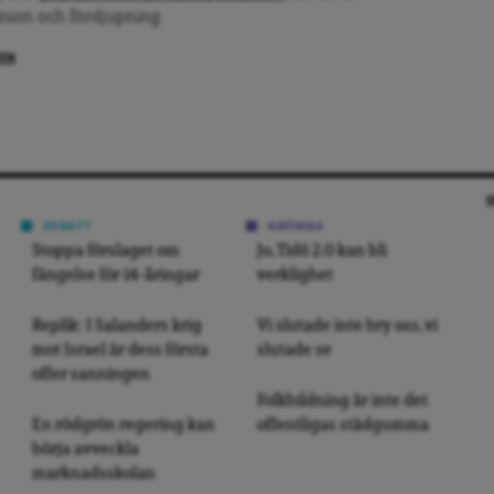
inion och fördjupning.
PEN
DEBATT
KRÖNIKA
Stoppa förslaget om
Jo, Tidö 2.0 kan bli
fängelse för 14-åringar
verklighet
Replik: I Salanders krig
Vi slutade inte bry oss, vi
mot Israel är dess första
slutade se
offer sanningen
Folkbildning är inte det
En rödgrön regering kan
offentligas städgumma
börja avveckla
marknadsskolan