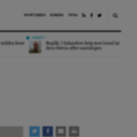
NYHETSBREV
DONERA
TIPSA
DEBATT
 mildra krav
Replik: I Salanders krig mot Israel är
dess första offer sanningen