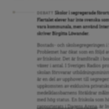
Skolor i segregerade föror
DEBATT
Flertalet elever har inte svenska so
vara kommunala, men använd Intern
skriver Birgitta Löwander.
Bostads- och skolsegregeringen i 
Problemet har ökat som en följd av
av friskolor. Det är framförallt i
växer i antal. I Sveriges Radios 
skolan försvarar utbildningsminis
är en del av upphovet till segreger
uppkomsten av exklusiva privatskol
medelklassbarnens föräldrar målme
med hög status. En friskola som hö
rapporterats i Dagens Arena
, är 