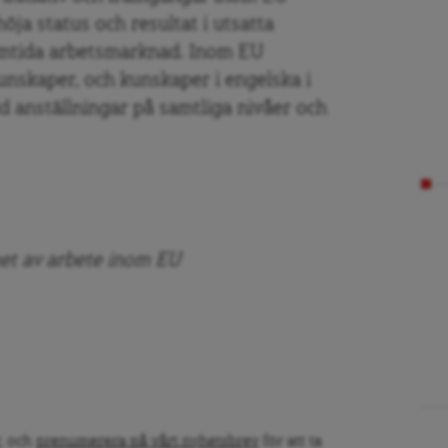
öja status och resultat i utsatta
amtida arbetsmarknad. Inom EU
nskaper, och kunskaper i engelska i
d anställningar på samtliga nivåer och
het av arbete inom EU
, och
prenumerera på vårt nyhetsbrev
för att ta