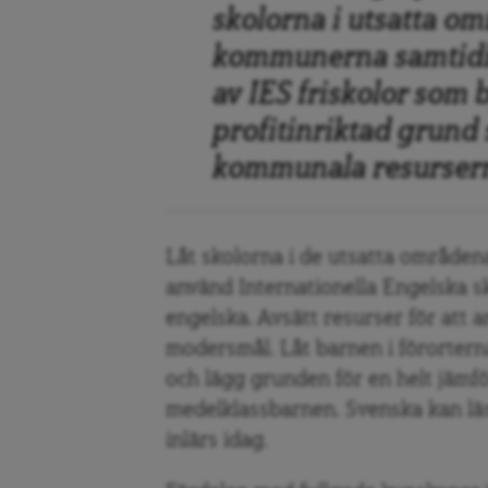
skolorna i utsatta o
kommunerna samtidig
av IES friskolor som
profitinriktad grund
kommunala resurser
Låt skolorna i de utsatta område
använd Internationella Engelska 
engelska. Avsätt resurser för att 
modersmål. Låt barnen i förorterna
och lägg grunden för en helt jäm
medelklassbarnen. Svenska kan lä
inlärs idag.