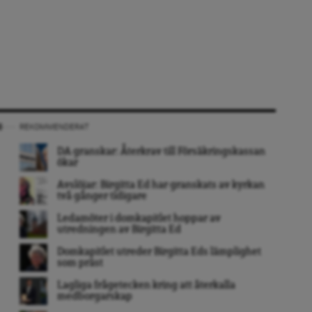
REKOMMENDERAT
DA granskar: Återkrav till Försäkringskassan
ökar
Avslöjar: Birgitta Ed har granskats av kyrkan
två gånger tidigare
Ledamöter i domkapitlet hoppar av
utredningen av Birgitta Ed
Domkapitlet utreder Birgitta Eds lämplighet
som präst
Lagliga frågetecken kring att återkalla
medborgarskap