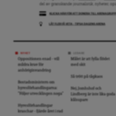
del av granskande journalistik, nyheter, op
KLICKA HÄR FÖR ATT DONERA TILL ARENAGRUP
LÅT FLER FÅ VETA – TIPSA DAGENS ARENA
NYHET
LEDARE
Oppositionen enad – vill
Målet är att fylla flödet
mildra krav för
med skit
anhöriginvandring
Så trött på tågkaos
Bostadsministern om
hyresförhandlingarna:
Nej, Jomhshof och
”Följer utvecklingen noga”
Lindberg är inte lika goda
kålsupare
Hyresförhandlingar
kraschar – fjärde året i rad