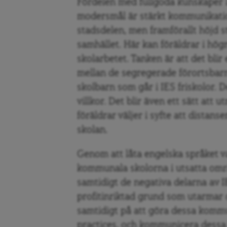
Fördelen med fullgoda kunskaper i
modersmål är stärkt kommunikati
stadsdelen, men framförallt höjd 
samhället. Här kan föräldrar i högr
skolarbetet. Tanken är att det blir
mellan de segregerade förortsbarn
skolbarn som går i IES friskolor. 
villkor. Det blir även ett sätt att 
föräldrar väljer i syfte att dista
skolan.
Genom att låta engelska språket v
kommunala skolorna i utsatta o
samtidigt de negativa delarna av 
profitinriktad grund som utarmar
samtidigt på att göra dessa kommu
practices, och kommunicera dessa