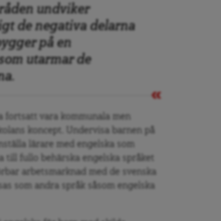
mråden undviker
t de negativa delarna
 bygger på en
 som utarmar de
na.
na fortsatt vara kommunala men
skolans koncept. Undervisa barnen på
anställa lärare med engelska som
 till fullo behärska engelska språket
förbar arbetsmarknad med de svenska
sas som andra språk såsom engelska