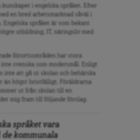
 kunskaper i engelska språket. Efter
med en bred arbetsmarknad såväl i
n. Engelska språket är som bekant
ögre utbildning, IT, näringsliv med
rade förortsområden har stora
r inte svenska som modersmål. Enligt
n inte att gå ut skolan och behärska
än högst bristfälligt. Föräldrarna
ommer ut från skolan till en
r mig fram till följande förslag.
ska språket vara
i de kommunala