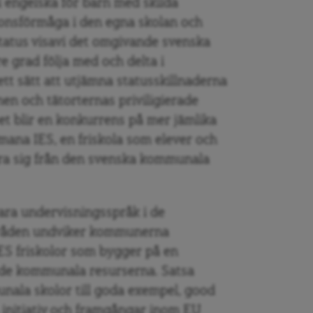
 engelska för barn med skilda
onsförmåga i den egna skolan och
status visavi det omgivande svenska
e grad följa med och delta i
 ett sätt att utjämna statusskillnaderna
en och tätorternas priviligierade
Det blir en konkurrens på mer jämlika
utmana IES, en friskola som elever och
nsera sig från den svenska kommunala
ara undervisningsspråk i de
mråden undviker kommunerna
IES friskolor som bygger på en
 de kommunala resurserna. Satsa
nala skolor till goda exempel, good
 initiativ och framgångar inom EU