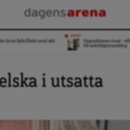
NYHET
et är att fylla flödet med skit
Oppositionen enad – vill
för anhöriginvandring
elska i utsatta