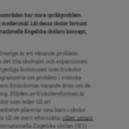
tsområden har stora språkproblem.
m modersmål. Låt dessa skolor fortsatt
ationella Engelska skolans koncept,
Sverige är ett växande problem.
 det fria skolvalet och expansionen
 borgerliga kommuner som friskolor
programserie om problem i svenska
tern friskolornas varande även om de
ing. Följden av friskolereformen är
or som leder till att
dvetet placerar sina barn i skolor
r till de mest eftersökta,
vilket senast
Internationella Engelska skolan (IES)