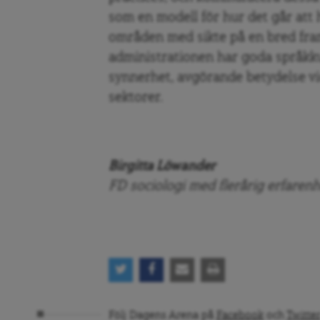
som en modell för hur det går att h
områden med sikte på en bred fr
administrationen har goda språkku
synnerhet, avgörande betydelse vi
sektorer.
Birgitta Löwander
FD sociologi med flerårig erfaren
Följ Dagens Arena på
Facebook
och
Twitter