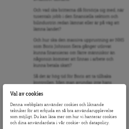
Och vad ska britterna då försörja sig med, när
tusentals jobb i den finansiella sektorn och
bilindustrin redan lämnat eller är på väg att
lämna landet?
Och hur ska den massiva upprustning av NHS
som Boris Johnson flera gånger utlovat
kunna finansieras om färre människor än
någonsin kommer att finnas i arbete och
kunna betala skatt?
Så det är hög tid för Boris att ta tillbaka
kontrollen. Men man avundas inte hans
möjligheter att klara sitt gamla vallöfte.
Val av cookies
Denna webbplats använder cookies och liknande
tekniker för att erbjuda en så bra användarupplevelse
som möjligt. Du kan läsa mer om hur vi hanterar cookies
och dina användardata i vår cookie- och datapolicy.