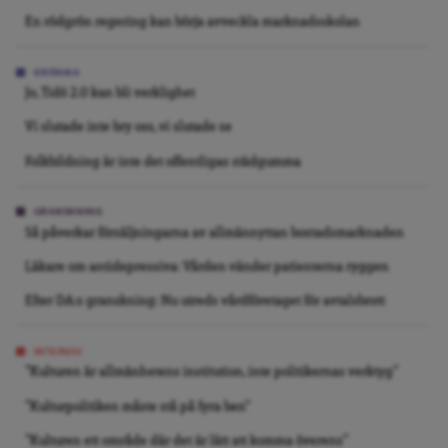
En rödgrön regering kan börja avveckla marknadsskolan
KRÖNIKA
Jo, Tidö 2.0 kan bli verklighet
Vi slutade inte bry oss, vi slutade se
Folkbildning är inte det offentligas städgumma
GRANSKNING
Så påverkar försäljningarna av allmännyttan bostadsmarknaden
Läkare om antidepressiva: Vården vänder patienterna ryggen
Efter DA:s granskning: Nu utreds vårdföretaget för avtalsbrott
INTERVJU
”Kulturen är allmänhetens institution, inte politikernas verktyg”
”Kulturpolitiken måste stå på fyra ben”
”Kulturen ett område där det är lätt att komma överens”