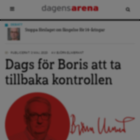
DEBATT
”
Stoppa förslaget om fängelse för 14-åringar
PUBLICERAT: 3 MAJ, 2020
AV:
BJÖRN ELMBRANT
Dags för Boris att ta
tillbaka kontrollen