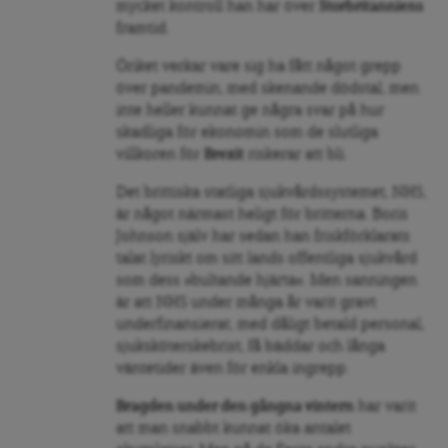
mycket kontroll han har över
Storbritanniens
framtid.
Öriket verkar vare sig ha fått något grepp
över pandemin, med skenande dödstal, men
inte heller kunnat ge några svar på hur
skadliga för ekonomin som de slutliga
villkoren för
Brexit
riskerar att bli.
Det brittiska statliga sjukvårdssystemet, NHS,
är något närmast heligt för britterna. Boris
Johnson själv har sedan han friskförklarats
talat lyriskt om sitt lands offentliga sjukvård
som dess »bultande hjärta«. Men sanningen
är att NHS under många år varit gravt
underfinansierat, med dåligt betald personal,
sjuksköterskebrist, få bäddar och långa
väntetider även för enkla ingrepp.
Bragden under den gångna vintern
har varit
att man snabbt kunnat öka antalet