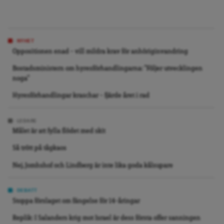
NYHET
Oppositionen enad – vill mildra krav för anhöriginvandring
Bostadsministern om hyresförhandlingarna: ”Följer utvecklingen
noga”
Hyresförhandlingar kraschar – fjärde året i rad
LEDARE
Målet är att fylla flödet med skit
Så trött på tågkaos
Nej, Jomhshof och Lindberg är inte lika goda kålsupare
DEBATT
Stoppa förslaget om fängelse för 14-åringar
Replik: I Salanders krig mot Israel är dess första offer sanningen