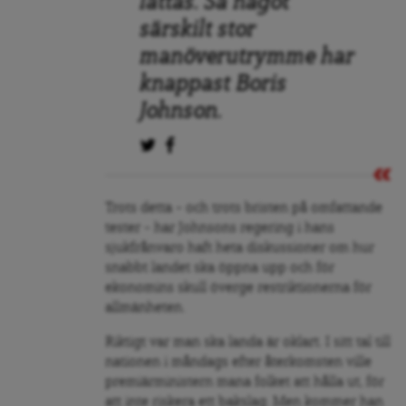
lättas. Så något
särskilt stor
manöverutrymme har
knappast Boris
Johnson.
Trots detta – och trots bristen på omfattande
tester – har Johnsons regering i hans
sjukfrånvaro haft heta diskussioner om hur
snabbt landet ska öppna upp och för
ekonomins skull överge restriktionerna för
allmänheten.
Riktigt var man ska landa är oklart. I sitt tal till
nationen i måndags efter återkomsten ville
premiärministern mana folket att hålla ut, för
att inte riskera ett bakslag. Men kommer han