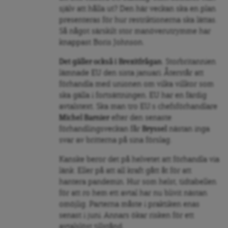
själv att hålla ut? Den här veckan ska en plan
presenteras för hur restriktionerna ska lättas.
Så något särskilt stor manöverutrymme har
knappast Boris Johnson.
Det gäller också i
Brexitfrågan
. Storbritannien
lämnade EU den sista januari. Återstår att
förhandla med unionen om vilka villkor som
ska gälla i fortsättningen. EU har en färdig
avtalstext. Ska man tro EU:s chefsförhandlare
Michel Barnier
efter den senaste
förhandlingsveckan får
Bryssel
nästan inga
svar av britterna på sina förslag.
Kanske beror det på helvetet att förhandla via
länk. Eller på att all kraft gått åt för att
hantera pandemin. Hur som helst, tidtabellen
för att ro hem ett avtal har nu blivit nästan
omöjlig. Parterna måste i praktiken enas
senast i juni. Annars ökar risken för ett
avtalslöst tillstånd.