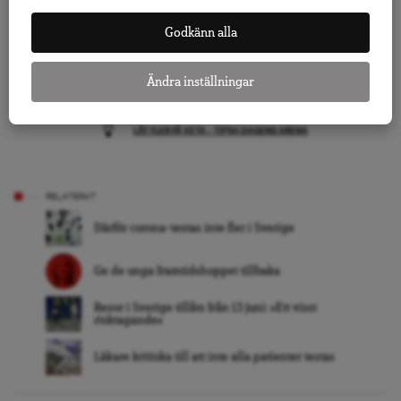
Följ Dagens Arena på
Facebook
och
Twitter
, och
Godkänn alla
prenumerera på vårt nyhetsbrev
för att ta del av
granskande journalistik, nyheter, opinion och
fördjupning.
Ändra inställningar
KLICKA HÄR FÖR ATT DONERA TILL ARENAGRUPPEN
LÅT FLER FÅ VETA – TIPSA DAGENS ARENA
RELATERAT
Därför corona-testas inte fler i Sverige
Ge de unga framtidshoppet tillbaka
Resor i Sverige tillåts från 13 juni: »Ett visst
risktagande«
Läkare kritiska till att inte alla patienter testas