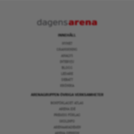
INNEHÅLL
NYHET
GRANSKNING
ANALYS
INTERVJU
BLOGG
LEDARE
DEBATT
KRÖNIKA
ARENAGRUPPEN ÖVRIGA VERKSAMHETER
BOKFÖRLAGET ATLAS
ARENA IDÉ
PREMISS FÖRLAG
SKOLINFO
ARENAAKADEMIN
ARENA OPINION