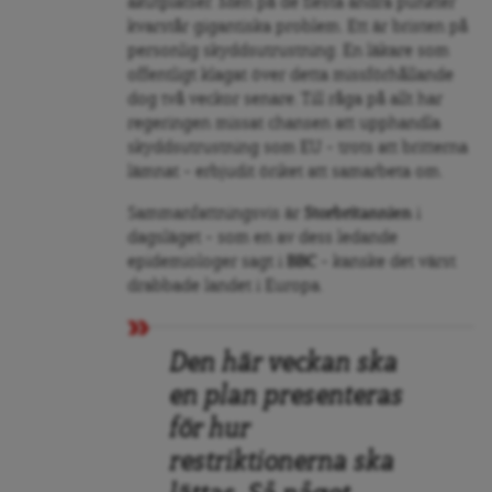
akutplatser. Men på de flesta andra punkter
kvarstår gigantiska problem. Ett är bristen på
personlig skyddsutrustning. En läkare som
offentligt klagat över detta missförhållande
dog två veckor senare. Till råga på allt har
regeringen missat chansen att upphandla
skyddsutrustning som EU – trots att britterna
lämnat – erbjudit öriket att samarbeta om.
Sammanfattningsvis är
Storbritannien
i
dagsläget – som en av dess ledande
epidemiologer sagt i
BBC
– kanske det värst
drabbade landet i Europa.
Den här veckan ska
en plan presenteras
för hur
restriktionerna ska