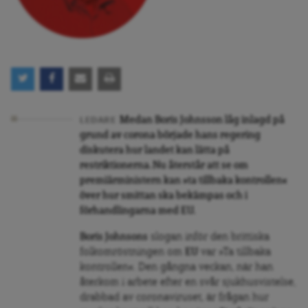
Medan Boris Johnsson låg inlagd på
LEDARE
grund av corona började hans regering
diskutera hur landet kan lätta på
restriktionerna. Nu återstår att se om
premiärministern kan »ta tillbaka kontrollen«
över hur smittan ska bekämpas och i
förhandlingarna med EU.
Boris Johnsons
slogan inför den brittiska
folkomröstningen om
EU
var »Ta tillbaka
kontrollen«. Den gångna veckan, när han
återkom i arbete efter en svår sjukhusvistelse,
drabbad av coronaviruset, är frågan hur