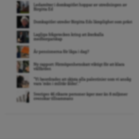
Ledamöter i domkapitlet hoppar av utredningen av
Birgitta Ed
Domkapitlet utreder Birgitta Eds lämplighet som präst
Lagliga frågetecken kring att återkalla
medborgarskap
Är pensionerna för låga i dag?
Ny rapport: Förmögenhetsskatt viktigt för att klara
välfärden
”Vi beordrades att skjuta alla palestinier som vi ansåg
vara ’män i militär ålder’. ”
Sveriges 46 rikaste personer äger mer än 8 miljoner
svenskar tillsammans