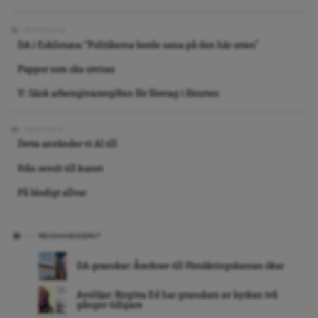
REPORTAGE
DA i Eskilstuna: “Politikerna borde satsa på den här orten”
Pappor som ska utvisas
V: Sänk arbetsgivaravgiften för företag i förorten
ARKIVBILD
Detta använder vi AI till
Från revolt till kurort
På blodigt allvar
REKOMMENDERAT
DA granskar: Återkrav till Försäkringskassan ökar
Avslöjar: Birgitta Ed har granskats av kyrkan två
gånger tidigare