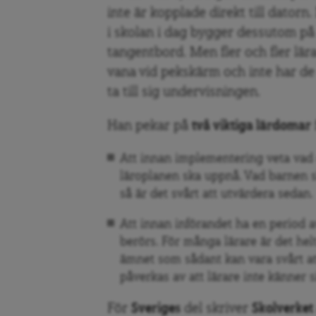
inte är kopplade direkt till dator
i skolan i dag bygger dessutom p
tangentbord. Men fler och fler lär
vana vid pekskärm och inte har d
ta till sig undervisningen.
Han pekar på
två viktiga lärdomar
Att innan implementering veta vad 
läroplanen ska uppnå. Vad barnen sk
så är det svårt att utvärdera sedan.
Att innan införandet ha en period a
berörs. För många lärare är det he
ämnet som sådant kan vara svårt att
påverkas av att lärare inte känner s
För
Sveriges
del skriver
Skolverket