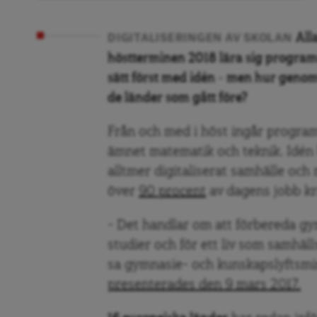
All
DIGITALISERINGEN AV SKOLAN
höstterminen 2018 lära sig program
sätt först med idén – men hur genomtä
de länder som gått före?
Från och med i höst ingår programm
ämnet matematik och teknik. Idén b
alltmer digitaliserat samhälle och 
över
90 procent
av dagens jobb k
– Det handlar om att förbereda gy
studier och för ett liv som samhäll
sa gymnasie- och kunskapslyftsmi
presenterades den 9 mars 2017.