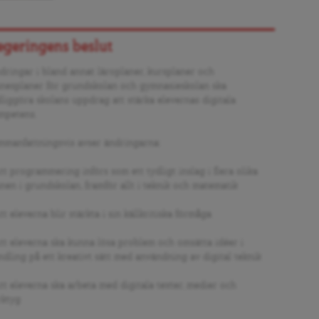
egeringens beslut
dringar i bland annat läroplaner, kursplaner och
nesplaner för grundskolan och gymnasieskolan ska
dliggöra skolans uppdrag att stärka elevernas digitala
mpetens.
mmanfattningsvis avser ändringarna:
tt programmering införs som ett tydligt inslag i flera olika
nen i grundskolan, framför allt i teknik och matematik
tt eleverna blir stärkta i sin källkritiska förmåga
Att eleverna ska kunna lösa problem och omsätta idéer i
ndling på ett kreativt sätt med användning av digital teknik
Att eleverna ska arbeta med digitala texter, medier och
rktyg