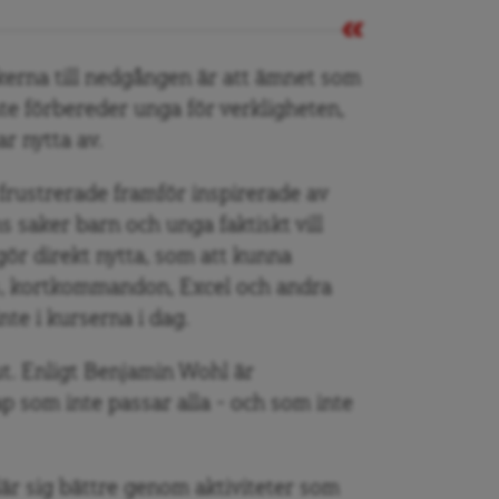
kerna till nedgången är att ämnet som
nte förbereder unga för verkligheten,
ar nytta av.
 frustrerade framför inspirerade av
s saker barn och unga faktiskt vill
gör direkt nytta, som att kunna
us, kortkommandon, Excel och andra
te i kurserna i dag.
t. Enligt Benjamin Wohl är
 som inte passar alla – och som inte
 lär sig bättre genom aktiviteter som