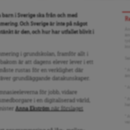
a barn i Sverige ska från och med
R
mering. Och Sverige är inte på något
Än
nkt är den, och hur har utfallet blivit i
äm
ty
ko
ering i grundskolan, framför allt i
Sa
akom är att dagens elever lever i ett
måste rustas för en verklighet där
° A
äm
räver grundläggande datakunskaper.
° A
mnasieeleverna för jobb, vidare
° 
smedborgare i en digitaliserad värld,
ha
nister
Anna Ekström
när förslaget
° 
ve