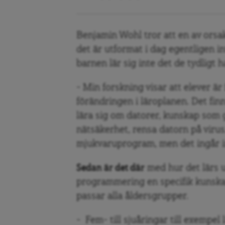
Benjamin Wohl tror att en av orsa
det är utformat i dag egentligen i
barnen lär sig inte det de tydligt h
– Min forskning visar att elever är
förändringen i läroplanen. Det finn
lära sig om datorer, kunskap som 
nätsäkerhet, rensa datorn på vir
mjukvaruprogram, men det ingår in
Sedan är det där
med hur det lärs u
programmering en specifik kunskap
passar alla åldersgrupper.
– Fem- till sjuåringar till exempel