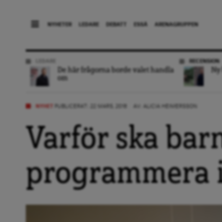
NYHETER
LEDARE
DEBATT
ESSÄ
ARENAGRUPPEN
LEDARE
RECENSION
De här frågorna borde valet handla
Ny 
om
NYHET
PUBLICERAT: 22 MARS, 2018
AV:
ALICIA HEIMERSSON
Varför ska barn
programmera i