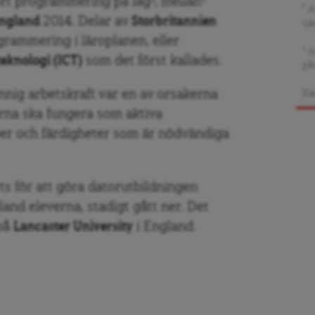
rt programmering på låg-, mellan-
° 
ngland
2014. Delar av
Storbritannien
tjä
grammering i läroplanen, eller
° A
eknologi (ICT)
som det först kallades.
på
nig arbetskraft var en av orsakerna
Kä
erna ska fungera som aktiva
er och färdigheter som är nödvändiga
ts för att göra datorutbildningen
land eleverna, stadigt gått ner. Det
 på
Lancaster University
i England.