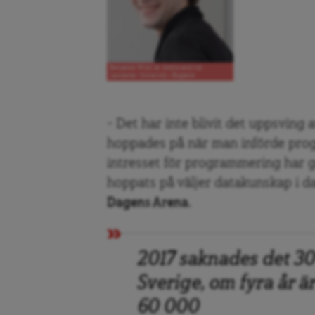
Benjamin Wohl, är doktorand vid
Lancaster University i England
– Det har inte blivit det uppsving
hoppades på när man införde pro
intresset för programmering har g
hoppats på väljer datakunskap i dag
Dagens Arena.
2017 saknades det 3
Sverige, om fyra år ä
60 000