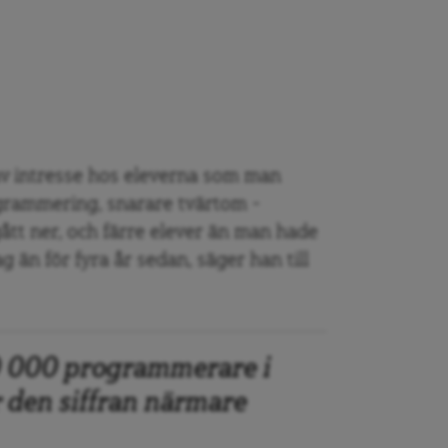
 av intresse hos eleverna som man
grammering, snarare tvärtom –
ått ner, och färre elever än man hade
 än för fyra år sedan, säger han till
0 000 programmerare i
r den siffran närmare