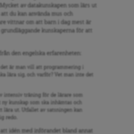
n. Mycket av datakunskapen som lärs ut
å att du kan använda mus och
are vittnar om att barn i dag mest är
e grundläggande kunskaperna för att
från den engelska erfarenheten:
det är man vill att programmering i
a lära sig, och varför? Vet man inte det
v intensiv träning för de lärare som
lt ny kunskap som ska inhämtas och
 lära ut. Utfallet av satsningen kan
ig redo.
att idén med införandet bland annat