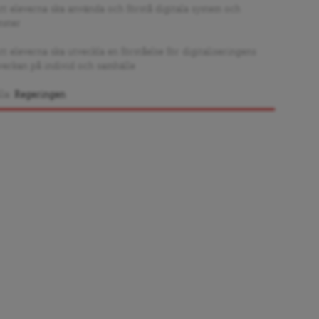
Att eleverna ska använda och förstå digitala system och
nster
tt eleverna ska utveckla en förståelse för digitaliseringens
verkan på individ och samhälle
lla:
Regeringen