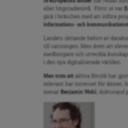
16 europeiska länder
har redan infö
eller högstadienivå. Först ut var
E
gick i bräschen med att införa pro
informations- och kommunikationst
Landets skriande behov av datakun
till satsningen. Men även att elev
medborgare och utveckla kunskap
i den nya digitaliserade världen.
Men trots att
aktiva försök har gjor
relevant har intresset för ämnet, b
menar
Benjamin Wohl
, doktorand