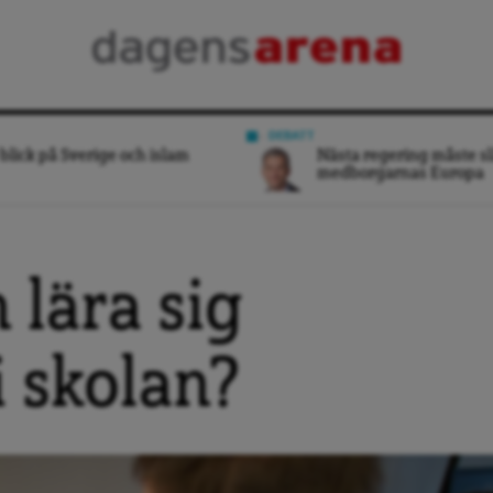
DEBATT
blick på Sverige och islam
Nästa regering måste sl
medborgarnas Europa
 lära sig
 skolan?