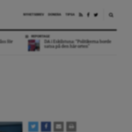
NYHETSBREV
DONERA
TIPSA
REPORTAGE
åss för
DA i Eskilstuna: “Politikerna borde
satsa på den här orten”