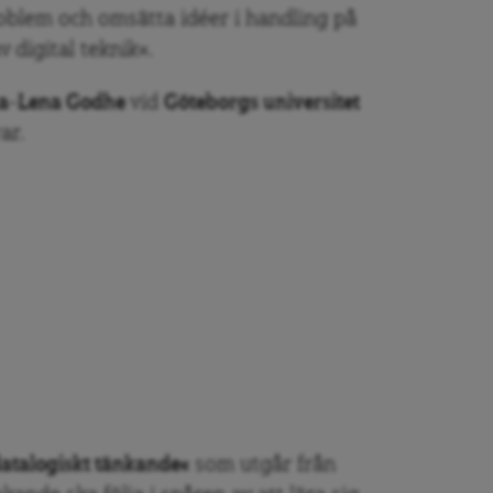
roblem och omsätta idéer i handling på
 digital teknik«.
a-Lena Godhe
vid
Göteborgs universitet
ar.
atalogiskt tänkande«
som utgår från