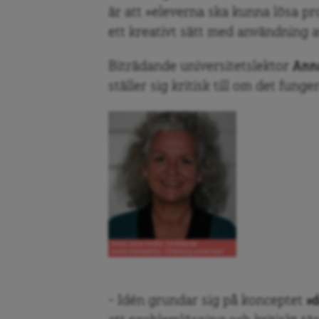
är att »eleverna ska kunna lösa p
ett kreativt sätt med användning av
Biträdande universitetslektor
Ann
ställer sig kritisk till om det funger
Anna-Lena Godhe, biträdande
universitetslektor, Göteborg universitet
– Idén grundar sig på konceptet
»d