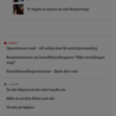
Vi vägrar acceptera ett nytt Fattigsverige
NYHET
Oppositionen enad – vill mildra krav för anhöriginvandring
Bostadsministern om hyresförhandlingarna: ”Följer utvecklingen
noga”
Hyresförhandlingar kraschar – fjärde året i rad
LEDARE
De här frågorna borde valet handla om
Målet är att fylla flödet med skit
Så trött på tågkaos