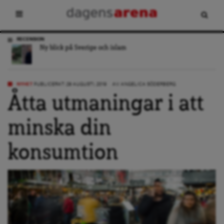
RECENSION
Ny blick på Sverige och islam
NYHET
PUBLICERAT: 29 AUGUSTI, 2019
AV:
ANGELICA SÖDERBERG
Åtta utmaningar i att
minska din
konsumtion