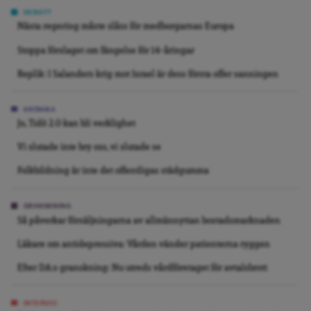
DEBATT
Nästa regering måste slåss för medborgarnas Europa
Stoppa förslaget om fängelse för 14-åringar
Replik: I Salanders krig mot Israel är dess första offer sanningen
KRÖNIKA
Jo, Tidö 2.0 kan bli verklighet
Vi slutade inte bry oss, vi slutade se
Folkbildning är inte det offentligas städgumma
GRANSKNING
Så påverkar försäljningarna av allmännyttan bostadsmarknaden
Läkare om antidepressiva: Vården vänder patienterna ryggen
Efter DA:s granskning: Nu utreds vårdföretaget för avtalsbrott
INTERVJU