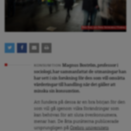
Foto: Rudy och Peter Skitterians / Pixabay
Magnus Boström, professor i
KONSUMTION
sociologi, har sammanfattat de utmaningar han
har sett i sin forskning för den som vill omsätta
värderingar till handling när det gäller att
minska sin konsumtion.
Att fundera på dessa är en bra början för den
som vill gå igenom vilka förändringar som
kan behövas för att sluta överkonsumera,
menar han. De åtta punkterna publicerade
ursprungligen på
Örebro universitets