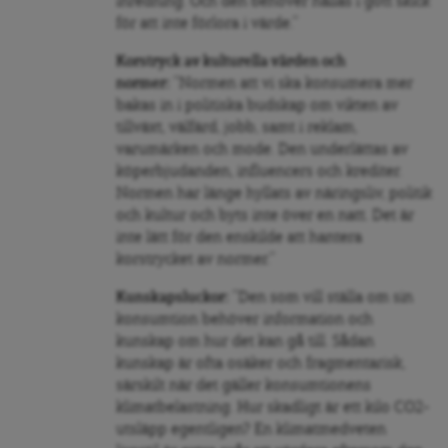
inredning. Och den behöver hållas i gott skick
för att inte förlora i värde.”
Korstryck av kulturella värden och
normer:
”Normen att vi ska konsumera mer
bakas in i politiska budskap om vikten av
tillväxt, välfärd, jobb, samt i reklam,
varumärken och mode. Den underlättas av
köperbjudanden, influencers och krediter.
Normen har länge hyllats av näringsliv, politik
och kultur och byts inte över en natt. Det är
inte lätt för den enskilde att hantera
korstrycket av normer.”
Kunskapsluckor:
”Den som vill ställa om sin
konsumtion behöver information och
kunskap om hur det kan gå till. Sådan
kunskap är ofta osäker och fragmentarisk,
särskilt när det gäller konsumtionens
klimatbelastning. Hur skadligt är ett kilo CO2-
utsläpp egentligen? En klimatmedveten