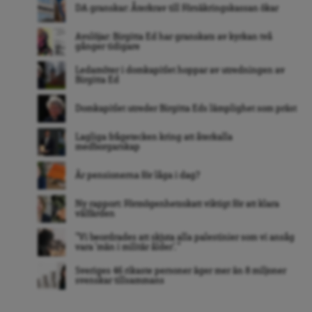
DA granskar: Återkrav till Försäkringskassan ökar
Avslöjar: Birgitta Ed har granskats av kyrkan två
gånger tidigare
Ledamöter i domkapitlet hoppar av utredningen av
Birgitta Ed
Domkapitlet utreder Birgitta Eds lämplighet som präst
Lagliga frågetecken kring att återkalla
medborgarskap
Är pensionerna för låga i dag?
Ny rapport: Förmögenhetsskatt viktigt för att klara
välfärden
”Vi beordrades att skjuta alla palestinier som vi ansåg
vara ’män i militär ålder’. ”
Sveriges 46 rikaste personer äger mer än 8 miljoner
svenskar tillsammans