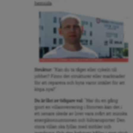
hemsida
.
Magnus Boström, professor i sociologi vid Örebro universitet
Struktur:
”Kan du ta tåget eller cykeln till
jobbet? Finns det strukturer eller marknader
för att reparera och byta varor istället för att
köpa nya?”
Du är låst av tidigare val:
”Har du en gång
gjort en villainvestering i förorten kan det i
ett senare skede av livet vara svårt att minska
energikonsumtionen och biltransporter. Den
stora villan ska fyllas med möbler och