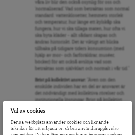
våra liv blir den också osynlig för oss och
’normaliserad’. Vad som betraktas som normal
standard: vattenklosetter, hemmets storlek
och temperatur, hur länge ett kylskåp ska
fungera, hur vi ska tillaga maten, hur ofta vi
ska byta kläder – allt sådant skapas och
ändras historiskt. Det är viktigt att blicka
tillbaka på tidigare tiders konsumtion (med
hjälp av mor- och farföräldrar, muséer,
böcker) för att också avslöja vad som
betraktas som självklart och normalt i vår tid.”
Brist på kollektivt ansvar:
”Även om den
enskilde individen har en del av ansvaret är
det nödvändigt med kollektiva rörelser och
institutionella lösningar. Brist på kollektivt
handlande kan leda till att individen kan
Val av cookies
känna att det är meningslöst att göra
uppoffringar om inte samhället eller andra
Denna webbplats använder cookies och liknande
människor gör det i tillräcklig utsträckning, i
tekniker för att erbjuda en så bra användarupplevelse
synnerhet de med pengar och makt. Det krävs
som möjligt. Du kan läsa mer om hur vi hanterar cookies