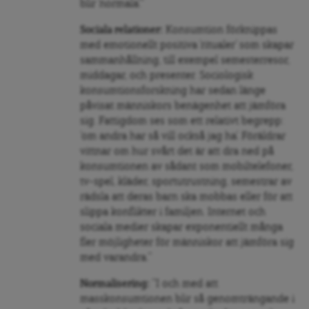
blir ’normala’.”
Sociala relationer:
Konsumtion förknippas
med emotionellt positiva ’ritualer’ som skapar
sammanhållning, till exempel semesterresor,
middagar, och presenter. Sociologisk
konsumtionsforskning har sedan länge
påvisat människors benägenhet att jämföra
sig. Fattigdom ses som ett relativt begrepp:
’om andra har så vill också jag ha’. Föräldrar
vittnar om hur svårt det är att dra ned på
konsumtionen av sådant som mobiltelefoner,
tv-spel, kläder, sportutrustning, semestrar av
rädsla att deras barn ska mobbas eller för att
slippa konflikter i familjen. Internet och
sociala medier skapar exponentiellt många
fler möjligheter för människor att jämföra sig
med varandra.”
Normalisering:
”I och med att
masskonsumtionen blir så genomträngande i