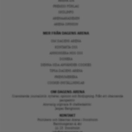
ARENA IDÉ
PREMISS FÖRLAG
SKOLINFO
ARENAAKADEMIN
ARENA OPINION
MER FRÅN DAGENS ARENA
OM DAGENS ARENA
KONTAKTA OSS
ANNONSERA HOS OSS
DONERA
DENNA SIDA ANVÄNDER COOKIES
TIPSA DAGENS ARENA
PRENUMERERA
COOKIE-INSTÄLLNINGAR
OM DAGENS ARENA
Granskande journalistik, nyheter, opinion och fördjupning. Från ett oberoende
perspektiv.
Ansvarig utgivare & chefredaktör:
Jesper Bengtsson
KONTAKT
Politikens och Idéernas Arena i Stockholm
Barnhusgatan 4, 4tr
111 23 Stockholm