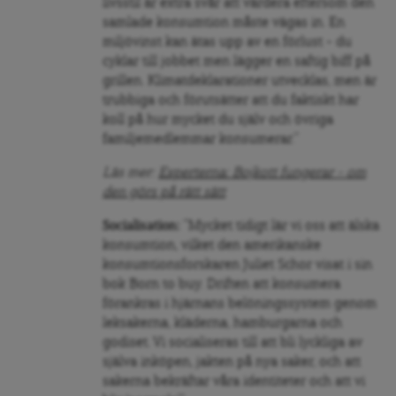
livsstil är extra svår att värdera eftersom den
samlade konsumtion måste vägas in. En
miljövinst kan ätas upp av en förlust – du
cyklar till jobbet men lägger en saftig biff på
grillen. Klimatdeklarationer utvecklas, men är
trubbiga och förutsätter att du faktiskt har
koll på hur mycket du själv och övriga
familjemedlemmar konsumerar.”
Läs mer:
Experterna: Bojkott fungerar – om
den görs på rätt sätt
Socialisation:
”Mycket tidigt lär vi oss att älska
konsumtion, vilket den amerikanske
konsumtionsforskaren Juliet Schor visat i sin
bok Born to buy. Driften att konsumera
förankras i hjärnans belöningssystem genom
leksakerna, kläderna, hamburgarna och
godiset. Vi socialiseras till att bli lyckliga av
själva inköpen, jakten på nya saker, och att
sakerna bekräftar våra identiteter och att vi