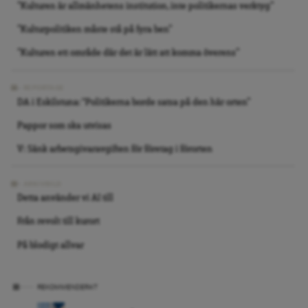
”Kulturen är allmänhetens institution, inte politikernas verktyg”
”Kulturpolitiken måste stå på fyra ben”
”Kulturen ett område där det är lätt att komma överens”
REPORTAGE
DA i Eskilstuna: “Politikerna borde satsa på den här orten”
Pappor som ska utvisas
V: Sänk arbetsgivaravgiften för företag i förorten
ARKIVBILD
Detta använder vi AI till
Från revolt till kurort
På blodigt allvar
REKOMMENDERAT