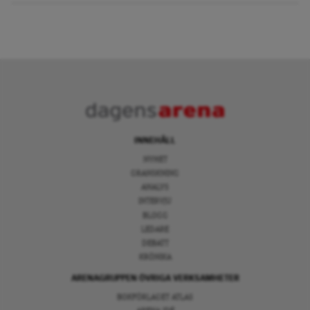
INNEHÅLL
NYHET
GRANSKNING
ANALYS
INTERVJU
BLOGG
LEDARE
DEBATT
KRÖNIKA
ARENAGRUPPEN ÖVRIGA VERKSAMHETER
BOKFÖRLAGET ATLAS