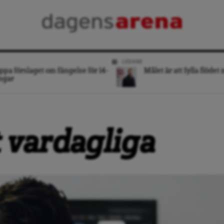
LEDARE
ppa förslaget om fängelse för 14-
Målet är att fylla flödet
ngar
 vardagliga