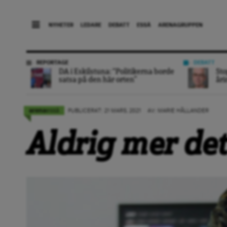
NYHETER
LEDARE
DEBATT
ESSÄ
ARENAGRUPPEN
REPORTAGE
DEBATT
DA i Eskilstuna: “Politikerna borde
Sto
satsa på den här orten”
åri
essä
arena
PUBLICERAT: 21 MARS, 2021
AV: MARIE HÅLLANDER
Aldrig mer det