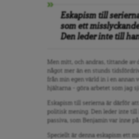
Eskapism till serierna
som ett misslyckande,
Den leder inte till ha
Men mitt, och andras, tittande av d
något mer än en stunds tidsfördri
från min egen värld in i en annan v
hjältarna – göra arbetet som jag sj
Eskapism till serierna är därför at
politisk mening. Den leder inte til
passiva, som Benjamin var inne på
Speciellt är denna eskapism ett 