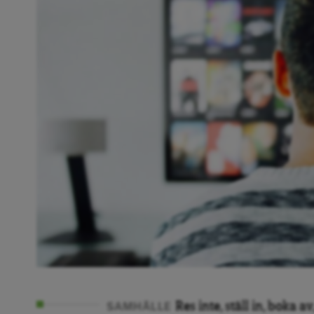
Res inte, ställ in, boka 
SAMHÄLLE