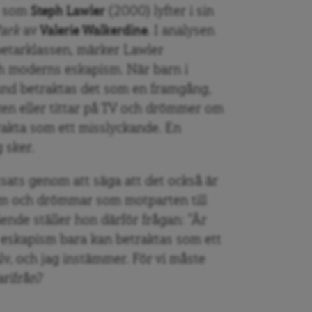
s som
Steph Lawler
(2000) lyfter i sin
Park
av
Valerie Walkerdine
. I analysen
betarklassen, märker Lawler
ch moderns eskapism. När barn i
rund betraktas det som en framgång,
en eller tittar på TV och drömmer om
rakta som ett misslyckande. En
g sker.
sats genom att säga att det också är
em och drömmar som motparten till
ende ställer hon därför frågan: ”Är
n eskapism bara kan betraktas som ett
lv, och jag instämmer. För vi måste
arifrån?