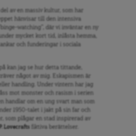
 del av en massiv kultur, som har
eppet hänvisar till den intensiva
”binge-watching”, där vi inväntar en ny
under mycket kort tid, inlåsta hemma,
tankar och funderingar i sociala
å kan jag se hur detta tittande,
 kräver något av mig. Eskapismen är
eller handling. Under vintern har jag
låss mot monster och rasism i serien
ien handlar om en ung svart man som
er 1950-talet i jakt på sin far och
r, som plågar en stad inspirerad av
P. Lovecrafts
fiktiva berättelser.