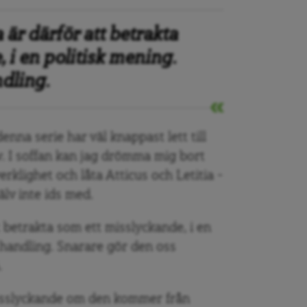
 är därför att betrakta
 i en politisk mening.
ndling.
enna serie har väl knappast lett till
v. I soffan kan jag drömma mig bort
erklighet och låta Atticus och Letitia –
älv inte ids med.
t betrakta som ett misslyckande, i en
l handling. Snarare gör den oss
.
misslyckande om den kommer från