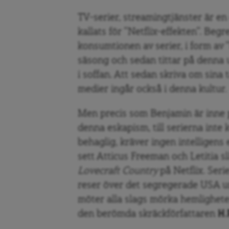
TV-serier, streamingtjänster är en
kallats för ”Netflix-effekten”. Begr
konsumtionen av serier, i form av 
säsong och sedan tittar på denna 
i soffan. Att sedan skriva om sina 
medier ingår också i denna kultur.
Men precis som Benjamin är inne p
denna eskapism, till serierna inte
behaglig, kräver ingen intelligens 
sett Atticus Freeman och Letitia s
Lovecraft Country
på Netflix. Ser
reser över det segregerade USA und
möter alla slags mörka hemlighete
den berömda skräckförfattaren
H.