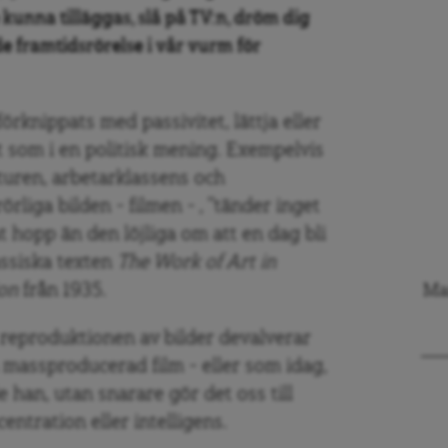
e kunna tilläggas, slå på TV:n, dröm dig
e framtidsrörelse i vår vurm för
 förknippats med passivitet, lättja eller
t som i en politisk mening. Exempelvis
uren, arbetarklassens och
liga bilden – filmen – , ”tänder inget
at hopp än den löjliga om att en dag bli
lassiska texten
The Work of Art in
on
från 1935.
Mar
 reproduktionen av bilder devalverar
 massproducerad film – eller som idag,
 han, utan snarare gör det oss till
ntration eller intelligens.