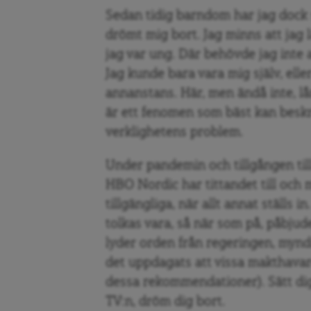
Sedan tidig barndom har jag dock s
drömt mig bort. Jag minns att jag 
jag var ung. Där behövde jag inte 
Jag kunde bara vara mig själv, ell
annanstans. Här, men ändå inte, lå
är ett fenomen som bäst kan beskr
verklighetens problem.
Under pandemin och tillgången till
HBO Nordic har tittandet till och m
tillgängliga, när allt annat ställs
tolkas vara, så när som på, påbjuden
lyder orden från regeringen, mynd
det uppdagats att vissa makthavare
dessa rekommendationer). Sätt dig i
TV:n, dröm dig bort.