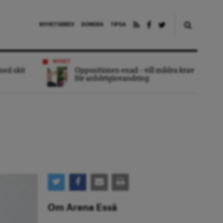
NYHETSBREV
DONERA
TIPSA
NYHET
 med skit
Oppositionen enad – vill mildra krav
för anhöriginvandring
Om Arena Essä