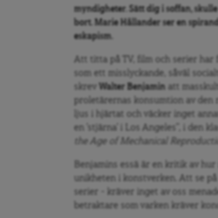
myndigheter. Sätt dig i soffan, skull
bort. Marie Hållander ser en spirand
eskapism.
Att titta på TV, film och serier har
som ett misslyckande, såväl social
skrev
Walter Benjamin
att masskult
proletärernas konsumtion av den rör
ljus i hjärtat och väcker inget ann
en ’stjärna’ i Los Angeles”, i den k
the Age of Mechanical Reproducti
Benjamins essä är en kritik av hur
unikheten i konstverken. Att se på
serier – kräver inget av oss menade
betraktare som varken kräver konce