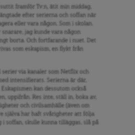
uttit framför Tv:n, ätit min middag,
längtade efter serierna och soffan när
agera eller vara någon. Som i skolan.
er snarare, jag kunde vara någon
ngt borta. Och fortfarande i nuet. Det
ivas som eskapism, en flykt från
 serier via kanaler som Netflix och
ed intensifierats. Serierna är där,
 in. Eskapismen kan dessutom också
, uppifrån. Res inte, ställ in, boka av,
igheter och civilsamhälle (även om
 själva har haft svårigheter att följa
 soffan, skulle kunna tilläggas, slå på