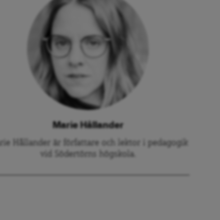
Marie Hållander
ie Hållander är författare och lektor i pedagogik
vid Södertörns högskola.