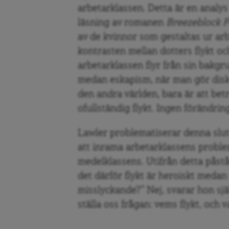
arbetarklassen. Detta är en analy
läsning av romanen
Breezeblock 
av de kvinnor som gestaltas ur ar
kontrasten mellan dotters flykt o
arbetarklassen flyr från sin bakg
medan eskapism, när man gör disk
den andra världen, bara är att bet
ofullständig flykt. Ingen förändrin
Lawler problematiserar denna slut
att inrama arbetarklassens probl
medelklassens. Utifrån detta påstå
det därför flykt är heroiskt meda
misslyckande?” Nej, svarar hon sjä
ställa oss frågan: vems flykt, och v