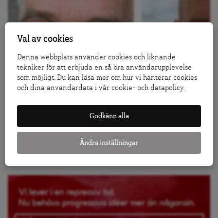
Val av cookies
Denna webbplats använder cookies och liknande
tekniker för att erbjuda en så bra användarupplevelse
som möjligt. Du kan läsa mer om hur vi hanterar cookies
och dina användardata i vår cookie- och datapolicy.
Godkänn alla
Replik: I Salander
Stoppa förslaget om
Israel är dess förs
Ändra inställningar
fängelse för 14-åringar
sanningen