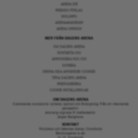
ARENA IDÉ
PREMISS FÖRLAG
SKOLINFO
ARENAAKADEMIN
ARENA OPINION
MER FRÅN DAGENS ARENA
OM DAGENS ARENA
KONTAKTA OSS
ANNONSERA HOS OSS
DONERA
DENNA SIDA ANVÄNDER COOKIES
TIPSA DAGENS ARENA
PRENUMERERA
COOKIE-INSTÄLLNINGAR
OM DAGENS ARENA
Granskande journalistik, nyheter, opinion och fördjupning. Från ett oberoende
perspektiv.
Ansvarig utgivare & chefredaktör:
Jesper Bengtsson
KONTAKT
Politikens och Idéernas Arena i Stockholm
Barnhusgatan 4, 4tr
111 23 Stockholm