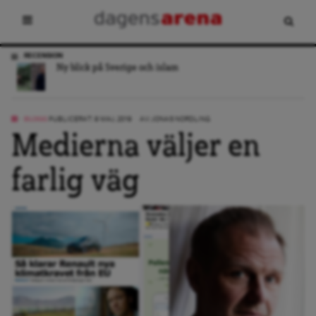
RECENSION
Ny blick på Sverige och islam
BLOGG
PUBLICERAT: 9 MAJ, 2019
AV:
JONAS NORDLING
Medierna väljer en
farlig väg