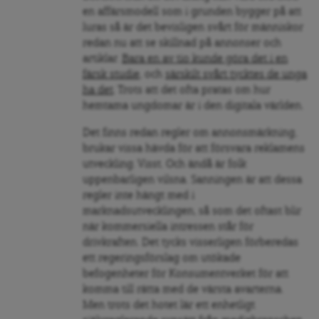
en affärsmodell som i grunden bygger på att
luras så är det bevisligen svårt för människor
redan nu att se skillnad på annonser och
artiklar.
Bara en av tio kunde göra det i en
färsk studie
, och
särskilt svårt tycktes de unga
ha det
. Trots att det ofta pratas om hur
hemtama ungdomar är i den digitala världen.
Det finns redan regler om annonsmärkning,
brukar vissa hävda för att försvara reklamens
utveckling. Visst. Och ändå är folk
uppenbarligen vilsna. Sanningen är att dessa
regler inte hängt med i
marknadsutvecklingen, så som det oftast blir
när kommersiella intressen står för
drivkraften. Det tycks visserligen förberedas
ett regeringsförslag om utökade
befogenheter för Konsumentverket för att
komma till rätta med de värsta avarterna.
Men trots det hotet lär ett enhetligt