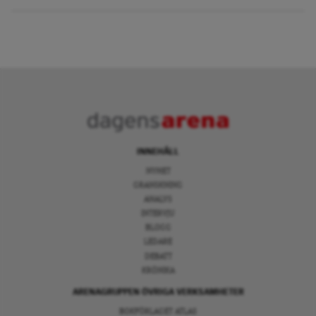
INNEHÅLL
NYHET
GRANSKNING
ANALYS
INTERVJU
BLOGG
LEDARE
DEBATT
KRÖNIKA
ARENAGRUPPEN ÖVRIGA VERKSAMHETER
BOKFÖRLAGET ATLAS