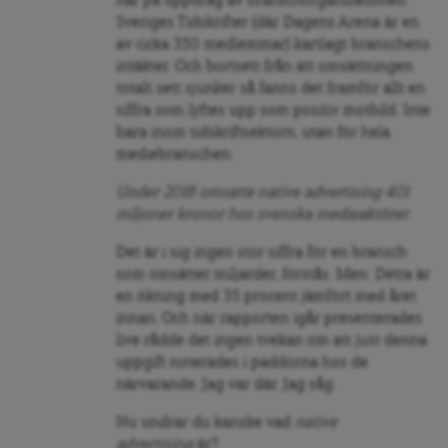
har på uppdrag av branschorganisationen
Sveriges Tidskrifter (där Dagens Arena är en
av cirka 350 medlemmar) kartlagt branschens
intäkter. Och bortsett från att omsättningen
totalt sett sjunker så fanns det framför allt en
siffra som lyftes upp som positiv motbild. Inte
bara inom tidskriftsektorn, utan för hela
mediebranschen:
Under 2018 omsatte native advertising 401
miljoner kronor hos svenska medieaktörer.
Det är i sig ingen stor siffra för en bransch
som omsätter miljarder, förstås. Men: Detta är
en ökning med 35 procent jämfört med året
innan. Och när rapporten igår presenterades
live rådde det ingen tvekan om att just denna
uppgift noterades i paddorna hos de
närvarande. Jag var där. Jag såg.
Nu undrar du kanske vad
native
advertising
är?