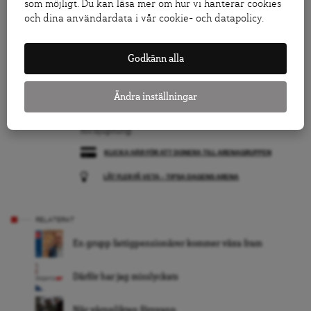
som möjligt. Du kan läsa mer om hur vi hanterar cookies
Ha en bra helg!
och dina användardata i vår cookie- och datapolicy.
Jonas Nordling
Chefredaktör
Godkänn alla
Följ Dagens Arena på
Facebook
och
Twitter
, och
Ändra inställningar
prenumerera på vårt nyhetsbrev
för att ta del av
granskande journalistik, nyheter, opinion och
fördjupning.
KLICKA HÄR FÖR ATT DONERA TILL ARENAGRUPPEN
LÅT FLER FÅ VETA – TIPSA DAGENS ARENA
RELATERAT
En grupp fattigpensionärer kommer växa fram
Därför har jag misslyckats
När värnplikten försvann