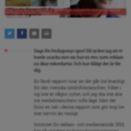
Artikeln överst är en annons, den undre är det inte. Här finns de nya pengarna för mediebranschen, men Jonas
Nordling tror inte det är en bra utveckling.
Dags för fredagsmys igen! Då tycker jag att vi
borde snacka mer om hur en viss sorts reklam
nu ökar rekordartat. Och hur dåligt det är för
dig.
En färsk rapport visar att det går lite knackigt
för den svenska tidskriftsbranschen. Vilket i
sig inte är någon nyhet, och jag ska inte älta
om mediebranschens tuffa läge. Men det
finns en sak i denna rapport som gör mig lite
mer nervös än vanligt.
Institutet för reklam- och mediestatistik, IRM,