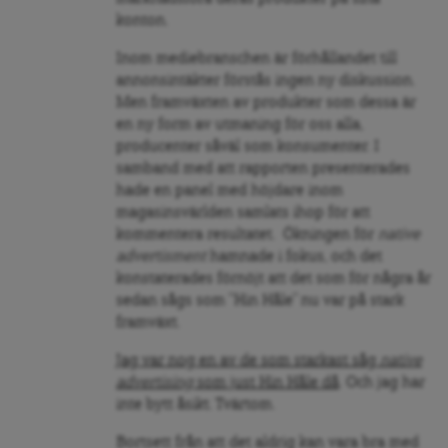
konton.
Inom mediebranschen är förhållandet till
annonsintäkter förstås ingen ny diskussion.
Men framväxten av produkter som dessa är
en ny form av utmaning för oss alla,
producenter såväl som konsumenter. I
samband med att rapporten presenterades
hade en panel med höjdare inom
magasinsvärlden samlats ihop för att
kommentera resultatet. Ökningen för
native
advertisment
hamnade i fokus, och det
konstaterades förnöjt att det som för några år
sedan sågs som ”Hin Håle” nu var på stark
framväxt.
Jag var nog en av de som starkast såg
native
advertising
som just Hin Håle då
. Och jag har
inte bytt åsikt. Tvärtom.
Bortsett från att det aldrig kan vara bra med