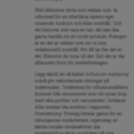
IRM definierar detta som reklam som ”är
utformad för att efterlikna sajtens eget
utseende, funktion och/eller innehåll.” Och
det behöver inte vara en sajt, det kan lika
gärna handla om en tryckt produkt. Poängen
är att det är reklam som ser ut som
redaktionellt innehåll. För då tar fler del av
det. Eftersom de luras till det. Och det är där
affärsidén finns för medieföretagen.
Lägg därtill att så kallad
Influencer marketing
också gör rekordartade ökningar på
intäktssidan. ”Intäkterna för influenceraffären
kommer från annonsörer som vill synas ihop
med våra profiler och varumärken”, förklarar
Aller medias Ida Antebro i rapporten.
Översättning: Företag betalar gärna för att
tidningarnas medarbetare i egenskap av
kända sociala-medieaktörer ska
marknadsföra deras produkter på sina