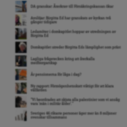
DA granskar: Återkrav till Försäkringskassan ökar
Avslöjar: Birgitta Ed har granskats av kyrkan två
gånger tidigare
Ledamöter i domkapitlet hoppar av utredningen av
Birgitta Ed
Domkapitlet utreder Birgitta Eds lämplighet som präst
Lagliga frågetecken kring att återkalla
medborgarskap
Är pensionerna för låga i dag?
Ny rapport: Förmögenhetsskatt viktigt för att klara
välfärden
”Vi beordrades att skjuta alla palestinier som vi ansåg
vara ’män i militär ålder’. ”
Sveriges 46 rikaste personer äger mer än 8 miljoner
svenskar tillsammans