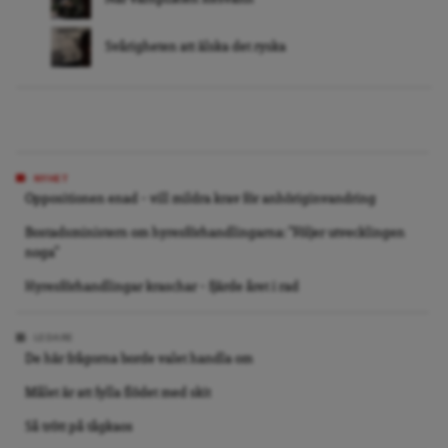
Svårigheten att älska det ryska
NYHET
Oppositionen enad – vill mildra krav för anhöriginvandring
Bostadsministern om hyresförhandlingarna: ”Följer utvecklingen
noga”
Hyresförhandlingar kraschar – fjärde året i rad
LEDARE
De här frågorna borde valet handla om
Målet är att fylla flödet med skit
Så trött på tågkaos