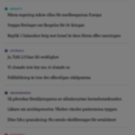
DEBATT
Nästa regering måste slåss för medborgarnas Europa
Stoppa förslaget om fängelse för 14-åringar
Replik: I Salanders krig mot Israel är dess första offer sanningen
KRÖNIKA
Jo, Tidö 2.0 kan bli verklighet
Vi slutade inte bry oss, vi slutade se
Folkbildning är inte det offentligas städgumma
GRANSKNING
Så påverkar försäljningarna av allmännyttan bostadsmarknaden
Läkare om antidepressiva: Vården vänder patienterna ryggen
Efter DA:s granskning: Nu utreds vårdföretaget för avtalsbrott