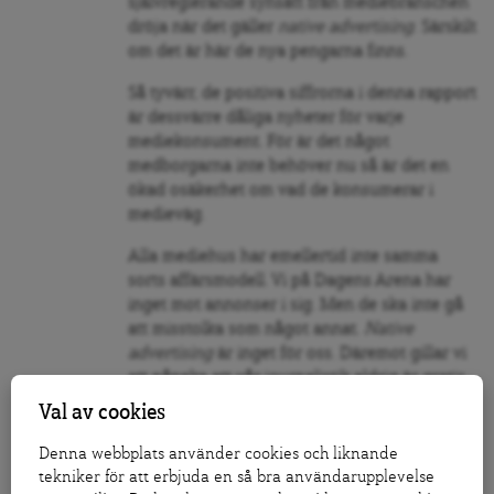
självreglerande synsätt från mediebranschen
dröja när det gäller
native advertising
. Särskilt
om det är här de nya pengarna finns.
Så tyvärr, de positiva siffrorna i denna rapport
är dessvärre dåliga nyheter för varje
mediekonsument. För är det något
medborgarna inte behöver nu så är det en
ökad osäkerhet om vad de konsumerar i
medieväg.
Alla mediehus har emellertid inte samma
sorts affärsmodell. Vi på Dagens Arena har
inget mot annonser i sig. Men de ska inte gå
att misstolka som något annat.
Native
advertising
är inget för oss. Däremot gillar vi
att påpeka att vår journalistik aldrig är gratis,
även om den är kostnadsfri. Så:
varför inte
Val av cookies
stötta ett riktigt oberoende mediehus?
Denna webbplats använder cookies och liknande
Vi finns bara till för dig.
tekniker för att erbjuda en så bra användarupplevelse