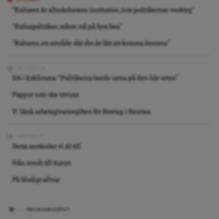
INTERVJU
”Kulturen är allmänhetens institution, inte politikernas verktyg”
”Kulturpolitiken måste stå på fyra ben”
”Kulturen ett område där det är lätt att komma överens”
REPORTAGE
DA i Eskilstuna: “Politikerna borde satsa på den här orten”
Pappor som ska utvisas
V: Sänk arbetsgivaravgiften för företag i förorten
ARKIVBILD
Detta använder vi AI till
Från revolt till kurort
På blodigt allvar
REKOMMENDERAT