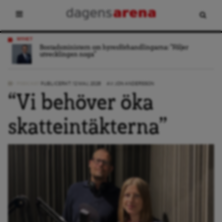
NYHET
Bostadsministern om hyresförhandlingarna: ”Följer
utvecklingen noga”
PODCAST
PUBLICERAT: 12 MAJ, 2026
AV:
JON ANDERSSON
“Vi behöver öka
skatteintäkterna”