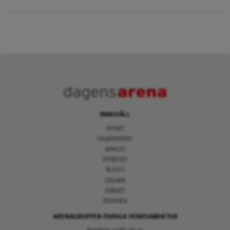
INNEHÅLL
NYHET
GRANSKNING
ANALYS
INTERVJU
BLOGG
LEDARE
DEBATT
KRÖNIKA
ARENAGRUPPEN ÖVRIGA VERKSAMHETER