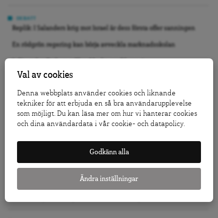
DEBATT
Replik: I Salanders krig mot Israel är dess första offer sanningen
En rödgrön regering kan börja avveckla marknadsskolan
Inför en lex Tesla mot Elon Musks strejkbryteri
Val av cookies
KRÖNIKA
Denna webbplats använder cookies och liknande
Jo, Tidö 2.0 kan bli verklighet
tekniker för att erbjuda en så bra användarupplevelse
Vi slutade inte bry oss, vi slutade se
som möjligt. Du kan läsa mer om hur vi hanterar cookies
och dina användardata i vår cookie- och datapolicy.
Folkbildning är inte det offentligas städgumma
Godkänn alla
GRANSKNING
Så påverkar försäljningarna av allmännyttan bostadsmarknaden
Ändra inställningar
Läkare om antidepressiva: Vården vänder patienterna ryggen
Efter DA:s granskning: Nu utreds vårdföretaget för avtalsbrott