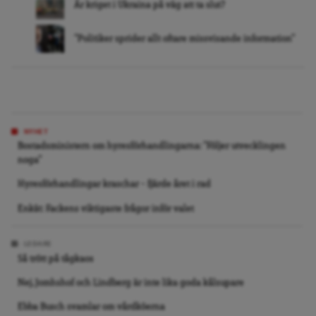
Är kriget i Ukraina på väg att ta slut?
”Politiker sprider allt oftare missvisande information”
NYHET
Bostadsministern om hyresförhandlingarna: ”Följer utvecklingen
noga”
Hyresförhandlingar kraschar – fjärde året i rad
Enkät: Fackens viktigaste frågor inför valet
LEDARE
Så trött på tågkaos
Nej, Jomhshof och Lindberg är inte lika goda kålsupare
Ebba Busch svamlar om vårdköerna