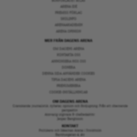
BOKFÖRLAGET ATLAS
ARENA IDÉ
PREMISS FÖRLAG
SKOLINFO
ARENAAKADEMIN
ARENA OPINION
MER FRÅN DAGENS ARENA
OM DAGENS ARENA
KONTAKTA OSS
ANNONSERA HOS OSS
DONERA
DENNA SIDA ANVÄNDER COOKIES
TIPSA DAGENS ARENA
PRENUMERERA
COOKIE-INSTÄLLNINGAR
OM DAGENS ARENA
Granskande journalistik, nyheter, opinion och fördjupning. Från ett oberoende
perspektiv.
Ansvarig utgivare & chefredaktör:
Jesper Bengtsson
KONTAKT
Politikens och Idéernas Arena i Stockholm
Barnhusgatan 4, 4tr