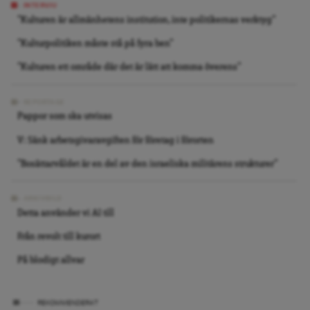
INTERVJU
”Kulturen är allmänhetens institution, inte politikernas verktyg”
”Kulturpolitiken måste stå på fyra ben”
”Kulturen ett område där det är lätt att komma överens”
REPORTAGE
Pappor som ska utvisas
V: Sänk arbetsgivaravgiften för företag i förorten
”Bosättarvåldet är en del av den israeliska militärens strukturer”
ARKIVBILD
Detta använder vi AI till
Från revolt till kurort
På blodigt allvar
REKOMMENDERAT