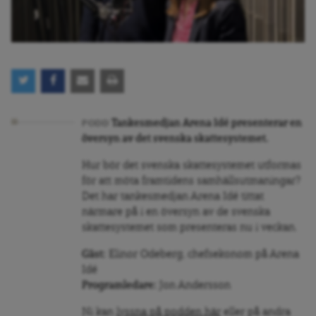
Tankesmedjan Arena Idé presenterar en
PODD
översyn av det svenska skattesystemet.
Hur bör det svenska skattesystemet utformas
för att möta framtidens samhällsutmaningar?
Det har tankesmedjan Arena Idé tittat
närmare på i en översyn av de svenska
skattesystemet som presenteras nu i veckan.
Gäst:
Elinor Odeberg, chefsekonom på Arena
Idé
Programledare:
Jon Andersson
Ni kan
lyssna på podden här
eller på andra