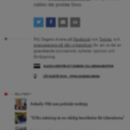
ställen där poddar finns.
Följ Dagens Arena på
Facebook
och
Twitter
, och
prenumerera på vårt nyhetsbrev
för att ta del av
granskande journalistik, nyheter, opinion och
fördjupning.
KLICKA HÄR FÖR ATT DONERA TILL ARENAGRUPPEN
LÅT FLER FÅ VETA – TIPSA DAGENS ARENA
RELATERAT
Fotbolls-VM som politiskt verktyg
”SCB:s mätning är en väldig besvikelse för Liberalerna”