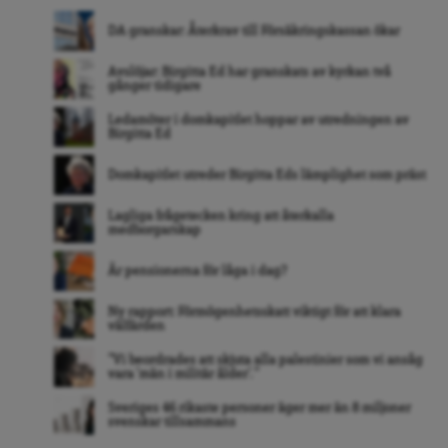
DA granskar: Återkrav till Försäkringskassan ökar
Avslöjar: Birgitta Ed har granskats av kyrkan två
gånger tidigare
Ledamöter i domkapitlet hoppar av utredningen av
Birgitta Ed
Domkapitlet utreder Birgitta Eds lämplighet som präst
Lagliga frågetecken kring att återkalla
medborgarskap
Är pensionerna för låga i dag?
Ny rapport: Förmögenhetsskatt viktigt för att klara
välfärden
”Vi beordrades att skjuta alla palestinier som vi ansåg
vara ’män i militär ålder’. ”
Sveriges 46 rikaste personer äger mer än 8 miljoner
svenskar tillsammans