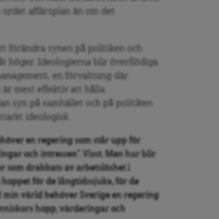
ordet affärsplan än om det
 att förändra synen på politiken och
åt höger. Ideologierna blir överflödiga
management, en förvaltning där
är mest effektiv att hålla
an syn på samhället och på politiken
 starkt ideologisk.
behöver en regering som står upp för
gar och intressen”. Visst. Men hur blir
r som drabbats av arbetslöshet i
 hoppet för de långtidssjuka, för de
I min värld behöver Sverige en regering
änniskors hopp, värderingar och