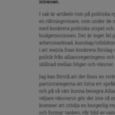
intressen.
I sak är artikeln tom på politiska n
en riktningsvisare, som under de 
med konkreta politiska utspel och
budgetmotionen. Det är inget fel p
arbetsmarknad, kunskap/utbildnin
i att mejsla fram konkreta förslag s
politik från alliansregeringens o
skillnad mellan höger och vänster.
Jag kan förstå att det finns en st
partistrategerna att hitta ett spr
och på så sätt kunna besegra Allia
väljare vänsterut gör det inte så 
kommer att stödja en borgerlig reg
och formar tanken, vår bild av samh