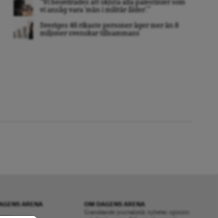
”Vi beordrades att skjuta alla palestinier som
vi ansåg vara ’män i militär ålder’. ”
Sveriges 46 rikaste personer äger mer än 8
miljoner svenskar tillsammans
AGENS ARENA
OM DAGENS ARENA
Granskande journalistik, nyheter, opinion