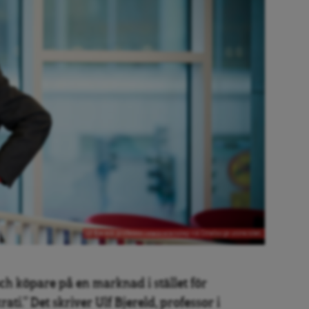
Ulf Bjereld, professor i statsvetenskap vid Göteborgs universitet.
och köpare på en marknad i stället för
i.” Det skriver Ulf Bjereld, professor i