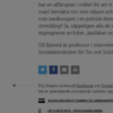
har en affärsplan i stället för att v
snart betrakta oss som säljare och
som medborgare i en politisk demo
utveckling? Ja, näppeligen alla de 
impregnerat av frihet, jämlikhet oc
Ulf Bjereld är professor i statsve
Socialdemokrater för Tro och Solid
Följ Dagens Arena på
Facebook
och
Twitter
del av granskande journalistik, nyheter, op
KLICKA HÄR FÖR ATT DONERA TILL ARENAGRUP
LÅT FLER FÅ VETA – TIPSA DAGENS ARENA