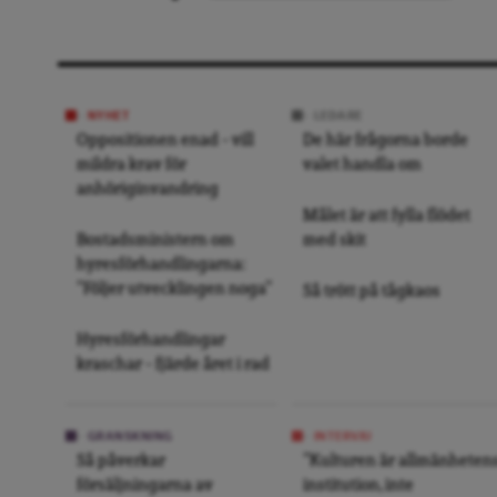
NYHET
LEDARE
Oppositionen enad – vill
De här frågorna borde
mildra krav för
valet handla om
anhöriginvandring
Målet är att fylla flödet
Bostadsministern om
med skit
hyresförhandlingarna:
”Följer utvecklingen noga”
Så trött på tågkaos
Hyresförhandlingar
kraschar – fjärde året i rad
GRANSKNING
INTERVJU
Så påverkar
”Kulturen är allmänheten
försäljningarna av
institution, inte