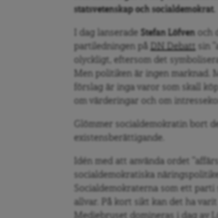
statsvetenskap och socialdemokrat.
I dag lanserade
Stefan Löfven
och d
partiledningen på
DN Debatt
sin ”
olyckligt, eftersom det symbolisera
Men politiken är ingen marknad. M
förslag är inga varor som skall köpa
om värderingar och om intressekon
Glömmer socialdemokratin bort den 
existensberättigande.
Idén med att använda ordet ”affärs
socialdemokratiska näringspolitike
Socialdemokraterna som ett parti 
allvar. På kort sikt kan det ha vari
Mediebruset domineras i dag av L