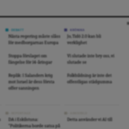
DEBATT
KRÖNIKA
Nästa regering måste slåss
Jo, Tidö 2.0 kan bli
för medborgarnas Europa
verklighet
Stoppa förslaget om
Vi slutade inte bry oss, vi
fängelse för 14-åringar
slutade se
Replik: I Salanders krig
Folkbildning är inte det
mot Israel är dess första
offentligas städgumma
offer sanningen
REPORTAGE
ARKIVBILD
s
DA i Eskilstuna:
Detta använder vi AI till
“Politikerna borde satsa på