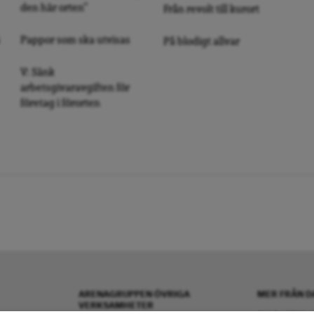
den här orten”
Från revolt till kurort
Pappor som ska utvisas
På blodigt allvar
V: Sänk
arbetsgivaravgiften för
företag i förorten
ARENAGRUPPEN ÖVRIGA
MER FRÅN D
VERKSAMHETER