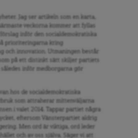
yheter. Jag ser artikeln som en karta,
närmaste veckorna kommer att fyllas
 förslag inför den socialdemokratiska
å prioriteringarna kring
g och innovation. Utmaningen består
om på ett distinkt sätt skiljer partiets
ch således inför medborgarna gör
rävan hos de socialdemokratiska
åkbruk som attraherar mittenväljarna
nsen i valet 2014. Tappar partiet några
mycket, eftersom Vänsterpartiet aldrig
ering. Men ord är viktiga, ord leder
ället och av oss själva. Säger vi att