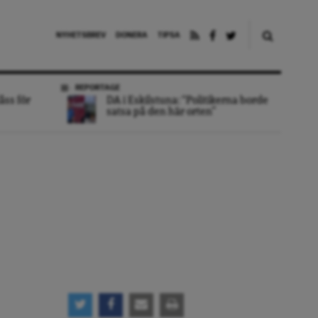
NYHETSBREV
DONERA
TIPSA
REPORTAGE
åss för
DA i Eskilstuna: “Politikerna borde
satsa på den här orten”