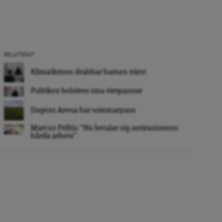
RELATERAT
Klimatkrisen drabbar barnen värst
Politiken behöver sina virrpannor
Dagens Arena har sommarpaus
Marcus Priftis: “Nu betalar sig antirasismens
hårda arbete”