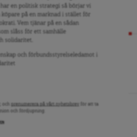
i har en politisk strategi så börjar vi
 köpare på en marknad i stället för
krati. Vem tjänar på en sådan
som slåss för ett samhälle
h solidaritet.
tenskap och förbundsstyrelseledamot i
aritet
, och
prenumerera på vårt nyhetsbrev
för att ta
inion och fördjupning.
PEN