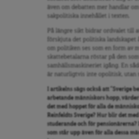
även om debatten mer handlar om 
sakpolitiska innehållet i texten.
På längre sikt bidrar ordvalet till
förskjuta det politiska landskapet 
om politiken ses som en form av 
skattebetalarna röstar på den som 
samhällsmaskineriet igång. En såd
är naturligtvis inte opolitisk, utan
I artikelns sägs också att ”Sverige 
arbetande människors hopp, värderin
det med hoppet för alla de människo
Reinfeldts Sverige? Hur blir det med
studerande och för pensionärerna? 
som står upp även för alla dessa m