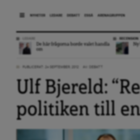
NYHETER
LEDARE
DEBATT
ESSÄ
ARENAGRUPPEN
LEDARE
RECENSION
De här frågorna borde valet handla
Ny 
om
PUBLICERAT: 24 SEPTEMBER, 2012
AV:
DEBATT
Ulf Bjereld: “R
politiken till e