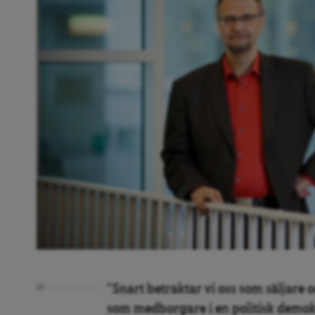
“Snart betraktar vi oss som säljare 
som medborgare i en politisk demokrat