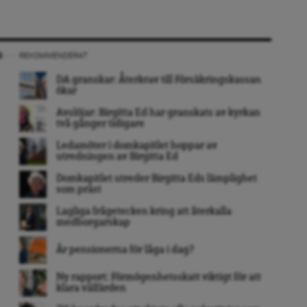
REKOMMENDERAT
DA granskar: Återkrav till Försäkringskassan
ökar
Avslöjar: Birgitta Ed har granskats av kyrkan
två gånger tidigare
Ledamöter i domkapitlet hoppar av
utredningen av Birgitta Ed
Domkapitlet utreder Birgitta Eds lämplighet
som präst
Lagliga frågetecken kring att återkalla
medborgarskap
Är pensionerna för låga i dag?
Ny rapport: Förmögenhetsskatt viktigt för att
klara välfärden