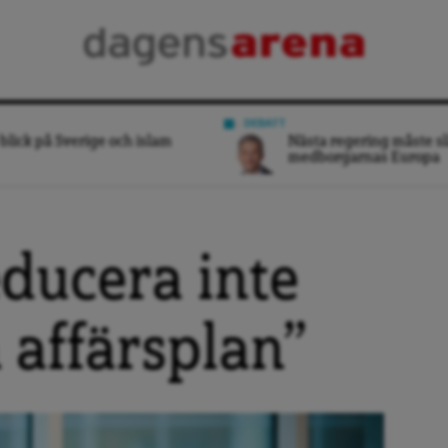
DEBATT
blick på Sverige och islam
Nästa regering måste sl
medborgarnas Europa
educera inte
n affärsplan”