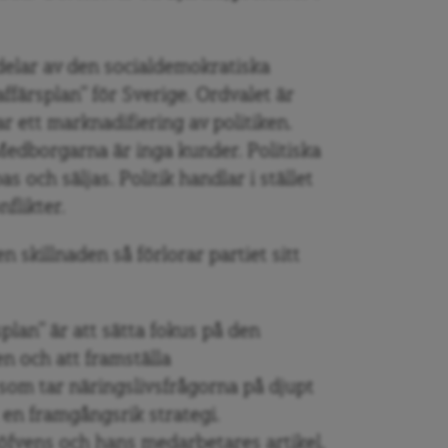
elar av den socialdemokratiska
affärsplan” för Sverige. Ordvalet är
r ett marknadifiering av politiken.
edborgarna är inga kunder. Politiska
s och säljas. Politik handlar i stället
flikter.
skillnaden så förlorar partiet sitt
plan” är att sätta fokus på den
n och att framställa
som tar näringslivsfrågorna på djupt
t en framgångsrik strategi.
öfvens och hans medarbetares artikel,