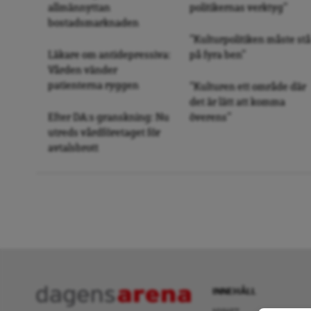
allmännyttan
politikernas verktyg”
bostadsmarknaden
”Kulturpolitiken måste stå
Läkare om antidepressiva:
på fyra ben”
Vården vänder
patienterna ryggen
”Kulturen ett område där
det är lätt att komma
Efter DA:s granskning: Nu
överens”
utreds vårdföretaget för
avtalsbrott
INNEHÅLL