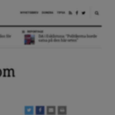
NYHETSBREV
DONERA
TIPSA
REPORTAGE
åss för
DA i Eskilstuna: “Politikerna borde
satsa på den här orten”
om