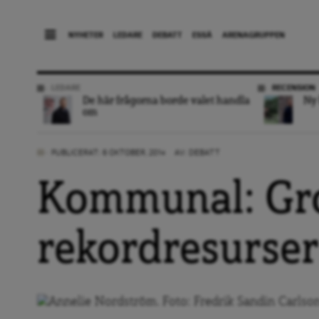
NYHETER
LEDARE
DEBATT
ESSÄ
ARENAGRUPPEN
LEDARE
RECENSION
De här frågorna borde valet handla
Ny 
om
PUBLICERAT: 6 OKTOBER, 2014
AV:
DEBATT
Kommunal: Gro
rekordresurser