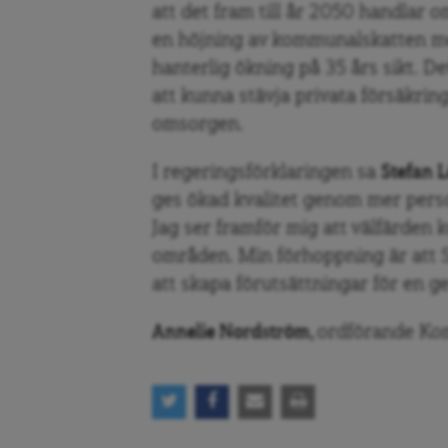
att det fram till år 2050 handlar
en höjning av kommunalskatten me
hanterlig ökning på 35 års sikt. De
att kunna stävja privata försäkri
omsorgen.
I regeringsförklaringen sa
Stefan 
ges ökad kvalitet genom mer persona
Jag ser framför mig att välfärden 
områden. Min förhoppning är att S
att skapa förutsättningar för en g
Annelie Nordström,
ordförande K