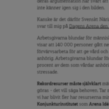
deras argumentation har svårt at
inte känner igen sig i den bilden.
Kanske är det därför Svenskt Näring
svar till mig på
Dagens Arena den 
Arbetsgivarna blundar för männis
visar att 140 000 personer gått ned
förvärvsarbeta för att ge vård och
anhörig. Arbetsgivarna blundar för
procent av dem som vårdar anhörig
stressade.
Rekordresurser måste självklart
mät
göras – det vill säga behoven. Tar
vi har blivit fler har resurserna mi
Konjunkturinstitutet
som
Arena Idé