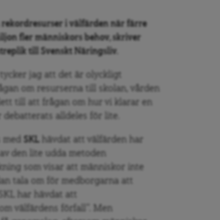
 rekordresurser i välfärden när färre
ljon fler människors behov, skriver
eplik till Svenskt Näringsliv.
tycker jag att det är olyckligt
ågan om resurserna till skolan, vården
t till att frågan om hur vi klarar en
ebatterats alldeles för lite.
s med
SKL
hävdat att välfärden har
 av den lite udda metoden
kning som visar att människor inte
dan tala om för medborgarna att
 SKL har hävdat att
om välfärdens förfall”. Men