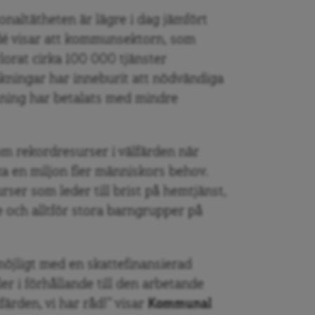
onaltätheten är lägre i dag jämfört
dé visar att kommunsektorn, som
lorat cirka 100 000 tjänster
kningar har inneburit att nödvändiga
stning har betalats med mindre
om rekordresurser i välfärden när
ka en miljon fler människors behov.
rser som leder till brist på hemtjänst,
re och alltför stora barngrupper på
öjligt med en skattefinansierad
fler i förhållande till den arbetande
färden, vi har råd!” visar
Kommunal