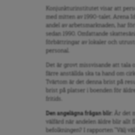
Konjunkturinstitutet visar att pers
med mitten av 1990-talet. Arena I
andel av arbetsmarknaden, har för
sedan 1990. Omfattande skattesän
förbättringar av lokaler och utru
personal.
Det är grovt missvisande att tala 
färre anställda ska ta hand om cir
Tvärtom är det denna brist på resu
brist på platser i boenden för äld
fritids.
Den angelägna frågan blir:
Är det m
välfärd när andelen äldre blir allt 
befolkningen? I rapporten ”Välj väl