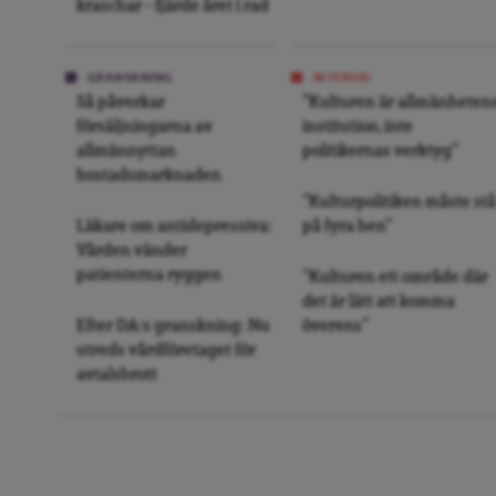
kraschar – fjärde året i rad
GRANSKNING
INTERVJU
Så påverkar
”Kulturen är allmänheten
försäljningarna av
institution, inte
allmännyttan
politikernas verktyg”
bostadsmarknaden
”Kulturpolitiken måste stå
Läkare om antidepressiva:
på fyra ben”
Vården vänder
patienterna ryggen
”Kulturen ett område där
det är lätt att komma
Efter DA:s granskning: Nu
överens”
utreds vårdföretaget för
avtalsbrott