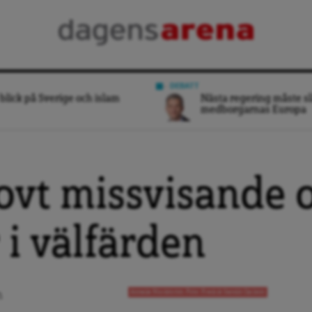
DEBATT
blick på Sverige och islam
Nästa regering måste sl
medborgarnas Europa
vt missvisande 
 i välfärden
Annelie Nordström. Foto: Fredrik Sandin Carlson