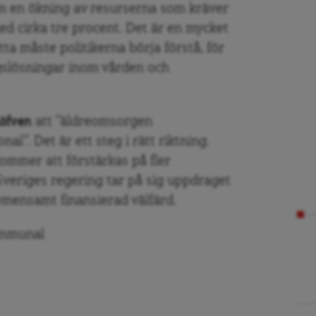
 om en ökning av resurserna som kräver
d cirka tre procent. Det är en mycket
tta måste politikerna börja förstå, för
ngslösningar inom vården och
Löfven
att ”äldreomsorgen
l”. Det är ett steg i rätt riktning.
kommer att förstärkas på fler
veriges regering tar på sig uppdraget
emensamt finansierad välfärd.
ommunal