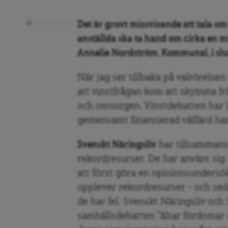
Det är grovt missvisande att tala om
anställda ska ta hand om cirka en mi
Annelie Nordström, Kommunal, i slutr
När jag ser tillbaka på valrörelsen 
att vinstfrågan kom att skymma fr
och omsorgen. Vinstdebatten har let
gemensamt finansierad välfärd har d
Svenskt Näringsliv
har tillsamman
rekordresurser. De har använt sig
att först göra en opinionsundersö
upplever rekordresurser – och se
de har fel. Svenskt Näringsliv och
samhällsdebatten ”ältar fördomar 