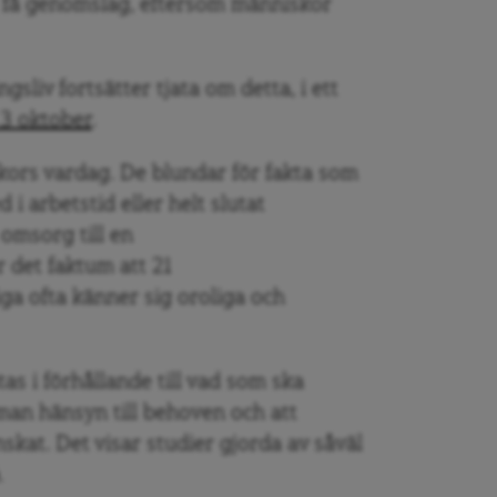
t få genomslag, eftersom människor
sliv fortsätter tjata om detta, i ett
3 oktober
.
kors vardag. De blundar för fakta som
 i arbetstid eller helt slutat
 omsorg till en
 det faktum att 21
a ofta känner sig oroliga och
as i förhållande till vad som ska
 man hänsyn till behoven och att
nskat. Det visar studier gjorda av såväl
.