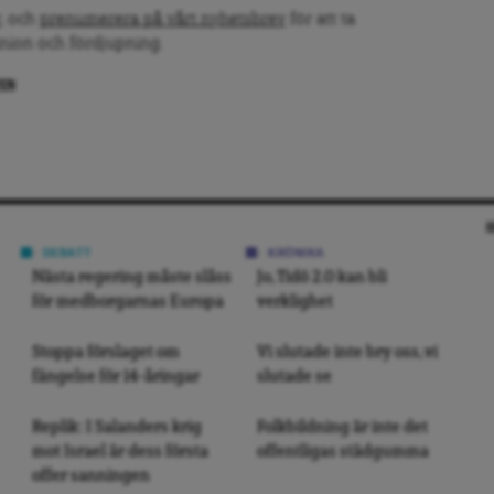
, och
prenumerera på vårt nyhetsbrev
för att ta
inion och fördjupning.
PEN
DEBATT
KRÖNIKA
Nästa regering måste slåss
Jo, Tidö 2.0 kan bli
för medborgarnas Europa
verklighet
Stoppa förslaget om
Vi slutade inte bry oss, vi
fängelse för 14-åringar
slutade se
Replik: I Salanders krig
Folkbildning är inte det
mot Israel är dess första
offentligas städgumma
offer sanningen