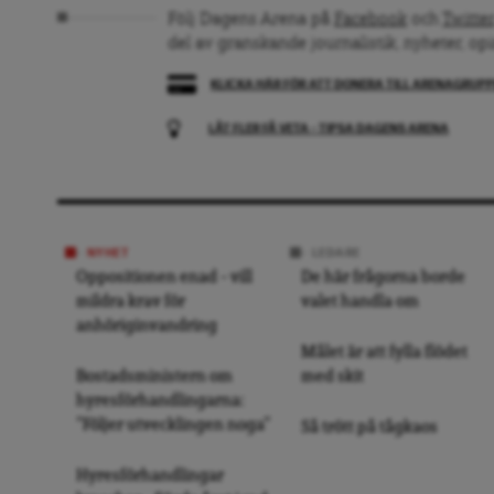
Följ Dagens Arena på
Facebook
och
Twitter
del av granskande journalistik, nyheter, op
KLICKA HÄR FÖR ATT DONERA TILL ARENAGRUP
LÅT FLER FÅ VETA – TIPSA DAGENS ARENA
NYHET
LEDARE
Oppositionen enad – vill
De här frågorna borde
mildra krav för
valet handla om
anhöriginvandring
Målet är att fylla flödet
Bostadsministern om
med skit
hyresförhandlingarna:
”Följer utvecklingen noga”
Så trött på tågkaos
Hyresförhandlingar