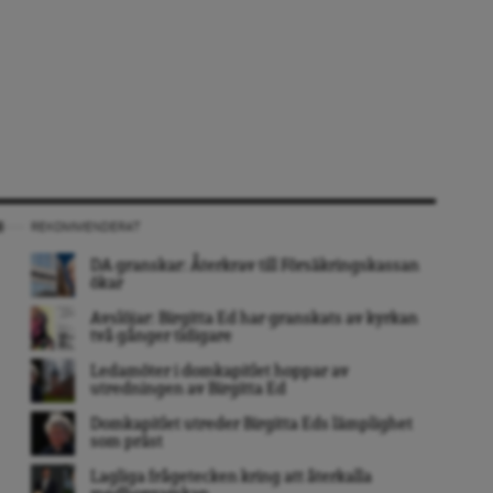
REKOMMENDERAT
DA granskar: Återkrav till Försäkringskassan
ökar
Avslöjar: Birgitta Ed har granskats av kyrkan
två gånger tidigare
Ledamöter i domkapitlet hoppar av
utredningen av Birgitta Ed
Domkapitlet utreder Birgitta Eds lämplighet
som präst
Lagliga frågetecken kring att återkalla