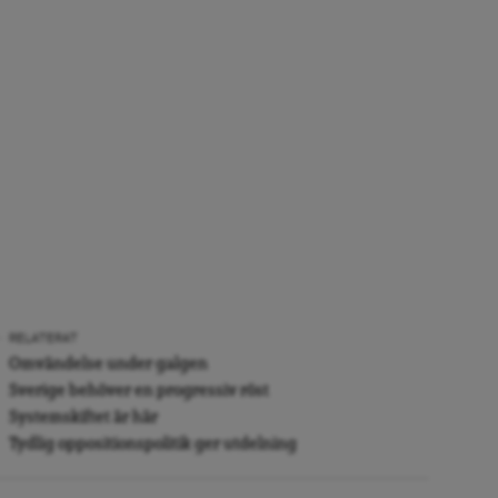
RELATERAT
Omvändelse under galgen
Sverige behöver en progressiv röst
Systemskiftet är här
Tydlig oppositionspolitik ger utdelning