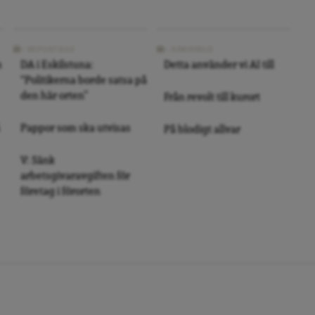
REPORTAGE
ARKIVBILD
s
DA i Eskilstuna:
Detta använder vi AI till
“Politikerna borde satsa på
den här orten”
Från revolt till kurort
Pappor som ska utvisas
På blodigt allvar
V: Sänk
arbetsgivaravgiften för
företag i förorten