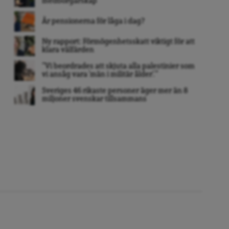
medborgarskap
Är pensionerna för låga i dag?
Ny rapport: Förmögenhetsskatt viktigt för att
klara välfärden
”Vi beordrades att skjuta alla palestinier som
vi ansåg vara ’män i militär ålder’. ”
Sveriges 46 rikaste personer äger mer än 8
miljoner svenskar tillsammans