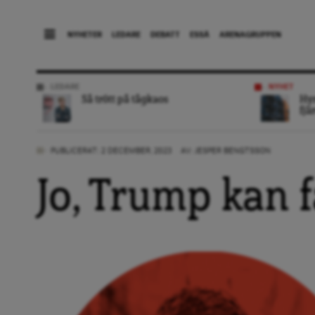
NYHETER
LEDARE
DEBATT
ESSÄ
ARENAGRUPPEN
LEDARE
NYHET
Så trött på tågkaos
Hyr
fjä
PUBLICERAT: 2 DECEMBER, 2023
AV:
JESPER BENGTSSON
Jo, Trump kan f