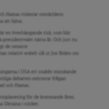
 och Hamas riskerar omvärldens
 att falna.
et är en överhängande risk, som blir
 presidentvalet nästa år. Och just nu
igt de senaste
an relativt enkelt slå ut Joe Biden om
ningarna i USA ett snabbt minskande
entliga debatten existerar frågan
rael och Hamas.
arioplanering för de kommande åren.
a Ukraina i sticket.