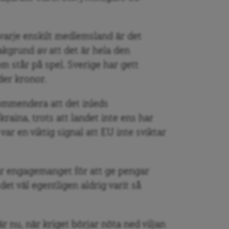
varje enskilt medlemsland är det
bakgrund av att det är hela den
 står på spel. Sverige har gett
der kronor.
mmendera att det inleds
ina, trots att landet inte ens har
 var en viktig signal att EU inte sviktar
r engagemanget för att ge pengar
det väl egentligen aldrig varit så
är nu, när kriget börjar nöta ned viljan