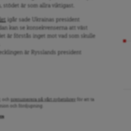
 stödet är som allra viktigast.
det
igår sade Ukrainas president
dan kan se konsekvenserna att väst
det är förstås inget mot vad som skulle
.
cklingen är Rysslands president
, och
prenumerera på vårt nyhetsbrev
för att ta
inion och fördjupning.
PEN