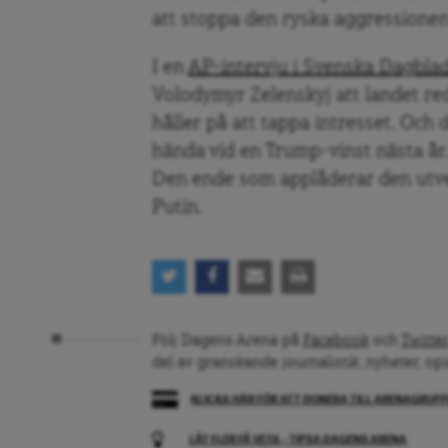
att stoppa den ryska aggressionen,
I en
AP-intervju i Svenska Dagbla
Volodymyr Zelenskyj att landet re
håller på att tappa intresset. Och 
hända vid en Trump-vinst nästa år
Den ende som applåderar den utve
Putin.
Följ Dagens Arena på
Facebook
och
Twitter
del av granskande journalistik, nyheter, op
KLICKA HÄR FÖR ATT DONERA TILL ARENAGRUP
LÅT FLER FÅ VETA – TIPSA DAGENS ARENA