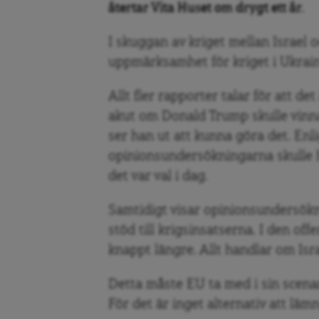
återtar Vita Huset om drygt ett år.
I skuggan av kriget mellan Israel
uppmärksamhet för kriget i Ukraina
Allt fler rapporter talar för att d
akut om Donald Trump skulle vinna
ser han ut att kunna göra det. Enl
opinionsundersökningarna skulle h
det var val i dag.
Samtidigt visar opinionsundersök
stöd till krigsinsatserna. I den off
knappt längre. Allt handlar om Is
Detta måste EU ta med i sin scen
För det är inget alternativ att lämn