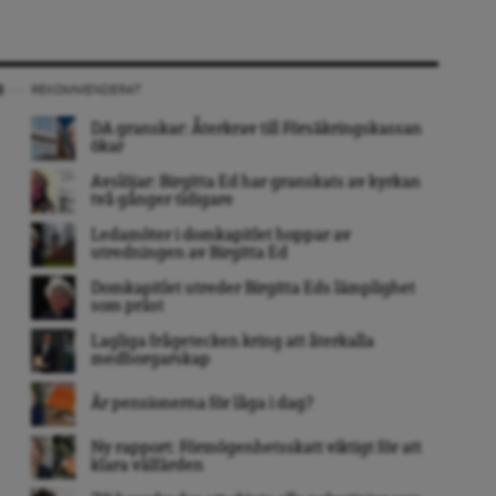
REKOMMENDERAT
DA granskar: Återkrav till Försäkringskassan
ökar
Avslöjar: Birgitta Ed har granskats av kyrkan
två gånger tidigare
Ledamöter i domkapitlet hoppar av
utredningen av Birgitta Ed
Domkapitlet utreder Birgitta Eds lämplighet
som präst
Lagliga frågetecken kring att återkalla
medborgarskap
Är pensionerna för låga i dag?
Ny rapport: Förmögenhetsskatt viktigt för att
klara välfärden