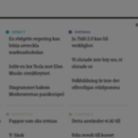
DEBATT
KRÖNIKA
En rödgrön regering kan
Jo, Tidö 2.0 kan bli
börja avveckla
verklighet
marknadsskolan
Vi slutade inte bry oss, vi
Inför en lex Tesla mot Elon
slutade se
Musks strejkbryteri
Folkbildning är inte det
Diagrammet bakom
offentligas städgumma
Moderaternas panikutspel
REPORTAGE
ARKIVBILD
s
Pappor som ska utvisas
Detta använder vi AI till
V: Sänk
Från revolt till kurort