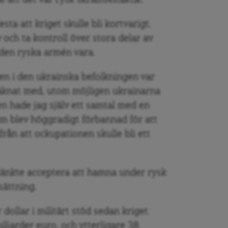
esta att kriget skulle bli kortvarigt.
v och ta kontroll över stora delar av
den ryska armén vara.
en i den ukrainska befolkningen var
räknat med, utom möjligen ukrainarna
en hade jag själv ett samtal med en
om blev höggradigt förbannad för att
ifrån att ockupationen skulle bli ett
 tänkte acceptera att hamna under rysk
sättning.
dollar i militärt stöd sedan kriget
iljarder euro, och ytterligare 38