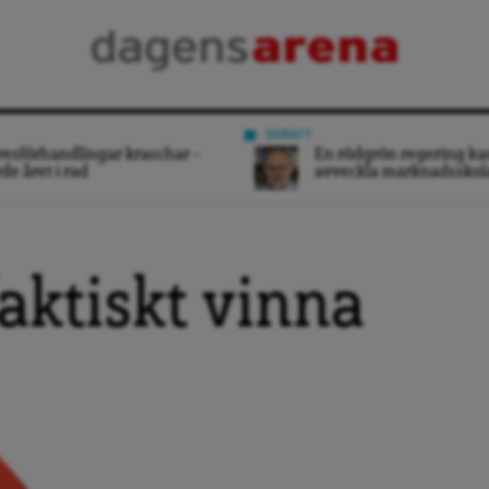
DEBATT
esförhandlingar kraschar –
En rödgrön regering ka
rde året i rad
avveckla marknadsskol
aktiskt vinna