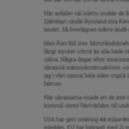
När anfallet väl inletts trodde de fl
Självklart skulle Ryssland inta Kie
landet. Så överlägsen måste ändå 
Men Kiev föll inte. Motståndskraft
långt mycket större än alla hade 
själva. Några dagar efter invasion
ukrainsk människorättsaktivist, s
jag i vårt samtal hela tiden utgick 
faktum.
När ukrainarna visade att de inte
kontroll skred Västvärlden till und
USA har gett omkring 44 miljarder 
inleddes. EU har bidragit med 21 m