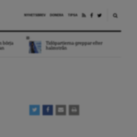
NYHETSBREV
DONERA
TIPSA
n börja
Tidöpartierna greppar efter
an
halmstrån