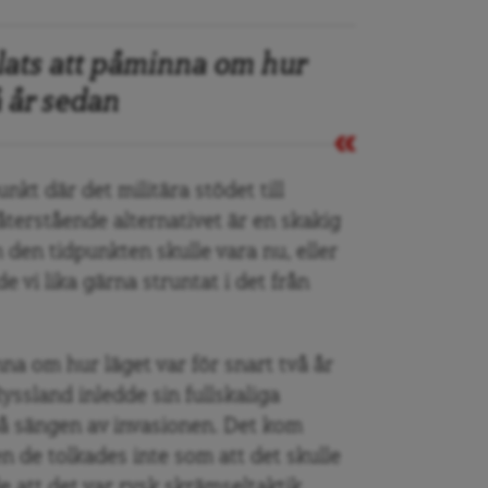
plats att påminna om hur
vå år sedan
unkt där det militära stödet till
terstående alternativet är en skakig
en tidpunkten skulle vara nu, eller
 vi lika gärna struntat i det från
nna om hur läget var för snart två år
yssland inledde sin fullskaliga
på sängen av invasionen. Det kom
 de tolkades inte som att det skulle
e att det var rysk skrämseltaktik.