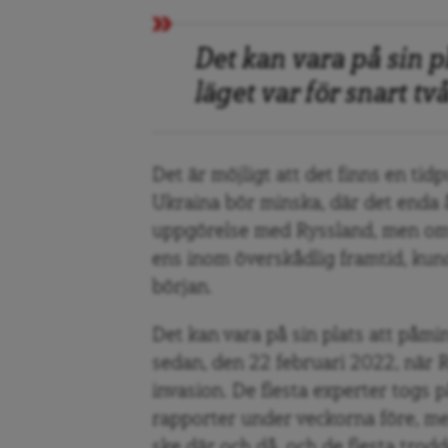
Det kan vara på sin 
läget var för snart t
Det är möjligt att det finns en tidp
Ukraina bör minska, där det enda å
uppgörelse med Ryssland, men om d
ens inom överskådlig framtid, kunde
början.
Det kan vara på sin plats att påmi
sedan, den 22 februari 2022, när R
invasion. De flesta experter togs 
rapporter under veckorna före, men
ske där och då, och de flesta trodd