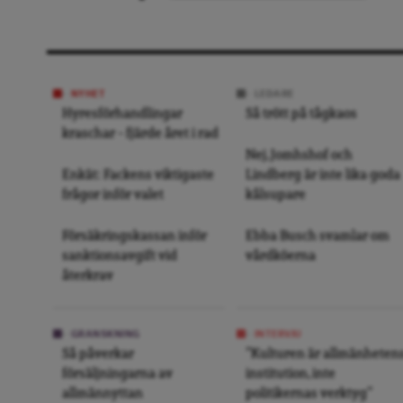
NYHET
LEDARE
Hyresförhandlingar
Så trött på tågkaos
kraschar – fjärde året i rad
Nej, Jomhshof och
Enkät: Fackens viktigaste
Lindberg är inte lika goda
frågor inför valet
kålsupare
Försäkringskassan inför
Ebba Busch svamlar om
sanktionsavgift vid
vårdköerna
återkrav
GRANSKNING
INTERVJU
Så påverkar
”Kulturen är allmänheten
försäljningarna av
institution, inte
allmännyttan
politikernas verktyg”