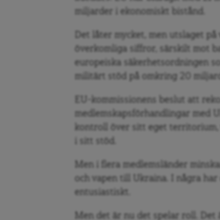
miljarder i ekonomiskt bistånd.
Det låter mycket, men utslaget på 
överkomliga siffror, särskilt mot 
europeiska säkerhetsordningen som
militärt stöd på omkring 20 miljar
EU-kommissionens beslut att reko
medlemskapsförhandlingar med Ukra
kontroll över sitt eget territorium,
i sitt stöd.
Men i flera medlemsländer minska
och vapen till Ukraina. I några har 
entusiastiskt.
Men det är nu det spelar roll. Det 