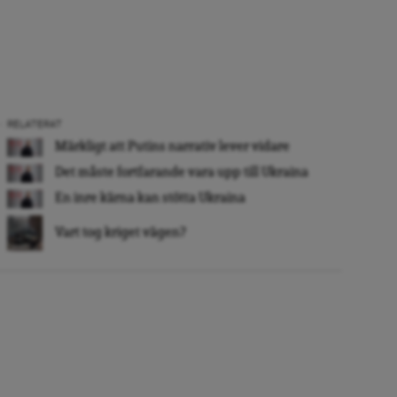
RELATERAT
Märkligt att Putins narrativ lever vidare
Det måste fortfarande vara upp till Ukraina
En inre kärna kan stötta Ukraina
Vart tog kriget vägen?