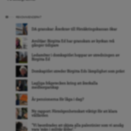
REKOMMENDERAT
DA granskar: Återkrav till Försäkringskassan ökar
Avslöjar: Birgitta Ed har granskats av kyrkan två
gånger tidigare
Ledamöter i domkapitlet hoppar av utredningen av
Birgitta Ed
Domkapitlet utreder Birgitta Eds lämplighet som präst
Lagliga frågetecken kring att återkalla
medborgarskap
Är pensionerna för låga i dag?
Ny rapport: Förmögenhetsskatt viktigt för att klara
välfärden
”Vi beordrades att skjuta alla palestinier som vi ansåg
vara ’män i militär ålder’. ”