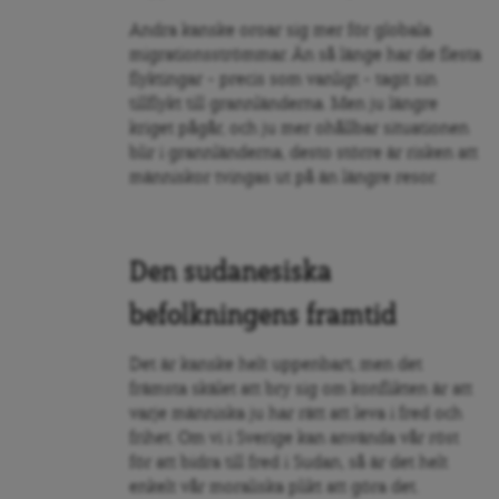
Andra kanske oroar sig mer för globala
migrationsströmmar. Än så länge har de flesta
flyktingar – precis som vanligt – tagit sin
tillflykt till grannländerna. Men ju längre
kriget pågår, och ju mer ohållbar situationen
blir i grannländerna, desto större är risken att
människor tvingas ut på än längre resor.
Den sudanesiska
befolkningens framtid
Det är kanske helt uppenbart, men det
främsta skälet att bry sig om konflikten är att
varje människa ju har rätt att leva i fred och
frihet. Om vi i Sverige kan använda vår röst
för att bidra till fred i Sudan, så är det helt
enkelt vår moraliska plikt att göra det.