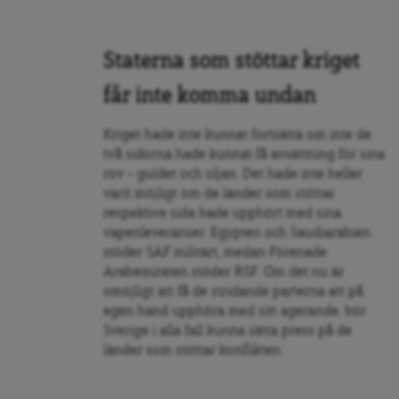
Staterna som stöttar kriget
får inte komma undan
Kriget hade inte kunnat fortsätta om inte de
två sidorna hade kunnat få avsättning för sina
rov – guldet och oljan. Det hade inte heller
varit möjligt om de länder som stöttar
respektive sida hade upphört med sina
vapenleveranser. Egypten och Saudiarabien
stöder SAF militärt, medan Förenade
Arabemiraten stöder RSF. Om det nu är
omöjligt att få de stridande parterna att på
egen hand upphöra med sitt agerande, bör
Sverige i alla fall kunna sätta press på de
länder som stöttar konflikten.