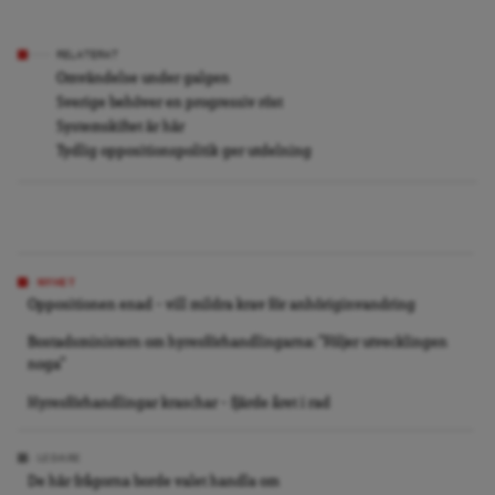
RELATERAT
Omvändelse under galgen
Sverige behöver en progressiv röst
Systemskiftet är här
Tydlig oppositionspolitik ger utdelning
NYHET
Oppositionen enad – vill mildra krav för anhöriginvandring
Bostadsministern om hyresförhandlingarna: ”Följer utvecklingen
noga”
Hyresförhandlingar kraschar – fjärde året i rad
LEDARE
De här frågorna borde valet handla om