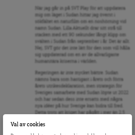
När jag går in på SVT Play för att uppdatera
mig om läget i Sudan hittar jag överst i
sökfältet en naturfilm om en noshörning vid
namn Sudan. Lilla Aktuellt drar sitt strå till
stacken med ett 90 sekunder långt klipp om
svälten i Sudan från september i år. Det är allt.
Nej, SVT gör det inte lätt för den som vill hålla
sig uppdaterad om en av de allvarligaste
humanitära kriserna i världen.
Regeringen är inte mycket bättre. Sudan
nämns bara som hastigast i årets och förra
årets utrikesdeklaration, men strategin för
Sveriges samarbete med Sudan löpte ut 2022
och har sedan dess inte ersatts med några
nya idéer på hur Sverige kan bidra till fred.
Detta trots att kriget har pågått i mer än 2,5
år.
Val av cookies
Situationen är oerhört komplicerad och kriget