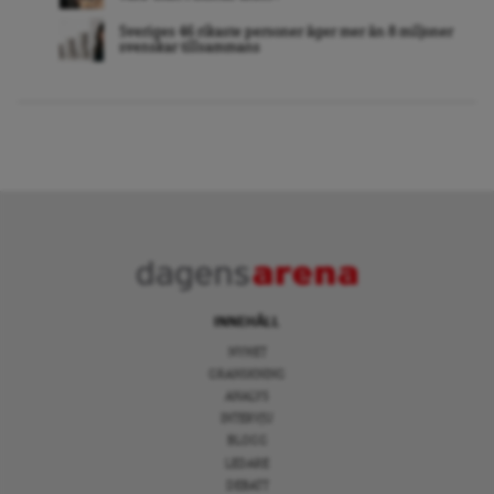
Sveriges 46 rikaste personer äger mer än 8 miljoner
svenskar tillsammans
INNEHÅLL
NYHET
GRANSKNING
ANALYS
INTERVJU
BLOGG
LEDARE
DEBATT