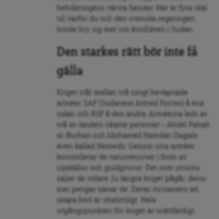
befolkningens värsta fiender. Här är fyra skäl
till varför du och den svenska regeringen
borde bry sig mer om konflikten i Sudan.
Den starkes rätt bör inte få
gälla
Kriget står mellan två tungt beväpnade
arméer, SAF (Sudanese Armed Forces) å ena
sidan och RSF å den andra. Arméerna leds av
två av landets rikaste personer – Abdel Fattah
al-Burhan och Mohamed Hamdan Dagalo,
även kallad Hemedti. Genom sina arméer
kontrollerar de naturresurser i form av
oljekällor och guldgruvor. Det som utvinns
säljer de vidare. Ju längre kriget pågår, desto
mer pengar tjänar de. Deras incitament att
skapa fred är obefintligt. Hela
utgångspunkten för kriget är orättfärdigt.