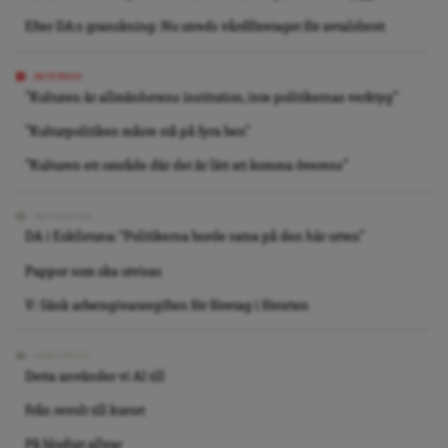
Efter DA:s granskning: Nu utreds vårdföretaget för avtalsbrott
INTERVJU
”Kulturen är allmänhetens institution, inte politikernas verktyg”
”Kulturpolitiken måste stå på fyra ben”
”Kulturen ett område där det är lätt att komma överens”
REPORTAGE
DA i Eskilstuna: “Politikerna borde satsa på den här orten”
Pappor som ska utvisas
V: Sänk arbetsgivaravgiften för företag i förorten
ARKIVBILD
Detta använder vi AI till
Från revolt till kurort
På blodigt allvar