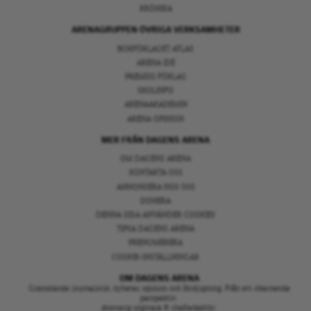
KRÖNIKA
ARENAGRUPPEN ÖVRIGA VERKSAMHETER
BOKFÖRLAGET ATLAS
ARENA IDÉ
PREMISS FÖRLAG
SKOLINFO
ARENAAKADEMIN
ARENA OPINION
MER FRÅN DAGENS ARENA
OM DAGENS ARENA
KONTAKTA OSS
ANNONSERA HOS OSS
DONERA
DENNA SIDA ANVÄNDER COOKIES
TIPSA DAGENS ARENA
PRENUMERERA
COOKIE-INSTÄLLNINGAR
OM DAGENS ARENA
Granskande journalistik, nyheter, opinion och fördjupning. Från ett oberoende
perspektiv.
Ansvarig utgivare & chefredaktör: