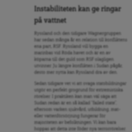
Instabiliteten kan ge ringar
på vattnet
Ryssland och den tidigare Wagnergruppen
har sedan många år en relation till konfliktens
ena part, RSF. Ryssland vill bygga en
marinbas vid Röda havet och är en av
köparna till det guld som RSF olagligen
utvinner. Ju längre konflikten i Sudan pågår,
desto mer nytta kan Ryssland dra av den.
Sedan tidigare vet vi att svaga statsbildningar
utgör en perfekt grogrund för extremistiska
rörelser. I praktiken kan man väl säga att
Sudan redan är en så kallad ”failed state”,
eftersom varken sjukvård, utbildning, mat-
eller vattenförsörjning fungerar för
majoriteten av befolkningen. Vi kan bara
hoppas att detta inte föder nya terrorrörelser.