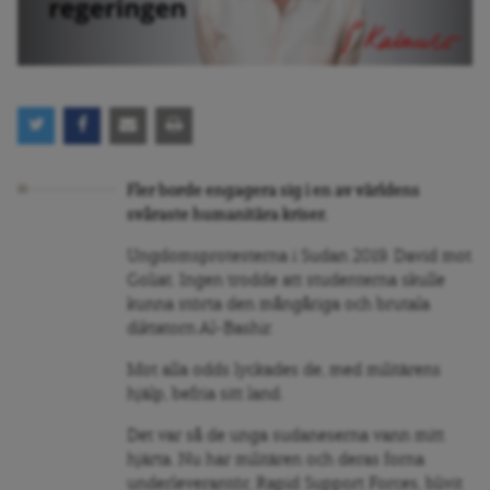
Fler borde engagera sig i en av världens
svåraste humanitära kriser.
Ungdomsprotesterna i Sudan 2019. David mot
Goliat. Ingen trodde att studenterna skulle
kunna störta den mångåriga och brutala
diktatorn Al-Bashir.
Mot alla odds lyckades de, med militärens
hjälp, befria sitt land.
Det var så de unga sudaneserna vann mitt
hjärta. Nu har militären och deras forna
underleverantör, Rapid Support Forces, blivit