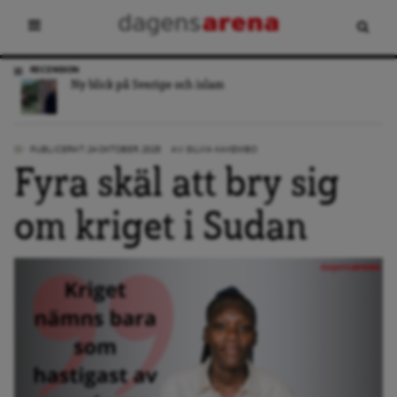
RECENSION
Ny blick på Sverige och islam
PUBLICERAT: 24 OKTOBER, 2025
AV:
SILVIA KAKEMBO
Fyra skäl att bry sig
om kriget i Sudan