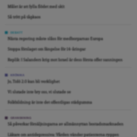
Målet är att fylla flödet med skit
Så trött på tågkaos
DEBATT
Nästa regering måste slåss för medborgarnas Europa
Stoppa förslaget om fängelse för 14-åringar
Replik: I Salanders krig mot Israel är dess första offer sanningen
KRÖNIKA
Jo, Tidö 2.0 kan bli verklighet
Vi slutade inte bry oss, vi slutade se
Folkbildning är inte det offentligas städgumma
GRANSKNING
Så påverkar försäljningarna av allmännyttan bostadsmarknaden
Läkare om antidepressiva: Vården vänder patienterna ryggen