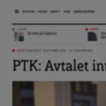
NYHETER
LEDARE
DEBATT
ESSÄ
ARENAGRUPPEN
LEDARE
NYHET
Så trött på tågkaos
Hyr
fjä
NYHET
PUBLICERAT: 28 OKTOBER, 2020
AV:
ELSA PERSSON
PTK: Avtalet in