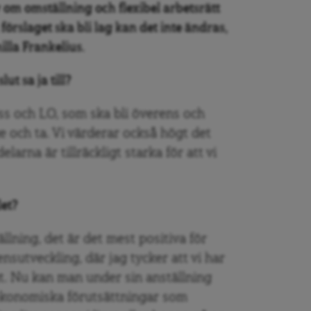
 om omställning och flexibel arbetsrätt
m förslaget ska bli lag kan det inte ändras,
lla Frankelius.
lut sa ja till?
oss och LO, som ska bli överens och
e och ta. Vi värderar också högt det
elarna är tillräckligt starka för att vi
let?
llning, det är det mest positiva för
nsutveckling, där jag tycker att vi har
gt. Nu kan man under sin anställning
ekonomiska förutsättningar som