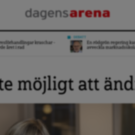
DEBATT
esförhandlingar kraschar –
En rödgrön regering ka
rde året i rad
avveckla marknadsskol
te möjligt att än