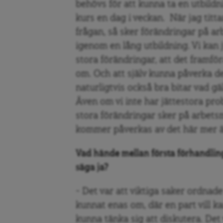
behövs för att kunna ta en utbildni
kurs en dag i veckan. När jag titt
frågan, så sker förändringar på a
igenom en lång utbildning. Vi kan
stora förändringar, att det framfö
om. Och att själv kunna påverka den
naturligtvis också bra bitar vad gäl
Även om vi inte har jättestora pro
stora förändringar sker på arbet
kommer påverkas av det här mer ä
Vad hände mellan första förhandli
säga ja?
– Det var att viktiga saker ordnade
kunnat enas om, där en part vill k
kunna tänka sig att diskutera. Det 