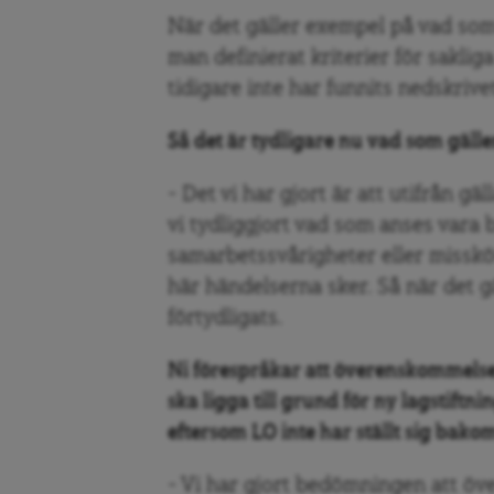
När det gäller exempel på vad som 
man definierat kriterier för sakli
tidigare inte har funnits nedskrive
Så det är tydligare nu vad som gäll
– Det vi har gjort är att utifrån gä
vi tydliggjort vad som anses vara 
samarbetssvårigheter eller misskö
här händelserna sker. Så när det g
förtydligats.
Ni förespråkar att överenskommels
ska ligga till grund för ny lagstiftn
eftersom LO inte har ställt sig bako
– Vi har gjort bedömningen att ö