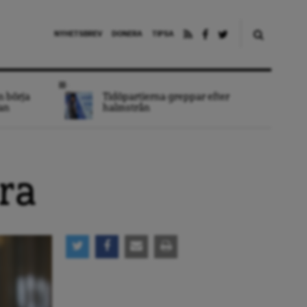
NYHETSBREV
DONERA
TIPSA
n börja
Tidöpartierna greppar efter
an
halmstrån
dra