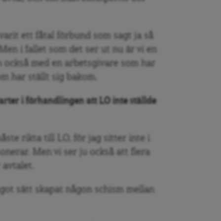
varit ett fåtal förbund som sagt ja så
Men i fallet som det ser ut nu är vi en
en också med en arbetsgivare som har
m har ställt sig bakom.
rter i förhandlingen att LO inte ställde
e rikta till LO, för jag sitter inte i
onerar. Men vi ser ju också att flera
 avtalet.
ågot sätt skapat någon schism mellan