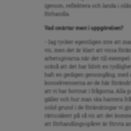
igenom, reflektera och landa i olik
förhandla.
Vad smärtar mest i uppgörelsen?
– Jag tycker egentligen inte att m
vis, men det är klart att vissa förä
arbetsgivarna när det till exempel 
också att det har blivit en tydlighe
haft en gedigen genomgång, med a
konsekvenserna av de här förändri
att vi har bottnat i frågorna. Alla
gäller och hur man ska hantera frå
solid grund i de förändringar vi g
rättssäkert på så vis att det komm
att förhandlingsspåret är första a