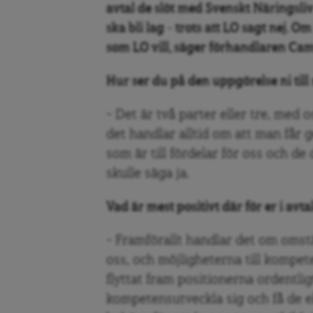
avtal de slöt med Svenskt Näringsliv
ska bli lag – trots att LO sagt nej. O
som LO vill, säger förhandlaren Cami
Hur ser du på den uppgörelse ni till s
– Det är två parter eller tre, med 
det handlar alltid om att man får g
som är till fördelar för oss och de d
skulle säga ja.
Vad är mest positivt där för er i avta
– Framförallt handlar det om omstä
oss, och möjligheterna till kompete
flyttat fram positionerna ordentli
kompetensutveckla sig och få de 