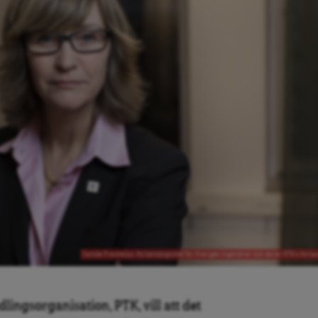
Camilla Frankelius, förhandlingschef för Sveriges Ingenjörer och del av PTK:s förh
ingsorganisation, PTK, vill att det