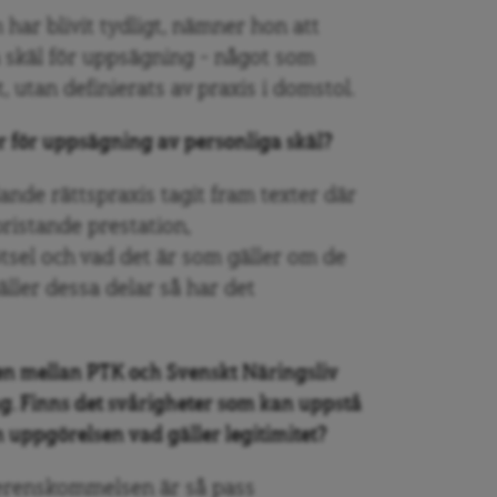
har blivit tydligt, nämner hon att
ga skäl för uppsägning – något som
t, utan definierats av praxis i domstol.
er för uppsägning av personliga skäl?
llande rättspraxis tagit fram texter där
bristande prestation,
tsel och vad det är som gäller om de
äller dessa delar så har det
en mellan PTK och Svenskt Näringsliv
ing. Finns det svårigheter som kan uppstå
m uppgörelsen vad gäller legitimitet?
verenskommelsen är så pass