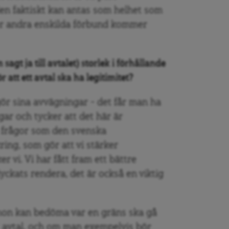
en faktiskt kan antas som helhet som
ler andra enskilda förbund kommer
gt ja till avtalet) storlek i förhållande
ör att ett avtal ska ha legitimitet?
gör sina avvägningar – det får man ha
gar och tycker att det här är
e frågor som den svenska
ng, som gör att vi stärker
r vi. Vi har fått fram ett bättre
yckats rendera, det är också en viktig
t hon kan bedöma var en gräns ska gå
 avtal, och om man exempelvis bör