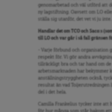
genomarbetad och väl utförd att d
ny lagstiftning. Oavsett om LO el
ställa sig utanför, det vet vi ju inte.
Handlar det om TCO och Saco:s (som sa
till LO och var går i så fall gränsen f
– Varje förbund och organisation 
respekt för. Vi gör andra avvägnin
tillräckligt bra och tar hand om d
arbetsmarknaden har bekymmer kri
anställningstryggheten också, tycke
resultat än vad Toijerutredningen l
del i det hela.
Camilla Frankelius tycker inte at
för hur många som står bakom ett