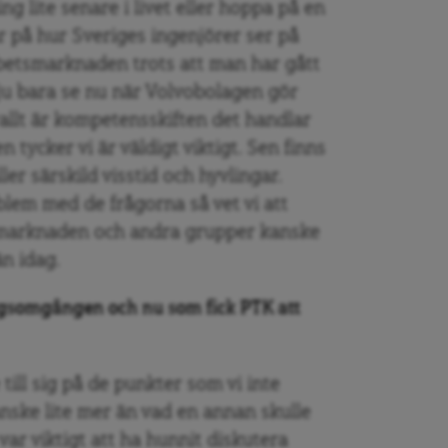
ng lite senare i livet eller hoppa på en
ar på hur Sveriges ingenjörer ser på
rbetsmarknaden trots att man har gått
 ju bara se nu när Volvobolagen gör
rallt är kompetensskiften det handlar
 tycker vi är väldigt viktigt. Sen finns
ler särskild visstid och hyvlingar.
blem med de frågorna så vet vi att
smarknaden och andra grupper kanske
n idag.
ngsomgången och nu som fick PTK att
 till sig på de punkter som vi inte
anske lite mer än vad en annan skulle
var viktigt att ha hunnit diskutera