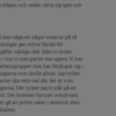
a frågor, och sedan sätta sig igen och
an kan säga att något smärtar på så
ndringar ger större fördel för
gäller sakliga skäl. Men vi tycker
t i hur vi som parter kan agera. Vi har
rbetsgrupper som har fördjupat sig i
ngarna som skulle göras. Jag tycker
 parter ska veta vad där det är som
gorna. Där tycker jag vi står på en
jort. Det kommer fortsatt också vara
er gå att pröva saker i domstol, men
nhalten.