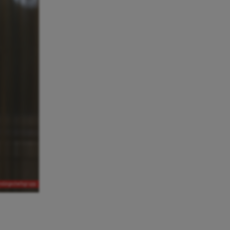
andlingschefsgrupp.