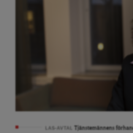
Tjänstemännens förhandl
LAS-AVTAL