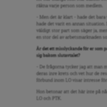
räkna varje person som medlem.
– Men det är klart – hade det bara 
hade det varit en annan situation. 
väldigt stor part som säger ja, m
en stor del av arbetsmarknaden so
Är det ett misslyckande för er som pa
sig bakom slutavtalet?
– De frågorna tycker jag att man måst
deras inre krets och vet hur de res
förbund inom LO visar intresse för
Hon betonar att det här inte på n
LO och PTK.