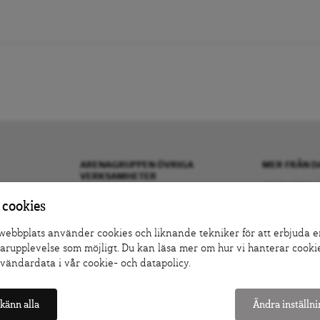
ARENAGRUPPEN ÖVRIGA
MER FRÅN D
VERKSAMHETER
OM DAGENS A
BOKFÖRLAGET ATLAS
KONTAKTA OS
 cookies
ARENA IDÉ
ANNONSERA H
ebbplats använder cookies och liknande tekniker för att erbjuda e
PREMISS FÖRLAG
DONERA
rupplevelse som möjligt. Du kan läsa mer om hur vi hanterar cooki
SKOLINFO
DENNA SIDA 
vändardata i vår cookie- och datapolicy.
ARENAAKADEMIN
TIPSA DAGEN
ARENA OPINION
PRENUMERER
känn alla
Ändra inställn
COOKIE-INST