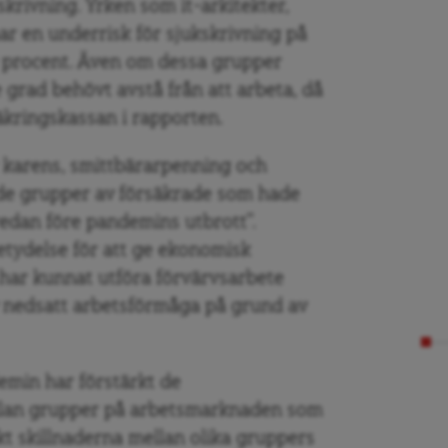
kskrivning. Yrken som it-arkitekter,
ar en underrisk för sjukskrivning på
9 procent. Även om dessa grupper
re grad behövt avstå från att arbeta, då
äkringskassan i rapporten.
 karens, smittbärarpenning och
t de grupper av försäkrade som hade
redan före pandemins utbrott”.
etydelse för att ge ekonomisk
 har kunnat utföra förvärvsarbete
 nedsatt arbetsförmåga på grund av
emin har förstärkt de
llan grupper på arbetsmarknaden som
rkt skillnaderna mellan olika gruppers