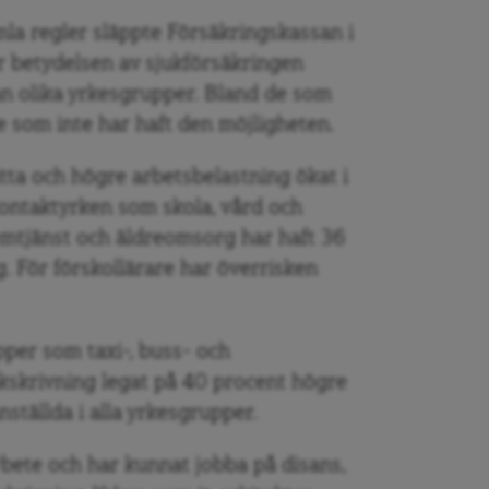
la regler släppte Försäkringskassan i
ur betydelsen av sjukförsäkringen
an olika yrkesgrupper. Bland de som
e som inte har haft den möjligheten.
tta och högre arbetsbelastning ökat i
ntaktyrken som skola, vård och
mtjänst och äldreomsorg har haft 36
g. För förskollärare har överrisken
er som taxi-, buss- och
ukskrivning legat på 40 procent högre
nställda i alla yrkesgrupper.
bete och har kunnat jobba på disans,