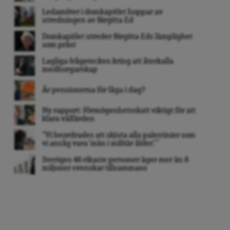
Ledamöter i domkapitlet hoppar av
utredningen av Birgitta Ed
Domkapitlet utreder Birgitta Eds lämplighet
som präst
Lagliga frågetecken kring att återkalla
medborgarskap
Är pensionerna för låga i dag?
Ny rapport: Förmögenhetsskatt viktigt för att
klara välfärden
”Vi beordrades att skjuta alla palestinier som
vi ansåg vara ’män i militär ålder’. ”
Sveriges 46 rikaste personer äger mer än 8
miljoner svenskar tillsammans