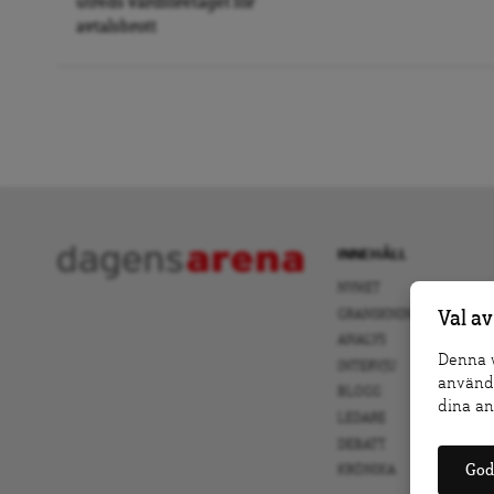
utreds vårdföretaget för
avtalsbrott
INNEHÅLL
NYHET
GRANSKNING
Val av
ANALYS
Denna w
INTERVJU
använda
BLOGG
dina an
LEDARE
DEBATT
God
KRÖNIKA