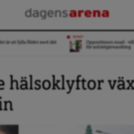
NYHET
et är att fylla flödet med skit
Oppositionen enad – vill
för anhöriginvandring
e hälsoklyftor vä
in