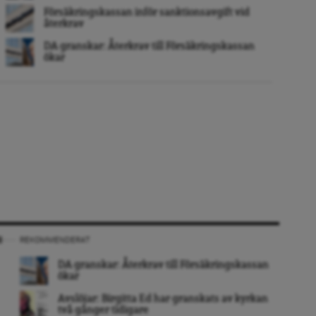
Försäkringskassan inför sanktionsavgift vid
återkrav
DA granskar: Återkrav till Försäkringskassan
ökar
REKOMMENDERAT
DA granskar: Återkrav till Försäkringskassan
ökar
Avslöjar: Birgitta Ed har granskats av kyrkan
två gånger tidigare