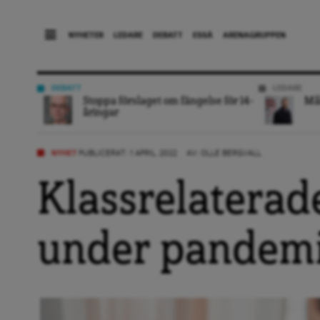
NYHETER
LEDARE
DEBATT
ESSÄ
ARENAGRUPPEN
DEBATT
LEDARE
Stoppa förslaget om fängelse för 14-
Mål
åringar
NYHET
PUBLICERAT: 1 APRIL, 2022
AV:
OLLE BERGVALL
Klassrelaterad
under pandem