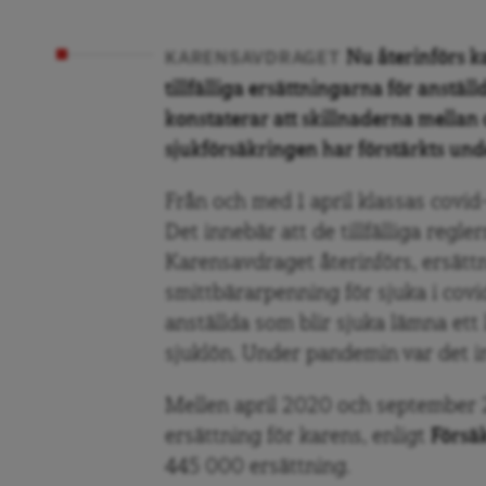
Nu återinförs 
KARENSAVDRAGET
tillfälliga ersättningarna för anstäl
konstaterar att skillnaderna mellan
sjukförsäkringen har förstärkts un
Från och med 1 april klassas covid
Det innebär att de tillfälliga regle
Karensavdraget återinförs, ersätt
smittbärarpenning för sjuka i cov
anställda som blir sjuka lämna ett l
sjuklön. Under pandemin var det in
Mellen april 2020 och september 2
ersättning för karens, enligt
Försä
445 000 ersättning.