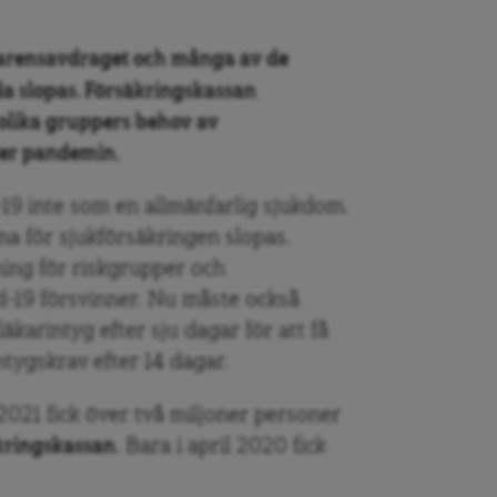
karensavdraget och många av de
lda slopas. Försäkringskassan
 olika gruppers behov av
der pandemin.
-19 inte som en allmänfarlig sjukdom.
rna för sjukförsäkringen slopas.
ning för riskgrupper och
id-19 försvinner. Nu måste också
äkarintyg efter sju dagar för att få
tygskrav efter 14 dagar.
021 fick över två miljoner personer
kringskassan
. Bara i april 2020 fick