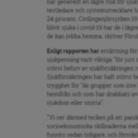
har generellt en lägre risk för sju
testledare och systemutvecklare h
24 procent. Civilingenjörsyrken 1
blivit sjuka i covid-19 har de i läg
de kan jobba hemma, skriver Förs
Enligt rapporten har
ersättning för
sjukpenning varit viktiga ”för jus
störst behov av sjukförsäkringen 
Sjukförsäkringen har haft störst b
trygghet för ”de grupper som inte
hemifrån och som har drabbats av
sjukdom eller smitta”.
”Vi ser därmed tecken på att pand
socioekonomiska skillnaderna me
funnits sedan tidigare, och förstä