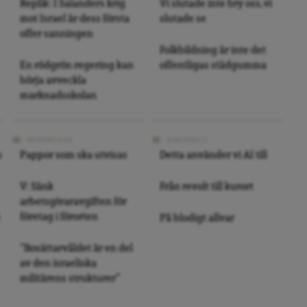
Replik: I Salanders krig
Vi slutade inte bry oss, vi
mot Israel är dess första
slutade se
offer sanningen
Folkbildning är inte det
En rödgrön regering kan
offentligas städgumma
börja avveckla
marknadsskolan
REPORTAGE
ARKIVBILD
s
Pappor som ska utvisas
Detta använder vi AI till
V: Sänk
Från revolt till kurort
arbetsgivaravgiften för
företag i förorten
På blodigt allvar
”Bosättarvåldet är en del
av den israeliska
militärens strukturer”