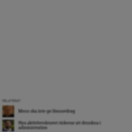
RELATERAT
Mens ska inte ge löneavdrag
Nya aktivitetskravet riskerar att drunkna i
administration