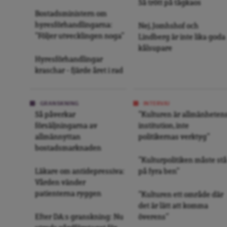
Så trött på tågkaos
Bostadsministern om
hyresförhandlingarna:
Nej, Jomhshof och
”Följer utvecklingen noga”
Lindberg är inte lika goda
kålsupare
Hyresförhandlingar
kraschar – fjärde året i rad
GRANSKNING
INTERVJU
Så påverkar
”Kulturen är allmänheten
försäljningarna av
institution, inte
allmännyttan
politikernas verktyg”
bostadsmarknaden
”Kulturpolitiken måste stå
Läkare om antidepressiva:
på fyra ben”
Vården vänder
patienterna ryggen
”Kulturen ett område där
det är lätt att komma
Efter DA:s granskning: Nu
överens”