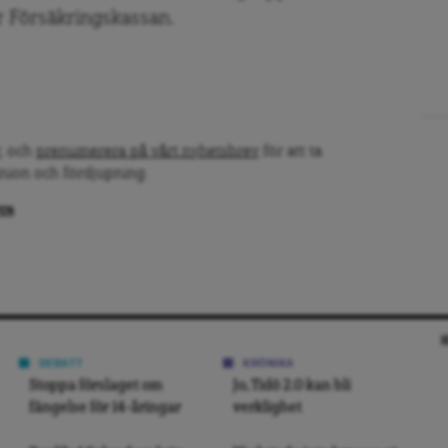
er Försäkringskassan.
, och
prenumerera på vårt nyhetsbrev
för att ta
inion och fördjupning.
PEN
DEBATT
KRÖNIKA
Stoppa förslaget om
Jo, Tidö 2.0 kan bli
fängelse för 14-åringar
verklighet