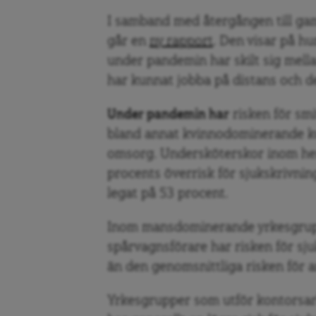
I samband med återgången till gam
går en
ny rapport
. Den visar på h
under pandemin har skilt sig mell
har kunnat jobba på distans och d
Under pandemin har
risken för smi
bland annat kvinnodominerande ko
omsorg. Undersköterskor inom he
procents överrisk för sjukskrivnin
legat på 53 procent.
Inom mansdominerande yrkesgrupp
spårvagnsförare har risken för sj
än den genomsnittliga risken för a
Yrkesgrupper som utför kontorsar