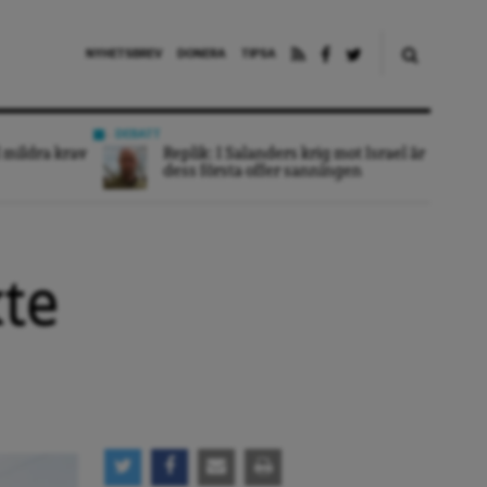
NYHETSBREV
DONERA
TIPSA
DEBATT
 mildra krav
Replik: I Salanders krig mot Israel är
dess första offer sanningen
xte