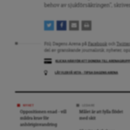
behov av sjukförsäkringen”, skriv
Följ Dagens Arena på
Facebook
och
Twitter
del av granskande journalistik, nyheter, op
KLICKA HÄR FÖR ATT DONERA TILL ARENAGRUP
LÅT FLER FÅ VETA – TIPSA DAGENS ARENA
NYHET
LEDARE
Oppositionen enad – vill
Målet är att fylla flödet
mildra krav för
med skit
anhöriginvandring