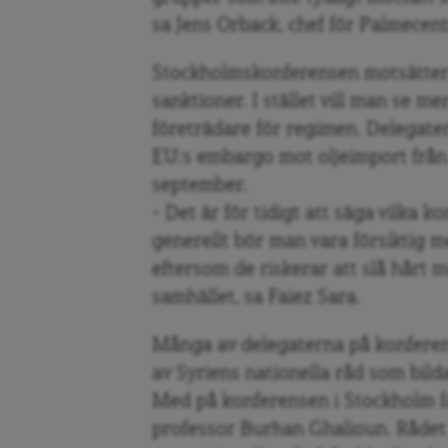
sa Jens Orback, chef för Palmecent
Stockholmskonferensen motsätter
sanktioner. I stället vill man se m
företrädare för regimen. Delegater
EU:s embargo mot oljeimport från 
september.
– Det är för tidigt att säga vilka k
generellt bör man vara försiktig
eftersom de riskerar att slå hårt 
samhället, sa Faiez Sara.
Många av delegaterna på konfere
av Syriens nationella råd som bild
Med på konferensen i Stockholm fa
professor Burhan Ghalioun. Rådet 