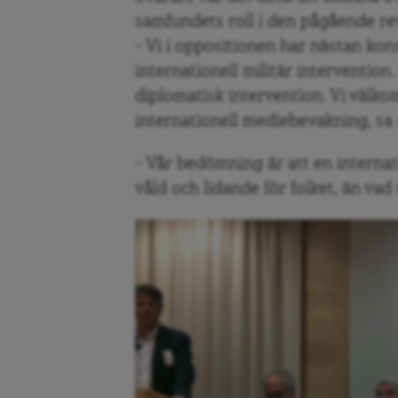
samfundets roll i den pågående re
– Vi i oppositionen har nästan kons
internationell militär intervention. I
diplomatisk intervention. Vi välko
internationell mediebevakning, sa
– Vår bedömning är att en internati
våld och lidande för folket, än vad 