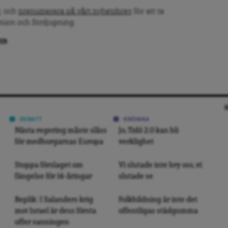
, och
prenumerera på vårt nyhetsbrev
för att ta
inion och fördjupning.
PEN
DEBATT
KRÖNIKA
Nästa regering måste slåss
Jo, Tidö 2.0 kan bli
för medborgarnas Europa
verklighet
Stoppa förslaget om
Vi slutade inte bry oss, vi
fängelse för 14-åringar
slutade se
Replik: I Salanders krig
Folkbildning är inte det
mot Israel är dess första
offentligas städgumma
offer sanningen