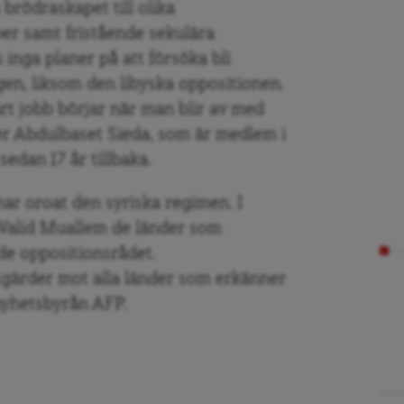
 brödraskapet till olika
r samt fristående sekulära
 inga planer på att försöka bli
en, liksom den libyska oppositionen.
årt jobb börjar när man blir av med
ger Abdulbaset Sieda, som är medlem i
sedan 17 år tillbaka.
har oroat den syriska regimen. I
Walid Muallem de länder som
de oppositionsrådet.
tgärder mot alla länder som erkänner
 nyhetsbyrån AFP.