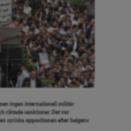
men ingen internationell militär
och riktade sanktioner. Det var
en syriska oppositionen efter helgens