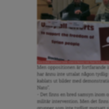
Jens Orback, Abdulbaset Sieda, Ghied Al Hashmy, tolk, Faiez Sara. Bild: D
Men oppositionen är fortfarande in
har ännu inte uttalat någon tydlig 
kablats ut bilder med demonstrati
Nato”.
– Det finns en bred samsyn inom 
militär intervention. Men det fin
grupper som inte tydligt motsatt s