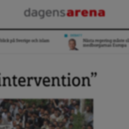
DEBATT
blick på Sverige och islam
Nästa regering måste sl
medborgarnas Europa
intervention”