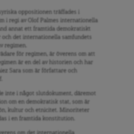
syriska oppositionen träffades i
m i regi av Olof Palmes internationella
and annat ett framtida demokratiskt
r och det internationella samfundets
av regimen.
rädare för regimen, är överens om att
egimen är en del av historien och har
aiez Sara som är författare och
f.
 inte i något slutdokument, däremot
sion om en demokratisk stat, som är
ön, kultur och etnicitet. Minoriteter
as i en framtida konstitution.
erens om det internationella