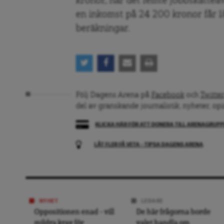
kronor, när det femte jobbskattea
en inkomst på 24 200 kronor får 1
beräkningar.
Följ Dagens Arena på
Facebook
och
Twitter
del av granskande journalistik, nyheter, op
KLICKA HÄR FÖR ATT DONERA TILL ARENAGRUP
LÅT FLER FÅ VETA – TIPSA DAGENS ARENA
NYHET
LEDARE
Oppositionen enad – vill
De här frågorna borde
mildra krav för
valet handla om