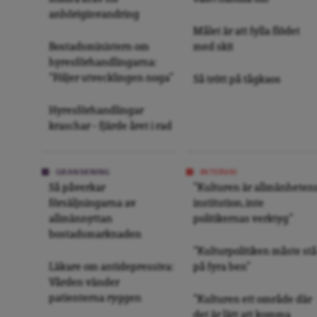
anhöriginvandring
Målet är att fylla flödet
Bostadsministern om
med skit
hyresförhandlingarna:
”Följer utvecklingen noga”
Så trött på tågkaos
Hyresförhandlingar
kraschar – fjärde året i rad
GRANSKNING
INTERVJU
Så påverkar
”Kulturen är allmänheten
försäljningarna av
institution, inte
allmännyttan
politikernas verktyg”
bostadsmarknaden
”Kulturpolitiken måste stå
Läkare om antidepressiva:
på fyra ben”
Vården vänder
patienterna ryggen
”Kulturen ett område där
det är lätt att komma