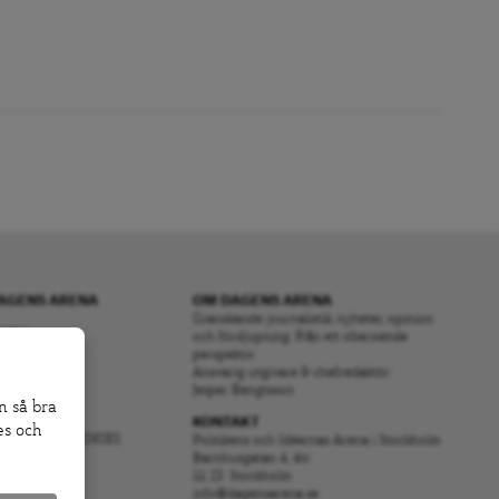
AGENS ARENA
OM DAGENS ARENA
Granskande journalistik, nyheter, opinion
RENA
och fördjupning. Från ett oberoende
perspektiv.
S
Ansvarig utgivare & chefredaktör:
OS OSS
Jesper Bengtsson
n så bra
KONTAKT
es och
ANVÄNDER COOKIES
Politikens och Idéernas Arena i Stockholm
Barnhusgatan 4, 4tr
S ARENA
111 23 Stockholm
A
info@dagensarena.se