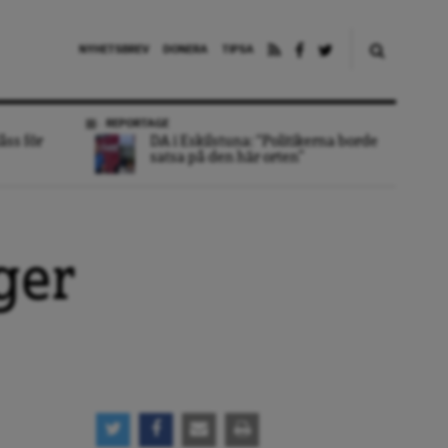
NYHETSBREV
DONERA
TIPSA
REPORTAGE
åss för
DA i Eskilstuna: “Politikerna borde
satsa på den här orten”
ger