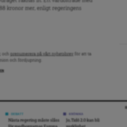
vdraget räknas in. Ett vårdbiträde med
88 kronor mer, enligt regeringens
, och
prenumerera på vårt nyhetsbrev
för att ta
inion och fördjupning.
PEN
DEBATT
KRÖNIKA
Nästa regering måste slåss
Jo, Tidö 2.0 kan bli
för medborgarnas Europa
verklighet