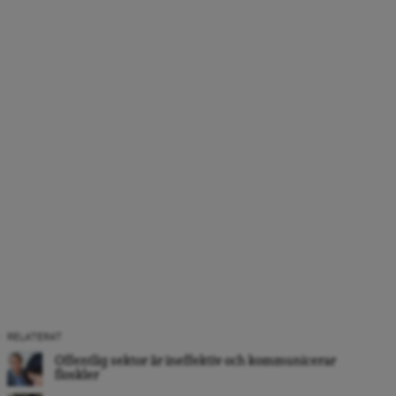
RELATERAT
Offentlig sektor är ineffektiv och kommunicerar
floskler