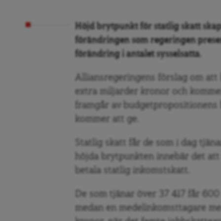
Höjd brytpunkt för statlig skatt sk
förändringen som regeringen presen
förändring i antalet sysselsatta.
Alliansregeringens förslag om att
extra miljarder kronor och kommer
framgår av budgetpropositionens b
kommer att ge.
Statlig skatt får de som i dag tjä
höjda brytpunkten innebär det att
betala statlig inkomstskatt.
De som tjänar över 37 417 får 60
medan en medelinkomsttagare med