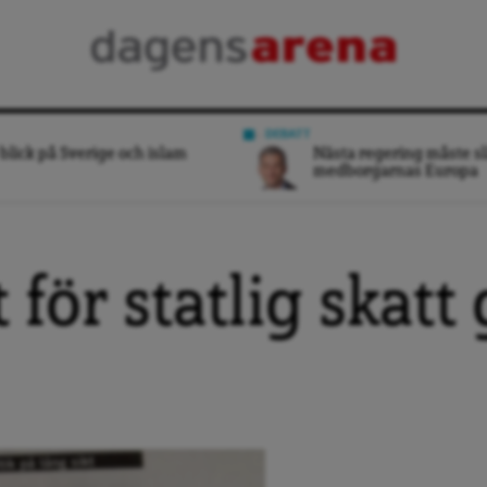
DEBATT
blick på Sverige och islam
Nästa regering måste sl
medborgarnas Europa
för statlig skatt 