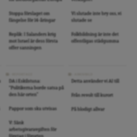
Stoppa förslaget om
Vi slutade inte bry oss, vi
fängelse för 14-åringar
slutade se
Replik: I Salanders krig
Folkbildning är inte det
mot Israel är dess första
offentligas städgumma
offer sanningen
REPORTAGE
ARKIVBILD
s
DA i Eskilstuna:
Detta använder vi AI till
“Politikerna borde satsa på
den här orten”
Från revolt till kurort
Pappor som ska utvisas
På blodigt allvar
V: Sänk
arbetsgivaravgiften för
företag i förorten