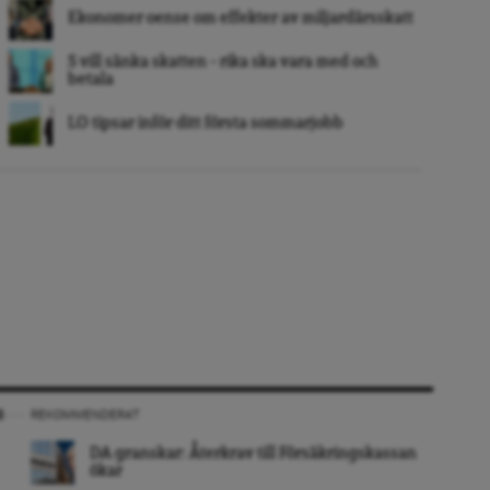
Ekonomer oense om effekter av miljardärsskatt
S vill sänka skatten – rika ska vara med och
betala
LO tipsar inför ditt första sommarjobb
REKOMMENDERAT
DA granskar: Återkrav till Försäkringskassan
ökar