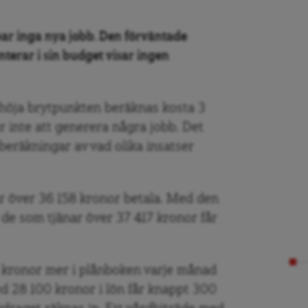
apar inga nya jobb. Den förväntade
terar i sin budget visar ingen
 höja brytpunkten beräknas kosta 3
 inte att generera några jobb. Det
eräkningar av vad olika insatser
nar över 36 158 kronor betala. Med den
 de som tjänar över 37 417 kronor får
0 kronor mer i plånboken varje månad
 28 100 kronor i lön får knappt 300