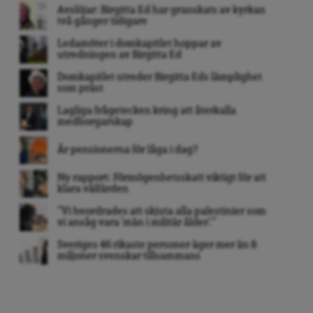
Avslöjar: Birgitta Ed har granskats av kyrkan
två gånger tidigare
Ledamöter i domkapitlet hoppar av
utredningen av Birgitta Ed
Domkapitlet utreder Birgitta Eds lämplighet
som präst
Lagliga frågetecken kring att återkalla
medborgarskap
Är pensionerna för låga i dag?
Ny rapport: Förmögenhetsskatt viktigt för att
klara välfärden
”Vi beordrades att skjuta alla palestinier som
vi ansåg vara ’män i militär ålder’. ”
Sveriges 46 rikaste personer äger mer än 8
miljoner svenskar tillsammans