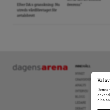
Efter DA:s granskning: Nu
överens”
utreds vårdföretaget för
avtalsbrott
INNEHÅLL
NYHET
GRANSKNING
Val av
ANALYS
Denna w
INTERVJU
använda
BLOGG
dina an
LEDARE
DEBATT