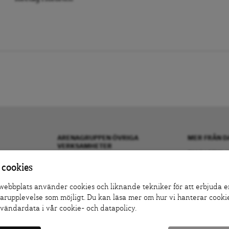
ARENAGRUPPEN ÖVRIGA
MER FRÅN D
VERKSAMHETER
OM DAGENS A
BOKFÖRLAGET ATLAS
KONTAKTA OS
 cookies
ARENA IDÉ
ANNONSERA H
ebbplats använder cookies och liknande tekniker för att erbjuda e
PREMISS FÖRLAG
DONERA
rupplevelse som möjligt. Du kan läsa mer om hur vi hanterar cooki
SKOLINFO
DENNA SIDA 
vändardata i vår cookie- och datapolicy.
ARENAAKADEMIN
TIPSA DAGEN
ARENA OPINION
PRENUMERER