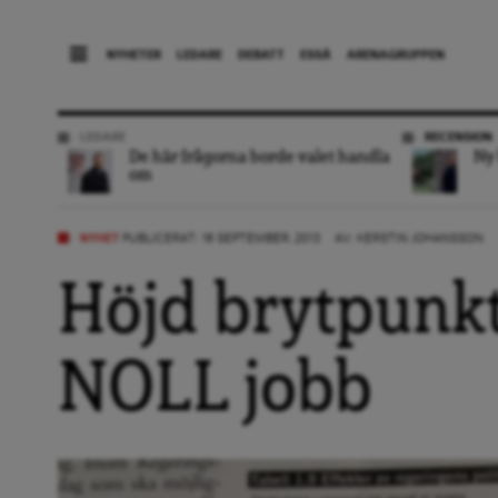
NYHETER
LEDARE
DEBATT
ESSÄ
ARENAGRUPPEN
LEDARE
RECENSION
De här frågorna borde valet handla
Ny 
om
NYHET
PUBLICERAT: 18 SEPTEMBER, 2013
AV:
KERSTIN JOHANSSON
Höjd brytpunkt 
NOLL jobb