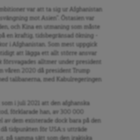
bitioner var att ta sig ur Afghanistan
svängning mot Asien”. Östasien var
den, och Kina en utmaning som måste
 på en kraftig, tidsbegränsad ökning –
rkor i Afghanistan. Som mest uppgick
idigt att lägga ett allt större ansvar
 försvagades alltmer under president
om våren 2020 då president Trump
 med talibanerna, med Kabulregeringen
 som i juli 2021 att den afghanska
od, förklarade han, av 300 000
del av dem existerade dock bara på den
h då tidpunkten för USA:s utträde
t, på samma sätt som den irakiska