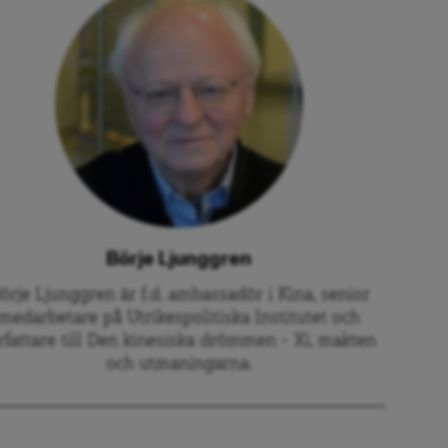
Börje Ljunggren
örje Ljunggren är f.d. ambassadör i Kina, senior
medarbetare på Utrikespolitiska Institutet och
rfattare till Den kinesiska drömmen – Xi, makten
och utmaningarna.