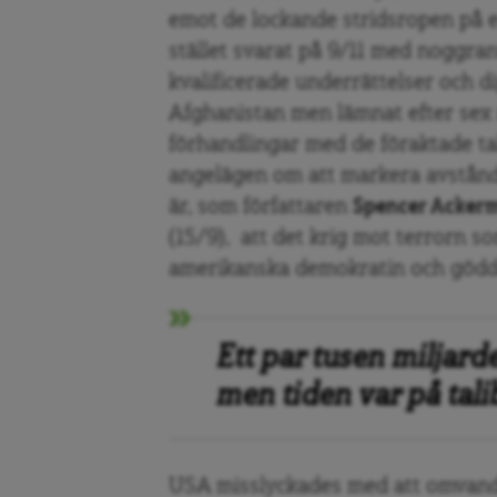
emot de lockande stridsropen på et
stället svarat på 9/11 med noggran
kvalificerade underrättelser och di
Afghanistan men lämnat efter sex
förhandlingar med de föraktade ta
angelägen om att markera avstånde
är, som författaren
Spencer Acker
(15/9), att det krig mot terrorn 
amerikanska demokratin och gödde
Ett par tusen miljard
men tiden var på tali
USA misslyckades med att omvandl