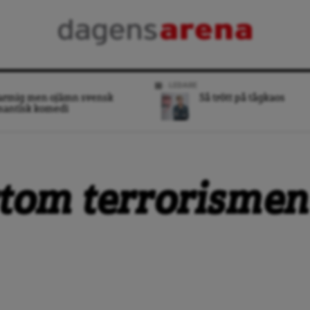
LEDARE
armig men ojämn svensk
Så trött på tågkaos
mantisk komedi
rtom terrorismen