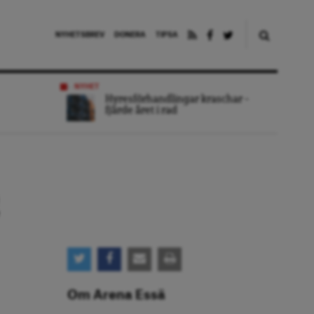
NYHETSBREV
DONERA
TIPSA
NYHET
Hyresförhandlingar kraschar –
fjärde året i rad
Om Arena Essä