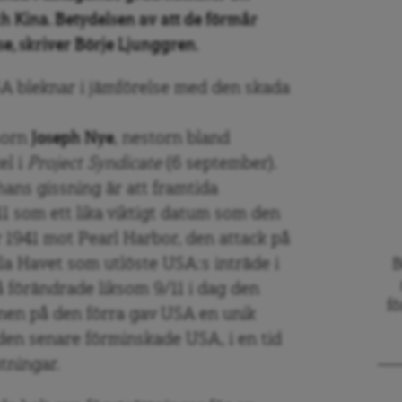
h Kina. Betydelsen av att de förmår
e, skriver Börje Ljunggren.
A bleknar i jämförelse med den skada
sorn
Joseph Nye
, nestorn bland
el i
Project Syndicate
(6 september).
hans gissning är att framtida
1 som ett lika viktigt datum som den
 1941 mot Pearl Harbor, den attack på
la Havet som utlöste USA:s inträde i
B
å förändrade liksom 9/11 i dag den
fö
onen på den förra gav USA en unik
 den senare förminskade USA, i en tid
tningar.