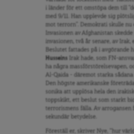
i länder för ett omstöpa dem till ”
med 9/11. Han upplevde sig plötsli
mot terrorn”. Demokrati skulle nu
Invasionen av Afghanistan skedde 
invasionen, två år senare, av Ira
Beslutet fattades på i avgörande 
Husseins
Irak hade, som FN-ansva
ha några massförstörelsevapen, oc
Al-Qaida – däremot starka sådana
Den högste amerikanske företrädar
sonika att upplösa hela den irakis
toppskikt, ett beslut som starkt bid
terrorismens fälla. Av arrogansen 
sekundär betydelse.
Föreställ er, skriver Nye, ”hur vär