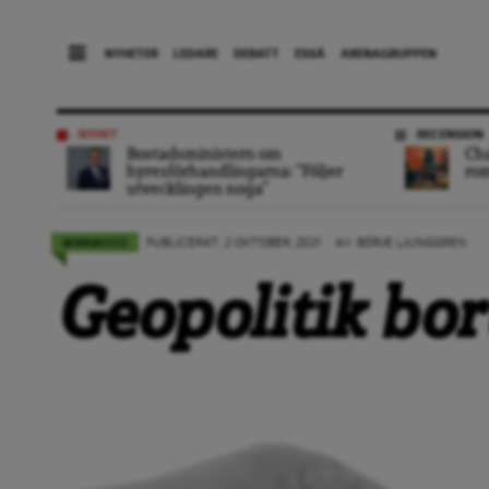
NYHETER
LEDARE
DEBATT
ESSÄ
ARENAGRUPPEN
NYHET
RECENSION
Bostadsministern om
Ch
hyresförhandlingarna: ”Följer
ro
utvecklingen noga”
essä
arena
PUBLICERAT: 2 OKTOBER, 2021
AV: BÖRJE LJUNGGREN
Geopolitik bo