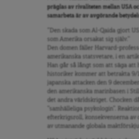
präglas av rivaliteten mellan USA oc
samarbeta är av avgörande betydels
”Den skada som Al-Qaida gjort US
som Amerika orsakat sig själv.”
Den domen fäller Harvard-profes
amerikanska statsvetare, i en artik
Han går så långt som att säga att 
historiker kommer att betrakta 9/1
japanska attacken den 9 december
den amerikanska marinbasen i Stil
det andra världskriget. Chocken d
”samhälleliga psykologin”. Reakti
efterkrigsroll, konsekvenserna av
av utmanande globala maktförskju