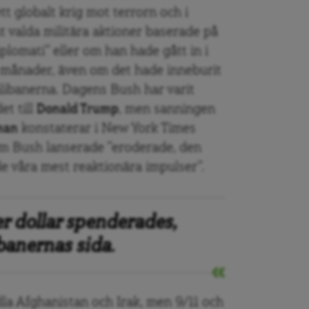
t globalt krig mot terrorn och i
t valda militära aktioner baserade på
plomati” eller om han hade gått in i
 månader, även om det hade inneburit
libanerna. Dagens Bush har varit
t till
Donald Trump
, men sanningen
man
konstaterar i New York Times
som Bush lanserade ”eroderade, den
 våra mest reaktionära impulser”.
er dollar spenderades,
banernas sida.
a Afghanistan och Irak, men 9/11 och