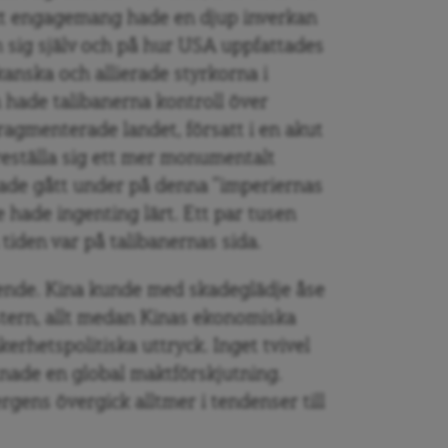
kt engagemang hade en djup inverkan
 sig själv och på hur USA uppfattades
kanska och allierade styrkorna i
hade talibanerna kontroll över
ragmenterade landet, försatt i en akut
öreställa sig ett mer monumentalt
hade gått under på denna ”imperiernas
 hade ingenting lärt. Ett par tusen
tiden var på talibanernas sida.
ende. Kina kunde med skadeglädje åse
tern, allt medan Kinas ekonomiska
kerhetspolitiska uttryck. Inget tvivel
tnade en global maktförskjutning.
gens övergick alltmer i tendenser till