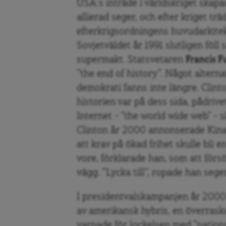
USA:s inträde i världskriget skapa
allierad seger, och efter kriget t
efterkrigsordningens huvudarkitekt
Sovjetväldet år 1991 slutligen fö
supermakt. Statsvetaren
Francis 
”the end of history”. Något altern
demokrati fanns inte längre. Clint
historien var på dess sida, pådrive
Internet – ”the world wide web” – 
Clinton år 2000 annonserade Kina
att krav på ökad frihet skulle bli e
vore, förklarade han, som att förs
vägg. ”Lycka till”, ropade han seger
I presidentvalskampanjen år 200
av amerikansk hybris, en överrask
varnade för lockelsen med ”nation