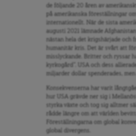
de följande 20 åren av amerikans
på amerikanska föreställningar om
internationellt. När de sista ameri
augusti 2021 lämnade Afghanistan 
nästan hela det krigshärjade och f
humanitär kris. Det är svårt att f
misslyckande. Britter och ryssar 
kyrkogård”. USA och dess allierade
miljarder dollar spenderades, men 
Konsekvenserna har varit långtgå
hur USA grävde ner sig i Mellanös
styrka växte och tog sig alltmer sä
rådde längre om att världen bevit
Föreställningarna om global konver
global divergens.