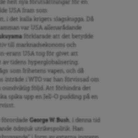
de helt nya förutsättningar för en
rädde USA fram som
, i det kalla krigets slagskugga. Då
ll samman var USA allenarådande
Fukuyama
förklarade att det betydde
ativ till marknadsekonomi och
on-erans USA tog för givet att
t av tidens hyperglobalisering.
sågs som frihetens vapen, och då
s inträde i WTO var han förvissad om
n oundviklig följd. Att förhindra det
öka spika upp en Jell-O pudding på en
visst.
0 förordade
George W. Bush
, i denna tid
ande ödmjuk utrikespolitik. Han
sbyggande” i form av externa ingrepp