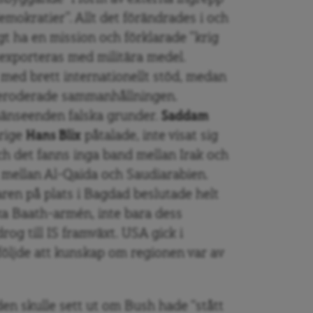
demokratier”. Allt det förändrades i och
gt ha en mission och förklarade ”krig
 exporteras med militära medel.
med brett internationellt stöd, medan
k, eroderade sammanhållningen.
hänseenden falska grunder.
Saddam
rige
Hans Blix
påtalade, inte visat sig
h det fanns inga band mellan Irak och
 mellan Al-Qaida och Saudiarabien.
en på plats i Bagdad beslutade helt
ka Baath-armén, inte bara dess
rog till IS framväxt. USA gick i
följde att kunskap om regionen var av
lden skulle sett ut om Bush hade “stått