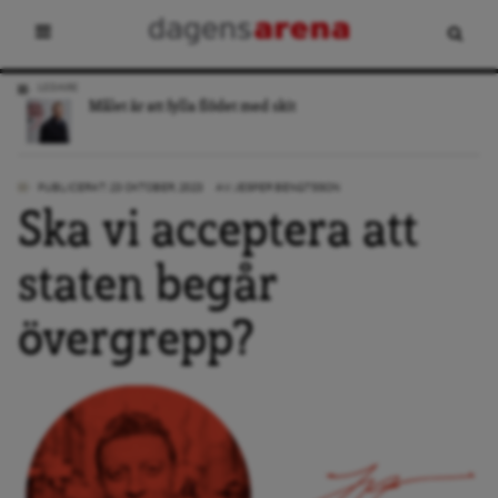
LEDARE
Målet är att fylla flödet med skit
PUBLICERAT: 23 OKTOBER, 2023
AV:
JESPER BENGTSSON
Ska vi acceptera att
staten begår
övergrepp?