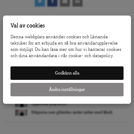
Följ Dagens Arena på
Facebook
och
Twitter
, och
prenumerera på vårt nyhetsbrev
för att ta del av
Val av cookies
granskande journalistik, nyheter, opinion och
Denna webbplats använder cookies och liknande
fördjupning.
tekniker för att erbjuda en så bra användarupplevelse
KLICKA HÄR FÖR ATT DONERA TILL ARENAGRUPPEN
som möjligt. Du kan läsa mer om hur vi hanterar cookies
och dina användardata i vår cookie- och datapolicy.
LÅT FLER FÅ VETA – TIPSA DAGENS ARENA
Godkänn alla
RELATERAT
Målet är att fylla flödet med skit
Ändra inställningar
Det krävs en riktig landsbygdspolitik
Uppenbar populism
Frågorna som glömdes under mötet med Modi