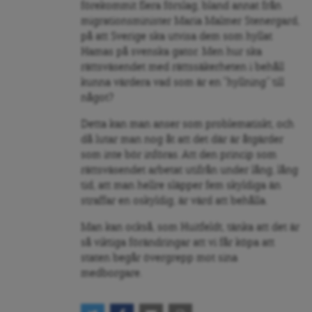
förekommit flera förslag, bland annat från
migrationsminister Maria Malmer Stenergard,
på att Sverige ska utvisa dem som hyllat
Hamas på svenska gator. Men hur ska
rättsväsendet med rättssäkerheten i behåll
kunna värdera vad som är en ”hyllning” till
något?
Detta kan man anser som problematiskt, och
då lutar man nog åt att det där är åtgärder
som inte bör införas. Att den princip som
rättsväsendet arbetat utifrån under lång, lång
tid, att man hellre släpper fem skyldiga än
straffar en oskyldig, är värd att behålla.
Man kan också, som Huitfeldt, tänka att det är
så viktiga förändringar att vi får köpa att
staten begår övergrepp mot sina
medborgare.