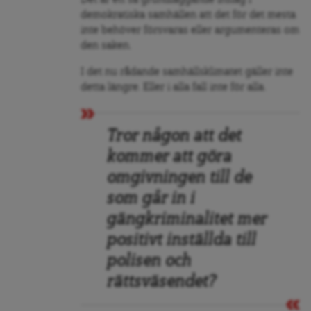
demokratiska samhällen att det för det mesta
inte behöver försvaras eller argumenteras om
den saken.
I det nu rådande samhällsklimatet gäller inte
detta längre. Eller i alla fall inte för alla.
Tror någon att det
kommer att göra
omgivningen till de
som går in i
gängkriminalitet mer
positivt inställda till
polisen och
rättsväsendet?