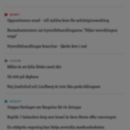
NYHET
Oppositionen enad – vill mildra krav för anhöriginvandring
Bostadsministern om hyresförhandlingarna: ”Följer utvecklingen
noga”
Hyresförhandlingar kraschar – fjärde året i rad
LEDARE
Målet är att fylla flödet med skit
Så trött på tågkaos
Nej, Jomhshof och Lindberg är inte lika goda kålsupare
DEBATT
Stoppa förslaget om fängelse för 14-åringar
Replik: I Salanders krig mot Israel är dess första offer sanningen
En rödgrön regering kan börja avveckla marknadsskolan