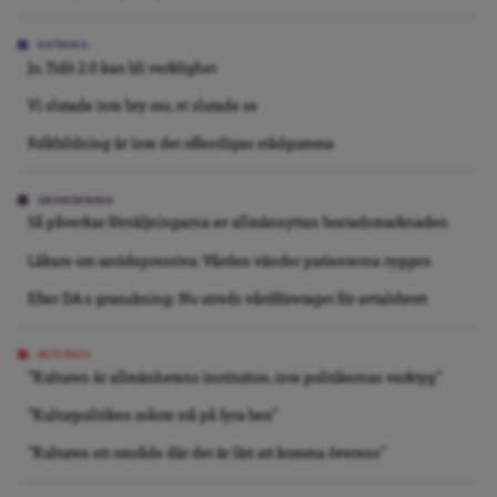
KRÖNIKA
Jo, Tidö 2.0 kan bli verklighet
Vi slutade inte bry oss, vi slutade se
Folkbildning är inte det offentligas städgumma
GRANSKNING
Så påverkar försäljningarna av allmännyttan bostadsmarknaden
Läkare om antidepressiva: Vården vänder patienterna ryggen
Efter DA:s granskning: Nu utreds vårdföretaget för avtalsbrott
INTERVJU
”Kulturen är allmänhetens institution, inte politikernas verktyg”
”Kulturpolitiken måste stå på fyra ben”
”Kulturen ett område där det är lätt att komma överens”