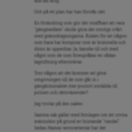
alla fall ärlig.
Och på ett plan har han förstås rätt.
En förändring som gör det straffbart att vara
”gängmedlem” skulle göra det otroligt svårt
med gränsdragningarna. Risken för att någon
som bara har kompisar som är kriminella och
döms är uppenbar. Ja, kanske till och med
något som de som förespråkar en sådan
lagstiftning eftersträvar.
Tror någon att det kommer att göra
omgivningen till de som går in i
gängkriminalitet mer positivt inställda till
polisen och rättsväsendet?
Jag tvivlar på den saken.
Samma sak gäller med förslagen om att utvisa
människor på grund av bristande ”vandel”.
Sedan Hamas terrorattentat har det