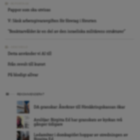
REPORTAGE
Pappor som ska utvisas
V: Sänk arbetsgivaravgiften för företag i förorten
”Bosättarvåldet är en del av den israeliska militärens strukturer”
ARKIVBILD
Detta använder vi AI till
Från revolt till kurort
På blodigt allvar
REKOMMENDERAT
DA granskar: Återkrav till Försäkringskassan ökar
Avslöjar: Birgitta Ed har granskats av kyrkan två
gånger tidigare
Ledamöter i domkapitlet hoppar av utredningen av
Birgitta Ed