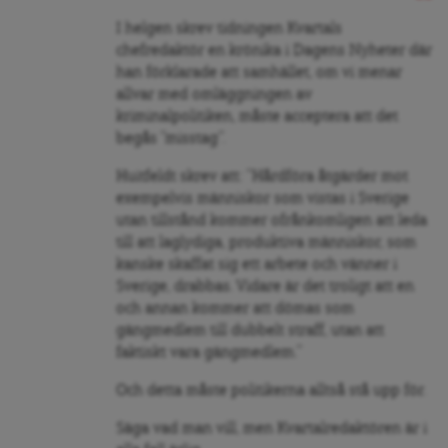
I helgen skrev tidningen Kvartals
chefredaktör en krönika i Dagens Nyheter där
han förklarade att samhället, om vi menar
allvar med omläggningen av
kriminalpolitiken, måste acceptera att det
begås ”misstag”.
Huitfeldt skrev att: ”Hårdföra åtgärder mot
exempelvis människor som vistas i Sverige
utan tillstånd kommer ofrånkomligen att leda
till att laglydiga, produktiva människor, som
kanske skaffat sig ett arbete och vänner i
Sverige, drabbas. Vidare är det troligt att en
och annan kommer att dömas som
gängmedlem till dubbelt straff, utan att
faktiskt vara gängmedlem.”
Och detta måste politikerna alltså stå upp för.
Säga vad man vill, men Kvartalredaktören är i