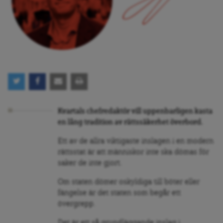
Kvartals chefredaktör vill uppenbarligen kasta
en lång tradition av rättssäkerhet överbord.
Ett av de allra viktigaste inslagen i en modern
rättsstat är att människor inte ska dömas för
saker de inte gjort.
Om staten dömer oskyldiga till böter eller
fängelse är det staten som begår ett
övergrepp.
Det är ett så grundläggande inslag i