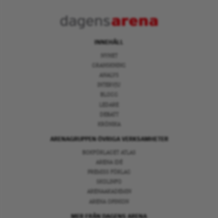
INNEHÅLL
NYHET
GRANSKNING
ANALYS
INTERVJU
BLOGG
LEDARE
DEBATT
KRÖNIKA
ARENAGRUPPEN ÖVRIGA VERKSAMHETER
BOKFÖRLAGET ATLAS
ARENA IDÉ
PREMISS FÖRLAG
SKOLINFO
ARENAAKADEMIN
ARENA OPINION
MER FRÅN DAGENS ARENA