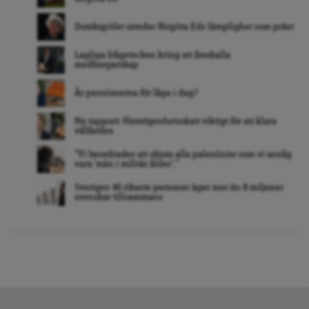
Domkapitlet utreder Birgitta Eds lämplighet som präst
Lagliga frågetecken kring att återkalla
medborgarskap
Är pensionerna för låga i dag?
Ny rapport: Förmögenhetsskatt viktigt för att klara
välfärden
”Vi beordrades att skjuta alla palestinier som vi ansåg
vara ’män i militär ålder’. ”
Sveriges 46 rikaste personer äger mer än 8 miljoner
svenskar tillsammans