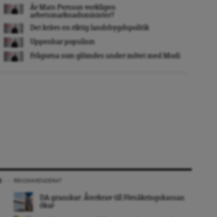
Är Mats Persson verkligen
arbetsmarknadsminister?
Det krävs en riktig landsbygdspolitik
Uppenbar populism
Frågorna som glömdes under mötet med Modi
REKOMMENDERAT
DA granskar: Återkrav till Försäkringskassan
ökar