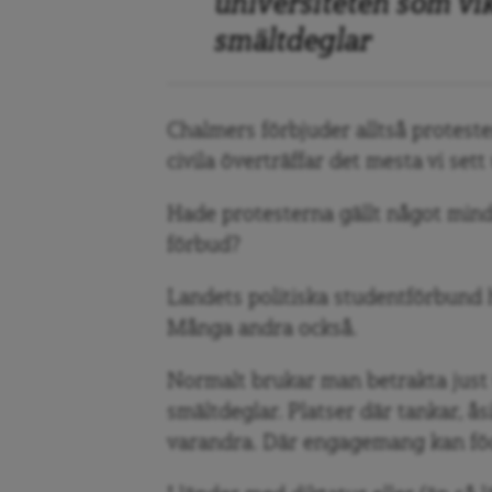
universiteten som vik
smältdeglar
Chalmers förbjuder alltså protester
civila överträffar det mesta vi set
Hade protesterna gällt något mindre
förbud?
Landets politiska studentförbund 
Många andra också.
Normalt brukar man betrakta just u
smältdeglar. Platser där tankar, ås
varandra. Där engagemang kan fö