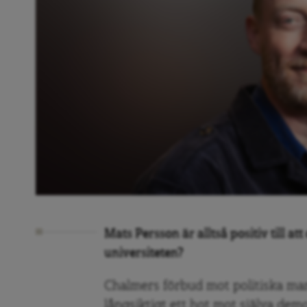
Mats Persson är alltså positiv till at
universiteten?
Chalmers förbud mot politiska mani
långsiktigt ett hot mot själva demo