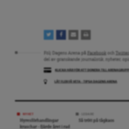
Följ Dagens Arena på
Facebook
och
Twitter
del av granskande journalistik, nyheter, op
KLICKA HÄR FÖR ATT DONERA TILL ARENAGRUP
LÅT FLER FÅ VETA – TIPSA DAGENS ARENA
NYHET
LEDARE
Hyresförhandlingar
Så trött på tågkaos
kraschar – fjärde året i rad