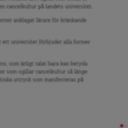
 en cancelkultur på landets universitet.
enter anklagat lärare för kränkande
 ett universitet förbjuder alla former
s, som ärligt talat bara kan betyda
ter som ogillar cancelkultur så länge
litiska uttryck som manifesteras på