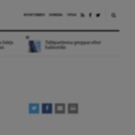
NYHETSBREV
DONERA
TIPSA
n börja
Tidöpartierna greppar efter
an
halmstrån