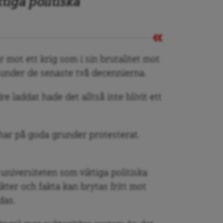
tiga politiska
 mot ett krig som i sin brutalitet mot
t under de senaste två decennierna.
 laddat hade det alltså inte blivit ett
har på goda grunder protesterat.
niversiteten som viktiga politiska
ikter och fakta kan brytas fritt mot
das.