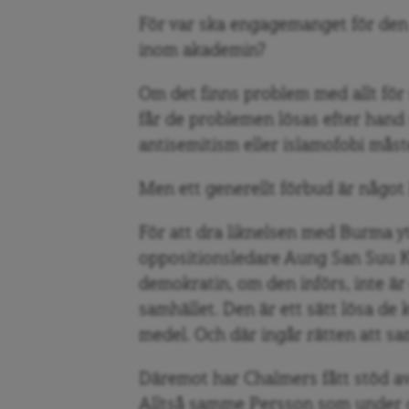
För var ska engagemanget för den
inom akademin?
Om det finns problem med allt för 
får de problemen lösas efter hand 
antisemitism eller islamofobi måst
Men ett generellt förbud är något 
För att dra liknelsen med Burma yt
oppositionsledare Aung San Suu K
demokratin, om den införs, inte är e
samhället. Den är ett sätt lösa de
medel. Och där ingår rätten att sam
Däremot har Chalmers fått stöd av
Alltså samme Persson som under d