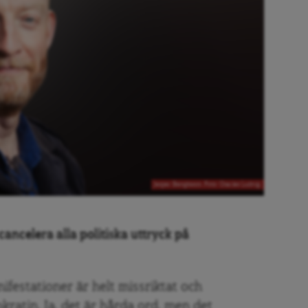
Jesper Bengtsson. Foto: Charles Ludvig.
t cancelera alla politiska uttryck på
festationer är helt missriktat och
kratin. Ja, det är hårda ord, men det