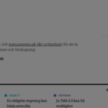
, och
prenumerera på vårt nyhetsbrev
för att ta
inion och fördjupning.
PEN
DEBATT
KRÖNIKA
En rödgrön regering kan
Jo, Tidö 2.0 kan bli
börja avveckla
verklighet