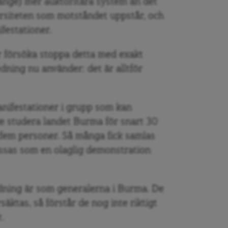
 länge) mer auktoritära system än det
ersiteten som motståndet uppstår, och
festationer.
r försöka stoppa detta med exakt
ing nu använder: det är alltför
nifestationer i grupp som kan
de studera landet Burma för snart 30
 fem personer. Så många fick samlas
assas som en olaglig demonstration
dning är som generalerna i Burma. De
säktas, så förstår de nog inte riktigt
.