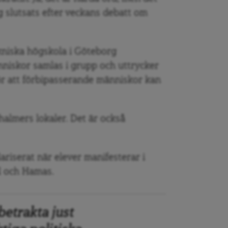
g slutsats efter veckans debatt om
kniska högskola i Göteborg
niskor samlas i grupp och uttrycker
gör att förbipasserande människor kan
halmers lokaler. Det är också
lariserat när elever manifesterar i
el och Hamas.
etrakta just