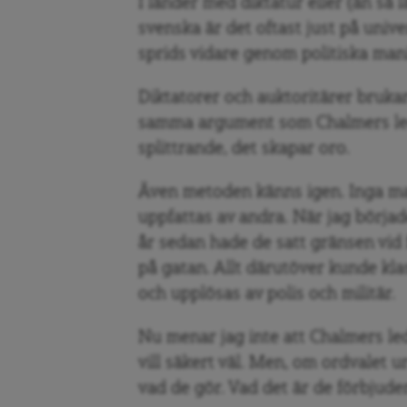
I länder med diktatur eller (än så
svenska är det oftast just på univ
sprids vidare genom politiska mani
Diktatorer och auktoritärer bruka
samma argument som Chalmers ledn
splittrande, det skapar oro.
Även metoden känns igen. Inga ma
uppfattas av andra. När jag börja
år sedan hade de satt gränsen vid
på gatan. Allt därutöver kunde kl
och upplösas av polis och militär.
Nu menar jag inte att Chalmers le
vill säkert väl. Men, om ordvalet ur
vad de gör. Vad det är de förbjuder