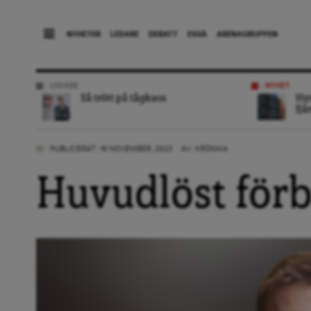
NYHETER
LEDARE
DEBATT
ESSÄ
ARENAGRUPPEN
LEDARE
NYHET
Så trött på tågkaos
Hyr
fjä
PUBLICERAT: 16 NOVEMBER, 2023
AV:
KRÖNIKA
Huvudlöst för