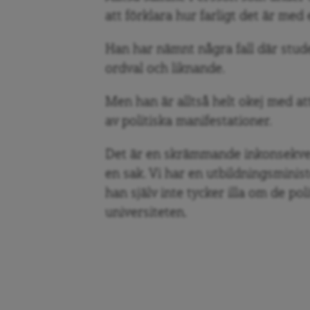
att förklara hur farligt det är med
Han har nämnt några fall där stud
ordval och liknande.
Men han är alltså helt okej med att
av politiska manifestationer.
Det är en skrämmande inkonsekven
en sak. Vi har en utbildningsminis
han själv inte tycker illa om de po
universiteten.