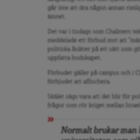
går inte att dra någon annan rimli
ämnet.
Det var i tisdags som Chalmers te
meddelade ett förbud mot att ”män
politiska åsikter på ett sätt som 
uppfatta budskapet.
Förbudet gäller på campus och i C
förbjudet att affischera.
Skälet sägs vara att det blir för po
frågor som rör kriget mellan Isra
Normalt brukar man b