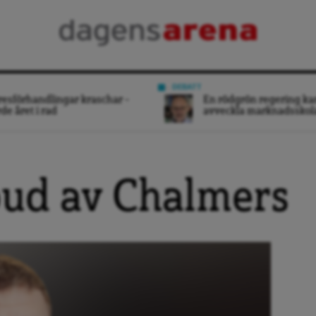
DEBATT
esförhandlingar kraschar –
En rödgrön regering ka
rde året i rad
avveckla marknadsskol
bud av Chalmers