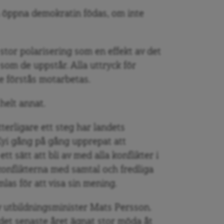
 öppna demokratin födas, om inte
stor polarisering som en effekt av det
som de uppstår. Alla uttryck för
e förstås motarbetas.
helt annat.
terligare ett steg har landets
yi gång på gång upprepat att
tt sätt att bli av med alla konflikter i
 konflikterna med samtal och fredliga
las för att visa sin mening.
 utbildningsminister Mats Persson.
et senaste året ägnat stor möda åt