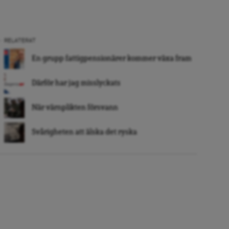
RELATERAT
En grupp fattigpensionärer kommer växa fram
Därför har jag misslyckats
När värnplikten försvann
Svårigheten att älska det ryska