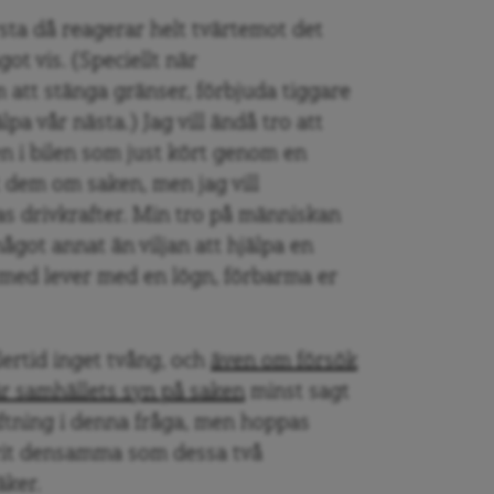
sta då reagerar helt tvärtemot det
ot vis. (Speciellt när
att stänga gränser, förbjuda tiggare
lpa vår nästa.) Jag vill ändå tro att
n i bilen som just kört genom en
 dem om saken, men jag vill
as drivkrafter. Min tro på människan
något annat än viljan att hjälpa en
med lever med en lögn, förbarma er
lertid inget tvång, och
även om försök
 är samhällets syn på saken
minst sagt
tiftning i denna fråga, men hoppas
arit densamma som dessa två
äker.