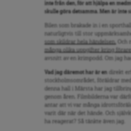
inte från den, för att hjälpa en med
skulle göra detsamma. Men är inte s
Bilen som brakade in i en sporthal
naturligtvis till stor uppmärksamh
som skildrar hela händelsen.
Och r
många olika uppgifter kring förar
avsnitt av en krimpodd. Om jag h
Vad jag däremot har är en
direkt er
stockholmsområdet, föräldrar med i
denna hall i Märsta har jag tillbri
genom åren. Filmbilderna var därfö
antar att vi var många idrottsföräl
varit där när det hände. Och självk
ha reagerat? Så tänkte även jag.