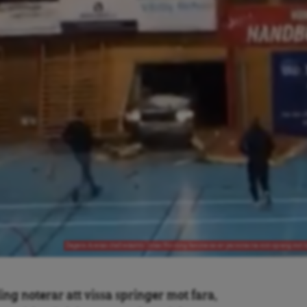
Dagens Arenas chefredaktör Jonas Nordling fascineras av personerna som sprang mot bil
 noterar att vissa springer mot fara,