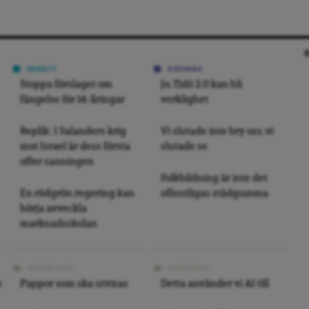
DEBATT
KRÖNIKA
Stoppa förslaget om
Jo, Tidö 2.0 kan bli
fängelse för 14-åringar
verklighet
Replik: I Salanders krig
Vi slutade inte bry oss, vi
mot Israel är dess första
slutade se
offer sanningen
Folkbildning är inte det
En rödgrön regering kan
offentligas städgumma
börja avveckla
marknadsskolan
REPORTAGE
ARKIVBILD
s
Pappor som ska utvisas
Detta använder vi AI till