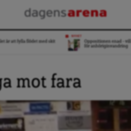
NYHET
et är att fylla flödet med skit
Oppositionen enad – vill
för anhöriginvandring
ga mot fara