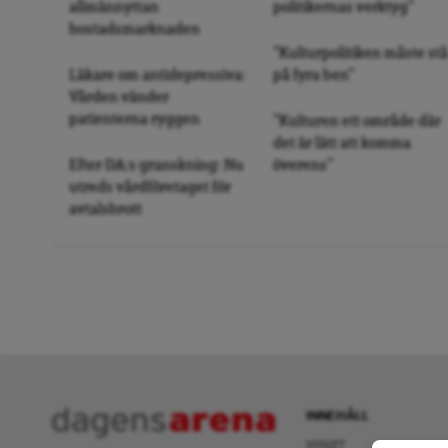
allmännyttan
politikernas verktyg”
bostadsmarknaden
”Kulturpolitiken måste stå
Läkare om antidepressiva:
på fyra ben”
Vården vänder
patienterna ryggen
”Kulturen ett område där
det är lätt att komma
Efter DA:s granskning: Nu
överens”
utreds vårdföretaget för
avtalsbrott
INNEHÅLL
NYHET