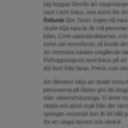
Jag hoppas förstås att omgivninge
varit i mitt fokus, inte minst för 
Östlunds
film
Turist
. Ingen vill va
skulle vilja vara är de två perso
bilen. Givet samhällsdebatten, och
hotet om terrorbrott, så borde det
att utrymma lokalen omgående när 
Förhoppningsvis med fokus på att 
allt bort från faran. Precis som nä
Att däremot välja att direkt möta 
personerna på filmen gör, lär kna
eller säkerhetskunniga. Vi lever tro
rädda och alltid utgå från det vär
springer onormalt fort åt fel håll
för att skapa hysteri och skräck.