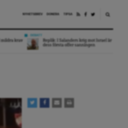
NYHETSBREV
DONERA
TIPSA
DEBATT
 mildra krav
Replik: I Salanders krig mot Israel är
dess första offer sanningen