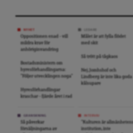
NYHET
LEDARE
Oppositionen enad – vill
Målet är att fylla flödet
mildra krav för
med skit
anhöriginvandring
Så trött på tågkaos
Bostadsministern om
hyresförhandlingarna:
Nej, Jomhshof och
”Följer utvecklingen noga”
Lindberg är inte lika goda
kålsupare
Hyresförhandlingar
kraschar – fjärde året i rad
GRANSKNING
INTERVJU
Så påverkar
”Kulturen är allmänheten
försäljningarna av
institution, inte