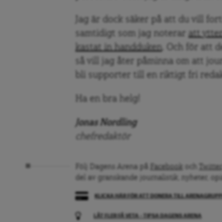
Jag är dock säker på att du vill fo
samtidigt som jag noterar
att ytt
kastat in handduken
. Och för att 
så vill jag åter påminna om att jour
bli supporter till en riktigt fri re
Ha en bra helg!
Jonas Nordling
chefredaktör
Följ Dagens Arena på
Facebook
och
Twitter
del av granskande journalistik, nyheter, op
KLICKA HÄR FÖR ATT DONERA TILL ARENAGRUP
LÅT FLER FÅ VETA – TIPSA DAGENS ARENA