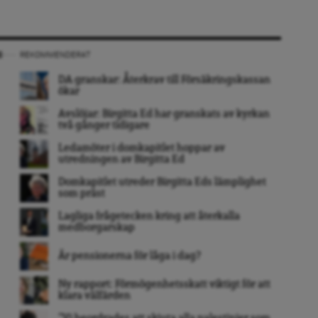
REKOMMENDERAT
DA granskar: Återkrav till Försäkringskassan
ökar
Avslöjar: Birgitta Ed har granskats av kyrkan
två gånger tidigare
Ledamöter i domkapitlet hoppar av
utredningen av Birgitta Ed
Domkapitlet utreder Birgitta Eds lämplighet
som präst
Lagliga frågetecken kring att återkalla
medborgarskap
Är pensionerna för låga i dag?
Ny rapport: Förmögenhetsskatt viktigt för att
klara välfärden