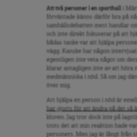
Att två personer i en sporthall
i Mär
förväntade känns därför bra på någ
samhällsdebatten mest handlar om 
och inte direkt fokuserar på att hjä
bådas tanke var att hjälpa persone
vägg. Kanske har någon intervjuat
egentligen inte veta något om der
klarar antagligen inte av att höra 
medmänniska i nöd. Så om jag där
över mig.
Att hjälpa en person i nöd är emel
har gjorts för att ändra på det så
kluven. Jag tror dock inte på lags
trots det att min reaktion hade v
personers. Men jag är långt från s