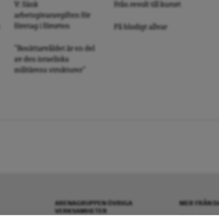
V: Sänk
Från revolt till kurort
arbetsgivaravgiften för
företag i förorten
På blodigt allvar
”Bosättarvåldet är en del
av den israeliska
militärens strukturer”
ARENAGRUPPEN ÖVRIGA
MER FRÅN D
VERKSAMHETER
OM DAGENS A