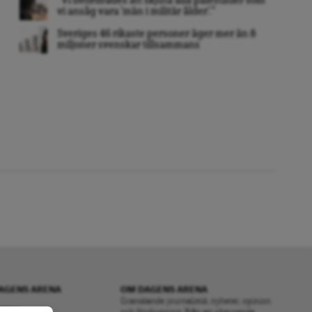
”Vi beordrades att skjuta alla palestinier som
vi ansåg vara ’män i militär ålder’. ”
Sveriges 46 rikaste personer äger mer än 8
miljoner svenskar tillsammans
AGENS ARENA
OM DAGENS ARENA
Granskande journalistik, nyheter, opinion
RENA