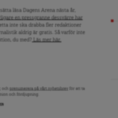
rtsätta läsa Dagens Arena nästa år,
erligare en pressgranne dessvärre har
detta inte ska drabba fler redaktioner
nalistik aldrig är gratis. Så varför inte
daktion, du med?
Läs mer här.
, och
prenumerera på vårt nyhetsbrev
för att ta
inion och fördjupning.
PEN