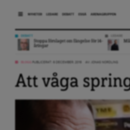
NYHETER
LEDARE
DEBATT
ESSÄ
ARENAGRUPPEN
DEBATT
LEDARE
Stoppa förslaget om fängelse för 14-
Mål
åringar
BLOGG
PUBLICERAT: 6 DECEMBER, 2019
AV:
JONAS NORDLING
Att våga sprin