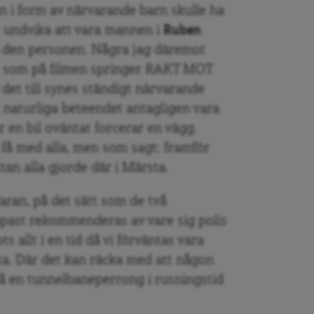
n i form av närvarande barn skulle ha
att undvika att vara mannen i
Ruben
ra den personen. Några jag däremot
ner som på filmen springer RAKT MOT
 det till synes ständigt närvarande
 naturliga beteendet antagligen vara
en bil oväntat forcerar en vägg.
få med alla, men som sagt: framför
stan alla gjorde där i Märsta.
faran, på det sätt som de två
ppast rekommenderas av vare sig polis
ts allt i en tid då vi förväntas vara
sta. Där det kan räcka med att någon
 på en tunnelbaneperrong i rusningstid