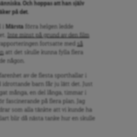
människa. Och hoppas att han själv
äker på det.
l i
Märsta
förra helgen ledde
et.
Inte minst på grund av den film
apporteringen fortsatte med
så
en
att det skulle kunna fylla flera
ade någon.
farenhet av de flesta sporthallar i
drottande barn får ju lätt det. Just
ngat många, en del långa, timmar i
r fascinerande på flera plan. Jag
drar som alla tänkte att vi kunde ha
lart blir då nästa tanke hur en skulle