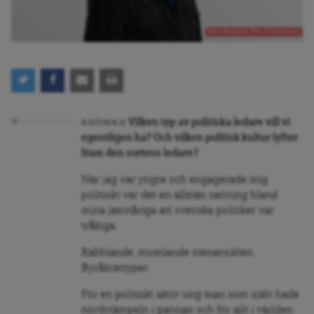
Jesper Bengtsson Foto: Charles Ludvig
Vilken typ av politiska ledare vill vi
KRÖNIKA
egentligen ha? Och vilken politisk kultur lyfter
fram den sortens ledare?
När jag var yngre och engagerade mig
politiskt var det en allmän sanning bland
mina jämnåriga att svenska politiker var
tråkiga.
Rabblande, mumlande stenansikten.
Byråkrattyper.
För en politiskt aktiv ung man som själv hade
nördstämpeln i pannan och för allt i världen