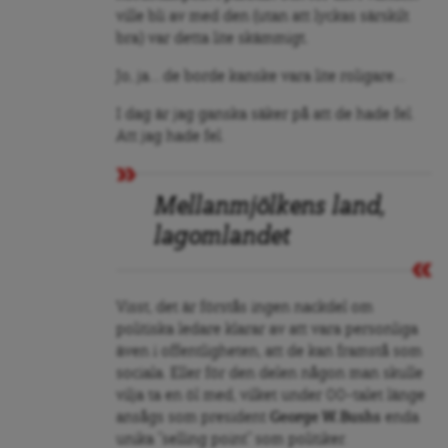
ville bli av med den (utan att lyckas särskilt
bra) var detta lite skämmigt.
Jo, ja… de borde kanske vara lite roligare…
I dag är jag ganska säker på att de hade fel.
Att jag hade fel.
Mellanmjölkens land,
lagomlandet
Visst, det är förstås ingen nackdel om
politiska ledare klarar av att vara personliga
även i offentligheten, att de kan framstå som
sociala. Eller för den delen någon man skulle
vilja ta en öl med, vilket under 00-talet länge
ansågs som president
George W. Bushs
enda
unika ”selling point” som politiker.