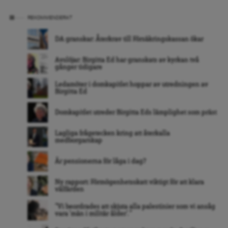
REKOMMENDERAT
DA granskar: Återkrav till Försäkringskassan ökar
Avslöjar: Birgitta Ed har granskats av kyrkan två
gånger tidigare
Ledamöter i domkapitlet hoppar av utredningen av
Birgitta Ed
Domkapitlet utreder Birgitta Eds lämplighet som präst
Lagliga frågetecken kring att återkalla
medborgarskap
Är pensionerna för låga i dag?
Ny rapport: Förmögenhetsskatt viktigt för att klara
välfärden
”Vi beordrades att skjuta alla palestinier som vi ansåg
vara ’män i militär ålder’. ”