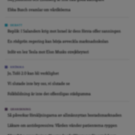
Ebba Busch svamlar om vårdköerna
DEBATT
Replik: I Salanders krig mot Israel är dess första offer sanningen
En rödgrön regering kan börja avveckla marknadsskolan
Inför en lex Tesla mot Elon Musks strejkbryteri
KRÖNIKA
Jo, Tidö 2.0 kan bli verklighet
Vi slutade inte bry oss, vi slutade se
Folkbildning är inte det offentligas städgumma
GRANSKNING
Så påverkar försäljningarna av allmännyttan bostadsmarknaden
Läkare om antidepressiva: Vården vänder patienterna ryggen