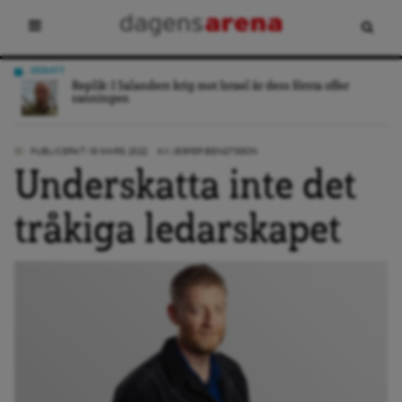
DEBATT
ing
Replik: I Salanders krig mot Israel är dess första offer
sanningen
PUBLICERAT: 18 MARS, 2022
AV:
JESPER BENGTSSON
Underskatta inte det
tråkiga ledarskapet