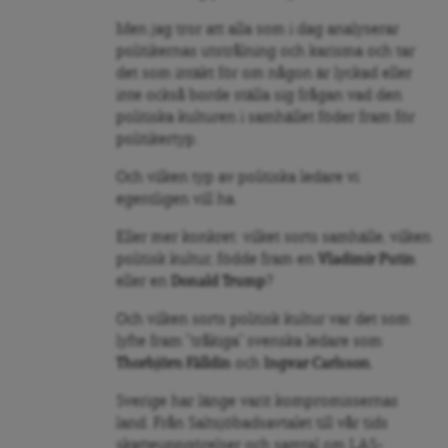
Men jag tror att alla som i dag analyserar
politikernas utstrålning och karisma och tar
det som intäkt för om någon är lyckad eller
inte också borde ställa sig frågan vad den
politiska kulturen i samhället föder fram för
politikertyp.
Och vilken typ av politiska ledare vi
egentligen vill ha.
Eller mer konkret: vilket sorts samhälle, vilken
politisk kultur, födde fram en
Vladimir Putin
eller en
Donald Trump
?
Och vilken sorts politisk kultur var det som
lyfte fram ”tråkiga” svenska ledare som
Thorbjörn Fälldin
och
Ingvar Carlsson
.
Sverige har länge varit kompromissernas
land. Från Saltsjöbadsavtalet till vår tids
skatteuppgörelser och samtal om LAS-