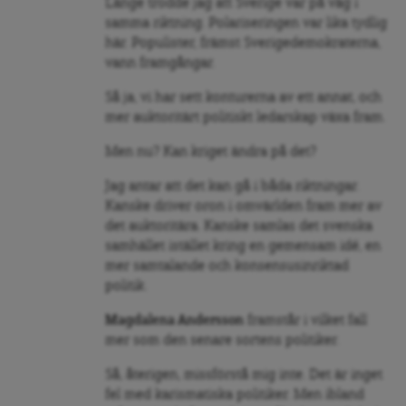
Länge trodde jag att Sverige var på väg i
samma riktning. Polariseringen var lika tydlig
här. Populister, främst Sverigedemokraterna,
vann framgångar.
Så ja, vi har sett konturerna av ett annat, och
mer auktoritärt politiskt ledarskap växa fram.
Men nu? Kan kriget ändra på det?
Jag antar att det kan gå i båda riktningar.
Kanske driver oron i omvärlden fram mer av
det auktoritära. Kanske samlas det svenska
samhället istället kring en gemensam idé, en
mer samtalande och konsensusinriktad
politik.
Magdalena Andersson
framstår i vilket fall
mer som den senare sortens politiker.
Så, återigen, missförstå mig inte. Det är inget
fel med karismatiska politiker. Men ibland