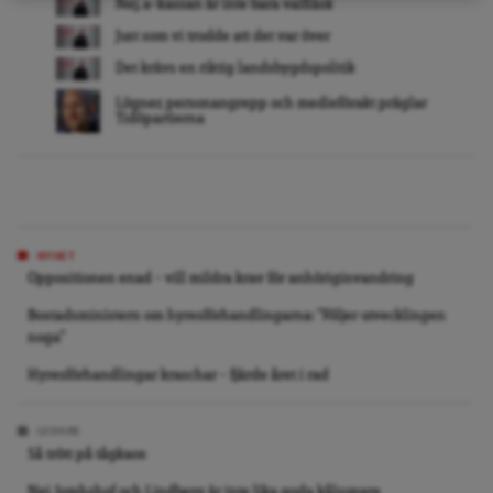
Nej, a-kassan är inte bara valfläsk
Just som vi trodde att det var över
Det krävs en riktig landsbygdspolitik
Lögner, personangrepp och medieförakt präglar
Tidöpartierna
NYHET
Oppositionen enad – vill mildra krav för anhöriginvandring
Bostadsministern om hyresförhandlingarna: ”Följer utvecklingen
noga”
Hyresförhandlingar kraschar – fjärde året i rad
LEDARE
Så trött på tågkaos
Nej, Jomhshof och Lindberg är inte lika goda kålsupare