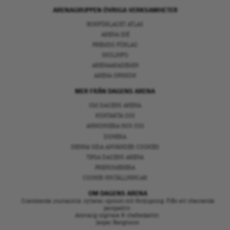
ARENAGRUPPEN ÖVRIGA VERKSAMHETER
BOKFÖRLAGET ATLAS
ARENA IDÉ
PREMISS FÖRLAG
SKOLINFO
ARENAAKADEMIN
ARENA OPINION
MER FRÅN DAGENS ARENA
OM DAGENS ARENA
KONTAKTA OSS
ANNONSERA HOS OSS
DONERA
DENNA SIDA ANVÄNDER COOKIES
TIPSA DAGENS ARENA
PRENUMERERA
COOKIE-INSTÄLLNINGAR
OM DAGENS ARENA
Granskande journalistik, nyheter, opinion och fördjupning. Från ett oberoende
perspektiv.
Ansvarig utgivare & chefredaktör:
Jesper Bengtsson