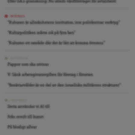
Efter DA:s granskning: Nu utreds vårdföretaget för avtalsbrott
INTERVJU
”Kulturen är allmänhetens institution, inte politikernas verktyg”
”Kulturpolitiken måste stå på fyra ben”
”Kulturen ett område där det är lätt att komma överens”
REPORTAGE
Pappor som ska utvisas
V: Sänk arbetsgivaravgiften för företag i förorten
”Bosättarvåldet är en del av den israeliska militärens strukturer”
ARKIVBILD
Detta använder vi AI till
Från revolt till kurort
På blodigt allvar