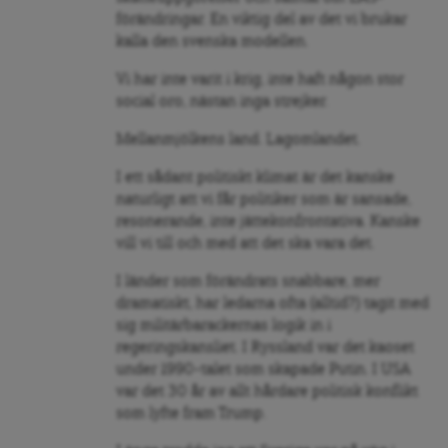
förändringar. En viktig del av det vi brukar
kalla den svenska modellen.
Vi har inte varit i krig, inte haft någon stor
social oro, nästan inga strejker.
Mellanmjölkens land. Lagomlandet.
I ett sådant politiskt klimat är det kanske
naturligt att vi får politiker som är sansade,
resonerande, inte jättekonfrontativa. Kanske
vill vi till och med att det ska vara det.
I länder som förändrats snabbare, mer
dramatiskt, har ledarna ofta (alltid?) tagit med
sig militärbarackernas logik in i
regeringskansliet. I Ryssland var det kaoset
under 1990-talet som skapade Putin. I USA
var det 30 år av allt hårdare politisk konflikt
som lyfte fram Trump.