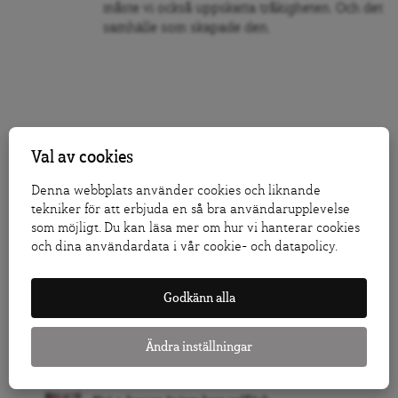
måste vi också uppskatta tråkigheten. Och det
samhälle som skapade den.
Val av cookies
Denna webbplats använder cookies och liknande
Följ Dagens Arena på
Facebook
och
Twitter
, och
tekniker för att erbjuda en så bra användarupplevelse
prenumerera på vårt nyhetsbrev
för att ta del av
som möjligt. Du kan läsa mer om hur vi hanterar cookies
granskande journalistik, nyheter, opinion och
och dina användardata i vår cookie- och datapolicy.
fördjupning.
KLICKA HÄR FÖR ATT DONERA TILL ARENAGRUPPEN
Godkänn alla
LÅT FLER FÅ VETA – TIPSA DAGENS ARENA
Ändra inställningar
RELATERAT