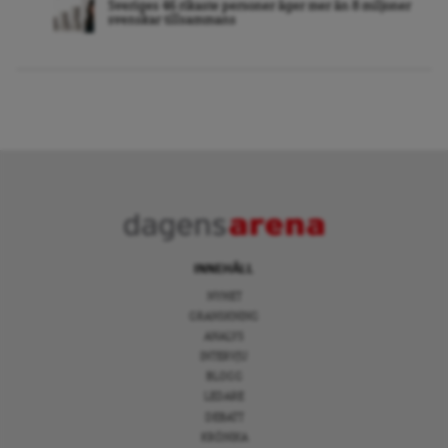
Sveriges 46 rikaste personer äger mer än 8 miljoner
svenskar tillsammans
INNEHÅLL
NYHET
GRANSKNING
ANALYS
INTERVJU
BLOGG
LEDARE
DEBATT
KRÖNIKA