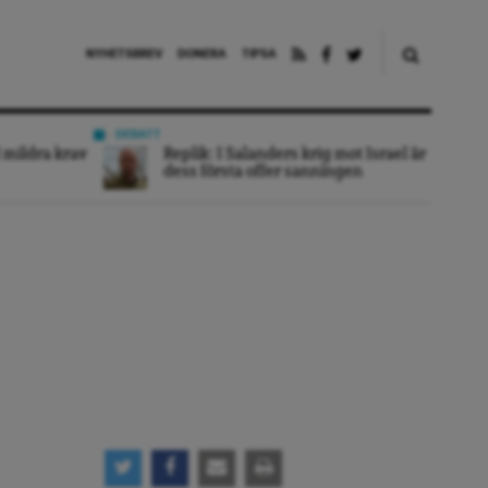
NYHETSBREV
DONERA
TIPSA
DEBATT
 mildra krav
Replik: I Salanders krig mot Israel är
dess första offer sanningen