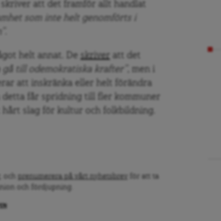
kriver att det framför allt handlat
amhet som inte helt genomförts i
n”
.
ågot helt annat. De
skriver
att det
 gå till odemokratiska krafter”
, men i
rar att inskränka eller helt förändra
etta får spridning till fler kommuner
 hårt slag för kultur och folkbildning.
, och
prenumerera på vårt nyhetsbrev
för att ta
inion och fördjupning.
PEN