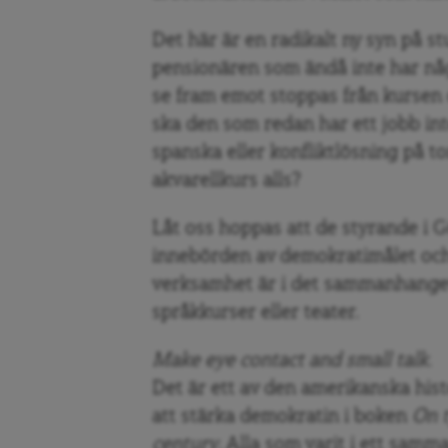
Det här är en radikalt ny syn på s
pensionären som ändå inte har nå
se fram emot stoppas från kursen
ska den som redan har ett jobb int
spanska eller konfliktlösning på t
akvarellkurs alls?
Låt oss hoppas att de styrande i G
innebörden av demokratimålet och
verksamhet är i det sammanhanget
språkkurser eller teater.
Make eye contact and small talk.
Det
är ett av den amerikanska his
att stärka demokratin i boken
On t
century
. Alla som varit i ett sam