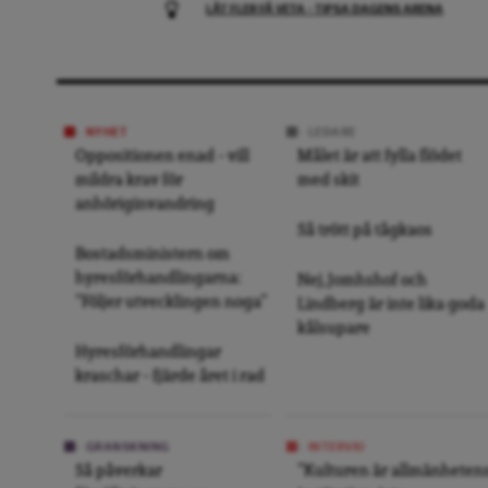
LÅT FLER FÅ VETA – TIPSA DAGENS ARENA
NYHET
LEDARE
Oppositionen enad – vill
Målet är att fylla flödet
mildra krav för
med skit
anhöriginvandring
Så trött på tågkaos
Bostadsministern om
hyresförhandlingarna:
Nej, Jomhshof och
”Följer utvecklingen noga”
Lindberg är inte lika goda
kålsupare
Hyresförhandlingar
kraschar – fjärde året i rad
GRANSKNING
INTERVJU
Så påverkar
”Kulturen är allmänheten