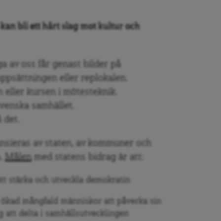
an bli ett hårt slag mot kultur och
 av oss får genast bilder på
ppsättningen eller replokalen.
n eller kursen i mötesteknik.
svenska samhället.
 det.
nsieras av staten, av kommuner och
.
M
ålen
med statens bidrag
är att:
att stärka och utveckla demokratin
 en ökad mångfald människor att påverka sin
 att delta i samhällsutvecklingen