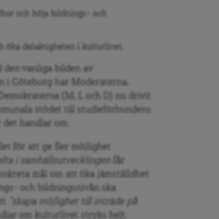
yftor och höja bildnings- och
ch öka delaktigheten i kulturlivet.
 den vanliga bilden av
 i Göteborg har Moderaterna,
 Demokraterna (M, L och D) nu drivit
mmunala stödet till studieförbundens
 det handlar om.
et för att ge fler möjlighet
elta i samh
ällsutvecklingen
får
nkreta mål om att öka jämställdhet
ings- och bildningsnivån ska
tt
”skapa möjlighet till inträde på
lar om kulturlivet stryks helt.