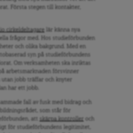
at. Första stegen till kontakter,
tio cirkeldeltagare
lär känna nya
ella frågor med. Hos studieförbunden
heter och olika bakgrund. Med en
ttobaserad syn på studieförbundens
rlorat. Om verksamheten ska inriktas
e på arbetsmarknaden försvinner
 utan jobb träffar och knyter
n har ett jobb.
sammade fall av fusk med bidrag och
kbildningsrådet, som står för
ieförbunden, att
sk
ärpa kontroller
och
tigt för studieförbundens legitimitet,