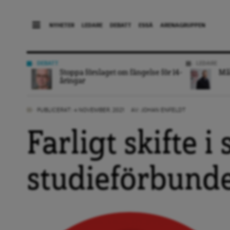
NYHETER
LEDARE
DEBATT
ESSÄ
ARENAGRUPPEN
DEBATT
LEDARE
Stoppa förslaget om fängelse för 14-
Mål
åringar
PUBLICERAT: 4 NOVEMBER, 2021
AV:
JOHAN ENFELDT
Farligt skifte i
studieförbund