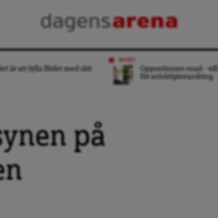
NYHET
et är att fylla flödet med skit
Oppositionen enad – vill
för anhöriginvandring
 synen på
en