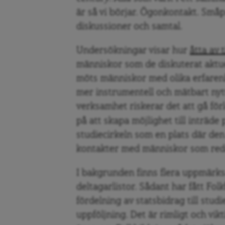
är så vi börjar. Ögonkontakt. Småpr
diskussioner och samtal.
Undersökningar visar hur
åtta av 
människor som de diskuterat aktu
möts människor med olika erfaren
mer instrumentell och mätbart ny
verksamhet riskerar det att gå fö
på att skapa möjlighet till inträd
studiecirkeln som en plats där den
kontakter med människor som reda
I bakgrunden finns flera uppmärk
deltagarlistor. Sådant har fått Fol
fördelning av statsbidrag till stud
uppföljning. Det är rimligt och vik