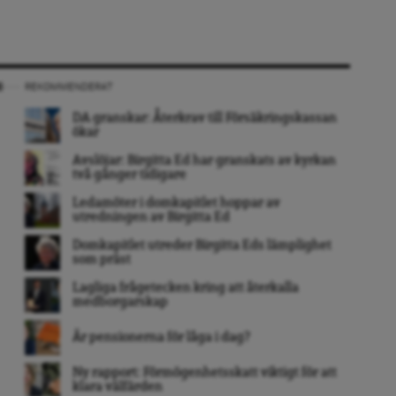
REKOMMENDERAT
DA granskar: Återkrav till Försäkringskassan
ökar
Avslöjar: Birgitta Ed har granskats av kyrkan
två gånger tidigare
Ledamöter i domkapitlet hoppar av
utredningen av Birgitta Ed
Domkapitlet utreder Birgitta Eds lämplighet
som präst
Lagliga frågetecken kring att återkalla
medborgarskap
Är pensionerna för låga i dag?
Ny rapport: Förmögenhetsskatt viktigt för att
klara välfärden