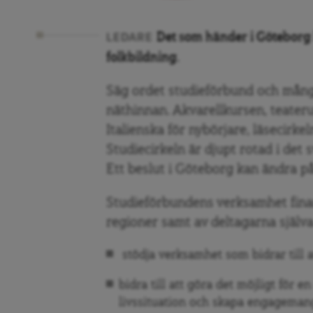
Det som händer i Göteborg k
LEDARE
folkbildning.
Säg ordet studieförbund och många
näthinnan. Akvarellkursen, teateru
Italienska för nybörjare, läsecirkel
Studiecirkeln är djupt rotad i det 
Ett beslut i Göteborg kan ändra på
Studieförbundens verksamhet fina
regioner samt av deltagarna själva
stödja verksamhet som bidrar till 
bidra till att göra det möjligt för
livssituation och skapa engagemang