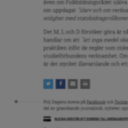
även om Folkbildningsrådet själva s
om uppdagat
”slarv och om verks
enlighet med statsbidragsvillkore
Det M, L och D försöker göra är n
handlar om att
”att inga medel ska
praktiken inför de regler som riske
studieförbundens verksamhet. Om d
är det mycket illavarslande och ett
Följ Dagens Arena på
Facebook
och
Twitter
del av granskande journalistik, nyheter, op
KLICKA HÄR FÖR ATT DONERA TILL ARENAGRUP