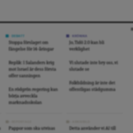
DEBATT
KRÖNIKA
Stoppa förslaget om
Jo, Tidö 2.0 kan bli
fängelse för 14-åringar
verklighet
Replik: I Salanders krig
Vi slutade inte bry oss, vi
mot Israel är dess första
slutade se
offer sanningen
Folkbildning är inte det
En rödgrön regering kan
offentligas städgumma
börja avveckla
marknadsskolan
REPORTAGE
ARKIVBILD
s
Pappor som ska utvisas
Detta använder vi AI till