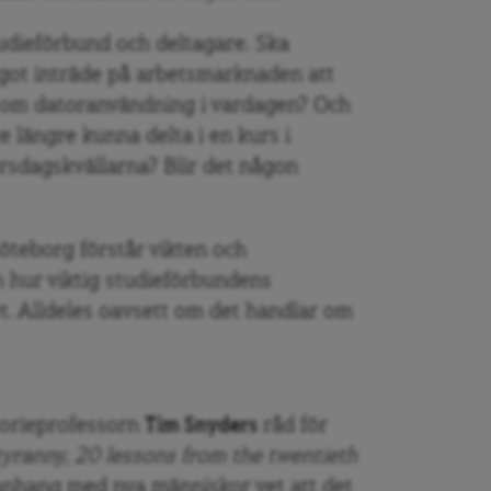
tudieförbund och deltagare. Ska
got inträde på arbetsmarknaden att
 om datoranvändning i vardagen? Och
e längre kunna delta i en kurs i
orsdagskvällarna? Blir det någon
öteborg förstår vikten och
 hur viktig studieförbundens
. Alldeles oavsett om det handlar om
torieprofessorn
Tim Snyders
råd för
yranny, 20 lessons from the twentieth
manhang med nya människor vet att det