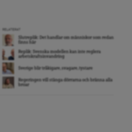
RELATERAT
Slutreplik: Det handlar om människor som redan
finns här
Replik: Svenska modellen kan inte reglera
arbetskraftsinvandring
Sverige blir tråkigare, svagare, tystare
Regeringen vill stänga dörrarna och bränna alla
broar