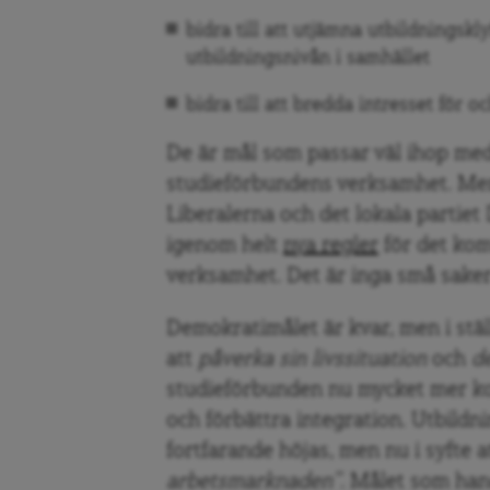
bidra till att utjämna utbildningskl
utbildningsnivån i samhället
bidra till att bredda intresset för o
De
är mål som passar väl ihop med
studieförbundens verksamhet.
Men
Liberalerna och det lokala partiet
igenom helt
nya regler
för det ko
verksamhet. Det är inga små saker
Demokratimålet är kvar, men i ställ
att
p
åverka sin livssituation
och
d
studieförbunden nu mycket mer ko
och förbättra integration. Utbildn
fortfarande höjas, men nu i syfte a
arbetsmarknaden”
. Målet som hand