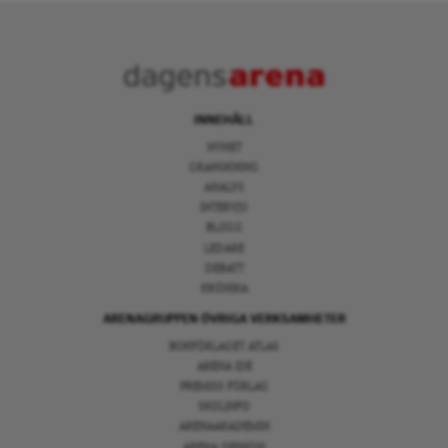
INNEHÅLL
NYHET
GRANSKNING
ANALYS
INTERVJU
BLOGG
LEDARE
DEBATT
KRÖNIKA
ARENAGRUPPEN ÖVRIGA VERKSAMHETER
BOKFÖRLAGET ATLAS
ARENA IDÉ
PREMISS FÖRLAG
SKOLINFO
ARENAAKADEMIN
ARENA OPINION