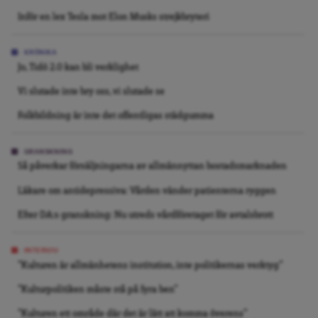
Inför en lex Tesla mot Elon Musks strejkbryteri
KRÖNIKA
Jo, Tidö 2.0 kan bli verklighet
Vi slutade inte bry oss, vi slutade se
Folkbildning är inte det offentligas städgumma
GRANSKNING
Så påverkar försäljningarna av allmännyttan bostadsmarknaden
Läkare om antidepressiva: Vården vänder patienterna ryggen
Efter DA:s granskning: Nu utreds vårdföretaget för avtalsbrott
INTERVJU
”Kulturen är allmänhetens institution, inte politikernas verktyg”
”Kulturpolitiken måste stå på fyra ben”
”Kulturen ett område där det är lätt att komma överens”