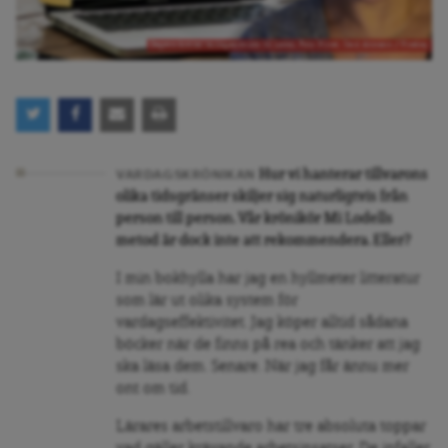
Dagens Arenas vardagskrönikör Mi Lodell. Foto: Privat, Gerd Altmann / Pixabay
Hur vi hanterar tillvarons
VARDAGSKRÖNIKAN
olika tidsgränser skiljer sig naturligtvis från
person till person. Vår krönikör Mi Lodells
metod är dock inte att rekommendera. Eller?
I min bokhylla har jag en hyllmeter litteratur
som lär ut olika system för
vardagseffektivitet. Jag köper alltid sådana
böcker när de finns på rea och tänker att jag
ska läsa dem. Senare. När jag får ännu mer
ont om tid.
Lärares arbetstillvaro har tre absoluta toppar