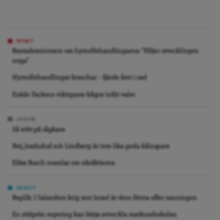
NYHET
Bostadsministern om hyresförhandlingarna: ”Följer utvecklingen
noga”
Hyresförhandlingar kraschar – fjärde året i rad
Enkät: Fackens viktigaste frågor inför valet
LEDARE
Så trött på tågkaos
Nej, Jomhshof och Lindberg är inte lika goda kålsupare
Ebba Busch svamlar om vårdköerna
DEBATT
Replik: I Salanders krig mot Israel är dess första offer sanningen
En rödgrön regering kan börja avveckla marknadsskolan