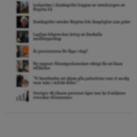
Ledamöter i domkapitlet hoppar av utredningen av
Birgitta Ed
Domkapitlet utreder Birgitta Eds lämplighet som präst
Lagliga frågetecken kring att återkalla
medborgarskap
Är pensionerna för låga i dag?
Ny rapport: Förmögenhetsskatt viktigt för att klara
välfärden
”Vi beordrades att skjuta alla palestinier som vi ansåg
vara ’män i militär ålder’. ”
Sveriges 46 rikaste personer äger mer än 8 miljoner
svenskar tillsammans