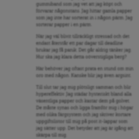
gummiband som jag vet att jag köpt och
förvarar någonstans. Jag hittar gamla papper
som jag inte har sorterat in i någon pärm. Jag
sorterar papper i en pärm.
När jag väl blivit tillräckligt stressad och det
endast återstår ett par dagar till deadline
brukar jag få panik. Det går aldrig tänker jag.
Hur ska jag klara detta oöverstigliga berg?
Här behöver jag oftast prata en stund om min
oro med någon. Kanske blir jag även argsint.
Till slut tar jag mig plötsligt samman och blir
hypereffektiv. Jag städar hysteriskt bland alla
väsentliga papper och kastar dem på golvet.
De måste synas och ligga framför mig i högar
med olika färgsystem och jag skriver kortare
uppgiftslistor till mig på post it-lappar som
jag sätter upp. Det betyder att jag är igång att
skärpa till mig.