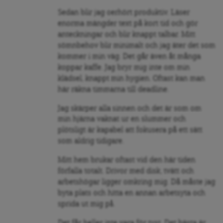
Sedan blir jag oerhört produktiv. Läser
enorma mängder text på kort tid och gör
anteckningar och blir knappt talbar. Mitt
sömnbehov blir minimalt och jag äter det som
kommer i min väg. Det går även åt många
koppar kaffe. Jag bryr mig inte om min
klädsel, knappt min hygien. Oftast kan man
här räkna timmarna till deadline.
Jag skärper alla sinnen och det är som om
min hjärna vaknat ur en slummer och
plötsligt är kapabel att fokusera på ett sätt
som aldrig tidigare.
Mitt hem brukar oftast vid den här tiden
förfalla totalt. Drivor med disk, tvätt och
arbetshögar ligger omkring mig. Då måste jag
byta plats och hitta en annan arbetsyta och
sprida ut mig på.
Det får heller inte vara för tyst. Det bästa är