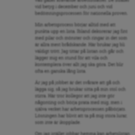
vad gäller krävande arbetsinsatser. De infaller
vid betyg i december och juni och vid
bedömningsprocessen för nationella proven.
Min arbetsprocess börjar alltid med att
punkta upp en lista. Ibland dekorerar jag fint
med pilar och mönster och ringar in det som
är allra mest brådskande. Här brukar jag bli
väldigt trött. Jag tittar på listan och går och
lägger mig en stund för att vila och
kontemplera över allt jag ska göra. Det blir
ofta en ganska lång lista.
Är jag på jobbet är det svårare att gå och
lägga sig, så jag brukar sitta på min stol och
stirra. Här tror kollegor att jag inte gör
någonting och börja prata med mig, men i
själva verket har arbetsprocessen påbörjats.
Lösningen har blivit att ta på mig stora lurar,
som inte är ikopplade.
Om jag istället jobbar hemma kan arbetslistan