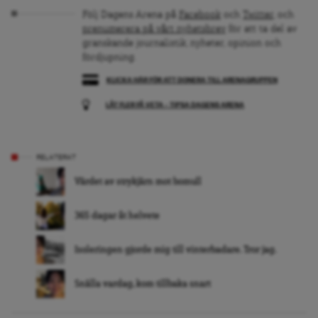
Följ Dagens Arena på
Facebook
och
Twitter
, och
prenumerera på vårt nyhetsbrev
för att ta del av
granskande journalistik, nyheter, opinion och
fördjupning.
KLICKA HÄR FÖR ATT DONERA TILL ARENAGRUPPEN
LÅT FLER FÅ VETA – TIPSA DAGENS ARENA
RELATERAT
Värdet av strykjärn mot bomull
365 dagar åt helvete
Isoleringen gjorde mig till vinterbadare. Tror jag.
Snälla vardag, kom tillbaka snart