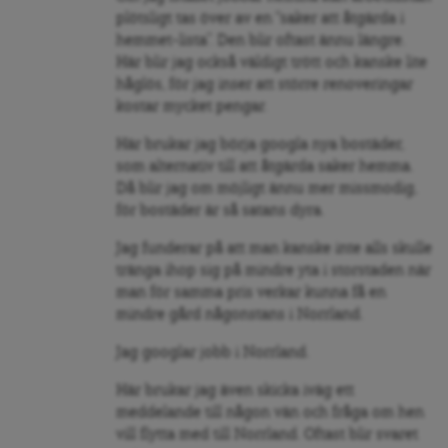
plötsligt tas över av en “saker att åtgärda i
hemmet-lista”. Den blir oftast ännu längre.
Här blir jag också väldigt trött och kanske lite
håglös, för jag inser att större renoveringar
kostar mycket pengar.
Här brukar jag börja googla nya bostäder,
som alternativ till att åtgärda saker hemma.
Då blir jag om möjligt ännu mer missmodig,
för bostäder är så satans dyra.
Jag funderar på att man kanske inte alls skulle
tränga ihop sig på mindre yta i storstaden när
man för samma pris verkar kunna få en
mindre gård någonstans i Norrland.
Jag googlar jobb i Norrland.
Här brukar jag även skicka iväg ett
meddelande till någon vän och fråga om hen
vill flytta med till Norrland. Oftast blir svaret