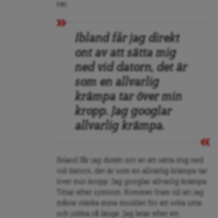
nej.
Ibland får jag direkt
ont av att sätta mig
ned vid datorn, det är
som en allvarlig
krämpa tar över min
kropp. Jag googlar
allvarlig krämpa.
Ibland får jag direkt ont av att sätta mig ned
vid datorn, det är som en allvarlig krämpa tar
över min kropp. Jag googlar allvarlig krämpa.
Tittar efter symtom. Kommer fram till att jag
måste stärka mina muskler för att orka sitta
och jobba så länge. Jag letar efter ett