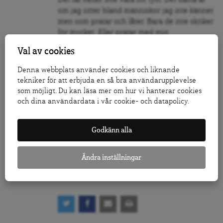
om jag sitter bland människor jag inte känner
men som pratar och låter. Bara de inte skriker
för mycket: Eller pratar med mig.
Val av cookies
Min arbetsprocess är som en
förlossningssmärta, där svetten och lidandet
Denna webbplats använder cookies och liknande
tar över hela ens väsen medan det pågår.
tekniker för att erbjuda en så bra användarupplevelse
som möjligt. Du kan läsa mer om hur vi hanterar cookies
Sedan när det hela är över och arbetet är
och dina användardata i vår cookie- och datapolicy.
klart, är det som om allt faller i glömska och
man kan eventuellt tänka sig att gå igenom
hela processen igen. Senare.
Godkänn alla
Ändra inställningar
Mi Lodell
är lärare, tonårsmamma och
vardagsbetraktare.