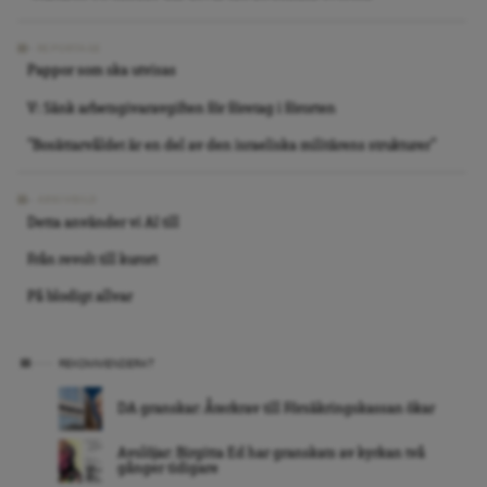
REPORTAGE
Pappor som ska utvisas
V: Sänk arbetsgivaravgiften för företag i förorten
”Bosättarvåldet är en del av den israeliska militärens strukturer”
ARKIVBILD
Detta använder vi AI till
Från revolt till kurort
På blodigt allvar
REKOMMENDERAT
DA granskar: Återkrav till Försäkringskassan ökar
Avslöjar: Birgitta Ed har granskats av kyrkan två
gånger tidigare