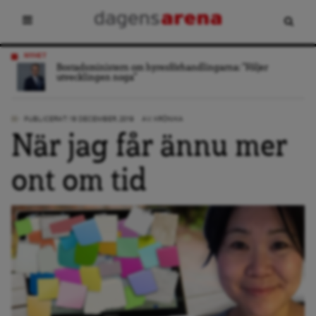
NYHET
Bostadsministern om hyresförhandlingarna: ”Följer
utvecklingen noga”
PUBLICERAT: 18 DECEMBER, 2019
AV:
KRÖNIKA
När jag får ännu mer
ont om tid