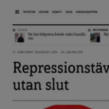
NYHETER
LEDARE
DEBATT
ESSÄ
ARENAGRUPPEN
LEDARE
RECENSION
De här frågorna borde valet handla
Ny 
om
PUBLICERAT: 26 AUGUSTI, 2024
AV:
LISA PELLING
Repressionstäv
utan slut