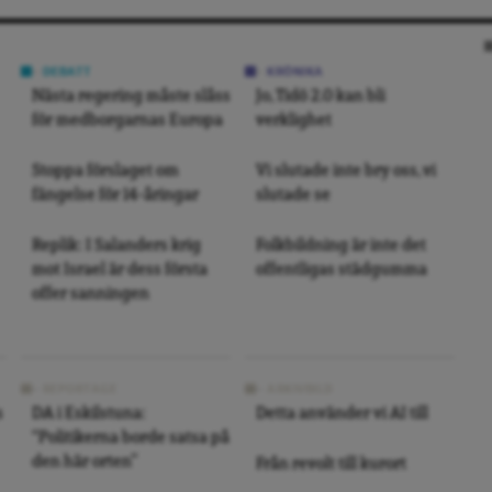
DEBATT
KRÖNIKA
Nästa regering måste slåss
Jo, Tidö 2.0 kan bli
för medborgarnas Europa
verklighet
Stoppa förslaget om
Vi slutade inte bry oss, vi
fängelse för 14-åringar
slutade se
Replik: I Salanders krig
Folkbildning är inte det
mot Israel är dess första
offentligas städgumma
offer sanningen
REPORTAGE
ARKIVBILD
s
DA i Eskilstuna:
Detta använder vi AI till
“Politikerna borde satsa på
den här orten”
Från revolt till kurort