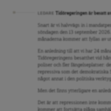
Tidöregeringen är besatt a
LEDARE
Snart är vi halvvägs in i mandatperi
söndagen den 13 september 2026
månaderna kommer att fyllas av u
En anledning till att vi har 24 må
Tidöregeringens besatthet vid hårdar
poliser och fler fängelseplatser: 
repressiva som det demokratiska S
något annat i den politiska verkt
Men det finns ytterligare en anled
Det är att repressionen inte komm
kommer att fortsätta plåga samhäl