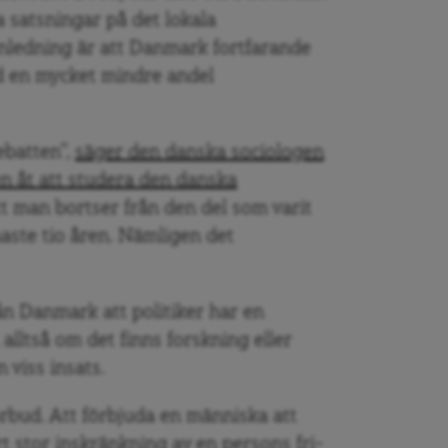
a satsningar på det lokala
nledning är att Danmark fortfarande
d en mycket mindre andel
ebatten”,
säger den danska sociologen
n åt att studera den danska
att man bortser från den del som varit
aste tio åren. Nämligen det
ån Danmark att politiker har en
alltså om det finns forskning eller
n viss insats.
örbud. Att förbjuda en människa att
rt stor inskränkning av en persons fri-