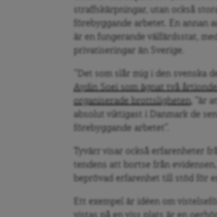
straffskärpningar, utan också stor
förebyggande arbetet. En annan a
är en fungerande välfärdsstat, me
privatiseringar än Sverige.
”Det som slår mig i den svenska d
Aydin Soei som ägnat två årtionde
organiserade brottsligheten
, ”är 
absolut viktigast i Danmark de sen
förebyggande arbetet”.
Tyvärr visar också erfarenheter fr
tendens att bortse från evidensen, 
beprövad erfarenhet till stöd för e
Ett exempel är idéen om vistelsef
vistas på en viss plats är en oerhö