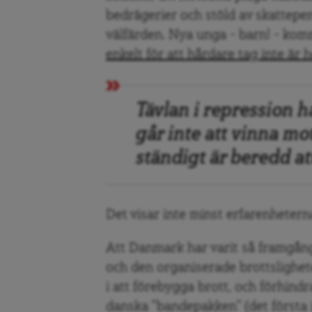
bedrägerier och stöld av skattepe
välfärden. Nya unga – barn! – kom
enkelt för att hårdare tag inte är 
Tävlan i repression 
går inte att vinna m
ständigt är beredd att
Det visar inte minst erfarenheter
Att Danmark har varit så framgång
och den organiserade brottslighet
i att förebygga brott, och förhindr
danska ”bandepakken” (det första i