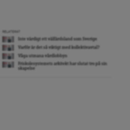
RELATERAT
Inte värdigt ett välfärdsland som Sverige
Varför är det så viktigt med kollektivavtal?
Våga utmana vårdlobbyn
Friskolesystemets arkitekt har slutat tro på sin
skapelse