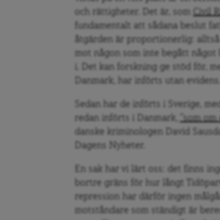
och rättigheter. Det är, som
Civil 
fundamentalt att sådana beslut fatt
åtgärden är proportionerlig: allts
mot någon som inte begått något b
i. Det kan forskning ge stöd för, m
Danmark, har införts utan evidens
Sedan har de införts i Sverige, med
redan införts i Danmark,
”som om d
danske kriminologen David Sausdal
Dagens Nyheter.
En sak har vi lärt oss: det finns in
bortre gräns för hur långt Tidöparti
repression har därför ingen målgån
motståndare som ständigt är bered