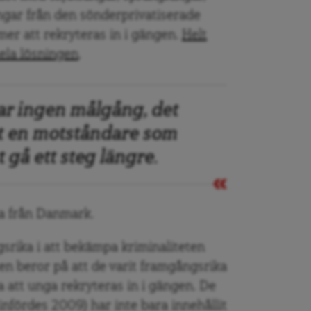
ngar från den sönderprivatiserade
mer att rekryteras in i gängen.
Helt
hela lösningen
.
har ingen målgång, det
ot en motståndare som
 gå ett steg längre.
na från Danmark.
srika i att bekämpa kriminaliteten
en beror på att de varit framgångsrika
a att unga rekryteras in i gängen. De
nfördes 2009) har inte bara innehållit