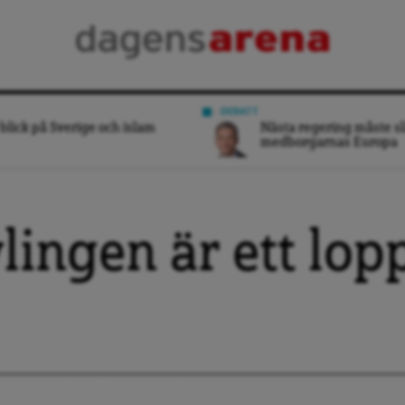
DEBATT
blick på Sverige och islam
Nästa regering måste sl
medborgarnas Europa
lingen är ett lop