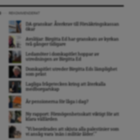
REKOMMENDERAT
DA granskar: Återkrav till Försäkringskassan
ökar
Avslöjar: Birgitta Ed har granskats av kyrkan
två gånger tidigare
Ledamöter i domkapitlet hoppar av
utredningen av Birgitta Ed
Domkapitlet utreder Birgitta Eds lämplighet
som präst
Lagliga frågetecken kring att återkalla
medborgarskap
Är pensionerna för låga i dag?
Ny rapport: Förmögenhetsskatt viktigt för att
klara välfärden
”Vi beordrades att skjuta alla palestinier som
vi ansåg vara ’män i militär ålder’. ”