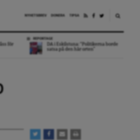
NYHETSBREV
DONERA
TIPSA
REPORTAGE
åss för
DA i Eskilstuna: “Politikerna borde
satsa på den här orten”
p