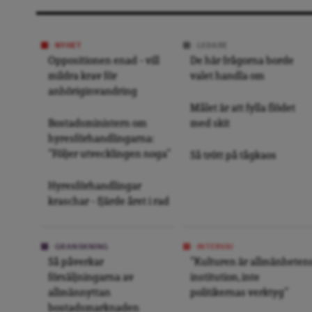
NYHET
LEDARE
Oppositionen enad – vill
De här frågorna borde
mildra krav för
valet handla om
anhöriginvandring
Målet är att fylla flödet
Bostadsministern om
med skit
hyresförhandlingarna:
”Följer utvecklingen noga”
Så trött på tågkaos
Hyresförhandlingar
kraschar – fjärde året i rad
GRANSKNING
INTERVJU
Så påverkar
”Kulturen är allmänheten
försäljningarna av
institution, inte
allmännyttan
politikernas verktyg”
bostadsmarknaden