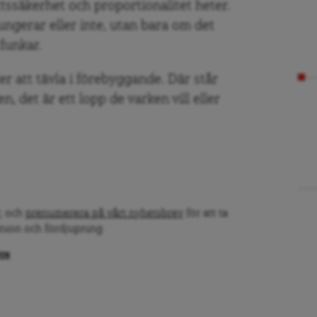
rättssäkerhet och proportionalitet heter.
ngerar eller inte, utan bara om det
 funkar.
er att tävla i förebyggande. Där står
n, det är ett lopp de varken vill eller
, och
prenumerera på vårt nyhetsbrev
för att ta
inion och fördjupning.
PEN