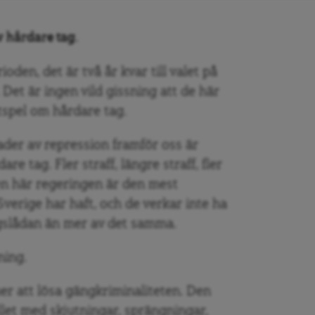
v hårdare tag.
oden, det är två år kvar till valet på
.
Det är ingen vild gissning att de här
tspel om hårdare tag.
nader av repression framför oss är
e tag. Fler straff, längre straff, fler
den här regeringen är den mest
verige har haft, och de verkar inte ha
ygslådan än mer av det samma.
ning.
er att lösa gängkriminaliteten. Den
let med skjutningar, sprängningar,