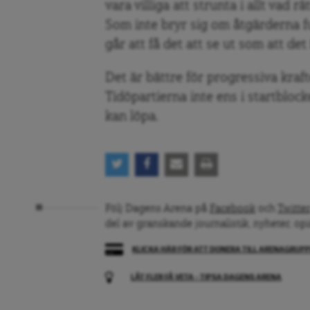
vara villiga att strunta i allt vad 
Som inte bryr sig om åtgärderna fu
går att få det att se ut som att det
Det är bättre för progressiva kraft
Tidöpartierna inte ens i startblocke
kan löpa.
Följ Dagens Arena på
Facebook
och
Twitter
del av granskande journalistik, nyheter, op
KLICKA HÄR FÖR ATT DONERA TILL ARENAGRUP
LÅT FLER FÅ VETA – TIPSA DAGENS ARENA