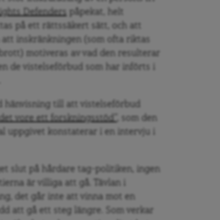
Rights Defenders
påpekat, helt
as på ett rättssäkert sätt, och att
å att inskränkningen (som ofta riktas
rott) motiveras av vad den resulterar
en de vistelseförbud som har införts i
.
 hänvisning till att vistelseförbud
et vore ett forskningsstöd”
, som den
 uppgivet konstaterar i en intervju i
get slut på hårdare tag-politiken, ingen
erna är villiga att gå. Tävlan i
g, det går inte att vinna mot en
d att gå ett steg längre. Som verkar