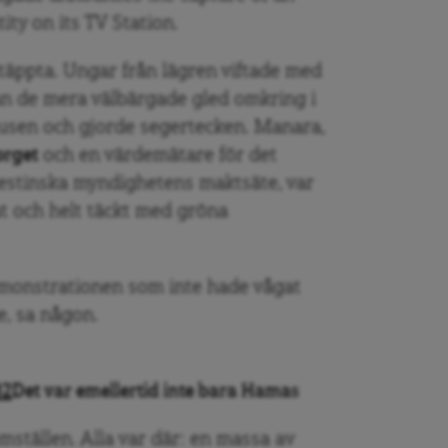
tity on its TV Station.
täppta. Ungar från lägren viftade med
an de mera välbärgade gled omkring i
lljusen och gjorde segertecken. Manara,
orget
och en värdemätare för det
lestinska myndighetens maktsäte, var
t och helt täckt med gröna
monstrationen som inte hade vågat
e, sa någon.
Det var emellertid inte bara Hamas
mställen. Alla var där: en massa av