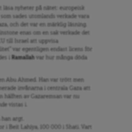
t läsa nyheter på nätet: europeisk
ad som sades utomlands verkade vara
za, och det var en märklig läsning.
minstone enas om en sak verkade det
till Israel att uppvisa
itet” var egentligen endast licens för
des i
Ramallah
var hur många döda
en Abu Ahmed. Han var trött men
erade invånarna i centrala Gaza att
n hälften av Gazaremsan var nu
de vistas i.
a han argt.
i Beit Lahiya, 100 000 i Shati. Vart