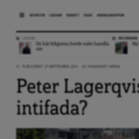
NYHETER
LEDARE
DEBATT
ESSÄ
ARENAGRUPPEN
LEDARE
RECENSION
De här frågorna borde valet handla
Ny 
om
PUBLICERAT: 27 SEPTEMBER, 2014
AV:
MAGASINET ARENA
Peter Lagerqvis
intifada?