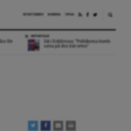
NYHETSBREV
DONERA
TIPSA
REPORTAGE
åss för
DA i Eskilstuna: “Politikerna borde
satsa på den här orten”