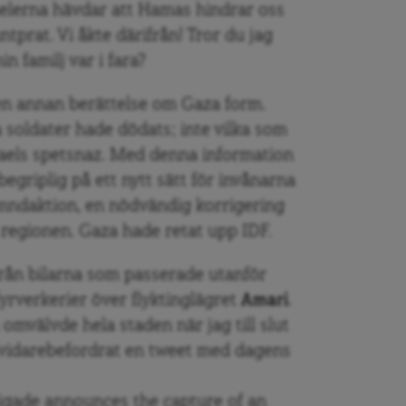
raelerna hävdar att Hamas hindrar oss
untprat. Vi åkte därifrån! Tror du jag
n familj var i fara?
en annan berättelse om Gaza form.
a soldater hade dödats; inte vilka som
raels spetsnaz. Med denna information
egriplig på ett nytt sätt för invånarna
hämndaktion, en nödvändig korrigering
 regionen. Gaza hade retat upp IDF.
från bilarna som passerade utanför
fyrverkerier över flyktinglägret
Amari
.
 omvälvde hela staden när jag till slut
t vidarebefordrat en tweet med dagens
ade announces the capture of an