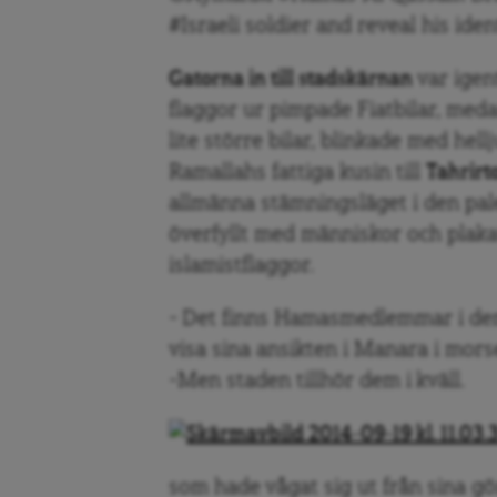
#Israeli soldier and reveal his iden
Gatorna in till stadskärnan
var igen
flaggor ur pimpade Fiatbilar, med
lite större bilar, blinkade med he
Ramallahs fattiga kusin till
Tahrirt
allmänna stämningsläget i den pa
överfyllt med människor och plaka
islamistflaggor.
– Det finns Hamasmedlemmar i de
visa sina ansikten i Manara i mors
–Men staden tillhör dem i kväll.
som hade vågat sig ut från sina gö