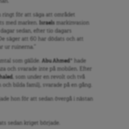
han.
ringt för att säga att området
ts med marken.
Israels
markinvasion
 dagar sedan, efter tio dagars
e säger att 60 har dödats och att
r ur ruinerna.”
amtal som gällde.
Abu Ahmed
* hade
Gaza och svarade inte på mobilen. Efter
haled
, som under en revolt och två
en och bilda familj, svarade på en gång.
rjade hon för att sedan övergå i nästan
ats sedan kriget började.