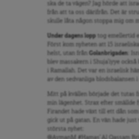
ska de ta vägen? Jag hörde att is
från att ta oss därifrån. Det är str
skulle låta någon stoppa mig om mi
Under dagens lopp
tog emellertid 
Först kom nyheten att 15 israelisk
helst, utan från
Golanbrigaden
: Is
blev massakern i Shuja’iyye också b
i Ramallah. Det var en israelisk 
av den sedvanliga blodsbalansen i
Mitt på kvällen började det tutas 
min lägenhet. Strax efter smällde 
Firandet hade växt till ett dån som
gick ut på gatan. En vän hade jus
största nyhet:
@AymanM #Hamas’ Al Qassam Brig