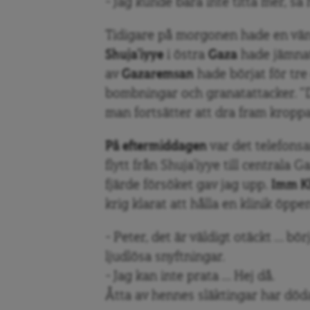
– Jag kunde bara inte titta mer, sa 
Tidigare på morgonen hade en vän 
Shuja’iyye
i östra
Gaza
hade jämna
av
Gazaremsan
hade börjat för tre
bombningar och granatattacker. “D
man fortsätter att dra fram kroppa
På eftermiddagen
var det telefons
flytt från Shuja’iyye till centrala 
fjärde försöket gav jag upp.
Imm K
krig klarat att hålla en klinik öpp
– Peter, det är väldigt otäckt … bö
ljudlösa snyftningar.
– Jag kan inte prata … Hej då.
Åtta av hennes släktingar har död