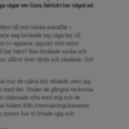
ga säger om Gaza, faktiskt har något att
en till min lokala mataffär i
arje dag brukade jag säga hej till
en tv-apparat uppsatt mitt emot
ad har hänt? Han brukade sucka och
ns siffror över döda och skadade. Och
av hur de själva blir dödade, men jag
t med det. Under de gångna veckorna
han skämtade ofta med mig och de
var bilden från övervakningskameran
 syntes hur vi tittade upp och