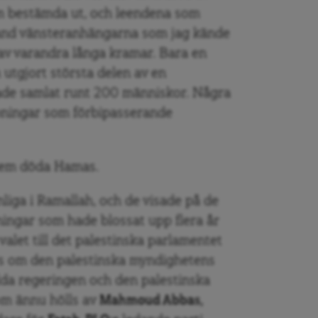
om bestämda ut, och leendena som
Bland vänsteranhängarna som jag kände
gav varandra långa kramar. Bara en
utgjort största delen av en
de samlat runt 200 människor. Några
pningar som förbipasserande
 dem döda Hamas.
iga i Ramallah, och de visade på de
ningar som hade blossat upp flera år
valet till det palestinska parlamentet
s om den palestinska myndighetens
da regeringen och den palestinska
m ännu hölls av
Mahmoud Abbas,