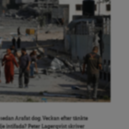
 sedan Arafat dog. Veckan efter tänkte
je intifada? Peter Lagerqvist skriver