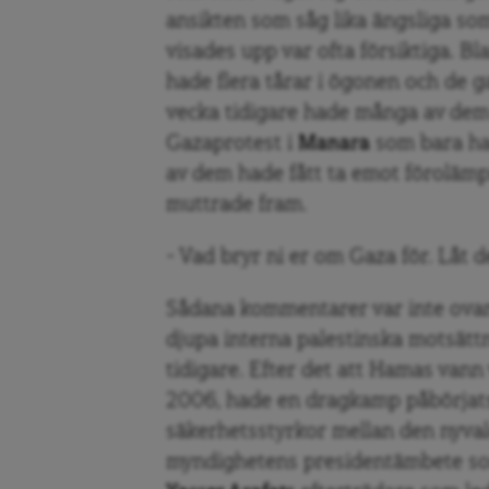
ansikten som såg lika ängsliga s
visades upp var ofta försiktiga. 
hade flera tårar i ögonen och de 
vecka tidigare hade många av dem 
Gazaprotest i
Manara
som bara ha
av dem hade fått ta emot föroläm
muttrade fram.
– Vad bryr ni er om Gaza för. Låt
Sådana kommentarer var inte ovanl
djupa interna palestinska motsätt
tidigare. Efter det att Hamas vann 
2006, hade en dragkamp påbörjat
säkerhetsstyrkor mellan den nyval
myndighetens presidentämbete so