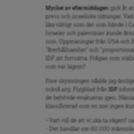
Mycket av eftermiddagen
gick åt at
press och israeliska tidningar. V
lika viktigt som det som hände i Ga
Israeler och palestinier kunde åt
som. Uppmaningar från USA och EU 
”återhållsamhet” och “proportional
IDF att fortsätta. Frågan som ställ
som var lagom?
Före skymningen nådde jag äntlig
också arg. Flygblad från
IDF
inform
de behövde evakueras igen. Nästa
klassificerad som en zon ingen kun
– Vart vill de att vi ska ta vägen? s
– Det handlar om 60 000 människor 