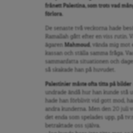
frånett Palestina, som trots vad mån
förlora.
De senaste två veckorna hade besök
Ramallah gått efter en viss rutin. V
ägaren
Mahmoud
, vända mig mot 
kassan och ställa samma fråga. V
sammanfatta situationen och dage
så skakade han på huvudet.
Palestinier måste ofta titta på bilder
undrade ändå hur han kunde stå u
hade han förblivit vid gott mod, 
andra kunderna. Men den 20 juli 
det enda som spelades upp, på tv:n
betraktade oss själva.