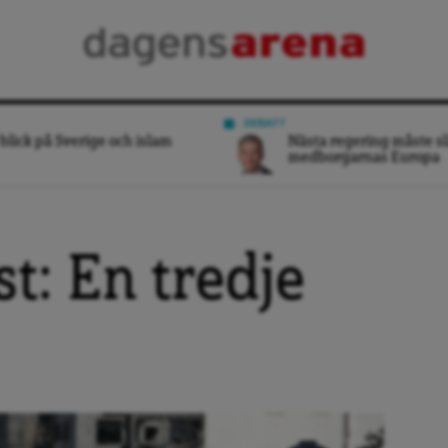
DEBATT
blick på Sverige och islam
Nästa regering måste sl
medborgarnas Europa
t: En tredje